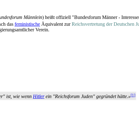
undesforum Männlein
) heißt offiziell "Bundesforum Männer - Interess
isch das
feministische
Äquivalent zur
Reichsvertretung der Deutschen J
gierungs­amtlicher Verein.
[1]
r" ist, wie wenn
Hitler
ein "Reichsforum Juden" gegründet hätte.»