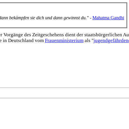
, dann bekämpfen sie dich und dann gewinnst du."
-
Mahatma Gandhi
Vorgänge des Zeitgeschehens dient der staats­bürgerlichen Aufk
e in Deutschland vom
Frauen­ministerium
als "
jugend­gefährden