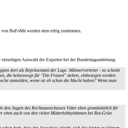
ren von BuFoMä werden dem eifrig zustimmen.
r einseitigen Auswahl der Experten bei der Bundestags­anhörung:
ppen dort als Repräsentant der Lage. Männer­vertreter - so scheint
haben, die keineswegs für "Die Frauen" stehen, einbezogen werden.
e Wünsche anmelden, wenn sie eh schon die Macht haben? Wenn man
 in den Augen des Rechts­aus­schusses Väter eben grundsätzlich für
r eben auch von den vielen Mütter­lobbyistinnen bei Rot-Grün
schon hart, dass der Ausschuss glaubt, sich das leisten zu können -