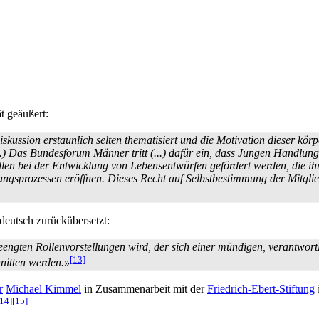
t geäußert:
iskussion erstaunlich selten thematisiert und die Motivation dieser k
(...) Das Bundesforum Männer tritt (...) dafür ein, dass Jungen Handlung
llen bei der Entwicklung von Lebens­entwürfen gefördert werden, die i
ungs­prozessen eröffnen. Dieses Recht auf Selbstbestimmung der Mitgliede
eutsch zurückübersetzt:
engten Rollen­vor­stellungen wird, der sich einer mündigen, verantwortl
[13]
hnitten werden.»
r
Michael Kimmel
in Zusammenarbeit mit der
Friedrich-Ebert-Stiftung
[14]
[15]