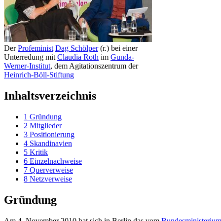
Der
Profeminist
Dag Schölper
(r.) bei einer
Unterredung mit
Claudia Roth
im
Gunda-
Werner-Institut
, dem Agitations­zentrum der
Heinrich-Böll-Stiftung
Inhaltsverzeichnis
1
Gründung
2
Mitglieder
3
Positionierung
4
Skandinavien
5
Kritik
6
Einzelnachweise
7
Querverweise
8
Netzverweise
Gründung
Am 4. November 2010 hat sich in Berlin das vom
Bundes­ministerium