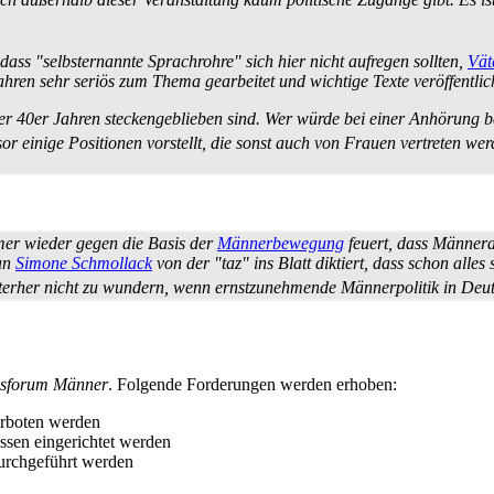
dass "selbst­ernannte Sprachrohre" sich hier nicht aufregen sollten,
Vät
ahren sehr seriös zum Thema gearbeitet und wichtige Texte veröffentlicht,
 oder 40er Jahren stecken­geblieben sind. Wer würde bei einer Anhörung
or einige Positionen vorstellt, die sonst auch von Frauen vertreten we
mer wieder gegen die Basis der
Männerbewegung
feuert, dass Männer­a
man
Simone Schmollack
von der "taz" ins Blatt diktiert, dass schon alle
erher nicht zu wundern, wenn ernst­zunehmende Männerpolitik in Deuts
sforum Männer
. Folgende Forderungen werden erhoben:
erboten werden
ssen eingerichtet werden
rchgeführt werden