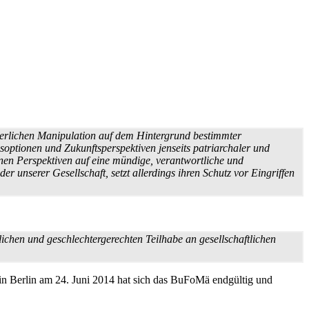
örperlichen Manipulation auf dem Hintergrund bestimmter
s­optionen und Zukunfts­perspektiven jenseits patriarchaler und
hnen Perspektiven auf eine mündige, verantwortliche und
r unserer Gesellschaft, setzt allerdings ihren Schutz vor Eingriffen
ichen und geschlechter­gerechten Teilhabe an gesellschaftlichen
in Berlin am 24. Juni 2014 hat sich das BuFoMä endgültig und