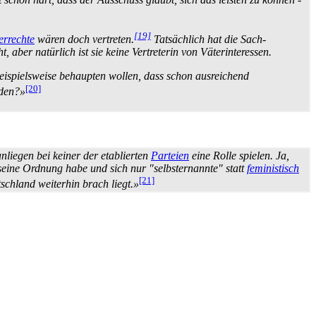
[19]
errechte
wären doch vertreten.
Tatsächlich hat die Sach­
 aber natürlich ist sie keine Vertreterin von Väter­interessen.
 beispielsweise behaupten wollen, dass schon ausreichend
[20]
rden?»
nliegen bei keiner der etablierten
Parteien
eine Rolle spielen. Ja,
s seine Ordnung habe und sich nur "selbst­ernannte" statt
feministisch
[21]
chland weiterhin brach liegt.»