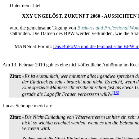
Unter dem Titel
XXY UNGELÖST. ZUKUNFT 2060 - AUSSICHTE
wird die gemeinsame Tagung von
Business and Professional Wo
stattfinden. Die Damen des BPW werden verkünden, wie die Strat
– MANNdat-Forum:
Das BuFoMä und die feministische BPW m
Am 13. Februar 2019 gab es eine nicht-öffentliche Anhörung im Re
Zitat:
«Es ist erstaunlich, wer mitunter alles irgendwo sprechen da
der Eindruck zu sein - braucht man nicht. Es reicht, wenn d
Eine spezielle Männer­sicht erscheint schon fast als etwa
[18]
gerade die Lage für Frauen verbessern will?»
Lucas Schoppe merkt an:
Zitat:
«Die Nicht-Einladung von Vätervertretern ist hier ein sehr 
nicht so wichtig erachtet werden, wenn es um die Betreuun
vertreten wird.
Zudem zeigt die Nicht-Einladung eben, dass es für Väter auc