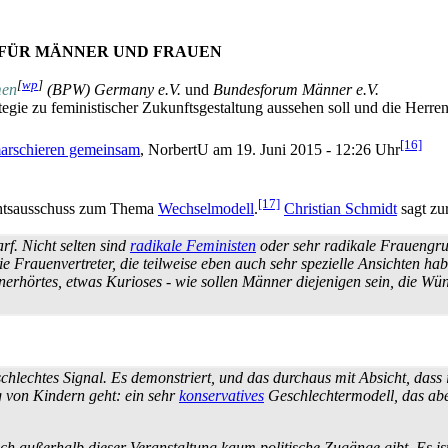
N FÜR MÄNNER UND FRAUEN
[
wp
]
men
(BPW) Germany e.V.
und
Bundesforum Männer e.V.
egie zu feministischer Zukunfts­gestaltung aussehen soll und die Her
[16]
arschieren gemeinsam
, NorbertU am 19. Juni 2015 - 12:26 Uhr
[17]
chtsausschuss zum Thema
Wechselmodell
.
Christian Schmidt
sagt zu
rf. Nicht selten sind
radikale Feministen
oder sehr radikale Frauen­gru
ie Frauen­vertreter, die teilweise eben auch sehr spezielle Ansichten 
s Unerhörtes, etwas Kurioses - wie sollen Männer diejenigen sein, di
schlechtes Signal. Es demonstriert, und das durchaus mit Absicht, dass
g von Kindern geht: ein sehr
konservatives
Geschlechter­modell, das abe
h außerhalb dieser Veranstaltung kaum politische Zugänge gibt. Es ist 