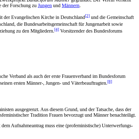
wie der Forschung zu
Jungen
und
Männern
.
[2]
it der Evangelischen Kirche in Deutschland
und die Gemeinschaft
chland, die Bundes­arbeits­gemein­schaft für Jungenarbeit sowie
[4]
ziehung zu den Mitgliedern.
Vorsitzender des Bundesforums
sche Verband als auch der erste Frauenverband im Bundesforum
[8]
einen ersten Männer-, Jungen- und Väter­beauftragten.
ministen ausgegrenzt. Aus diesem Grund, und der Tatsache, dass der
ts­feministischer Tradition Frauen bevorzugt und Männer benachteiligt.
 dem Aufnahme­antrag muss eine (profeministische) Unter­werfungs­