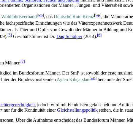
h orientierten Organisationen der Männer-, Jungen- und Väter­arbeit so
[
wp
]
[
wp
]
e Wohlfahrts­verband
, das
Deutsche Rote Kreuz
, die Männerarbe
e fach­spezifische Einrichtungen wie das Väter­experten­netzwerk Deuts
Männer als Täter und Opfer von Gewalt oder Männer in Bildung und Er
[5]
[6]
09).
Geschäftsführer ist Dr.
Dag Schölper
(2014).
[7]
rum Männer.
glied im Bundesforum Männer. Der SmF ist sowohl der erste muslimi
[
wp
]
 Unter der Bundes­vorsitzenden
Ayten Kılıçarslan
benannte der SmF s
chtergerechtigkeit
, jedoch wird mit Feministen gekuschelt und Anti­fe
er
nur für die Kontinuität einer
Gleichstellungspolitik
stehen, die in staa
­personen. Über die Aufnahme entscheidet das Bundesforum Männer. Mit