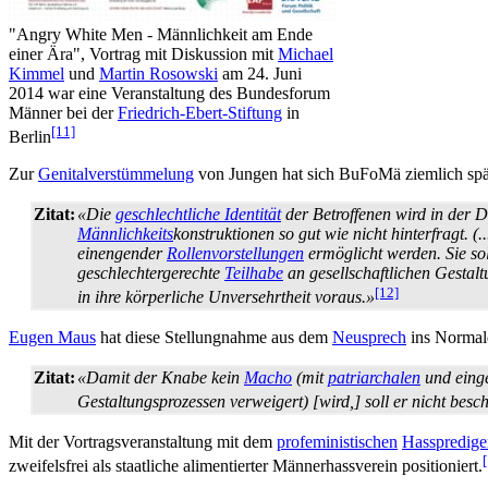
"Angry White Men - Männlichkeit am Ende
einer Ära", Vortrag mit Diskussion mit
Michael
Kimmel
und
Martin Rosowski
am 24. Juni
2014 war eine Veranstaltung des Bundesforum
Männer bei der
Friedrich-Ebert-Stiftung
in
[11]
Berlin
Zur
Genitalverstümmelung
von Jungen hat sich BuFoMä ziemlich spä
Zitat:
«Die
geschlechtliche Identität
der Betroffenen wird in der D
Männlichkeits
­konstruktionen so gut wie nicht hinterfragt. 
einengender
Rollen­vorstellungen
ermöglicht werden. Sie so
geschlechter­gerechte
Teilhabe
an gesellschaftlichen Gestalt
[12]
in ihre körperliche Unversehrtheit voraus.»
Eugen Maus
hat diese Stellungnahme aus dem
Neusprech
ins Normald
Zitat:
«Damit der Knabe kein
Macho
(mit
patriarchalen
und einge
Gestaltungs­prozessen verweigert) [wird,] soll er nicht besc
Mit der Vortragsveranstaltung mit dem
pro­feministischen
Hasspredige
zweifelsfrei als staatliche alimentierter Männer­hass­verein positioniert.