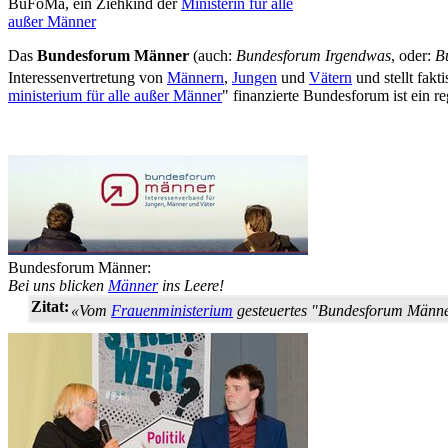
BuFoMä, ein Ziehkind der
Ministerin für alle
außer Männer
Das
Bundesforum Männer
(auch:
Bundesforum Irgendwas
, oder:
B
Interessen­vertretung von
Männern
,
Jungen
und
Vätern
und stellt fakt
ministerium für alle außer Männer
" finanzierte Bundesforum ist ein re
Bundesforum Männer:
Bei uns blicken
Männer
ins Leere!
Zitat:
«Vom
Frauenministerium
gesteuertes "Bundesforum Männe