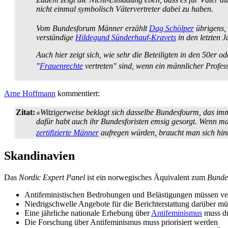
nicht einmal symbolisch Väter­vertreter dabei zu haben.
Vom Bundesforum Männer erzählt
Dag Schölper
übrigens, 
verständige
Hildegund Sünderhauf-Kravets
in den letzten J
Auch hier zeigt sich, wie sehr die Beteiligten in den 50er
"
Frauenrechte
vertreten" sind, wenn ein männlicher Profess
Arne Hoffmann
kommentiert:
Zitat:
«Witzigerweise beklagt sich dasselbe Bundesfourm, das im
dafür habt auch ihr Bundes­foristen emsig gesorgt. Wenn 
zertifizierte Männer
aufregen würden, braucht man sich hint
Skandinavien
Das
Nordic Expert Panel
ist ein norwegisches Äquivalent zum
Bunde
Antifeministischen Bedrohungen und Belästigungen müssen v
Niedrigschwelle Angebote für die Berichterstattung darüber mü
Eine jährliche nationale Erhebung über
Antifeminismus
muss du
Die Forschung über Antifeminismus muss priorisiert werden