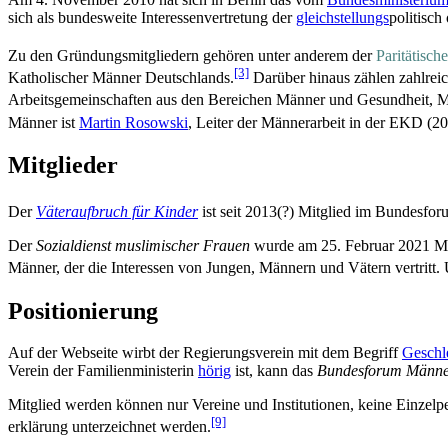
sich als bundesweite Interessen­vertretung der
gleichstellungs
­politisc
Zu den Gründungsmitgliedern gehören unter anderem der
Paritätisch
[3]
Katholischer Männer Deutschlands.
Darüber hinaus zählen zahlreich
Arbeits­gemein­schaften aus den Bereichen Männer und Gesundheit, 
Männer ist
Martin Rosowski
, Leiter der Männerarbeit in der EKD (20
Mitglieder
Der
Väteraufbruch für Kinder
ist seit 2013(?) Mitglied im Bundesfo
Der
Sozialdienst muslimischer Frauen
wurde am 25. Februar 2021 Mit
Männer, der die Interessen von Jungen, Männern und Vätern vertritt.
Positionierung
Auf der Webseite wirbt der Regierungs­verein mit dem Begriff
Geschle
Verein der Familien­ministerin
hörig
ist, kann das
Bundesforum Männ
Mitglied werden können nur Vereine und Institutionen, keine Einzel
[9]
erklärung unterzeichnet werden.