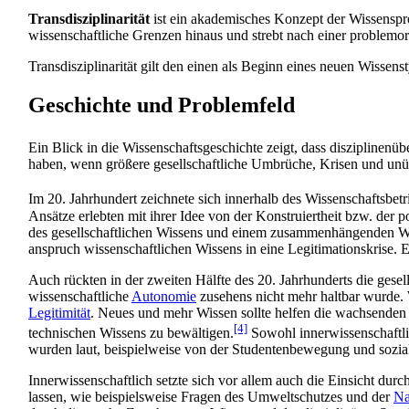
Transdisziplinarität
ist ein akademisches Konzept der Wissens­pro
wissen­schaft­liche Grenzen hinaus und strebt nach einer problemor
Transdisziplinarität gilt den einen als Beginn eines neuen Wissen
Geschichte und Problemfeld
Ein Blick in die Wissenschaftsgeschichte zeigt, dass disziplinen­übe
haben, wenn größere gesellschaftliche Umbrüche, Krisen und unüb
Im 20. Jahrhundert zeichnete sich innerhalb des Wissenschafts­bet
Ansätze erlebten mit ihrer Idee von der Konstruiertheit bzw. der 
des gesellschaftlichen Wissens und einem zusammen­hängenden Wis
anspruch wissenschaftlichen Wissens in eine Legitimations­krise.
Auch rückten in der zweiten Hälfte des 20. Jahrhunderts die gese
wissenschaftliche
Autonomie
zusehens nicht mehr haltbar wurde.
Legitimität
. Neues und mehr Wissen sollte helfen die wachsenden 
[4]
technischen Wissens zu bewältigen.
Sowohl inner­wissen­schaft­l
wurden laut, beispielweise von der Studenten­bewegung und soz
Innerwissenschaftlich setzte sich vor allem auch die Einsicht durc
lassen, wie beispielsweise Fragen des Umweltschutzes und der
Na