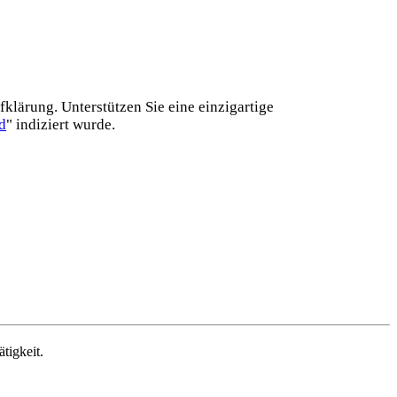
lärung. Unterstützen Sie eine einzig­artige
d
" indiziert wurde.
tigkeit.