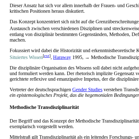
Dieser Ansatz hat sich vor allem innerhalb der Frauen- und Geschle
kritischen Positionen heraus diskutiert.
Das Konzept konzentriert sich nicht auf die Grenz­über­schreitunge
Austausch zwischen verschiedenen Disziplinen und streckenweise 
entlang von disziplinär bestimmten Gegenständen, Methoden, Defin
machen.
Fokussiert wird dabei die Historizität und erkenntnis­theoretisch
[
ext
]
Situiertes Wissen
,
Haraway
1995, → Methodische Transdiszipli
Die disziplinäre Organisation des Wissens soll dabei nicht aufge
und formuliert werden kann. Der rhetorisch implizite Gegensatz von 
gerichtete reflexive und emanzipative Impetus, der die disziplinär
Vertreter der deutschsprachigen
Gender Studies
verstehen Transdis
ein epistemologisches Projekt, das die hegemonialen Bedingungen v
Methodische Transdisziplinarität
Der Begriff und das Konzept der Methodische Trans­disziplinarit
exemplarisch vorgestellt werden.
Mittelstraß gilt Transdisziplinarität als ein leitendes Forschungs-