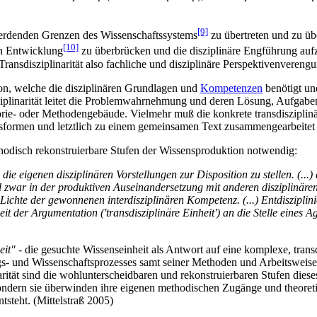
[9]
r werdenden Grenzen des Wissenschaftssystems
zu übertreten und zu ü
[10]
ren Entwicklung
zu überbrücken und die disziplinäre Engführung auf
rans­disziplinarität also fachliche und disziplinäre Perspektiven­verengu
tion, welche die disziplinären Grundlagen und
Kompetenzen
benötigt und
sziplinarität leitet die Problemwahrnehmung und deren Lösung, Aufgabe
eorie- oder Methoden­gebäude. Vielmehr muß die konkrete transdisziplin
tsformen und letztlich zu einem gemeinsamen Text zusammen­gearbeitet
hodisch rekonstruierbare Stufen der Wissens­produktion notwendig:
ie eigenen disziplinären Vorstellungen zur Disposition zu stellen. (...) 
 zwar in der produktiven Aus­einander­setzung mit anderen disziplinäre
Lichte der gewonnenen interdisziplinären Kompetenz. (...) Entdiszipli
der Argumentation ('transdisziplinäre Einheit') an die Stelle eines Aggreg
eit"
- die gesuchte Wissenseinheit als Antwort auf eine komplexe, transdi
und Wissenschafts­prozesses samt seiner Methoden und Arbeitsweisen 
rität sind die wohlunterscheidbaren und rekonstruierbaren Stufen dieses
sondern sie überwinden ihre eigenen methodischen Zugänge und theoret
tsteht. (Mittelstraß 2005)