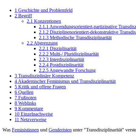
1
Geschichte und Problemfeld
2
Begriff
2.1
Konzeptionen
2.1.1
Anwendungsorientiert-partizipative Transdiszi
2.1.2
Disziplinenorientiert-dekonstruktive Transdisz
2.1.3
Methodische Transdisziplinarität
2.2
Abgrenzung
2.2.1
Disziplinarität
2.2.2
Multi-/ Pluridisziplinarität
2.2.3
Interdisziplinarität
2.2.4
Postdisziplinarität
2.2.5
Angewandte Forschung
3
Transdisziplinäre Kompetenz
4
Akademischer Feminismus und Transdisziplinarität
5
Kritik und offene Fragen
6
Quellen
7
Fußnoten
8
Weblinks
9
Kommentare
10
Einzelnachweise
11
Netzverweise
Was
Feministinnen
und
Genderisten
unter "Transdisziplinarität" verst