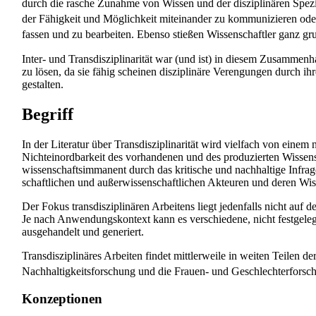
durch die rasche Zunahme von Wissen und der disziplinären Spezia
der Fähigkeit und Möglichkeit miteinander zu kommunizieren oder
fassen und zu bearbeiten. Ebenso stießen Wissenschaftler ganz g
Inter- und Transdisziplinarität war (und ist) in diesem Zusammenh
zu lösen, da sie fähig scheinen disziplinäre Verengungen durch ih
gestalten.
Begriff
In der Literatur über Transdisziplinarität wird vielfach von einem n
Nicht­ein­ord­bar­keit des vorhandenen und des produzierten Wissens
wissenschafts­immanent durch das kritische und nachhaltige Infrag
schaftlichen und außer­wissen­schaft­lichen Akteuren und deren Wi
Der Fokus transdisziplinären Arbeitens liegt jedenfalls nicht auf
Je nach Anwendungs­kontext kann es verschiedene, nicht festgele
ausgehandelt und generiert.
Transdisziplinäres Arbeiten findet mittlerweile in weiten Teilen 
Nach­haltigkeits­forschung und die Frauen- und Geschlechter­forsc
Konzeptionen