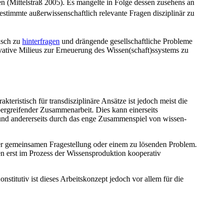
en (Mittelstraß 2005). Es mangelte in Folge dessen zusehens an
timmte außer­wissen­schaftlich relevante Fragen disziplinär zu
tisch zu
hinterfragen
und drängende gesellschaftliche Probleme
vative Milieus zur Erneuerung des Wissen(schaft)s­systems zu
akteristisch für transdisziplinäre Ansätze ist jedoch meist die
ber­greifender Zusammen­arbeit. Dies kann einerseits
n und andererseits durch das enge Zusammenspiel von wissen­
iner gemeinsamen Frage­stellung oder einem zu lösenden Problem.
 erst im Prozess der Wissens­produktion kooperativ
stitutiv ist dieses Arbeitskonzept jedoch vor allem für die