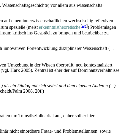
Wissen­schafts­geschichte) vor allem aus wissen­schafts­
uf einen inner­wissen­schaft­lichen wechsel­seitig reflexiven
[
wp
]
rum spezielle (meist
erkenntnis­theoretische
) Problemlagen
insam kritisch ins Gespräch zu bringen und bearbeitbar zu
ch-innovativen Fort­entwicklung disziplinärer Wissenschaft (→
iven Umgebung in der Wissen überprüft, neu kontextualisiert
r (vgl. Hark 2005). Zentral ist eher der auf Dominanz­verhältnisse
..) als ein Dialog mit sich selbst und dem eigenen Anderen (...)
heidt/Palm 2008, 20f.)
en um Trans­disziplinarität auf, daher soll er hier
plinär nicht einordbare Frage- und Problem­stellungen, sowie