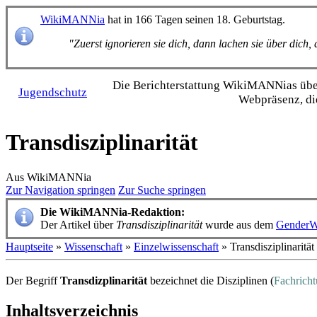
WikiMANNia
hat in 166 Tagen seinen 18. Geburtstag.
"Zuerst ignorieren sie dich, dann lachen sie über dich
Die Bericht­erstattung WikiMANNias über 
Jugendschutz
Webpräsenz, di
Transdisziplinarität
Aus WikiMANNia
Zur Navigation springen
Zur Suche springen
Die WikiMANNia-Redaktion:
Der Artikel über
Transdisziplinarität
wurde aus dem
GenderW
Hauptseite
»
Wissenschaft
»
Einzelwissenschaft
» Transdisziplinarität
Der Begriff
Transdizplinarität
bezeichnet die Disziplinen (
Fachrich
Inhaltsverzeichnis