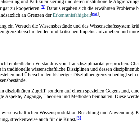
lisierung und Partikularisierung und deren institutionelle Abgrenzung
[5]
 gar zu kooperieren.
Daraus ergaben sich die erwähnten Probleme bes
[
ext
]
rundsätzlich an Grenzen der
Erkenntnis­fähigkeit
.
ang ein Versuch die Wissens­bestände und das Wissen­schafts­system kri
ren grenz­über­schreitenden und kritischen Impetus aufzuheben und inno
icht einheitlichen Verständnis von Trans­disziplinarität gesprochen. Char
 in traditionelle wissenschaftliche Disziplinen und dessen disziplinen­ü
e­stellen und Überschreiten bisheriger Disziplinen­grenzen bedingt sei
ssensbestände.
 dem disziplinären Zugriff, sondern auf einem speziellen Gegenstand, e
gte Aspekte, Zugänge, Theorien und Methoden beinhalten. Diese werden
der wissenschaftlichen Wissensproduktion Beachtung und Anwendung. Kon
[6]
hung, streckenweise auch für die Kunst.