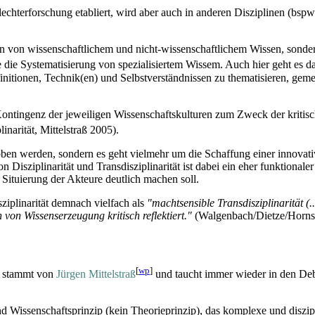
chter­forschung etabliert, wird aber auch in anderen Disziplinen (bspw. 
n von wissenschaftlichem und nicht-wissen­schaftlichem Wissen, sondern a
die Systematisierung von spezialisiertem Wissem. Auch hier geht es da
itionen, Technik(en) und Selbs­tverständnissen zu thematisieren, geme
e Kontingenz der jeweiligen Wissenschafts­kulturen zum Zweck der kritis
narität, Mittelstraß 2005).
hoben werden, sondern es geht vielmehr um die Schaffung einer innovat
Disziplinarität und Trans­disziplinarität ist dabei ein eher funktionale
e Situierung der Akteure deutlich machen soll.
ziplinarität demnach vielfach als
"machtsensible Trans­disziplinarität (.
on Wissens­erzeugung kritisch reflektiert."
(Walgenbach/Dietze/Hornsc
[
wp
]
ät stammt von
Jürgen Mittelstraß
und taucht immer wieder in den Debatt
 und Wissenschafts­prinzip (kein Theorieprinzip), das komplexe und diszi