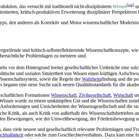
[
wp
]
duktion, das versucht mit traditionell nicht-disziplinärem
Wissen
u
ientierten, kritisch-produktiven Erweiterung disziplinärer Perspektiven 
styps, den anderen als Korrektiv und Motor wissen­schaftlicher Modernis
rgreifende und kritisch-selbst­reflektierende Wissen­schaft­konzepte, wie I
ersichtliche Problemlagen zu meistern sind.
riebs vor dem Hintergrund breiter gesellschaftlicher Umbrüche eine solc
politische und sozialen Situiertheit von Wissen einen kräftigen Aufschw
sen­schafts­system, sowie die Regeln der
Wahrheits
­findung und die po
 Es begann eine neue Suche nach neuen Qualitäts­standards für die akad
llschaftlichen Formationen
Wissenschaft
,
Zivilgesellschaft
,
Wirtschaft
u
 Wissen wurde zu einem umkämpften Gut und die Wissenschaften zuneh
Anforderungen und Unsicherheiten der Wissens­gesellschaft und die sic
iche Kritik, als auch Kritik von außerhalb des Wissenschafts­betriebes a
ialen Bewegungen, wie der Umwelt­bewegung, der Friedens­bewegung un
h, dass viele neuere und gesellschaftlich relevante Problemlagen und Fra
chhaltigkeit
oder solche zum Geschlechter­verhältnis. Dazu kam eine for