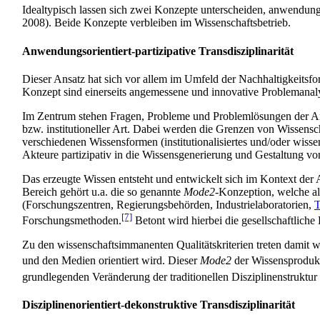
Idealtypisch lassen sich zwei Konzepte unterscheiden, anwendungs­or
2008). Beide Konzepte verbleiben im Wissenschafts­betrieb.
Anwendungsorientiert-partizipative Transdisziplinarität
Dieser Ansatz hat sich vor allem im Umfeld der Nachhaltigkeits­fo
Konzept sind einerseits angemessene und innovative Problemanalys
Im Zentrum stehen Fragen, Probleme und Problemlösungen der Anwe
bzw. institutioneller Art. Dabei werden die Grenzen von Wissensc
verschiedenen Wissensformen (institutionalisiertes und/oder wisse
Akteure partizipativ in die Wissens­generierung und Gestaltung v
Das erzeugte Wissen entsteht und entwickelt sich im Kontext der A
Bereich gehört u.a. die so genannte
Mode2
-Konzeption, welche als
(Forschungs­zentren, Regierungs­behörden, Industrie­laboratorien,
T
[7]
Forschungs­methoden.
Betont wird hierbei die gesellschaftliche
Zu den wissenschaftsimmanenten Qualitäts­kriterien treten damit w
und den Medien orientiert wird. Dieser
Mode2
der Wissens­produk
grundlegenden Veränderung der traditionellen Disziplinen­struktur u
Disziplinenorientiert-dekonstruktive Transdisziplinarität