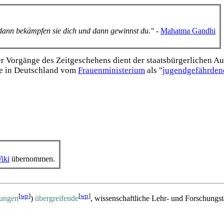
, dann bekämpfen sie dich und dann gewinnst du."
-
Mahatma Gandhi
Vorgänge des Zeitgeschehens dient der staats­bürgerlichen Aufk
e in Deutschland vom
Frauen­ministerium
als "
jugend­gefährden
iki
übernommen.
[
wp
]
[
wp
]
tungen
)
übergreifende
, wissenschaftliche Lehr- und Forschungs­tä