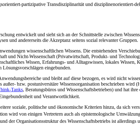
ientiert-partizipative Trans­disziplinarität und disziplinen­orientiert-d
rschung entwickelt und sieht sich an der Schnittstelle zwischen Wissen
en und andererseits die Akzeptanz seitens sozial relevanter Gruppen.
ndungen wissen­schaft­lichen Wissens. Die entstehenden Verschiebung
haft und Nicht-Wissenschaft (Privat­wirtschaft, Produkt- und Technolog
n­schaftliches Wissen, Erfahrungs- und Alltags­wissen, lokales Wissen,
on Lösungs­vorschlägen eingebunden.
nwendungsbereiche und bleibt auf diese bezogen, es wird nicht wissensc
 außer- bzw. post­universitäre Wissens­organisation beschrieben wird (H
hink-Tanks
, Beratungsbüros und Wissenschafts­betrieben) und hat ihre 
 Eingebundenheit und Verantwortlichkeit.
eitere soziale, politische und ökonomische Kriterien hinzu, da sich ver
tion wird von einigen Vertretern auch als epistemologische Umwälzung
nd der Organisations­struktur des Wissenschafts­betriebs ist allerdings u