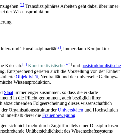
[1]
mzugehen.
Transdisziplinäres Arbeiten geht dabei über inner­
bei der Wissens­produktion.
ierung.
[2]
nter- und Trans­disziplinarität
, immer dann Konjunktur
[3]
[
wp
]
he Krise ab.
Konstruktivistische
und
post­strukturalistische
ung. Entsprechend gerieten auch die Vorstellung von der Einheit
stulierte
Objektivität
, Neutralität und der universelle Geltungs­
emische Wissens­produktion.
nd
Staat
immer enger zusammen, so dass die erklärte
mend in die Pflicht genommen, auch bezüglich ihrer
h abzeichnenden Folge­erscheinung dieses wissen­schaftlich-
n der Organisations­struktur der
Universitäten
und Hochschulen
d innerhalb derer die
Frauenbewegung
.
gen sich nicht mehr durch Zugriff mittels einer Disziplin lösen
tschreitende Unüber­sichtlichkeit des Wissenschafts­systems