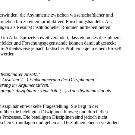
berwinden, die Asymmetrie zwischen wissenschaftlicher und
zuheben hin zu einem produktiven Forschungs­handeln. Als
ngen als Resultat institutioneller Routinen aufheben helfen.
 im Arbeitsprozeß soweit verändert, dass ein neues disziplinen­
n­felder und Forschungs­gegenstände können damit abgesteckt
äre Arbeitsweise je nach faktischer Problemlage in einem Prozeß
 werden.
disziplinärer Ansatz."
n Ansätzen. (...) Einklammerung des Disziplinären."
nierung im Argumentativen."
ats disziplinärer Teile tritt. (...) Transdisziplinarität als
sziplinär entwickelte Fragestellung. Sie liegt in der
über die beteiligten Disziplinen hinweg und durch diese
 Prozesses. Die beteiligten Disziplinen sind jedoch nicht
ischen Grundlagen und gehen als Disziplinen ebenso verändert