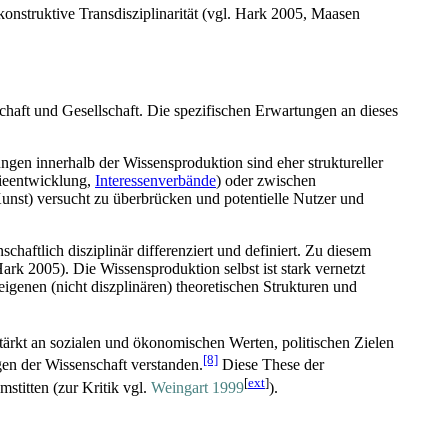
ekonstruktive Trans­disziplinarität (vgl. Hark 2005, Maasen
schaft und Gesellschaft. Die spezifischen Erwartungen an dieses
en innerhalb der Wissens­produktion sind eher struktureller
ie­entwicklung,
Interessen­verbände
) oder zwischen
 Kunst) versucht zu überbrücken und potentielle Nutzer und
haftlich disziplinär differenziert und definiert. Zu diesem
ark 2005). Die Wissens­produktion selbst ist stark vernetzt
eigenen (nicht diszplinären) theoretischen Strukturen und
stärkt an sozialen und ökonomischen Werten, politischen Zielen
[8]
en der Wissenschaft verstanden.
Diese These der
[
ext
]
mstitten (zur Kritik vgl.
Weingart 1999
).