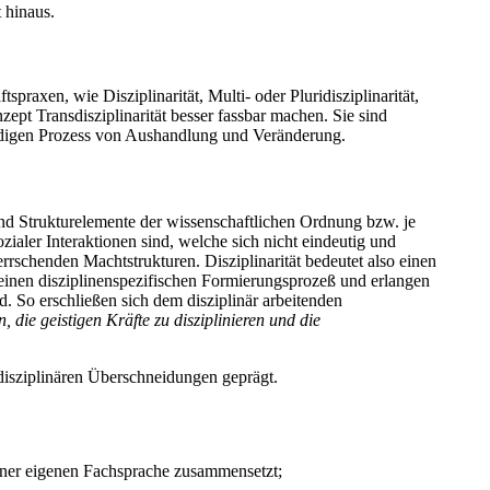
t hinaus.
raxen, wie Disziplinarität, Multi- oder Pluridisziplinarität,
zept Transdisziplinarität besser fassbar machen. Sie sind
ändigen Prozess von Aushandlung und Veränderung.
ind Strukturelemente der wissenschaftlichen Ordnung bzw. je
ialer Interaktionen sind, welche sich nicht eindeutig und
errschenden Machtstrukturen. Disziplinarität bedeutet also einen
einen disziplinen­spezifischen Formierungsprozeß und erlangen
. So erschließen sich dem disziplinär arbeitenden
on, die geistigen Kräfte zu disziplinieren und die
disziplinären Überschneidungen geprägt.
einer eigenen Fachsprache zusammensetzt;