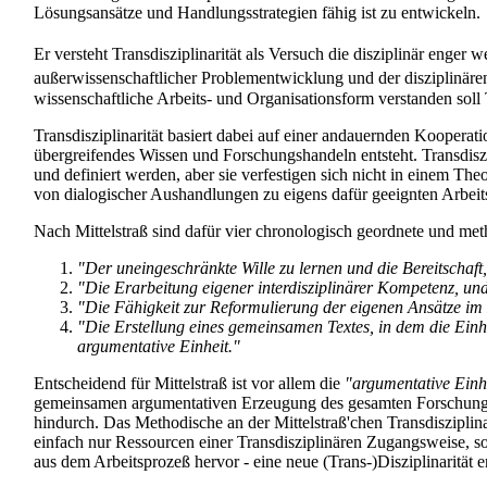
Lösungs­ansätze und Handlungs­strategien fähig ist zu entwickeln.
Er versteht Transdisziplinarität als Versuch die disziplinär enge
außer­wissen­schaft­licher Problem­entwicklung und der disziplinä
wissenschaftliche Arbeits- und Organisations­form verstanden soll T
Transdisziplinarität basiert dabei auf einer andauernden Koopera
übergreifendes Wissen und Forschungs­handeln entsteht. Trans­di
und definiert werden, aber sie verfestigen sich nicht in einem Th
von dialogischer Aushandlungen zu eigens dafür geeignten Arbei
Nach Mittelstraß sind dafür vier chronologisch geordnete und met
"Der uneingeschränkte Wille zu lernen und die Bereitschaft, d
"Die Erarbeitung eigener inter­disziplinärer Kompetenz, und
"Die Fähigkeit zur Reformulierung der eigenen Ansätze im 
"Die Erstellung eines gemeinsamen Textes, in dem die Einheit 
argumentative Einheit."
Entscheidend für Mittelstraß ist vor allem die
"argumentative Einh
gemeinsamen argumentativen Erzeugung des gesamten Forschungs- 
hindurch. Das Methodische an der Mittelstraß'chen Transdisziplina
einfach nur Ressourcen einer Transdisziplinären Zugangsweise, 
aus dem Arbeitsprozeß hervor - eine neue (Trans-)Disziplinarität en