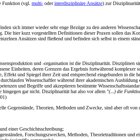
e Funktion (vgl.
multi-
oder
interdisziplinäre Ansätze
) zur Disziplinaritä
finden sich immer wieder sehr enge Bezüge zu den anderen Wissenschaftsp
g. Die hier kurz vorgestellten Definitionen dieser Praxen sollen das Kon
inzelnen Ansätzen sind fließend und befinden sich selbst in einem st
nsproduktion und -organisation ist die Disziplinarität. Disziplinen s
chsene Einheiten, deren Grenzen das Ergebnis fortwährend komplexer soz
te, Effekt und Spiegel ihrer Zeit und entsprechend eingebunden in die h
So durchlaufen Wissenschaftler während ihrer akademischen Ausbildung 
petenzen und Begriffe und akzeptieren bestimmte Wissenschaftsstandard
hingegen gar nicht. Disziplinarität hat also vor allem
"(...) die Funkti
101)
zielle Gegenstände, Theorien, Methoden und Zwecke, sind aber oft von 
 und einer Geschichts­schreibung;
Gegenständen, Forschungs­zwecken, Methoden, Theorie­traditionen und 