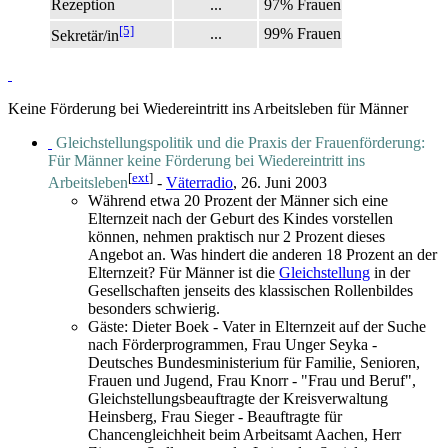
Rezeption
...
97% Frauen
[5]
...
99% Frauen
Sekretär/in
Keine Förderung bei Wiedereintritt ins Arbeitsleben für Männer
Gleichstellungspolitik und die Praxis der Frauenförderung:
Für Männer keine Förderung bei Wiedereintritt ins
[
ext
]
Arbeitsleben
-
Väterradio
, 26. Juni 2003
Während etwa 20 Prozent der Männer sich eine
Elternzeit nach der Geburt des Kindes vorstellen
können, nehmen praktisch nur 2 Prozent dieses
Angebot an. Was hindert die anderen 18 Prozent an der
Elternzeit? Für Männer ist die
Gleichstellung
in der
Gesellschaften jenseits des klassischen Rollenbildes
besonders schwierig.
Gäste: Dieter Boek - Vater in Elternzeit auf der Suche
nach Förderprogrammen, Frau Unger Seyka -
Deutsches Bundesministerium für Familie, Senioren,
Frauen und Jugend, Frau Knorr - "Frau und Beruf",
Gleichstellungs­beauftragte der Kreisverwaltung
Heinsberg, Frau Sieger - Beauftragte für
Chancengleichheit beim Arbeitsamt Aachen, Herr