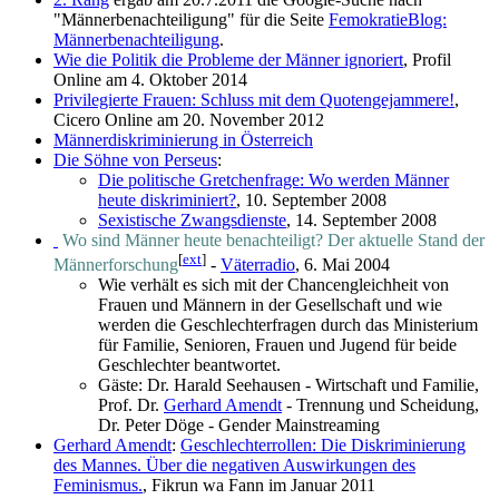
"Männerbenachteiligung" für die Seite
FemokratieBlog:
Männerbenachteiligung
.
Wie die Politik die Probleme der Männer ignoriert
, Profil
Online am 4. Oktober 2014
Privilegierte Frauen: Schluss mit dem Quotengejammere!
,
Cicero Online am 20. November 2012
Männerdiskriminierung in Österreich
Die Söhne von Perseus
:
Die politische Gretchenfrage: Wo werden Männer
heute diskriminiert?
, 10. September 2008
Sexistische Zwangsdienste
, 14. September 2008
Wo sind Männer heute benachteiligt? Der aktuelle Stand der
[
ext
]
Männerforschung
-
Väterradio
, 6. Mai 2004
Wie verhält es sich mit der Chancengleichheit von
Frauen und Männern in der Gesellschaft und wie
werden die Geschlechterfragen durch das Ministerium
für Familie, Senioren, Frauen und Jugend für beide
Geschlechter beantwortet.
Gäste: Dr. Harald Seehausen - Wirtschaft und Familie,
Prof. Dr.
Gerhard Amendt
- Trennung und Scheidung,
Dr. Peter Döge - Gender Mainstreaming
Gerhard Amendt
:
Geschlechterrollen: Die Diskriminierung
des Mannes. Über die negativen Auswirkungen des
Feminismus.
, Fikrun wa Fann im Januar 2011