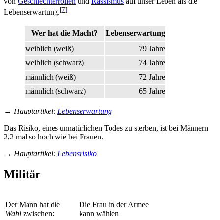
von
Geschlechterrollen
und
Rassismus
auf unser Leben als die
[7]
Lebenserwartung.
Wer hat die Macht?
Lebenserwartung
weiblich (weiß)
79 Jahre
weiblich (schwarz)
74 Jahre
männlich (weiß)
72 Jahre
männlich (schwarz)
65 Jahre
→
Hauptartikel
:
Lebenserwartung
Das Risiko, eines unnatürlichen Todes zu sterben, ist bei Männern
2,2 mal so hoch wie bei Frauen.
→
Hauptartikel
:
Lebensrisiko
Militär
Der Mann hat die
Die Frau in der Armee
Wahl
zwischen:
kann wählen