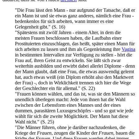
"Die Frau lässt den Mann - nur aufgrund der Tatsache, daß er
ein Mann ist und sie etwas ganz anderes, nämlich eine Frau -
bedenkenlos für sich arbeiten, wann immer es eine
Gelegenheit gibt." (S. 16)
"Spätestens mit zwölf Jahren - einem Alter, in dem die
meisten Frauen beschlossen haben, die Laufbahn einer
Prostituierten einzuschlagen, das heißt, später einen Mann für
sich arbeiten zu lassen und ihm als Gegenleistung ihre
Vagina
in bestimmten Intervallen zur Verfügung zu stellen - hört die
Frau auf, ihren Geist zu entwickeln. Sie läßt sich zwar
weiterhin ausbilden und erwirbt dabei allerlei Diplome - denn
der Mann glaubt, daß eine Frau, die etwas auswendig gelernt
hat, auch etwas weiß (ein Diplom erhöht also den Marktwert
der Frau) -, doch in Wirklichkeit trennen sich hier die Wege
der Geschlechter ein für allemal." (S. 22)
"Frauen können wählen, und das ist, was sie den Männern so
unendlich überlegen macht: Jede von ihnen hat die Wahl
zwischen der Lebensform eines Mannes und der eines
dummen, parasitären Luxus­geschöpfes - und so gut wie jede
wählt für sich die zweite Möglichkeit. Der Mann hat diese
Wahl nicht." (S. 25)
"Die Männer führen, ohne je darüber nachzudenken, die
Kriege der
Frauen
, zeugen die Kinder der
Frauen
, bauen die
Städte der
Frauen
. Und diese Frauen werden dabei immer