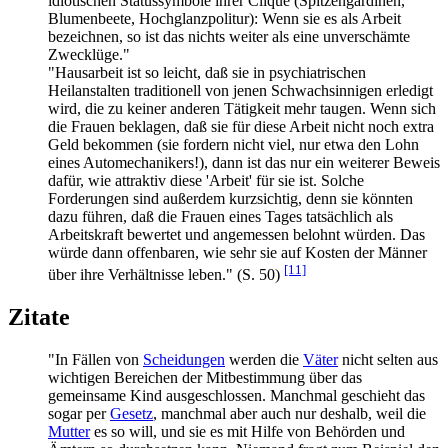
idiotischen Statussymbole ihrer Clique (Spitzen­gardinen,
Blumen­beete, Hochglanz­politur): Wenn sie es als Arbeit
bezeichnen, so ist das nichts weiter als eine unverschämte
Zwecklüge."
"Hausarbeit ist so leicht, daß sie in psychiatrischen
Heilanstalten traditionell von jenen Schwach­sinnigen erledigt
wird, die zu keiner anderen Tätigkeit mehr taugen. Wenn sich
die Frauen beklagen, daß sie für diese Arbeit nicht noch extra
Geld bekommen (sie fordern nicht viel, nur etwa den Lohn
eines Auto­mechanikers!), dann ist das nur ein weiterer Beweis
dafür, wie attraktiv diese 'Arbeit' für sie ist. Solche
Forderungen sind außerdem kurzsichtig, denn sie könnten
dazu führen, daß die Frauen eines Tages tatsächlich als
Arbeitskraft bewertet und angemessen belohnt würden. Das
würde dann offenbaren, wie sehr sie auf Kosten der Männer
[11]
über ihre Verhältnisse leben." (S. 50)
Zitate
"In Fällen von
Scheidungen
werden die
Väter
nicht selten aus
wichtigen Bereichen der Mitbestimmung über das
gemeinsame Kind ausgeschlossen. Manchmal geschieht das
sogar per
Gesetz
, manchmal aber auch nur deshalb, weil die
Mutter
es so will, und sie es mit Hilfe von Behörden und