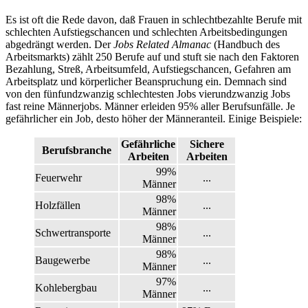
Es ist oft die Rede davon, daß Frauen in schlechtbezahlte Berufe mit
schlechten Aufstiegs­chancen und schlechten Arbeits­bedingungen
abgedrängt werden. Der
Jobs Related Almanac
(Handbuch des
Arbeitsmarkts) zählt 250 Berufe auf und stuft sie nach den Faktoren
Bezahlung, Streß, Arbeitsumfeld, Aufstiegs­chancen, Gefahren am
Arbeitsplatz und körperlicher Beanspruchung ein. Demnach sind
von den fünfundzwanzig schlechtesten Jobs vierundzwanzig Jobs
fast reine Männerjobs. Männer erleiden 95% aller Berufsunfälle. Je
gefährlicher ein Job, desto höher der Männeranteil. Einige Beispiele:
Gefährliche
Sichere
Berufsbranche
Arbeiten
Arbeiten
99%
Feuerwehr
...
Männer
98%
Holzfällen
...
Männer
98%
Schwertransporte
...
Männer
98%
Baugewerbe
...
Männer
97%
Kohlebergbau
...
Männer