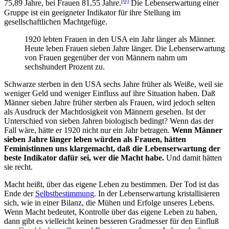
[6]
75,89 Jahre, bei Frauen 81,55 Jahre.
Die Lebenserwartung einer
Gruppe ist ein geeigneter Indikator für ihre Stellung im
gesellschaftlichen Machtgefüge.
1920 lebten Frauen in den USA ein Jahr länger als Männer.
Heute leben Frauen sieben Jahre länger. Die Lebenserwartung
von Frauen gegenüber der von Männern nahm um
sechshundert Prozent zu.
Schwarze sterben in den USA sechs Jahre früher als Weiße, weil sie
weniger Geld und weniger Einfluss auf ihre Situation haben. Daß
Männer sieben Jahre früher sterben als Frauen, wird jedoch selten
als Ausdruck der Machtlosigkeit von Männern gesehen. Ist der
Unterschied von sieben Jahren biologisch bedingt? Wenn das der
Fall wäre, hätte er 1920 nicht nur ein Jahr betragen.
Wenn Männer
sieben Jahre länger leben würden als Frauen, hätten
Feministinnen uns klargemacht, daß die Lebenserwartung der
beste Indikator dafür sei, wer die Macht habe.
Und damit hätten
sie recht.
Macht heißt, über das eigene Leben zu bestimmen. Der Tod ist das
Ende der
Selbstbestimmung
. In der Lebens­erwartung kristallisieren
sich, wie in einer Bilanz, die Mühen und Erfolge unseres Lebens.
Wenn Macht bedeutet, Kontrolle über das eigene Leben zu haben,
dann gibt es vielleicht keinen besseren Gradmesser für den Einfluß