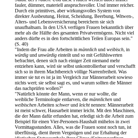
fauler, dümmer, materiell anspruchsvoller. Und immer reicher.
Durch ein primitives, aber wirkungsvolles System von
direkter Ausbeutung, Heirat, Scheidung, Beerbung, Witwen-,
Alters- und Lebensversicherung bereichern sie sich
unaufhaltsam. In den USA verfügen Frauen bekanntlich über
mehr als die Hälfte des gesamten Privat­vermögens. Nicht viel
anders dürfte es in den fortschrittlichen Teilen Europas sein."
(S. 40)
"Indem die Frau alle Arbeiten in
männlich
und
weibisch
, in
würdig
und
unwürdig
einteilt und so mit Gefühlswerten
befrachtet, denen sich nach einiger Zeit niemand mehr
entziehen kann, wird sie selbst unkontrollierbar und verschafft
sich so in ihrem Machtbereich völlige Narrenfreiheit. Was
immer sie tut es ist ja im Vergleich zur Männerarbeit sowieso
nichts wert; sie selbst sagt es, und warum sollten die Männer
das nachprüfen wollen?"
"Natürlich könnte der Mann, wenn er nur wollte, die
weibliche Terminologie entlarven, die
männlichen
und
weibischen
Arbeiten
schwer
und
leicht
nennen: Männerarbeit
ist meist schwer, Hausarbeit immer leicht. Mit den Maschinen,
die der Mann dafür erfunden hat, erledigt sich die Arbeit zum
Beispiel für einen Vier-Personen-Haushalt mühelos in zwei
Vormittags­stunden. Alles, was die Frauen sonst noch tun, ist
überflüssig, dient ihrem Vergnügen und zur Erhaltung der