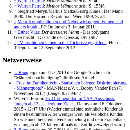
↑
Warren Farrell
:
Mythos Männermacht
, S. 40f.
↑
Warren Farrell
:
Mythos Männermacht
, S. 155ff.
↑
Siegfried Meryn/Markus Metka/Georg Kindel: Der Mann
2000. Die Hormon-Revolution, Wien 1999, S. 24
↑
Mehr Komplikationen und Nebenwirkungen. Frauen sind
anders krank.
, RP Online am 3. Januar 2011
↑
Esther Vilar
:
Der dressierte Mann
- Das polygame
Geschlecht - Das Ende der Dressur, Dtv 1987
↑
"Menschinnen haben in die Trickkiste gegriffen"
, Heise -
Telepolis am 22. September 2012
Netzverweise
1. Rang
ergab am 11.7.2010 die Google-Suche nach
"Männerbenachteiligung" für diesen Artikel.
Frust im Familienrecht - Statistiken belegen Diskriminierung
- Männerquote?
- MANNdat e.V. u. Bobby Vander Pan (7.
November 2017) (Länge: 8:21 Min.)
WGvdL-Forum:
Ex-Drohnenpilot im NSA-Ausschuss:
Jungen ab 12 als "legitime Ziele"
, Daimyo am 16. Oktober
2015 - 12:47 Uhr (Wieder einmal sind männliche Kinder ab
einem bestimmten Alter weniger wert, als weibliche Kinder.
So wie auch bei Genitalverstümmelung und dem Frauenhaus,
wo Jungen ab 12 Jahren oftmals der Zutritt verweigert wird.)
2. Rang
ergab am 20.7.2011 die Google-Suche nach