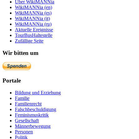
Über WikiMANNia
WikiMANNia (en)
WikiMANNia (es)
WikiMANNia (it)
WikiMANNia (ru)
Aktuelle Ereignisse
TourBusHaltestelle
Zufällige Seite
Wir bitten um
Portale
Bildung und Erziehung
Familie
Familienrecht
Falschbeschuldigung
Feminismuskritik
Gesellschaft
Männerbewegung
Personen
Politik