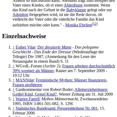
Ämtern so durchsetzen kann. Niemand fragt zum Beispiel den
Vater eines Kindes, ob er einer
Abtreibung
zustimmt. Wenn
das Kind nach der Geburt in die
Babyklappe
gelegt oder zur
Adoption
freigegeben wird, ist nie die Rede davon, ob
vielleicht der Vater oder die väterliche Familie das Kind
[12]
aufziehen möchte oder kann." -
Monika Ebeling
Einzelnachweise
↑
Esther Vilar
:
Der dressierte Mann
- Das polygame
Geschlecht - Das Ende der Dressur
(Wiederauflage der
Trilogie) Dtv 1987, (Anmerkung für den Leser der
Neuausgabe in einem Band) S. 11
↑
WGvdL-Forum (Archiv 2):
Frauen arbeiten durchschnittlich
39% weniger als Männer
, Rainer am 7. September 2009 -
19:12 Uhr
↑
MANNdat
:
Feministische Mythen: Männer finanzieren,
Frauen profitieren
↑
Gastkommentar von Robert Boder:
Alleinerzieherinnen:
Geißel Kind, Geisel Kind?
, Wiener Zeitung am 31. Juli 2009
↑
Warren Farrell
:
Mythos Männermacht
, Zweitausendeins
1995, ISBN 3-861-501-082, S. 129f.
↑
Statistisches Bundesamt: Pressemitteilung Nr. 061
, 15.
Februar 2006