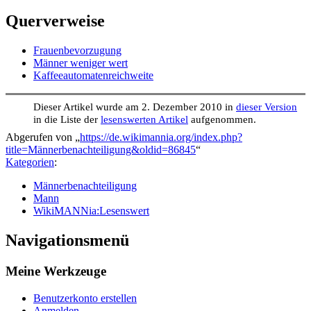
Querverweise
Frauenbevorzugung
Männer weniger wert
Kaffeeautomatenreichweite
Dieser Artikel wurde am 2. Dezember 2010 in
dieser Version
in die Liste der
lesenswerten Artikel
aufgenommen.
Abgerufen von „
https://de.wikimannia.org/index.php?
title=Männerbenachteiligung&oldid=86845
“
Kategorien
:
Männerbenachteiligung
Mann
WikiMANNia:Lesenswert
Navigationsmenü
Meine Werkzeuge
Benutzerkonto erstellen
Anmelden