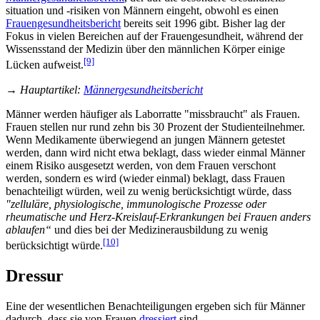
situation und -risiken von Männern eingeht, obwohl es einen
Frauengesundheitsbericht
bereits seit 1996 gibt. Bisher lag der
Fokus in vielen Bereichen auf der Frauengesundheit, während der
Wissensstand der Medizin über den männlichen Körper einige
[9]
Lücken aufweist.
→
Hauptartikel
:
Männergesundheitsbericht
Männer werden häufiger als Laborratte "missbraucht" als Frauen.
Frauen stellen nur rund zehn bis 30 Prozent der Studien­teilnehmer.
Wenn Medikamente überwiegend an jungen Männern getestet
werden, dann wird nicht etwa beklagt, dass wieder einmal Männer
einem Risiko ausgesetzt werden, von dem Frauen verschont
werden, sondern es wird (wieder einmal) beklagt, dass Frauen
benachteiligt würden, weil zu wenig berücksichtigt würde, dass
"zelluläre, physiologische, immunologische Prozesse oder
rheumatische und Herz-Kreislauf-Erkrankungen bei Frauen anders
ablaufen“
und dies bei der Mediziner­ausbildung zu wenig
[10]
berücksichtigt würde.
Dressur
Eine der wesentlichen Benachteiligungen ergeben sich für Männer
dadurch, dass sie von Frauen
dressiert
sind.