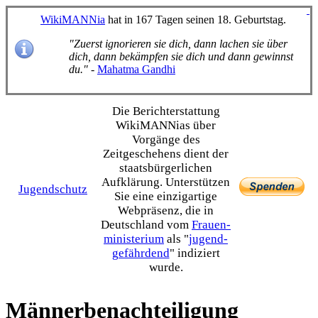
WikiMANNia
hat in 167 Tagen seinen 18. Geburtstag.
"Zuerst ignorieren sie dich, dann lachen sie über
dich, dann bekämpfen sie dich und dann gewinnst
du."
-
Mahatma Gandhi
Die Bericht­erstattung
WikiMANNias über
Vorgänge des
Zeitgeschehens dient der
staats­bürgerlichen
Aufklärung. Unterstützen
Jugendschutz
Sie eine einzig­artige
Webpräsenz, die in
Deutschland vom
Frauen­
ministerium
als "
jugend­
gefährdend
" indiziert
wurde.
Männerbenachteiligung