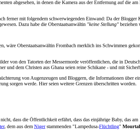
ten abgesehen, in denen die Kamera aus der Entfernung auf die am Bo
bach ferner mit folgendem schwer­wiegenden Einwand: Da der Blogger K
gewesen. Dazu habe die Ober­staats­anwältin
"keine Stellung"
beziehen 
ten, wäre Ober­staats­anwältin Frombach merklich ins Schwimmen gek
Bilder von den Tat­orten der Messermorde veröffentlichen, die in Deutsc
er und dem Christen aus Ghana seien reine Schikane - und mit Sicherhei
hterung von Augenzeugen und Bloggern, die Informationen über ein Er
örung sorgen werde. Hier seien weitere Grenzen überschritten worden.
cht, dass die Öffentlichkeit erfährt, dass das einjährige Baby, das am
ter
, dem aus dem
Niger
stammenden "Lampedusa-
Flüchtling
"
Mourta