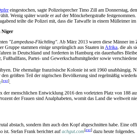
pfer
eingestochen, sagte Polizeisprecher Timo Zill am Donnerstag, de
ählt. Wenig später wurde er auf der Mönckeberg­straße festgenommen. D
­abend teilte die Polizei mit, dass die Tatwaffe in einem Mülleimer 
 Niger
nnten
"Lampedusa-Flüchtling"
. Ab März 2013 waren diese Männer im Z
er Gruppe stammen einige ursprünglich aus Staaten in
Afrika
, die als 
hren in Deutschland und forderten in Hamburg ein dauerhaftes Bleibere
, Fußballfans, Partei- und Gewerkschafts­mitglieder sowie verschieden
ibyen. Die ehemalige französische Kolonie ist seit 1960 unabhängig. N
 für den größten Teil der nigrischen Bevölkerung sind regelmäßig wiede
[
ext
]
e
.
 der menschlichen Entwicklung 2016 den vorletzten Platz von 188 ausg
Prozent der Frauen sind Analphabeten, womit das Land die weltweit niedr
utal abstach, sondern ihm auch den Kopf abgeschnitten habe. Eine offiz
[
ext
]
 ist. Stefan Frank berichtet auf
achgut.com
dazu heute folgendes.