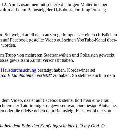
m 12. April zusammen mit seiner 34-jährigen Mutter in einer
Madou
auf dem Bahn­steig der U-Bahn­station Jung­fern­stieg
nd Schweigekartell nach außen gedrungen sei: einen christlichen
m auf Facebook gestellte Video auf seinen YouTube-Kanal über­
t worden.
nem Trupp von mehreren Staatsanwälten und Polizisten geweckt
sses gewaltsam Zutritt verschafft haben.
e
Hausdurchsuchung
bestätigt haben. Kordewiner sei
rch Bild­aufnahmen verletzt"
zu haben. So steht es auch in dem
dem Video, das er auf Facebook stellte, hört man eine Frau
chdem der Tatort­reiniger dagewesen war, eine riesige Blutlache.
den oder die Gleise neben dem Bahnsteig. Es ist wohl der von
[Sie haben dem Baby den Kopf abgeschnitten]. O my God. O