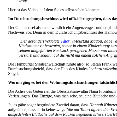
Jesus."
Hier ist das Video, auf dem Sie es selbst sehen können:
Im Durchsuchungsbeschluss wird offiziell zugegeben, dass d
Der Ghanaer sei also nachweislich ein Augenzeuge - und er plau
Nachweis vor. Denn in dem Durch­suchungs­beschluss des Hamburg
"Der gesondert verfolgte
Täter
" (Mourtala Madou) habe "a
Kindsmutter zu bestrafen, seiner in einem Kinderbuggy sitz
seinem mitgeführten Rucksack gezogenen Messer von hinten e
verstarb und sodann auf die nicht mit einem solchen Angrif
Die Hamburger Staatsanwaltschaft führte also, so Stefan Frank wei
Durchsuchungs­befehl, dass der Hals des Kindes
"nahezu vollstän
Siegel.
Worum ging es bei den Wohnungs­durch­suchungen tatsächli
Die Achse des Guten rief die Ober­staats­anwältin Nana Frombach 
Verletzungen. Das Einzige, was man sehe, sei eine Blutlache und
Ja, es gäbe sogar begründete Zweifel daran, dass
Hannah Küttere
aufgefallen, dass darin keineswegs
"die am Tatort agierenden Ers
ausgedehnten Blutlache auf dem Rücken liegenden schwerst­verle