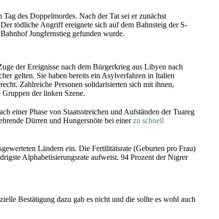
m Tag des Doppelmordes. Nach der Tat sei er zunächst
er tödliche Angriff ereignete sich auf dem Bahnsteig der S-
im Bahnhof Jungfernstieg gefunden wurde.
uge der Ereignisse nach dem Bürgerkrieg aus Libyen nach
sicher gelten. Sie haben bereits ein Asylverfahren in Italien
cht. Zahlreiche Personen solidarisierten sich mit ihnen,
e Gruppen der linken Szene.
ach einer Phase von Staats­streichen und Aufständen der Tuareg
r­kehrende Dürren und Hungersnöte bei einer
zu schnell
ewerteten Ländern ein. Die Fertilitätsrate (Geburten pro Frau)
igste Alpha­betisierungs­rate aufweist. 94 Prozent der Nigrer
ielle Bestätigung dazu gab es nicht und die sollte es wohl auch