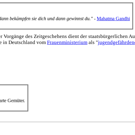
, dann bekämpfen sie dich und dann gewinnst du."
-
Mahatma Gandhi
Vorgänge des Zeitgeschehens dient der staats­bürgerlichen Aufk
e in Deutschland vom
Frauen­ministerium
als "
jugend­gefährden
zarte Gemüter.