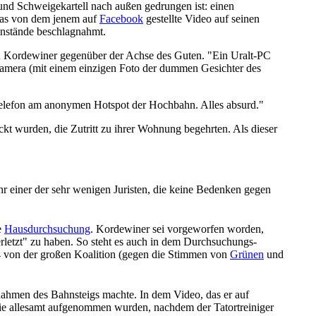
 und Schweigekartell nach außen gedrungen ist: einen
 das von dem jenem auf
Facebook
gestellte Video auf seinen
enstände beschlagnahmt.
h Kordewiner gegenüber der Achse des Guten. "Ein Uralt-PC
lkamera (mit einem einzigen Foto der dummen Gesichter des
gtelefon am anonymen Hotspot der Hochbahn. Alles absurd."
t wurden, die Zutritt zu ihrer Wohnung begehrten. Als dieser
r einer der sehr wenigen Juristen, die keine Bedenken gegen
e
Hausdurchsuchung
. Kordewiner sei vorgeworfen worden,
rletzt" zu haben. So steht es auch in dem Durch­suchungs­
014 von der großen Koalition (gegen die Stimmen von
Grünen
und
nahmen des Bahnsteigs machte. In dem Video, das er auf
, die allesamt aufgenommen wurden, nachdem der Tatort­reiniger