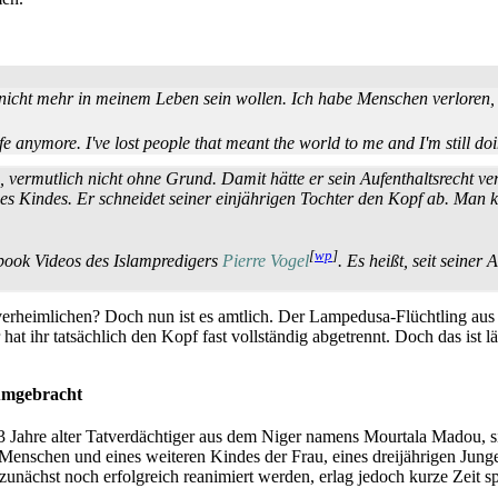
nicht mehr in meinem Leben sein wollen. Ich habe Menschen verloren, 
e anymore. I've lost people that meant the world to me and I'm still doin
 vermutlich nicht ohne Grund. Damit hätte er sein Auf­enthalts­recht 
eines Kindes. Er schneidet seiner ein­jährigen Tochter den Kopf ab. Ma
[
wp
]
book Videos des Islam­predigers
Pierre Vogel
. Es heißt, seit seine
 verheimlichen? Doch nun ist es amtlich. Der Lampedusa-Flüchtling au
 er hat ihr tatsächlich den Kopf fast vollständig abgetrennt. Doch das i
 umgebracht
3 Jahre alter Tatverdächtiger aus dem Niger namens Mourtala Madou, sie
 Menschen und eines weiteren Kindes der Frau, eines dreijährigen Junge
unächst noch erfolgreich reanimiert werden, erlag jedoch kurze Zeit sp