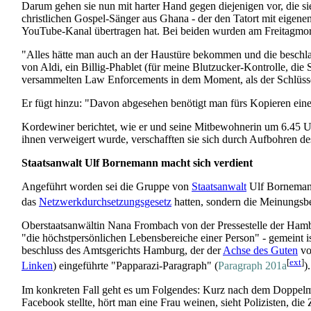
Darum gehen sie nun mit harter Hand gegen diejenigen vor, die si
christlichen Gospel-Sänger aus Ghana - der den Tatort mit eigen
YouTube-Kanal übertragen hat. Bei beiden wurden am Freitag­mo
"Alles hätte man auch an der Haustüre bekommen und die beschl
von Aldi, ein Billig-Phablet (für meine Blutzucker-Kontrolle, d
versammelten Law Enforcements in dem Moment, als der Schlüsseld
Er fügt hinzu: "Davon abgesehen benötigt man fürs Kopieren ein
Kordewiner berichtet, wie er und seine Mitbewohnerin um 6.45 U
ihnen verweigert wurde, verschafften sie sich durch Aufbohren de
Staatsanwalt Ulf Bornemann macht sich verdient
Angeführt worden sei die Gruppe von
Staatsanwalt
Ulf Bornemann,
das
Netzwerkdurchsetzungsgesetz
hatten, sondern die Meinungs­b
Oberstaatsanwältin Nana Frombach von der Pressestelle der Hambu
"die höchst­persönlichen Lebens­bereiche einer Person" - gemeint
beschluss des Amtsgerichts Hamburg, der der
Achse des Guten
vo
[
ext
]
Linken
) eingeführte "Papparazi-Paragraph" (
Paragraph 201a
).
Im konkreten Fall geht es um Folgendes: Kurz nach dem Doppelmo
Facebook stellte, hört man eine Frau weinen, sieht Polizisten, di