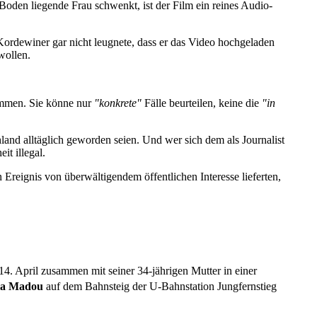
den liegende Frau schwenkt, ist der Film ein reines Audio­
ordewiner gar nicht leugnete, dass er das Video hoch­geladen
wollen.
ommen. Sie könne nur
"konkrete"
Fälle beurteilen, keine die
"in
hland alltäglich geworden seien. Und wer sich dem als Journalist
t illegal.
eignis von über­wältigendem öffentlichen Interesse lieferten,
 14. April zusammen mit seiner 34-jährigen Mutter in einer
la Madou
auf dem Bahnsteig der U-Bahnstation Jungfernstieg