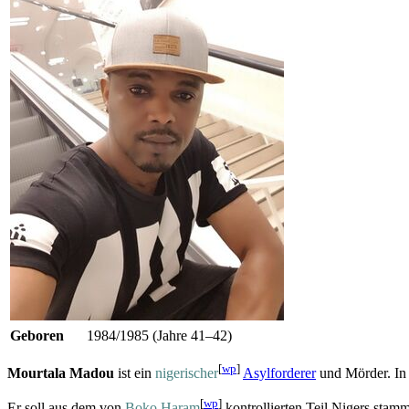
Geboren
1984/1985 (Jahre 41–42)
[
wp
]
Mourtala Madou
ist ein
nigerischer
Asylforderer
und Mörder. In 
[
wp
]
Er soll aus dem von
Boko Haram
kontrollierten Teil Nigers stam