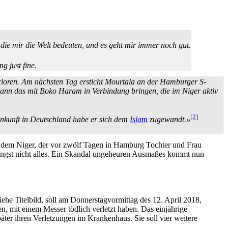
die mir die Welt bedeuten, und es geht mir immer noch gut.
g just fine.
verloren. Am nächsten Tag ersticht Mourtala an der Hamburger S-
n kann das mit Boko Haram in Verbindung bringen, die im Niger aktiv
[2]
r Ankunft in Deutschland habe er sich dem
Islam
zugewandt.»
s dem Niger, der vor zwölf Tagen in Hamburg Tochter und Frau
st längst nicht alles. Ein Skandal ungeheuren Ausmaßes kommt nun
he Titelbild, soll am Donnerstag­vormittag des 12. April 2018,
n, mit einem Messer tödlich verletzt haben. Das einjährige
äter ihren Verletzungen im Krankenhaus. Sie soll vier weitere