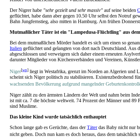
Der Nigrer habe
"sehr gezielt und sehr massiv"
auf seine beiden
O
geflüchtet, habe dann aber gegen 10.50 Uhr selbst den Notruf gew
Bahn Jungfernstieg, also mitten in Hamburg. Am frühen Donnerstag
Mutmaßlicher Täter ist ein "Lampedusa-Flüchtling" aus dem
Bei dem mutmaßlichen Mörder handelt es sich um einen so gena
Italien
geflüchtet und gelangten von dort nach Deutschland. Aus d
abgeschlossen und verweigern sich daher einem erneuten Asylverfa
darunter Mitglieder von Kirchen­verbänden und Vereinen, Künstler
[
wp
]
Niger
liegt in Westafrika, grenzt im Norden an Algerien und L
scheint sich Niger politisch zu stabilisieren. Existenz­bedrohend
wachsenden Bevölkerung aufgrund mangelnder Geburten­kontroll
Niger zählt zu den ärmsten Ländern der Welt und nahm beim Index
ist mit ca. 7 die höchste weltweit. 74 Prozent der Männer und 89 
sind Muslime.
Das kleine Kind wurde tatsächlich enthauptet
Schon lange gab es Gerüchte, dass der
Täter
das Baby nicht nur br
nicht geben. Doch nun kam es doch heraus, dass dem tatsächlich so