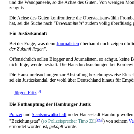
und die Wandpaneele, so die Achse des Guten. Von wenigen Momen
zeugnis.
Die Achse des Guten konfrontierte die Ober­staats­anwältin From
hat, sei die Suche nach
"Beweis­mitteln"
zudem völlig überflüssig 
Ein Justizskandal?
Bei der Frage, was denn
Journalisten
überhaupt noch zeigen dürf
der Zukunft liegen"
.
Offensichtlich sollen Blogger und Journalisten, so achgut, keine 
nicht füge, werde bestraft. Die Haus­durch­suchungen bei Kordewin
Die Hausdurchsuchungen zur Abstrafung beziehungsweise Ein­schüc
sei ein Justiz­skandal, der wohl über Deutschland hinaus für Emp
[3]
–
Jürgen Fritz
Die Enthauptung der Hamburger Justiz
Polizei
und
Staatsanwaltschaft
in der Hansestadt Hamburg wollen ni
[
ext
]
"Beziehungstat" (
so Polizei­sprecher Timo Zill
) von seinem
Va
ermordet worden ist,
geköpft
wurde.