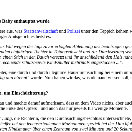
as Baby enthauptet wurde
dere aus, was
Staatsanwaltschaft
und
Polizei
unter den Teppich kehren wo
er Amtsgerichtes heißt es:
us Wut wegen der tags zuvor erfolgten Ablehnung des beantragten g
enden ein­jährigen Tochter in Tötungs­absicht und zur Durch­setzung sei
inen Stich in den Bauch versetzt und ihr anschließend den Hals nahezu
f rechnende schutz­bereite Kindsmutter mehrmals eingestochen ...".
ter, eine durch und durch illegitime Haus­durch­suchung bei einem unb
dig durchtrennt"
wurde. Nun haben wir das, was niemand wissen soll, s
ch, um Einschüchterung?
an und machte darauf aufmerksam, dass an dem Video nichts, aber auch g
 die Füße des Opfers - und auch das nur jeweils für wenige Momente.
r-Lang
, die Richterin, die den Durch­suchungs­beschluss unterzeichnet
thelfer bei den lebens­erhaltenden Maßnahmen speziell bei der Durch­
tzten Kindsmutter über einen Zeitraum von zwei Minuten und 20 Sekun