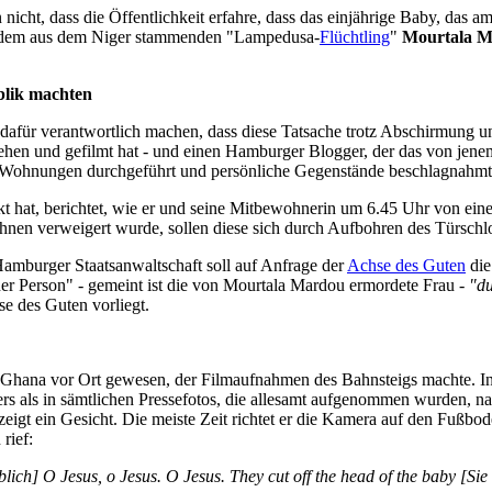
nicht, dass die Öffentlichkeit erfahre, dass das einjährige Baby, das a
er, dem aus dem Niger stammenden "Lampedusa-
Flüchtling
"
Mourtala 
blik machten
 dafür verantwortlich machen, dass diese Tatsache trotz Abschirmung u
ehen und gefilmt hat - und einen Hamburger Blogger, der das von jene
en Wohnungen durchgeführt und persönliche Gegenstände beschlagnahm
t hat, berichtet, wie er und seine Mitbewohnerin um 6.45 Uhr von ei
ihnen verweigert wurde, sollen diese sich durch Aufbohren des Türschlo
mburger Staats­anwalt­schaft soll auf Anfrage der
Achse des Guten
di
ner Person" - gemeint ist die von Mourtala Mardou ermordete Frau -
"du
e des Guten vorliegt.
Ghana vor Ort gewesen, der Film­aufnahmen des Bahnsteigs machte. In 
ers als in sämtlichen Pressefotos, die allesamt aufgenommen wurden, na
eigt ein Gesicht. Die meiste Zeit richtet er die Kamera auf den Fußbo
rief:
ublich] O Jesus, o Jesus. O Jesus. They cut off the head of the baby 