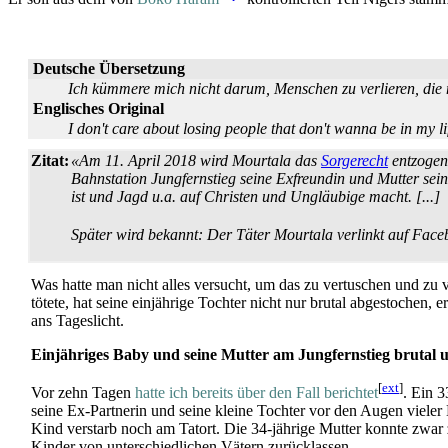
Deutsche Übersetzung
Ich kümmere mich nicht darum, Menschen zu verlieren, die 
Englisches Original
I don't care about losing people that don't wanna be in my lif
Zitat:
«Am 11. April 2018 wird Mourtala das
Sorgerecht
entzogen,
Bahn­station Jung­fern­stieg seine Exfreundin und Mutter s
ist und Jagd u.a. auf Christen und Ungläubige macht. [...]
Später wird bekannt: Der Täter Mourtala verlinkt auf Face
Was hatte man nicht alles versucht, um das zu vertuschen und zu
tötete, hat seine einjährige Tochter nicht nur brutal abgestochen,
ans Tageslicht.
Einjähriges Baby und seine Mutter am Jungfernstieg brutal
[
ext
]
Vor zehn Tagen
hatte ich bereits über den Fall berichtet
. Ein 3
seine Ex-Partnerin und seine kleine Tochter vor den Augen vieler
Kind verstarb noch am Tatort. Die 34-jährige Mutter konnte zwar z
Kinder von unter­schiedlichen Vätern zurücklassen.