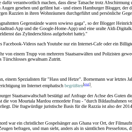
e dafür verantwortlich machen, dass diese Tatsache trotz Abschirmung
en Augen gesehen und gefilmt hat - und einen Hamburger Blogger, der
rgen Razzien in ihren Wohnräumen durchgeführt und persönliche Geg
agnahmten Gegenstände waren sowieso gaga", so der Blogger Heinric
ie Stadtrad-App und die Google-Home-App) und eine uralte Aldi-Digita
ienst das Zylinder­schloss aufgebohrt hatte)."
es Facebook-Videos nach Youtube nur ein Internet-Cafe oder ein Billi
hr von einem Trupp von mehreren Staatsanwälten und Polizisten geweck
s Türschlosses gewaltsam Zutritt.
 einem Spezialisten für "Hass und Hetze". Bornemann war letztes Jah
[
ext
]
erichtigung im Internet emphatisch
begrüßten
.
rger Staatsanwaltschaft bestätigt auf Anfrage der Achse des Guten di
 ist die von Mourtala Mardou ermordete Frau - "durch Bild­aufnahmen ve
rliegt. Die fragwürdige juristische Basis für die Razzia ist also der 2
rd war ein christlicher Gospelsänger aus Ghana vor Ort, der Film­auf
e Zeugen befragen, und man sieht, anders als in sämtlichen Pressefotos