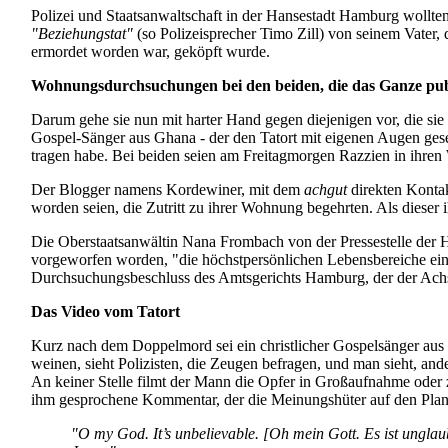
Polizei und Staatsanwaltschaft in der Hansestadt Hamburg wollten 
"Beziehungstat"
(so Polizei­sprecher Timo Zill) von seinem Vat
ermordet worden war, geköpft wurde.
Wohnungsdurchsuchungen bei den beiden, die das Ganze pu
Darum gehe sie nun mit harter Hand gegen diejenigen vor, die sie
Gospel-Sänger aus Ghana - der den Tatort mit eigenen Augen ges
tragen habe. Bei beiden seien am Freitag­morgen Razzien in ihr
Der Blogger namens Kordewiner, mit dem
achgut
direkten Kontak
worden seien, die Zutritt zu ihrer Wohnung begehrten. Als dieser 
Die Oberstaatsanwältin Nana Frombach von der Pressestelle der Ha
vorgeworfen worden, "die höchst­persönlichen Lebens­bereiche ei
Durch­suchungs­beschluss des Amtsgerichts Hamburg, der der Achs
Das Video vom Tatort
Kurz nach dem Doppelmord sei ein christlicher Gospelsänger aus 
weinen, sieht Polizisten, die Zeugen befragen, und man sieht, and
An keiner Stelle filmt der Mann die Opfer in Großaufnahme oder z
ihm gesprochene Kommentar, der die Meinungs­hüter auf den Plan 
"O my God. It’s unbelievable. [Oh mein Gott. Es ist ungla