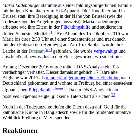
Maria Ladenburger
stammte aus einer bildungs­bürgerlichen Familie
mit innigen Kontakten zum
EU
-Apparat. Die Trauerfeier fand in
Brüssel statt, ihre Beerdigung in der Nähe von Brüssel (wie die
Todes­anzeige der Angehörigen ausweist). Maria Ladenburger
arbeitete wie ihre Eltern in der
Flüchtlingshilfe
und studierte im
[1]
dritten Semester Medizin.
Am Abend des 15. Oktober 2016 war
Maria bis circa 2:30 Uhr auf einer Studenten­feier und trat danach
mit dem Fahrrad den Heimweg an. Am 16. Oktober wurde ihre
[
wp
]
Leiche in der
Dreisam
gefunden. Sie wurde
vergewaltigt
und
anschließend bewusstlos in den Fluss geworfen, wo sie ertrank.
Anfang Dezember 2016 wurde mittels DNS-Analyse ein Tat­
verdächtiger verhaftet. Dieser damals angeblich 17 Jahre alte
Afghane war 2015 als
minderjähriger unbegleiteter Flüchtling
nach
Deutschland gekommen und wohnte in Freiburg bei einer
deutschen
[anm 1]
afghanischen
Pflegefamilie
.
Da ein DNS-Abgleich ein
[2]
positives Ergebnis zeigte, gilt seine Täterschaft als sicher.
Noch in der Todesanzeige riefen die Eltern dazu auf, Geld für die
katholische Kirche in Bangladesch sowie für die Studenten­initiative
Weitblick Freiburg e. V. zu spenden.
Reaktionen