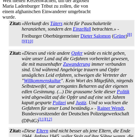
Welt hielten Kerzen­wachen, um der arglosen
Maria Ladenburger Tribut zu zollen, die von
einem afghanischen Einwanderer umgebracht
wurde.
Zitat:
«Herkunft des
Täters
nicht für Pauschal­urteile
heranziehen, sondern den
Einzelfall
betrachten.»
-
[8]
Freiburger Oberbürgermeister
Dieter Salomon
(
Grüne
)
[9]
[10]
Zitat:
«Dieses und viele andere
Opfer
würde es nicht geben,
wäre unser Land auf die Gefahren vorbereitet gewesen,
die mit massenhafter
Zuwanderung
immer verbunden
sind. Und während Angehörige trauern und Opfer
unsägliches Leid erfahren, schweigen die Vertreter der
"
Willkommenskultur
". Kein Wort des Mitgefühls, nirgends
Selbstzweifel, nur arrogantes Beharren auf der eigenen
edlen Gesinnung. (...) Die grausame Seite dieser
Politik
wird abgewälzt auf die Opfer und auf eine seit Jahren
kaputt gesparte
Polizei
und
Justiz
. Und so wachsen die
Gefahren für unser Land beständig.»
-
Rainer Wendt
,
Bundesvorsitzender der Deutschen Polizeigewerkschaft
[11]
[12]
(DPolG)
Zitat:
«Diese
Eltern
sind nicht besser als jene Eltern, die Ende
1944, Anfang 1945, voller Stolz auf ihre Söhne waren, die