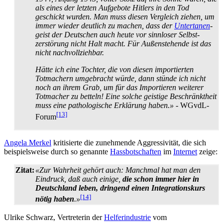
als eines der letzten Aufgebote Hitlers in den Tod
geschickt wurden. Man muss diesen Vergleich ziehen, um
immer wieder deutlich zu machen, dass der
Untertanen
­
geist der Deutschen auch heute vor sinnloser Selbst­
zerstörung nicht Halt macht. Für Außenstehende ist das
nicht nachvollziehbar.
Hätte ich eine Tochter, die von diesen importierten
Totmachern umgebracht würde, dann stünde ich nicht
noch an ihrem Grab, um für das Importieren weiterer
Totmacher zu betteln! Eine solche geistige Beschränktheit
muss eine pathologische Erklärung haben.»
- WGvdL-
[13]
Forum
Angela Merkel
kritisierte die zunehmende Aggressivität, die sich
beispielsweise durch so genannte
Hass­botschaften
im
Internet
zeige:
Zitat:
«Zur Wahrheit gehört auch: Manchmal hat man den
Eindruck, daß auch einige,
die schon immer hier in
Deutschland leben, dringend einen Integrationskurs
[14]
nötig haben
.»
Ulrike Schwarz, Vertreterin der
Helferindustrie
vom