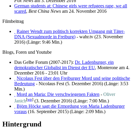
Fox News
am 3. Dezember 2016
German students at: Chinese girls were refugees rape, we all
scared
,
Best China News
am 24. November 2016
Filmbeitrag
Rainer Wendt zum politisch korrekten Umgang mit Täter-
DNA (Sexualmorde in Freiburg)
- wahr.tv (23. November
2016) (Länge: 9:46 Min.)
Blogs, Foren und Youtube
Das Gelbe Forum (2007-2017):
Dr. Ladenburger, ein
demokratischer Globalist im Dienst der EU
, Monterone am 4.
Dezember 2016 - 23:01 Uhr
Nicolaus Fest über den Freiburger Mord und seine politische
Bedeutung
- Nicolaus Fest (5. Dezember 2016) (Länge: 3:53
Min.)
Mord an Maria: Die verschwiegenen Fakten
-
Oliver
[
wp
]
Janich
(3. Dezember 2016) (Länge: 7:00 Min.)
Björn Höcke sagt die Ermordung von Maria Ladenburger
voraus
(16. September 2015) (Länge: 2:09 Min.)
Hintergrund