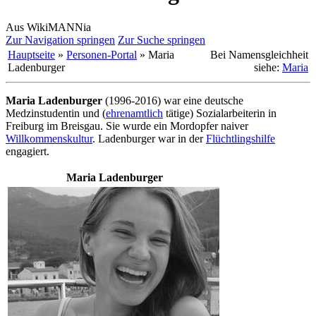
Aus WikiMANNia
Zur Navigation springen
Zur Suche springen
Hauptseite
»
Personen-Portal
» Maria
Bei Namensgleichheit
Ladenburger
siehe:
Maria
Maria Ladenburger
(1996-2016) war eine deutsche
Medzinstudentin und (
ehrenamtlich
tätige) Sozial­arbeiterin in
Freiburg im Breisgau. Sie wurde ein Mordopfer naiver
Willkommenskultur
. Ladenburger war in der
Flüchtlingshilfe
engagiert.
Maria Ladenburger