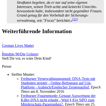
Straftaten begehen, da er nur auf seine eigenen
Interessen, seinen Trieb achte und keinerlei Unrechts­
bewusstsein habe, insbesondere nicht gegenüber Frauen.
Grund genug für den Vorbehalt der Sicherungs­
[22]
verwahrung, wie "Focus" berichtet.»
Weiterführende Information
German Lives Matter
Bündnis 90/Die Grünen
:
Stell Dir vor, es wäre Dein Kind!
Presse
Steffen Munter:
Freiburger Vergewaltigungsmord: DNA-Tests mit
Studenten negativ - Online-Befragung auf Uni-
Plattform - Arabisch/Englischer Zeugenaufruf
,
Epoch
Times
am 8. November 2016
Freiburger Frauenmorde: Genaue Auswertung der
Killer-DNA nicht erlaubt - Wird § 81g StPO zum
Mörderschutz-Paragraphen?
,
Epoch Times
am 25.