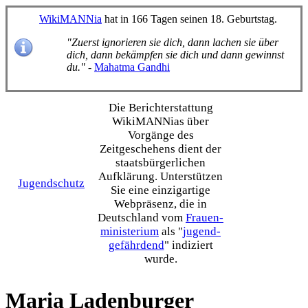
WikiMANNia
hat in 166 Tagen seinen 18. Geburtstag.
"Zuerst ignorieren sie dich, dann lachen sie über
dich, dann bekämpfen sie dich und dann gewinnst
du."
-
Mahatma Gandhi
Die Bericht­erstattung
WikiMANNias über
Vorgänge des
Zeitgeschehens dient der
staats­bürgerlichen
Aufklärung. Unterstützen
Jugendschutz
Sie eine einzig­artige
Webpräsenz, die in
Deutschland vom
Frauen­
ministerium
als "
jugend­
gefährdend
" indiziert
wurde.
Maria Ladenburger