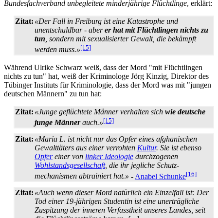
Bundesfachverband unbegleitete minderjährige Flüchtlinge
, erklärt:
Zitat:
«Der Fall in Freiburg ist eine Katastrophe und
unentschuldbar - aber
er hat mit Flüchtlingen nichts zu
tun
, sondern mit sexualisierter Gewalt, die bekämpft
[15]
werden muss.»
Während Ulrike Schwarz weiß, dass der Mord "mit Flüchtlingen
nichts zu tun" hat, weiß der Kriminologe Jörg Kinzig, Direktor des
Tübinger Instituts für Kriminologie, dass der Mord was mit "jungen
deutschen Männern" zu tun hat:
Zitat:
«Junge geflüchtete Männer verhalten sich
wie deutsche
[15]
junge Männer
auch.»
Zitat:
«Maria L. ist nicht nur das Opfer eines afghanischen
Gewalttäters aus einer verrohten
Kultur
. Sie ist ebenso
Opfer
einer von
linker Ideologie
durchzogenen
Wohlstands­gesellschaft
, die ihr jegliche Schutz­
[16]
mechanismen abtrainiert hat.»
-
Anabel Schunke
Zitat:
«Auch wenn dieser Mord natürlich ein Einzelfall ist: Der
Tod einer 19-jährigen Studentin ist eine unerträgliche
Zuspitzung der inneren Verfasstheit unseres Landes, seit