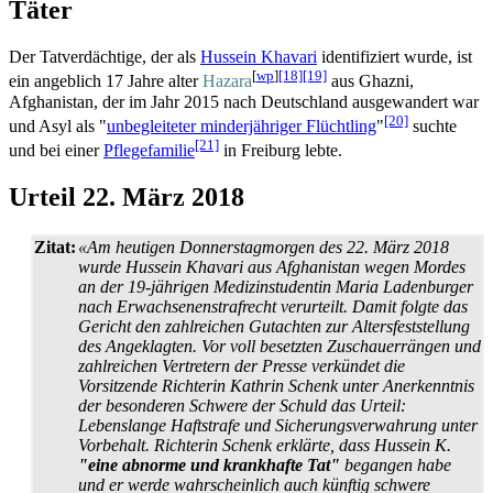
Täter
Der Tatverdächtige, der als
Hussein Khavari
identifiziert wurde, ist
[
wp
]
[18]
[19]
ein angeblich 17 Jahre alter
Hazara
aus Ghazni,
Afghanistan, der im Jahr 2015 nach Deutschland ausgewandert war
[20]
und Asyl als "
unbegleiteter minderjähriger Flüchtling
"
suchte
[21]
und bei einer
Pflegefamilie
in Freiburg lebte.
Urteil 22. März 2018
Zitat:
«Am heutigen Donnerstagmorgen des 22. März 2018
wurde Hussein Khavari aus Afghanistan wegen Mordes
an der 19-jährigen Medizin­studentin Maria Ladenburger
nach Erwachsenen­strafrecht verurteilt. Damit folgte das
Gericht den zahlreichen Gutachten zur Alters­fest­stellung
des Angeklagten. Vor voll besetzten Zuschauer­rängen und
zahlreichen Vertretern der Presse verkündet die
Vorsitzende Richterin Kathrin Schenk unter Anerkenntnis
der besonderen Schwere der Schuld das Urteil:
Lebenslange Haftstrafe und Sicherungs­verwahrung unter
Vorbehalt. Richterin Schenk erklärte, dass Hussein K.
"eine abnorme und krankhafte Tat"
begangen habe
und er werde wahrscheinlich auch künftig schwere