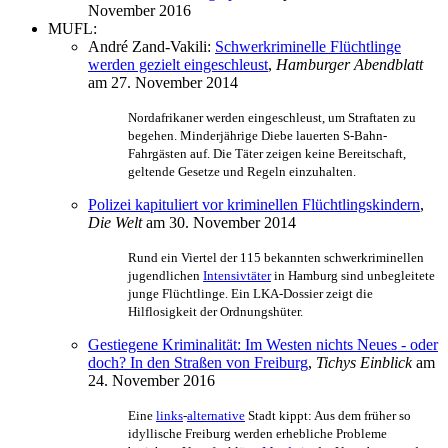
November 2016
MUFL:
André Zand-Vakili:
Schwerkriminelle Flüchtlinge
werden gezielt eingeschleust
,
Hamburger Abendblatt
am 27. November 2014
Nordafrikaner werden eingeschleust, um Straftaten zu
begehen. Minderjährige Diebe lauerten S-Bahn-
Fahrgästen auf. Die Täter zeigen keine Bereitschaft,
geltende Gesetze und Regeln einzuhalten.
Polizei kapituliert vor kriminellen Flüchtlingskindern
,
Die Welt
am 30. November 2014
Rund ein Viertel der 115 bekannten schwerkriminellen
jugendlichen
Intensivtäter
in Hamburg sind unbegleitete
junge Flüchtlinge. Ein LKA-Dossier zeigt die
Hilflosigkeit der Ordnungshüter.
Gestiegene Kriminalität: Im Westen nichts Neues - oder
doch? In den Straßen von Freiburg
,
Tichys Einblick
am
24. November 2016
Eine
links
-
alternative
Stadt kippt: Aus dem früher so
idyllische Freiburg werden erhebliche Probleme