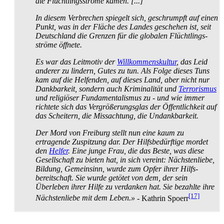
die Flüchtlings­ströme kamen. [...]
In diesem Verbrechen spiegelt sich, geschrumpft auf einen
Punkt, was in der Fläche des Landes geschehen ist, seit
Deutschland die Grenzen für die globalen Flüchtlings­
ströme öffnete.
Es war das Leitmotiv der
Willkommenskultur
, das Leid
anderer zu lindern, Gutes zu tun. Als Folge dieses Tuns
kam auf die Helfenden, auf dieses Land, aber nicht nur
Dankbarkeit, sondern auch Kriminalität und
Terrorismus
und religiöser Fundamentalismus zu - und wie immer
richtete sich das Vergrößerungs­glas der Öffentlichkeit auf
das Scheitern, die Missachtung, die Undankbarkeit.
Der Mord von Freiburg stellt nun eine kaum zu
ertragende Zuspitzung dar. Der Hilfs­bedürftige mordet
den
Helfer
. Eine junge Frau, die das Beste, was diese
Gesellschaft zu bieten hat, in sich vereint: Nächstenliebe,
Bildung, Gemeinsinn, wurde zum Opfer ihrer Hilfs­
bereitschaft. Sie wurde getötet von dem, der sein
Überleben ihrer Hilfe zu verdanken hat. Sie bezahlte ihre
[17]
Nächstenliebe mit dem Leben.»
- Kathrin Spoerr