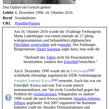
Den Opfern ein Gesicht geben!
Gelebt
6. Dezember 1996–16. Oktober 2016
Beruf
Sozialarbeiter
URL
#SagIhreNamen
Am 16. Oktober 2016 wurde die 19-jährige Freiburgerin
Maria Ladenburger
von einem (damals als 17-jährig
wahrgenommenen und behandelten) afghanischen
Flüchtling
vergewaltigt
und er
mordet
. Der Freiburger
Bürgermeister
Dieter Salomon
sagte dazu, man solle die
"Herkunft des
Täters
nicht für Pauschalurteile
heranziehen, sondern den
Einzelfall
betrachten."
[
wp
]
Am 6. Dezember 1990 wurde der in
Eberswalde
wohnhafte ehemalige angolanische DDR-Arbeitsmigrant
[
wp
]
Amadeu Antonio Kiowa
ermordet. Auch das war ein
Einzelfall
. Kiowa und sein Tod wurde jedoch
instrumentalisiert, um "die zivile Gesellschaft gegen das
Problem der
rechts­extremen
Alltagskultur zu stärken".
1998 wurde die nach Kiowa benannte
Amadeu-Antonio-
Stiftung
gegründet. Seit 2007 organisiert die Barnimer
Initiative
Light me Amadeu
Demonstrationen und