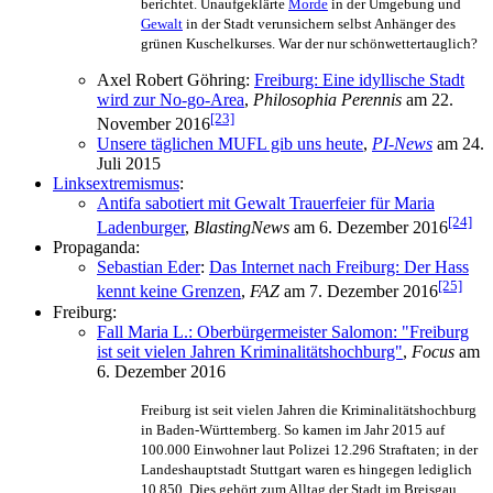
berichtet. Unaufgeklärte
Morde
in der Umgebung und
Gewalt
in der Stadt verunsichern selbst Anhänger des
grünen Kuschelkurses. War der nur schönwetter­tauglich?
Axel Robert Göhring:
Freiburg: Eine idyllische Stadt
wird zur No-go-Area
,
Philosophia Perennis
am 22.
[23]
November 2016
Unsere täglichen MUFL gib uns heute
,
PI-News
am 24.
Juli 2015
Linksextremismus
:
Antifa sabotiert mit Gewalt Trauerfeier für Maria
[24]
Ladenburger
,
BlastingNews
am 6. Dezember 2016
Propaganda:
Sebastian Eder
:
Das Internet nach Freiburg: Der Hass
[25]
kennt keine Grenzen
,
FAZ
am 7. Dezember 2016
Freiburg:
Fall Maria L.: Oberbürgermeister Salomon: "Freiburg
ist seit vielen Jahren Kriminalitätshochburg"
,
Focus
am
6. Dezember 2016
Freiburg ist seit vielen Jahren die Kriminalitäts­hochburg
in Baden-Württemberg. So kamen im Jahr 2015 auf
100.000 Einwohner laut Polizei 12.296 Straftaten; in der
Landes­hauptstadt Stuttgart waren es hingegen lediglich
10.850. Dies gehört zum Alltag der Stadt im Breisgau.