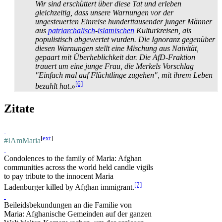
Wir sind erschüttert über diese Tat und erleben
gleichzeitig, dass unsere Warnungen vor der
ungesteuerten Einreise hundert­tausender junger Männer
aus
patriarchalisch
-
islamischen
Kultur­kreisen, als
populistisch abgewertet wurden. Die Ignoranz gegenüber
diesen Warnungen stellt eine Mischung aus Naivität,
gepaart mit Überheblichkeit dar. Die AfD-Fraktion
trauert um eine junge Frau, die Merkels Vorschlag
"Einfach mal auf Flüchtlinge zugehen", mit ihrem Leben
[6]
bezahlt hat.»
Zitate
[
ext
]
#IAmMaria
Condolences to the family of Maria: Afghan
communities across the world held candle vigils
to pay tribute to the innocent Maria
[7]
Ladenburger killed by Afghan immigrant.
Beileidsbekundungen an die Familie von
Maria: Afghanische Gemeinden auf der ganzen