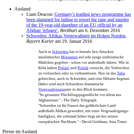
Ausland:
Liam Deacon:
Germany's leading news programme has
been slammed for failing to report the rape and murder
of the 19-year-old daughter of an EU official by an
Afghan 'refugee'
,
Breitbart
am 6. Dezember 2016
Schweden: Afrikas Vergewaltiger im Hohen Norden
,
Bayern Kurier
am 19. Januar 2016
Auch in
Schweden
hat es brutale Sex-Attacken
muslimischer
Migranten
auf sehr junge einheimische
Mädchen gegeben - schon vor anderthalb Jahren. Wie in
Köln haben
Polizei
und
Politik
versucht, die Verbrechen
zu vertuschen oder zu verharmlosen. Nun ist das
Tabu
gebrochen, auch in Schweden, und eine Debatte beginnt.
Dabei wird auch Schwedens dramatische
Vergewaltigungs
­rate in den Blick kommen.
"So genannte Flüchtlings­jugendliche vor allem aus
Afghanistan." - The Daily Telegraph
"Schweden ist für Frauen das gefährlichste Land
außerhalb Afrikas geworden, mit einer Vergewaltigungs­
häufigkeit, die zehnmal höher liegt als bei seinen
europäischen Nachbarn." - David Goldman, Asia Times
Presse im Ausland