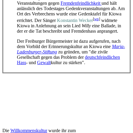
Veranstaltungen gegen
Fremden­feind­lichkeit
und hält
anlässlich des Todestages Gedenk­veranstaltungen ab. Am
Ort des Verbrechens wurde eine Gedenktafel für Kiowa
[
wp
]
errichtet. Der Sänger
Konstantin Wecker
widmete
Kiowa in Anlehnung an sein Lied
Willy
eine Ballade, in
der er die Tat beschreibt und Fremdenhass anprangert.
Der Freiburger Bürgermeister ist dazu aufgerufen, nach
dem Vorbild der Erinnerungs­kultur an Kiowa eine
Maria-
Ladenburger-Stiftung
zu gründen, um "die zivile
Gesellschaft gegen das Problem der
deutsch­feindlichen
Hass
- und
Gewalt
­kultur zu stärken".
Die
Willkommenskultur
wurde ihr zum