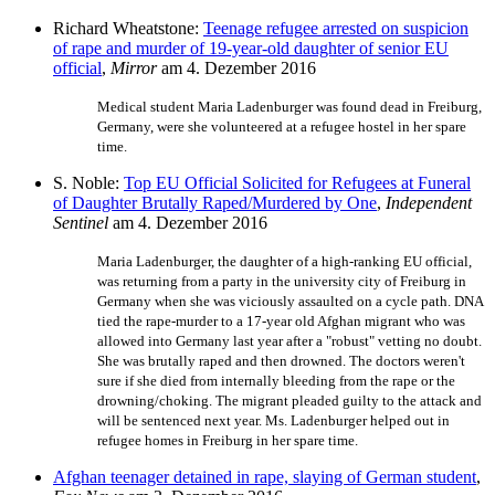
Richard Wheatstone:
Teenage refugee arrested on suspicion
of rape and murder of 19-year-old daughter of senior EU
official
,
Mirror
am 4. Dezember 2016
Medical student Maria Ladenburger was found dead in Freiburg,
Germany, were she volunteered at a refugee hostel in her spare
time.
S. Noble:
Top EU Official Solicited for Refugees at Funeral
of Daughter Brutally Raped/Murdered by One
,
Independent
Sentinel
am 4. Dezember 2016
Maria Ladenburger, the daughter of a high-ranking EU official,
was returning from a party in the university city of Freiburg in
Germany when she was viciously assaulted on a cycle path. DNA
tied the rape-murder to a 17-year old Afghan migrant who was
allowed into Germany last year after a "robust" vetting no doubt.
She was brutally raped and then drowned. The doctors weren't
sure if she died from internally bleeding from the rape or the
drowning/choking. The migrant pleaded guilty to the attack and
will be sentenced next year. Ms. Ladenburger helped out in
refugee homes in Freiburg in her spare time.
Afghan teenager detained in rape, slaying of German student
,