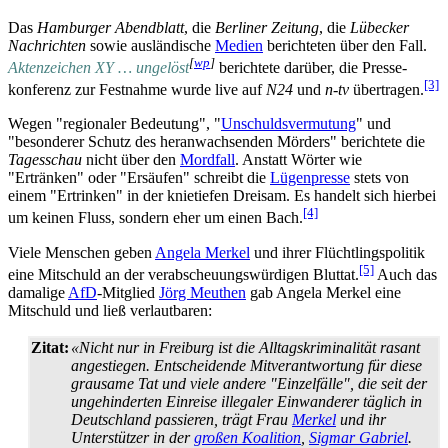
Das
Hamburger Abendblatt
, die
Berliner Zeitung
, die
Lübecker
Nachrichten
sowie ausländische
Medien
berichteten über den Fall.
[
wp
]
Aktenzeichen XY … ungelöst
berichtete darüber, die Presse­
[3]
konferenz zur Festnahme wurde live auf
N24
und
n-tv
übertragen.
Wegen "regionaler Bedeutung", "
Unschuldsvermutung
" und
"besonderer Schutz des heran­wachsenden Mörders" berichtete die
Tagesschau
nicht über den
Mordfall
. Anstatt Wörter wie
"Ertränken" oder "Ersäufen" schreibt die
Lügenpresse
stets von
einem "Ertrinken" in der knietiefen Dreisam. Es handelt sich hierbei
[4]
um keinen Fluss, sondern eher um einen Bach.
Viele Menschen geben
Angela Merkel
und ihrer Flüchtlingspolitik
[5]
eine Mitschuld an der verabscheuungs­würdigen Bluttat.
Auch das
damalige
AfD
-Mitglied
Jörg Meuthen
gab Angela Merkel eine
Mitschuld und ließ verlautbaren:
Zitat:
«Nicht nur in Freiburg ist die Alltags­kriminalität rasant
angestiegen. Entscheidende Mit­verantwortung für diese
grausame Tat und viele andere "Einzelfälle", die seit der
ungehinderten Einreise illegaler Einwanderer täglich in
Deutschland passieren, trägt Frau
Merkel
und ihr
Unterstützer in der
großen Koalition
,
Sigmar Gabriel
.