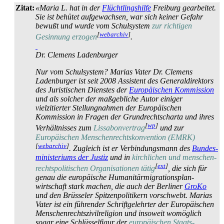
Zitat:
«Maria L. hat in der
Flüchtlingshilfe
Freiburg gearbeitet.
Sie ist behütet aufgewachsen, war sich keiner Gefahr
bewußt und wurde vom Schulsystem
zur richtigen
[
webarchiv
]
Gesinnung erzogen
.
Dr. Clemens Ladenburger
Nur vom Schulsystem? Marias Vater Dr. Clemens
Ladenburger ist seit 2008 Assistent des General­direktors
des Juristischen Dienstes der
Europäischen Kommission
und als solcher der maßgebliche Autor einiger
vielzitierter Stellung­nahmen der Europäischen
Kommission in Fragen der Grundrechts­charta und ihres
[
wp
]
Verhältnisses zum
Lissabon­vertrag
und zur
Europäischen Menschen­rechts­konvention (EMRK)
[
webarchiv
]
. Zugleich ist er Verbindungsmann des
Bundes­
ministeriums der Justiz
und in
kirchlichen und menschen­
[
ext
]
rechts­politischen Organisationen tätig
, die sich für
genau die europäische Humanitär­migrations­plan­
wirtschaft stark machen, die auch der Berliner
GroKo
und den Brüsseler Spitzen­politikern vorschwebt. Marias
Vater ist ein führender Schrift­gelehrter der Europäischen
Menschen­rechts­zivil­religion und insoweit womöglich
sogar eine Schlüsselfigur der
europäischen Staats­