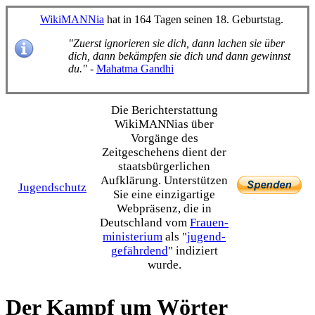
WikiMANNia
hat in 164 Tagen seinen 18. Geburtstag.
"Zuerst ignorieren sie dich, dann lachen sie über
dich, dann bekämpfen sie dich und dann gewinnst
du."
-
Mahatma Gandhi
Die Bericht­erstattung
WikiMANNias über
Vorgänge des
Zeitgeschehens dient der
staats­bürgerlichen
Aufklärung. Unterstützen
Jugendschutz
Sie eine einzig­artige
Webpräsenz, die in
Deutschland vom
Frauen­
ministerium
als "
jugend­
gefährdend
" indiziert
wurde.
Der Kampf um Wörter