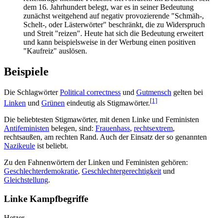
dem 16. Jahrhundert belegt, war es in seiner Bedeutung
zunächst weitgehend auf negativ provozierende "Schmäh-,
Schelt-, oder Läster­wörter" beschränkt, die zu Widerspruch
und Streit "reizen". Heute hat sich die Bedeutung erweitert
und kann beispielsweise in der Werbung einen positiven
"Kaufreiz" auslösen.
Beispiele
Die Schlagwörter
Political correctness
und
Gutmensch
gelten bei
[1]
Linken
und
Grünen
eindeutig als Stigmawörter.
Die beliebtesten Stigmawörter, mit denen Linke und Feministen
Anti­feministen
belegen, sind:
Frauenhass
,
rechtsextrem
,
rechtsaußen, am rechten Rand. Auch der Einsatz der so genannten
Nazikeule
ist beliebt.
Zu den Fahnenwörtern der Linken und Feministen gehören:
Geschlechterdemokratie
,
Geschlechtergerechtigkeit
und
Gleichstellung
.
Linke Kampfbegriffe
Hetzer