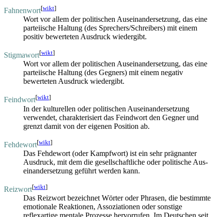
[
wikt
]
Fahnenwort
Wort vor allem der politischen Aus­einander­setzung, das eine
parteiische Haltung (des Sprechers/Schreibers) mit einem
positiv bewerteten Ausdruck wiedergibt.
[
wikt
]
Stigmawort
Wort vor allem der politischen Aus­einander­setzung, das eine
parteiische Haltung (des Gegners) mit einem negativ
bewerteten Ausdruck wiedergibt.
[
wikt
]
Feindwort
In der kulturellen oder politischen Aus­einander­setzung
verwendet, charakterisiert das Feindwort den Gegner und
grenzt damit von der eigenen Position ab.
[
wikt
]
Fehdewort
Das Fehdewort (oder Kampfwort) ist ein sehr prägnanter
Ausdruck, mit dem die gesellschaftliche oder politische Aus­
einander­setzung geführt werden kann.
[
wikt
]
Reizwort
Das Reizwort bezeichnet Wörter oder Phrasen, die bestimmte
emotionale Reaktionen, Assoziationen oder sonstige
reflexartige mentale Prozesse hervorrufen. Im Deutschen seit