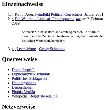
Einzelnachweise
↑
Katrin Auer:
Feindbild Political Correctness
, Januar 2001
↑
Die Wahrheit: Links als Fremdsprache
,
taz
am 2. Februar
2019
Anreißer: Sie ist Deutschlands erste Sprachschule für linke
Kampfbegriffe. Zu Besuch in einem Institut, das innovativ den
deutschen Wortschatz bereichert.
↑
Leere Worte
-
Georg Schramm
Querverweise
Doppelbegriffe
Euphemismus-Tretmühle
Politisches Schlagwort
Deutungshoheit
Diskurshoheit
Phobie-Verdikt
Wikipedia:
Begriffsbesetzung
Netzverweise