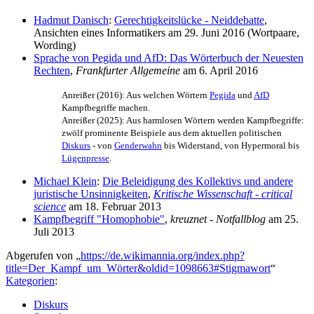
Hadmut Danisch
:
Gerechtigkeitslücke - Neiddebatte
,
Ansichten eines Informatikers am 29. Juni 2016 (Wortpaare,
Wording)
Sprache von Pegida und AfD: Das Wörterbuch der Neuesten
Rechten
,
Frankfurter Allgemeine
am 6. April 2016
Anreißer (2016): Aus welchen Wörtern
Pegida
und
AfD
Kampfbegriffe machen.
Anreißer (2025): Aus harmlosen Wörtern werden Kampfbegriffe:
zwölf prominente Beispiele aus dem aktuellen politischen
Diskurs
- von
Genderwahn
bis Widerstand, von Hypermoral bis
Lügenpresse
.
Michael Klein
:
Die Beleidigung des Kollektivs und andere
juristische Unsinnigkeiten
,
Kritische Wissenschaft - critical
science
am 18. Februar 2013
Kampfbegriff "Homophobie"
,
kreuznet - Notfallblog
am 25.
Juli 2013
Abgerufen von „
https://de.wikimannia.org/index.php?
title=Der_Kampf_um_Wörter&oldid=1098663#Stigmawort
“
Kategorien
:
Diskurs