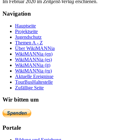
Im Februar 2020 im
Zeit­geist-Verlag
erschienen.
Navigation
Hauptseite
Projektseite
Jugendschutz
Themen A - Z
Über WikiMANNia
WikiMANNia (en)
WikiMANNia (es)
WikiMANNia (it)
WikiMANNia (ru)
Aktuelle Ereignisse
TourBusHaltestelle
Zufällige Seite
Wir bitten um
Portale
Bildung und Erziehung