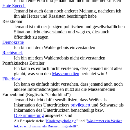
Ich bin eine Frau und jemand hat mich im Internet kritisiert
Hate Speech
Jemand ist auch dann noch anderer Meinung, nachdem ich
ihn als Hetzer und Rassisten beschimpft habe
Reaktionär
Jemand ist mit der jetzigen politischen und gesellschaftlichen
Situation nicht einverstanden und wagt es, dies auch
öffentlich zu sagen
Demokratie
Ich bin mit dem Wahlergebnis einverstanden
Rechtsruck
Ich bin mit dem Wahlergebnis nicht einverstanden
Postfaktisches Zeitalter
Ich kann es einfach nicht verstehen, dass jemand nicht alles
glaubt, was von den
Massenmedien
berichtet wird!
Filterblase
Ich kann es einfach nicht verstehen, dass jemand auch noch
andere Informations­quellen nutzt als die Massenmedien
Farbenblind (Englisch: "Colorblind")
Jemand ist nicht dafür sensibilisiert, dass Weiße als
Inkarnation des Unterdrückers
privilegiert
und Schwarze als
Inkarnation des Unterdrückten benachteiligt bzw.
Diskriminierung
ausgesetzt sind
Als Beispiele siehe "
Kinderpsychologie
" und "
Was immer ein Weißer
tut, er wird immer als Rassist hingestellt
".