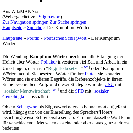
Aus WikiMANNia
(Weitergeleitet von
Stigmawort
)
Zur Navigation springen
Zur Suche springen
Hauptseite
»
Sprache
» Der Kampf um Wörter
Hauptseite
»
Politik
»
Politisches Schlagwort
» Der Kampf um
Wörter
Die Wendung
Kampf um Wörter
bezeichnet die Erlangung der
Hoheit über Wörter.
Politiker
investieren viel Zeit und Arbeit in ein
[
wp
]
Unterfangen, dass sich "
Begriffe besetzen
"
oder "Kampf um
Wörter" nennt. Sie besetzen Wörter für ihre
Partei
, sie bewerten
Wörter und sie etablieren Begriffe, die Referenz­objekte in ihrem
Sinne beschreiben. Aufgrund dieser Strategie wird die
CSU
mit
[
wp
]
"
sozialer Marktwirtschaft
"
und die
SPD
mit "
sozialer
Gerechtigkeit
" assoziiert.
Ob ein
Schlagwort
als Stigmawort oder als Fahnenwort aufgefasst
wird, hängt ganz von der Einstellung des Sprechers/Hörers
beziehungsweise Schreibers/Lesers ab: Ein- und dasselbe Wort kann
für verschiedenen Menschen das eine oder aber etwas ganz anderes
bedeuten.