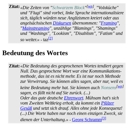
Zitat:
[
wp
]
«Die Zeiten von "
Schwarzem Block
"
, "Volxküche"
und "Flugi" sind vorbei, linke Sprache internationalisiere
sich, täglich würden neue Anglizismen kreiert oder aus
angelsächsischen
Diskursen
übernommen: "
Framing
",
"
Mainstreaming
", unzählige "Blamings", "Shamings"
und "Washings", "Lookism", "Disablism", "Fatism" und
[2]
so weiter.»
- taz
Bedeutung des Wortes
Zitat:
«Die Bedeutung des gesprochenen Wortes tendiert gegen
Null. Das gesprochene Wort war eine Kommunikations­
methode, das ist es nicht mehr. Es ist nur noch Methode
zur Verwirrung. Sie können alles sagen, aber nur, weil es
[
wp
]
keine Bedeutung mehr hat. Sie können auch
Nonsens
sagen, es fällt nicht auf Sie zurück. (...)
Oder das gute deutsche
Ehrenwort
. Mühsam hat's sich
vom Zweiten Weltkrieg erholt, da kommt ein
Pfälzer
Gesäß
und setzt sich drauf. Alles ohne jede Konsequenz!
(...) Die Worte haben nur noch einen einzigen Zweck, sie
[3]
dienen der Unterhaltung.»
-
Georg Schramm