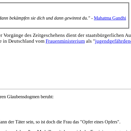
, dann bekämpfen sie dich und dann gewinnst du."
-
Mahatma Gandhi
Vorgänge des Zeitgeschehens dient der staats­bürgerlichen Aufk
e in Deutschland vom
Frauen­ministerium
als "
jugend­gefährden
gbaren Glaubens­dogmen beruht:
nn der Täter sein, so ist doch die Frau das "Opfer eines Opfers".