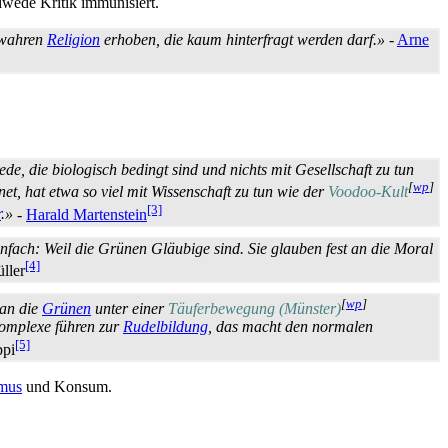
dwede Kritik immunisiert.
 wahren
Religion
erhoben, die kaum hinterfragt werden darf.»
-
Arne
e, die biologisch bedingt sind und nichts mit Gesellschaft zu tun
[
wp
]
gnet, hat etwa so viel mit Wissenschaft zu tun wie der
Voodoo-Kult
[3]
r
.»
-
Harald Martenstein
nfach: Weil die Grünen Gläubige sind. Sie glauben fest an die Moral
[4]
üller
[
wp
]
man die
Grünen
unter einer
Täufer­bewegung (Münster)
Komplexe führen zur
Rudel­bildung
, das macht den normalen
[5]
ppi
mus
und Konsum.