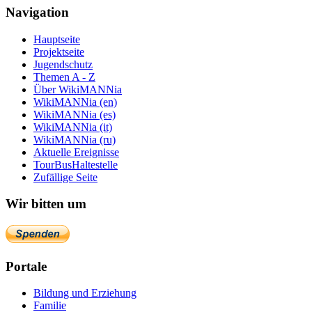
Navigation
Hauptseite
Projektseite
Jugendschutz
Themen A - Z
Über WikiMANNia
WikiMANNia (en)
WikiMANNia (es)
WikiMANNia (it)
WikiMANNia (ru)
Aktuelle Ereignisse
TourBusHaltestelle
Zufällige Seite
Wir bitten um
Portale
Bildung und Erziehung
Familie