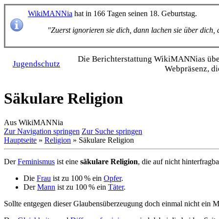
WikiMANNia
hat in 166 Tagen seinen 18. Geburtstag.
"Zuerst ignorieren sie dich, dann lachen sie über dich
Die Bericht­erstattung WikiMANNias über 
Jugendschutz
Webpräsenz, di
Säkulare Religion
Aus WikiMANNia
Zur Navigation springen
Zur Suche springen
Hauptseite
»
Religion
» Säkulare Religion
Der
Feminismus
ist eine
säkulare Religion
, die auf nicht hinter­fra
Die
Frau
ist zu 100 % ein
Opfer
.
Der
Mann
ist zu 100 % ein
Täter
.
Sollte entgegen dieser Glaubens­überzeugung doch einmal nicht ein Ma