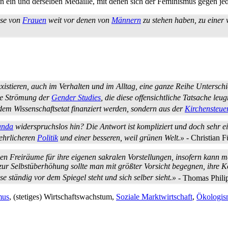
en ein und derselben Medaille, mit denen sich der Feminismus gegen je
sse von
Frauen
weit vor denen von
Männern
zu stehen haben, zu einer
tieren, auch im Verhalten und im Alltag, eine ganze Reihe Unterschied
ge Strömung der
Gender Studies
, die diese offensichtliche Tatsache leu
 dem Wissenschafts­etat finanziert werden, sondern aus der
Kirchensteue
anda
widerspruchslos hin? Die Antwort ist kompliziert und doch sehr ei
ehrlicheren
Politik
und einer besseren, weil grünen Welt.»
- Christian F
en Freiräume für ihre eigenen sakralen Vorstellungen, insofern kann 
ur Selbst­überhöhung sollte man mit größter Vorsicht begegnen, ihre 
e ständig vor dem Spiegel steht und sich selber sieht.»
- Thomas Phili
mus
, (stetiges) Wirtschafts­wachstum,
Soziale Marktwirtschaft
,
Ökologis