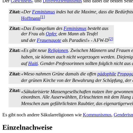
Der
Gleichheits-
und
Differenz­feminismus
sind dabei die beiden Seit
Zitat:
«Der
Feminismus
indes hat die Maxime, dass die Bedürfni
[1]
Hoffmann
Zitat:
«Das Evangelium des
Feminismus
besteht aus
der Frau als
Opfer
, dem Mann als Teufel
[2]
und der
Frauenquote
als Paradies!»
- AFW-D
Zitat:
«Es gibt neue
Religionen
. Zwischen Männern und Frauen exis
haben, sie können auch nicht wegerzogen werden. Diejeni
auf
Haiti
. Gender-Professorinnen sollten folglich nicht aus
Zitat:
«Wieso nahmen Grüne damals die offen
pädophile
Propag
der grünen Kirche von der Bewahrung der Schöpfung, der 
Zitat:
«Säkularisierte Massengesellschaften nutzen ihre gewonnen
einordnen. Alle Auserwählten, Erleuchteten mit dem Hang z
Menschen zum gefährlichsten Raubtier, das eigen­artigerweis
Es gibt noch andere Säkular­religionen wie
Kommunismus
,
Genderis
Einzelnachweise