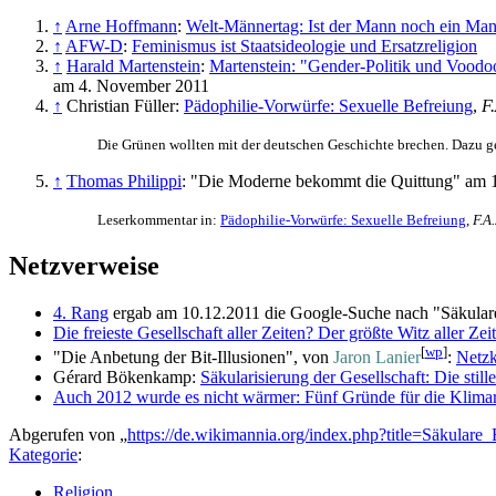
↑
Arne Hoffmann
:
Welt-Männertag: Ist der Mann noch ein Ma
↑
AFW-D
:
Feminismus ist Staatsideologie und Ersatzreligion
↑
Harald Martenstein
:
Martenstein: "Gender-Politik und Voodoo
am 4. November 2011
↑
Christian Füller:
Pädophilie-Vorwürfe: Sexuelle Befreiung
,
F.
Die Grünen wollten mit der deutschen Geschichte brechen. Dazu 
↑
Thomas Philippi
: "Die Moderne bekommt die Quittung" am 
Leserkommentar in:
Pädophilie-Vorwürfe: Sexuelle Befreiung
,
F.A.
Netzverweise
4. Rang
ergab am 10.12.2011 die Google-Suche nach "Säkulare 
Die freieste Gesellschaft aller Zeiten? Der größte Witz aller Zei
[
wp
]
"Die Anbetung der Bit-Illusionen", von
Jaron Lanier
:
Netzk
Gérard Bökenkamp:
Säkularisierung der Gesellschaft: Die still
Auch 2012 wurde es nicht wärmer: Fünf Gründe für die Klimar
Abgerufen von „
https://de.wikimannia.org/index.php?title=Säkular
Kategorie
:
Religion