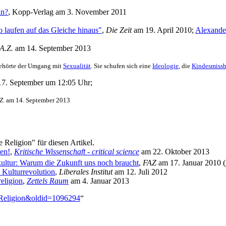
nn?
, Kopp-Verlag am 3. November 2011
 laufen auf das Gleiche hinaus"
,
Die Zeit
am 19. April 2010;
Alexande
A.Z.
am 14. September 2013
gehörte der Umgang mit
Sexualität
. Sie schufen sich eine
Ideologie
, die
Kindesmiss
17. September um 12:05 Uhr;
Z.
am 14. September 2013
Religion" für diesen Artikel.
ten!
,
Kritische Wissenschaft - critical science
am 22. Oktober 2013
ultur: Warum die Zukunft uns noch braucht
,
FAZ
am 17. Januar 2010 (
e Kulturrevolution
,
Liberales Institut
am 12. Juli 2012
eligion
,
Zettels Raum
am 4. Januar 2013
e_Religion&oldid=1096294
“