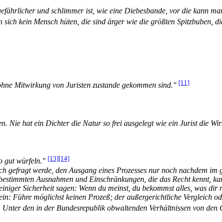
gefährlicher und schlimmer ist, wie eine Diebesbande, vor die kann ma
sich kein Mensch hüten, die sind ärger wie die größten Spitzbuben, die
[11]
 ohne Mitwirkung von Juristen zustande gekommen sind."
. Nie hat ein Dichter die Natur so frei ausgelegt wie ein Jurist die Wir
[13]
[14]
o gut würfeln."
ich gefragt werde, den Ausgang eines Prozesses nur noch nachdem im
unbestimmten Ausnahmen und Einschränkungen, die das Recht kennt, ka
iniger Sicherheit sagen: Wenn du meinst, du bekommst alles, was dir n
in: Führe möglichst keinen Prozeß; der außergerichtliche Vergleich ode
: Unter den in der Bundesrepublik obwaltenden Verhältnissen von den Ger