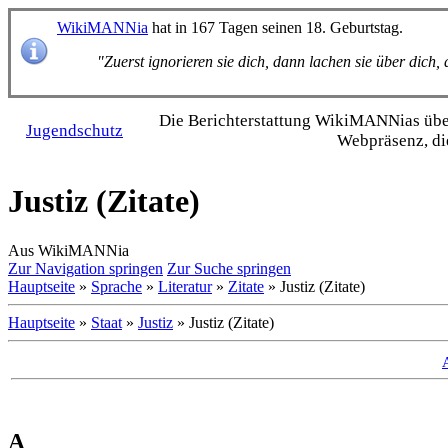
WikiMANNia
hat in 167 Tagen seinen 18. Geburtstag.
"Zuerst ignorieren sie dich, dann lachen sie über dich
Die Bericht­erstattung WikiMANNias über 
Jugendschutz
Webpräsenz, di
Justiz (Zitate)
Aus WikiMANNia
Zur Navigation springen
Zur Suche springen
Hauptseite
»
Sprache
»
Literatur
»
Zitate
» Justiz (Zitate)
Hauptseite
»
Staat
»
Justiz
» Justiz (Zitate)
A