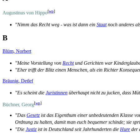
[
wp
]
Augustinus von Hippo
"Nimm das Recht weg - was ist dann ein
Staat
noch anderes al
B
Blüm, Norbert
"Meine Vorstellung von
Recht
und Gerichten war Kinderglaube
"Eher trifft der Blitz einen Menschen, als ein Richter Konseque
Bräunig, Detlef
"Es scheint die
Juristinnen
überhaupt nicht zu jucken, dass Mü
[
wp
]
Büchner, Georg
"Das
Gesetz
ist das Eigenthum einer unbedeutenden Klasse vo
Ordnung zu halten, damit man euch bequemer schinde; sie sprich
"Die
Justiz
ist in Deutschland seit Jahrhunderten die
Hure
der 