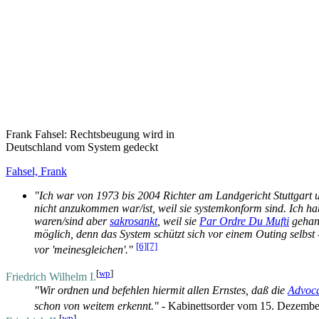
Frank Fahsel: Rechtsbeugung wird in
Deutschland vom System gedeckt
Fahsel, Frank
"Ich war von 1973 bis 2004 Richter am Landgericht Stuttgart 
nicht anzukommen war/ist, weil sie systemkonform sind. Ich ha
waren/sind aber
sakrosankt
, weil sie
Par Ordre Du Mufti
gehand
möglich, denn das System schützt sich vor einem Outing selbst
[6]
[7]
vor 'meinesgleichen'."
[
wp
]
Friedrich Wilhelm I.
"Wir ordnen und befehlen hiermit allen Ernstes, daß die
Advoca
schon von weitem erkennt."
- Kabinettsorder vom 15. Dezemb
[
wp
]