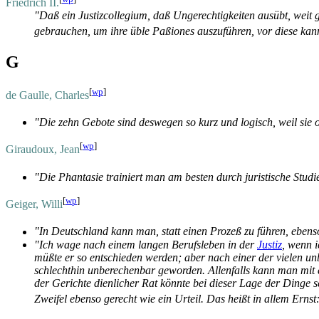
Friedrich II.
"Daß ein Justizcollegium, daß Ungerechtigkeiten ausübt, weit 
gebrauchen, um ihre üble Paßiones auszuführen, vor diese kann 
G
[
wp
]
de Gaulle, Charles
"Die zehn Gebote sind deswegen so kurz und logisch, weil sie
[
wp
]
Giraudoux, Jean
"Die Phantasie trainiert man am besten durch juristische Studien
[
wp
]
Geiger, Willi
"In Deutschland kann man, statt einen Prozeß zu führen, ebens
"Ich wage nach einem langen Berufsleben in der
Justiz
, wenn 
müßte er so entschieden werden; aber nach einer der vielen 
schlechthin unberechenbar geworden. Allenfalls kann man mit e
der Gerichte dienlicher Rat könnte bei dieser Lage der Dinge se
Zweifel ebenso gerecht wie ein Urteil. Das heißt in allem Ernst