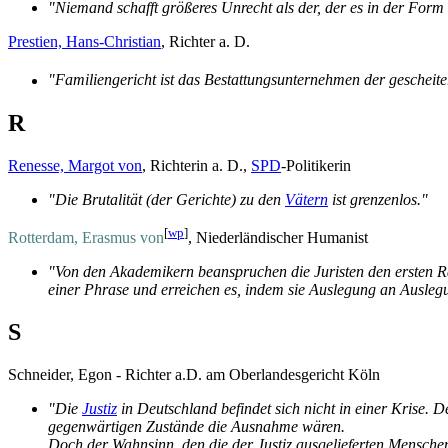
"Niemand schafft größeres Unrecht als der, der es in der Form
Prestien, Hans-Christian
, Richter a. D.
"Familiengericht ist das Bestattungs­unternehmen der gescheite
R
Renesse, Margot von
, Richterin a. D.,
SPD
-Politikerin
"Die Brutalität (der Gerichte) zu den
Vätern
ist grenzenlos."
[
wp
]
Rotterdam, Erasmus von
, Niederländischer Humanist
"Von den Akademikern beanspruchen die Juristen den ersten Ran
einer Phrase und erreichen es, indem sie Auslegung an Auslegu
S
Schneider, Egon - Richter a.D. am Oberlandesgericht Köln
"Die
Justiz
in Deutschland befindet sich nicht in einer Krise. 
gegenwärtigen Zustände die Ausnahme wären.
Doch der Wahnsinn, den die der Justiz ausgelieferten Menschen 