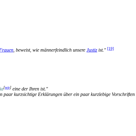
[19]
Frauen
, beweist, wie männerfeindlich unsere
Justiz
ist."
[
wp
]
ia
eine der Ihren ist."
n paar kurzsichtige Erklärungen über ein paar kurzlebige Vorschriften