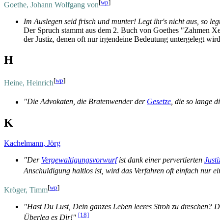
[
wp
]
Goethe, Johann Wolfgang von
Im Auslegen seid frisch und munter! Legt ihr's nicht aus, so leg
Der Spruch stammt aus dem 2. Buch von Goethes "Zahmen Xenie
der Justiz, denen oft nur irgendeine Bedeutung untergelegt wird,
H
[
wp
]
Heine, Heinrich
"Die Advokaten, die Bratenwender der
Gesetze
, die so lange 
K
Kachelmann, Jörg
"Der
Vergewaltigungsvorwurf
ist dank einer pervertierten
Justi
Anschuldigung haltlos ist, wird das Verfahren oft einfach nur e
[
wp
]
Kröger, Timm
"Hast Du Lust, Dein ganzes Leben leeres Stroh zu dreschen? Di
[18]
Überleg es Dir!"