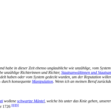
und habe in dieser Zeit ebenso unglaubliche wie unzählige, vom Syste
be unzählige Richterinnen und Richter,
Staatsanwältinnen und Staatsa
elt haben oder vom System gedeckt wurden, um der Reputation willen. [
 - durch konsequente
Manipulation
. Wenn ich an meinen Beruf zurückde
ti
wollene
schwartze Mäntel
, welche bis unter das Knie gehen, unser
[8]
[9]
er 1726