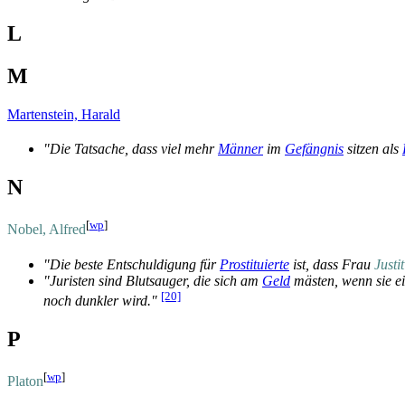
L
M
Martenstein, Harald
"Die Tatsache, dass viel mehr
Männer
im
Gefängnis
sitzen als
N
[
wp
]
Nobel, Alfred
"Die beste Entschuldigung für
Prostituierte
ist, dass Frau
Justit
"Juristen sind Blutsauger, die sich am
Geld
mästen, wenn sie ei
[20]
noch dunkler wird."
P
[
wp
]
Platon