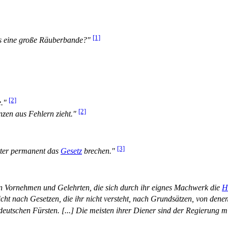
[1]
s eine große Räuberbande?"
[2]
."
[2]
nzen aus Fehlern zieht."
[3]
tter permanent das
Gesetz
brechen."
n Vornehmen und Gelehrten, die sich durch ihr eignes Machwerk die
H
t nach Gesetzen, die ihr nicht versteht, nach Grundsätzen, von denen ih
deutschen Fürsten. [...] Die meisten ihrer Diener sind der Regierung m