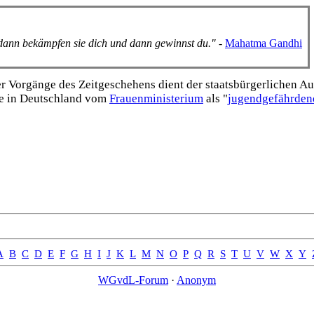
, dann bekämpfen sie dich und dann gewinnst du."
-
Mahatma Gandhi
Vorgänge des Zeitgeschehens dient der staats­bürgerlichen Aufk
e in Deutschland vom
Frauen­ministerium
als "
jugend­gefährden
A
B
C
D
E
F
G
H
I
J
K
L
M
N
O
P
Q
R
S
T
U
V
W
X
Y
WGvdL-Forum
·
Anonym