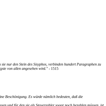
n sie nur den Stein des Sisyphos, verbinden hundert Paragraphen zu
igste von allen angesehen wird."
- 1515
e eine Beschönigung. Es würde nämlich bedeuten, daß die
ssen und für den sie als Steuerzahler sogar noch bezahlen müssen, ist