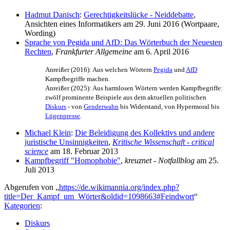
Hadmut Danisch
:
Gerechtigkeitslücke - Neiddebatte
,
Ansichten eines Informatikers am 29. Juni 2016 (Wortpaare,
Wording)
Sprache von Pegida und AfD: Das Wörterbuch der Neuesten
Rechten
,
Frankfurter Allgemeine
am 6. April 2016
Anreißer (2016): Aus welchen Wörtern
Pegida
und
AfD
Kampfbegriffe machen.
Anreißer (2025): Aus harmlosen Wörtern werden Kampfbegriffe:
zwölf prominente Beispiele aus dem aktuellen politischen
Diskurs
- von
Genderwahn
bis Widerstand, von Hypermoral bis
Lügenpresse
.
Michael Klein
:
Die Beleidigung des Kollektivs und andere
juristische Unsinnigkeiten
,
Kritische Wissenschaft - critical
science
am 18. Februar 2013
Kampfbegriff "Homophobie"
,
kreuznet - Notfallblog
am 25.
Juli 2013
Abgerufen von „
https://de.wikimannia.org/index.php?
title=Der_Kampf_um_Wörter&oldid=1098663#Feindwort
“
Kategorien
:
Diskurs