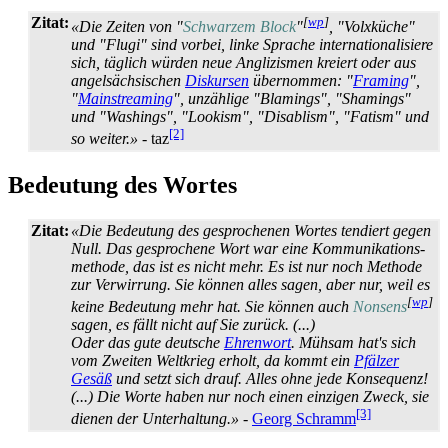
Zitat:
[
wp
]
«Die Zeiten von "
Schwarzem Block
"
, "Volxküche"
und "Flugi" sind vorbei, linke Sprache internationalisiere
sich, täglich würden neue Anglizismen kreiert oder aus
angelsächsischen
Diskursen
übernommen: "
Framing
",
"
Mainstreaming
", unzählige "Blamings", "Shamings"
und "Washings", "Lookism", "Disablism", "Fatism" und
[2]
so weiter.»
- taz
Bedeutung des Wortes
Zitat:
«Die Bedeutung des gesprochenen Wortes tendiert gegen
Null. Das gesprochene Wort war eine Kommunikations­
methode, das ist es nicht mehr. Es ist nur noch Methode
zur Verwirrung. Sie können alles sagen, aber nur, weil es
[
wp
]
keine Bedeutung mehr hat. Sie können auch
Nonsens
sagen, es fällt nicht auf Sie zurück. (...)
Oder das gute deutsche
Ehrenwort
. Mühsam hat's sich
vom Zweiten Weltkrieg erholt, da kommt ein
Pfälzer
Gesäß
und setzt sich drauf. Alles ohne jede Konsequenz!
(...) Die Worte haben nur noch einen einzigen Zweck, sie
[3]
dienen der Unterhaltung.»
-
Georg Schramm