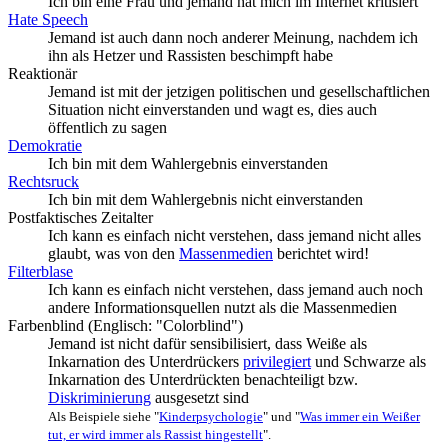
Ich bin eine Frau und jemand hat mich im Internet kritisiert
Hate Speech
Jemand ist auch dann noch anderer Meinung, nachdem ich
ihn als Hetzer und Rassisten beschimpft habe
Reaktionär
Jemand ist mit der jetzigen politischen und gesellschaftlichen
Situation nicht einverstanden und wagt es, dies auch
öffentlich zu sagen
Demokratie
Ich bin mit dem Wahlergebnis einverstanden
Rechtsruck
Ich bin mit dem Wahlergebnis nicht einverstanden
Postfaktisches Zeitalter
Ich kann es einfach nicht verstehen, dass jemand nicht alles
glaubt, was von den
Massenmedien
berichtet wird!
Filterblase
Ich kann es einfach nicht verstehen, dass jemand auch noch
andere Informations­quellen nutzt als die Massenmedien
Farbenblind (Englisch: "Colorblind")
Jemand ist nicht dafür sensibilisiert, dass Weiße als
Inkarnation des Unterdrückers
privilegiert
und Schwarze als
Inkarnation des Unterdrückten benachteiligt bzw.
Diskriminierung
ausgesetzt sind
Als Beispiele siehe "
Kinderpsychologie
" und "
Was immer ein Weißer
tut, er wird immer als Rassist hingestellt
".