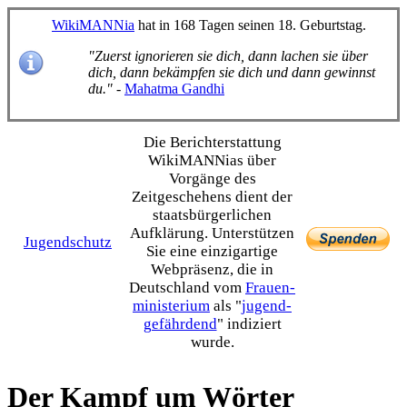
WikiMANNia
hat in 168 Tagen seinen 18. Geburtstag.
"Zuerst ignorieren sie dich, dann lachen sie über
dich, dann bekämpfen sie dich und dann gewinnst
du."
-
Mahatma Gandhi
Die Bericht­erstattung
WikiMANNias über
Vorgänge des
Zeitgeschehens dient der
staats­bürgerlichen
Aufklärung. Unterstützen
Jugendschutz
Sie eine einzig­artige
Webpräsenz, die in
Deutschland vom
Frauen­
ministerium
als "
jugend­
gefährdend
" indiziert
wurde.
Der Kampf um Wörter