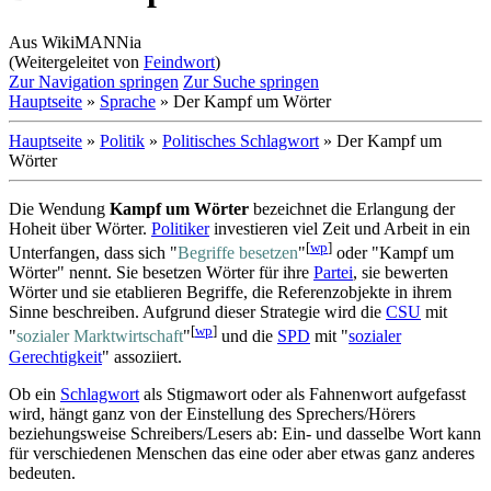
Aus WikiMANNia
(Weitergeleitet von
Feindwort
)
Zur Navigation springen
Zur Suche springen
Hauptseite
»
Sprache
» Der Kampf um Wörter
Hauptseite
»
Politik
»
Politisches Schlagwort
» Der Kampf um
Wörter
Die Wendung
Kampf um Wörter
bezeichnet die Erlangung der
Hoheit über Wörter.
Politiker
investieren viel Zeit und Arbeit in ein
[
wp
]
Unterfangen, dass sich "
Begriffe besetzen
"
oder "Kampf um
Wörter" nennt. Sie besetzen Wörter für ihre
Partei
, sie bewerten
Wörter und sie etablieren Begriffe, die Referenz­objekte in ihrem
Sinne beschreiben. Aufgrund dieser Strategie wird die
CSU
mit
[
wp
]
"
sozialer Marktwirtschaft
"
und die
SPD
mit "
sozialer
Gerechtigkeit
" assoziiert.
Ob ein
Schlagwort
als Stigmawort oder als Fahnenwort aufgefasst
wird, hängt ganz von der Einstellung des Sprechers/Hörers
beziehungsweise Schreibers/Lesers ab: Ein- und dasselbe Wort kann
für verschiedenen Menschen das eine oder aber etwas ganz anderes
bedeuten.