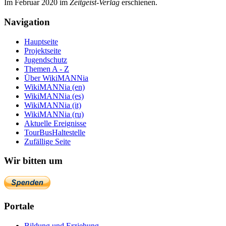
Im Februar 2020 im
Zeit­geist-Verlag
erschienen.
Navigation
Hauptseite
Projektseite
Jugendschutz
Themen A - Z
Über WikiMANNia
WikiMANNia (en)
WikiMANNia (es)
WikiMANNia (it)
WikiMANNia (ru)
Aktuelle Ereignisse
TourBusHaltestelle
Zufällige Seite
Wir bitten um
Portale
Bildung und Erziehung