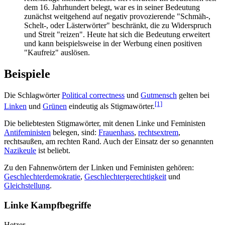
dem 16. Jahrhundert belegt, war es in seiner Bedeutung
zunächst weitgehend auf negativ provozierende "Schmäh-,
Schelt-, oder Läster­wörter" beschränkt, die zu Widerspruch
und Streit "reizen". Heute hat sich die Bedeutung erweitert
und kann beispielsweise in der Werbung einen positiven
"Kaufreiz" auslösen.
Beispiele
Die Schlagwörter
Political correctness
und
Gutmensch
gelten bei
[1]
Linken
und
Grünen
eindeutig als Stigmawörter.
Die beliebtesten Stigmawörter, mit denen Linke und Feministen
Anti­feministen
belegen, sind:
Frauenhass
,
rechtsextrem
,
rechtsaußen, am rechten Rand. Auch der Einsatz der so genannten
Nazikeule
ist beliebt.
Zu den Fahnenwörtern der Linken und Feministen gehören:
Geschlechterdemokratie
,
Geschlechtergerechtigkeit
und
Gleichstellung
.
Linke Kampfbegriffe
Hetzer