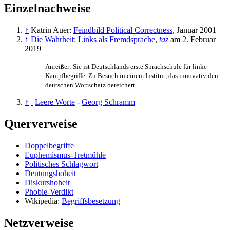
Einzelnachweise
↑
Katrin Auer:
Feindbild Political Correctness
, Januar 2001
↑
Die Wahrheit: Links als Fremdsprache
,
taz
am 2. Februar
2019
Anreißer: Sie ist Deutschlands erste Sprachschule für linke
Kampfbegriffe. Zu Besuch in einem Institut, das innovativ den
deutschen Wortschatz bereichert.
↑
Leere Worte
-
Georg Schramm
Querverweise
Doppelbegriffe
Euphemismus-Tretmühle
Politisches Schlagwort
Deutungshoheit
Diskurshoheit
Phobie-Verdikt
Wikipedia:
Begriffsbesetzung
Netzverweise