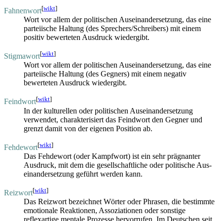
[
wikt
]
Fahnenwort
Wort vor allem der politischen Aus­einander­setzung, das eine
parteiische Haltung (des Sprechers/Schreibers) mit einem
positiv bewerteten Ausdruck wiedergibt.
[
wikt
]
Stigmawort
Wort vor allem der politischen Aus­einander­setzung, das eine
parteiische Haltung (des Gegners) mit einem negativ
bewerteten Ausdruck wiedergibt.
[
wikt
]
Feindwort
In der kulturellen oder politischen Aus­einander­setzung
verwendet, charakterisiert das Feindwort den Gegner und
grenzt damit von der eigenen Position ab.
[
wikt
]
Fehdewort
Das Fehdewort (oder Kampfwort) ist ein sehr prägnanter
Ausdruck, mit dem die gesellschaftliche oder politische Aus­
einander­setzung geführt werden kann.
[
wikt
]
Reizwort
Das Reizwort bezeichnet Wörter oder Phrasen, die bestimmte
emotionale Reaktionen, Assoziationen oder sonstige
reflexartige mentale Prozesse hervorrufen. Im Deutschen seit