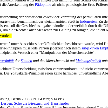
­rechts­konvention wird seit einiger Zeit nicht nur zum Schutz der Kinde
st die Anerkennung der
Pädophilie
als nicht-pathologische Eros-Präfere
Ausarbeitung der primär dem Zweck der Vertretung der partikularen In
zipien
mit, benannt nach der gleich­namigen Stadt in
Indonesien
. Zu de
ssen, soll die Geschlechts­angabe männlich oder weiblich durch die D
en, um die "Rechte" aller Menschen zur Geltung zu bringen, die "nicht
 wurden.
erten" unter Ausschluss der Öffentlichkeit beschlossen wurde, wird län
rta-Prinzipien muss jede Person jederzeit nach ihrem
subjektiven Emp
rinzipien als Versuch einer "Manipulation der Menschenrechte":
veränität
der
Staaten
und das Menschenrecht auf
Meinungsfreiheit
unte
oll­zieh­bare Unterscheidung zwischen verantwortbaren und nicht verantw
en. Die Yogya­karta-Prinzipien seien keine harmlose, unverbindliche A
assung, Berlin 2008. (PDF-Datei; 534 kB)
 Lesben, Schwule Bisexuell und Transgender
ples,
Catholic Family and Human Rights Institute
: International Organ