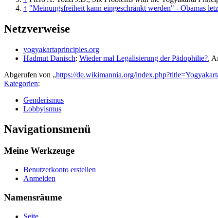
↑
"Meinungsfreiheit kann eingeschränkt werden" - Obamas letz
Netzverweise
yogyakartaprinciples.org
Hadmut Danisch
:
Wieder mal Legalisierung der Pädophilie?
, A
Abgerufen von „
https://de.wikimannia.org/index.php?title=Yogyaka
Kategorien
:
Genderismus
Lobbyismus
Navigationsmenü
Meine Werkzeuge
Benutzerkonto erstellen
Anmelden
Namensräume
Seite