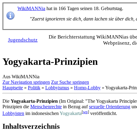
WikiMANNia
hat in 166 Tagen seinen 18. Geburtstag.
"Zuerst ignorieren sie dich, dann lachen sie über dich
Die Bericht­erstattung WikiMANNias über 
Jugendschutz
Webpräsenz, di
Yogyakarta-Prinzipien
Aus WikiMANNia
Zur Navigation springen
Zur Suche springen
Hauptseite
»
Politik
»
Lobbyismus
»
Homo-Lobby
» Yogyakarta-Prin
Die
Yogyakarta-Prinzipien
(Im Original: "The Yogyakarta Principles.
Prinzipien die
Menschenrechte
in Bezug auf
sexuelle Orientierung
un
[
wp
]
Lobbyisten
im indonesischen
Yogyakarta
veröffentlicht.
Inhaltsverzeichnis