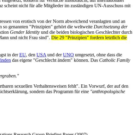
r eingesetzt, sondern für Versuche missbraucht, auf internationaler
nz scheint nicht für alle Mitglieder im zuständigen UN-Ausschuss mit
teressen von erotisch von der Norm abweichend veranlagten und an
n so genannten "Prinzipien" gehört die weltweite
Durch­setzung der
iktion
Gender Identity
und die beiden biologischen Geschlechter durch
 Mann und nicht Frau sind".
Die 29 "Prinzipien" fordern letztlich die
gst in der
EU
, den
USA
und der
UNO
umgesetzt, ohne dass die
finden
das eigene "Geschlecht ändern" können. Das
Catholic Family
rgraben."
ortbaren sexuellen Verhaltensweisen fehlt". Ein Vorwurf, der auf den
bsichtserklärung, sondern das Programm für eine
"anthro­pologische
izations Research Group Briefing Paper (2007)