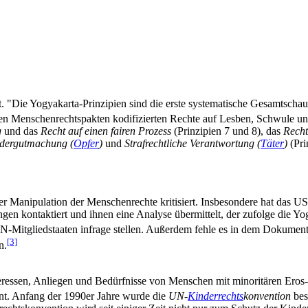
t. "Die Yogyakarta-Prinzipien sind die erste systematische Gesamtschau
n Menschen­rechts­pakten kodifizierten Rechte auf Lesben, Schwule u
g
und das
Recht auf einen fairen Prozess
(Prinzipien 7 und 8), das
Recht
der­gut­machung (
Opfer
)
und
Straf­rechtliche Verantwortung (
Täter
)
(Pri
er Manipulation der Menschenrechte kritisiert. Insbesondere hat das 
gen kontaktiert und ihnen eine Analyse übermittelt, der zufolge die Yo
-Mitglied­staaten infrage stellen. Außerdem fehle es in dem Dokument 
[3]
n.
teressen, Anliegen und Bedürfnisse von Menschen mit minoritären Ero
t. Anfang der 1990er Jahre wurde die
UN-
Kinder­rechts
­konvention
bes