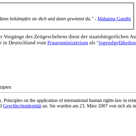
, dann bekämpfen sie dich und dann gewinnst du."
-
Mahatma Gandhi
Vorgänge des Zeitgeschehens dient der staats­bürgerlichen Aufk
e in Deutschland vom
Frauen­ministerium
als "
jugend­gefährden
zipien
 Principles on the application of international human rights law in rela
d
Geschlechtsidentität
an. Sie wurden am 23. März 2007 von sich als i