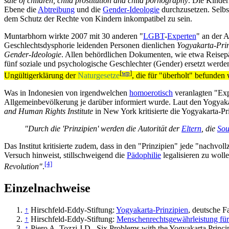
sale of children, child prostitution and child pornography
. Die Kinder
Ebene die
Abtreibung
und die
Gender-Ideologie
durchzu­setzen. Selb
dem Schutz der Rechte von Kindern inkompatibel zu sein.
Muntarbhorn wirkte 2007 mit 30 anderen "
LGBT
-
Experten
" an der 
Geschlechts­dysphorie leidenden Personen dienlichen
Yogyakarta-Prin
Gender-Ideologie
. Allen behördlichen Dokumenten, wie etwa Reise­pä
fünf soziale und psycho­logische Geschlechter (Gender) ersetzt werd
[
wp
]
Ungültigerklärung der
Naturgesetze
, die für "überholt" befunden
Was in Indonesien von irgendwelchen
homoerotisch
veranlagten "Exp
Allgemein­bevölkerung je darüber informiert wurde. Laut den Yogyaka
and Human Rights Institute
in New York kritisierte die Yogyakarta-P
"Durch die 'Prinzipien' werden die Autorität der
Eltern
, die
Sou
Das Institut kritisierte zudem, dass in den "Prinzipien" jede "nach­v
Versuch hinweist, still­schweigend die
Pädophilie
legalisieren zu woll
[4]
Revolution"
.
Einzelnachweise
↑
Hirschfeld-Eddy-Stiftung:
Yogyakarta-Prinzipien
, deutsche F
↑
Hirschfeld-Eddy-Stiftung:
Menschenrechtsgewährleistung für
↑
Piero A. Tozzi J.D., Six Problems with the Yogyakarta Princi