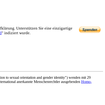
lärung. Unterstützen Sie eine einzig­artige
d
" indiziert wurde.
tion to sexual orientation and gender identity") wenden mit 29
nternational anerkannte Menschen­rechtler ausgebenden
Homo-