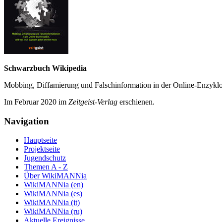
Schwarzbuch Wikipedia
Mobbing, Diffamierung und Falsch­information in der Online-Enzyklo­
Im Februar 2020 im
Zeit­geist-Verlag
erschienen.
Navigation
Hauptseite
Projektseite
Jugendschutz
Themen A - Z
Über WikiMANNia
WikiMANNia (en)
WikiMANNia (es)
WikiMANNia (it)
WikiMANNia (ru)
Aktuelle Ereignisse