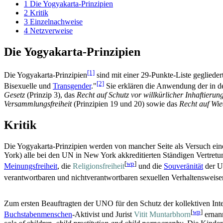
1
Die Yogyakarta-Prinzipien
2
Kritik
3
Einzelnachweise
4
Netzverweise
Die Yogyakarta-Prinzipien
[1]
Die Yogyakarta-Prinzipien
sind mit einer 29-Punkte-Liste geglieder
[2]
Bisexuelle und
Transgender
."
Sie erklären die Anwendung der in de
Gesetz
(Prinzip 3), das
Recht auf Schutz vor will­kürlicher Inhaftierun
Versammlungs­freiheit
(Prinzipien 19 und 20) sowie das
Recht auf Wie
Kritik
Die Yogyakarta-Prinzipien werden von mancher Seite als Versuch ein
York) alle bei den UN in New York akkreditierten Ständigen Vertretun
[
wp
]
Meinungsfreiheit
, die
Religionsfreiheit
und die
Souveränität
der UN
verantwortbaren und nicht­verantwortbaren sexuellen Verhaltens­weise
Zum ersten Beauftragten der UNO für den Schutz der kollektiven In
[
wp
]
Buchstabenmenschen
-Aktivist und Jurist
Vitit Muntarbhorn
ernann