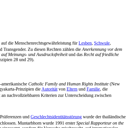
 auf die Menschen­rechts­gewähr­leistung für
Lesben
,
Schwule
,
nd Transgender. Zu diesen Rechten zählen die
An­erkennung vor dem
 auf Meinungs- und Ausdrucks­freiheit
und das
Recht auf friedliche
nzipien 28 und 29).
US-amerikanische
Catholic Family and Human Rights Institute
(New
gyakarta-Prinzipien die
Autorität
von
Eltern
und
Familie
, die
an nach­voll­zieh­baren Kriterien zur Unterscheidung zwischen
s-Präferenzen und
Geschlechtsidentitätsstörung
wurde der thailändische
chlossen. Muntarbhorn wurde 1991 erster
Special Rapporteur on the