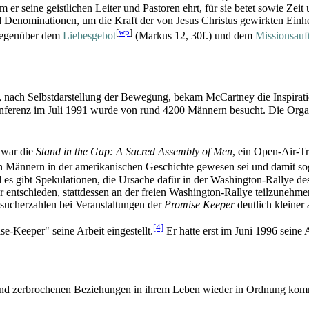
m er seine geistlichen Leiter und Pastoren ehrt, für sie betet sowie Zeit
Denominationen, um die Kraft der von Jesus Christus gewirkten Einh
[
wp
]
gegenüber dem
Liebesgebot
(Markus 12, 30f.) und dem
Missions­auf
 nach Selbst­darstellung der Bewegung, bekam McCartney die Inspirati
K-Konferenz im Juli 1991 wurde von rund 4200 Männern besucht. Die Or
 war die
Stand in the Gap: A Sacred Assembly of Men
, ein Open-Air-Tr
on Männern in der amerikanischen Geschichte gewesen sei und damit s
d es gibt Spekulationen, die Ursache dafür in der Washington-Rallye de
 entschieden, stattdessen an der freien Washington-Rallye teilzunehme
sucher­zahlen bei Veranstaltungen der
Promise Keeper
deutlich kleiner 
[4]
-Keeper" seine Arbeit eingestellt.
Er hatte erst im Juni 1996 seine
und zerbrochenen Beziehungen in ihrem Leben wieder in Ordnung komm