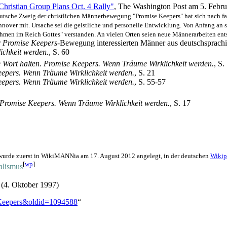
hristian Group Plans Oct. 4 Rally"
, The Washington Post am 5. Febr
utsche Zweig der christlichen Männerbewegung "Promise Keepers" hat sich nach fa
nnover mit. Ursache sei die geistliche und personelle Entwicklung. Von Anfang an sei
men im Reich Gottes" verstanden. An vielen Orten seien neue Männer­arbeiten ents
r
Promise Keepers
-Bewegung interessierten Männer aus deutsch­sprach
ichkeit werden.
, S. 60
 Wort halten. Promise Keepers. Wenn Träume Wirklichkeit werden.
, S.
eepers. Wenn Träume Wirklichkeit werden.
, S. 21
eepers. Wenn Träume Wirklichkeit werden.
, S. 55-57
 Promise Keepers. Wenn Träume Wirklichkeit werden.
, S. 17
 wurde zuerst in WikiMANNia am 17. August 2012 angelegt, in der deutschen
Wikip
[
wp
]
alismus
(4. Oktober 1997)
e_Keepers&oldid=1094588
“