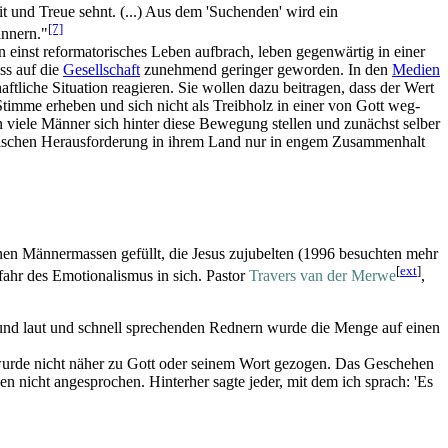
it und Treue sehnt. (...) Aus dem 'Suchenden' wird ein
[7]
nnern."
 einst reformatorisches Leben aufbrach, leben gegenwärtig in einer
uss auf die
Gesellschaft
zunehmend geringer geworden. In den
Medien
aftliche Situation reagieren. Sie wollen dazu beitragen, dass der Wert
timme erheben und sich nicht als Treibholz in einer von Gott weg­
viele Männer sich hinter diese Bewegung stellen und zunächst selber
ischen Heraus­forderung in ihrem Land nur in engem Zusammenhalt
en Männermassen gefüllt, die Jesus zujubelten (1996 besuchten mehr
[
ext
]
ahr des Emotionalismus in sich. Pastor
Travers van der Merwe
,
 und laut und schnell sprechenden Rednern wurde die Menge auf einen
wurde nicht näher zu Gott oder seinem Wort gezogen. Das Geschehen
 nicht angesprochen. Hinterher sagte jeder, mit dem ich sprach: 'Es