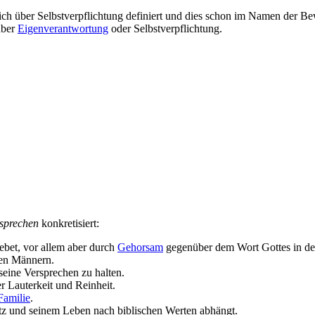
 sich über Selbst­verpflichtung definiert und dies schon im Namen der
über
Eigenverantwortung
oder Selbst­verpflichtung.
rsprechen
konkretisiert:
ebet, vor allem aber durch
Gehorsam
gegenüber dem Wort Gottes in der
ren Männern.
 seine Versprechen zu halten.
er Lauterkeit und Reinheit.
Familie
.
hutz und seinem Leben nach biblischen Werten abhängt.