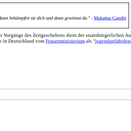
, dann bekämpfen sie dich und dann gewinnst du."
-
Mahatma Gandhi
Vorgänge des Zeitgeschehens dient der staats­bürgerlichen Aufk
e in Deutschland vom
Frauen­ministerium
als "
jugend­gefährden