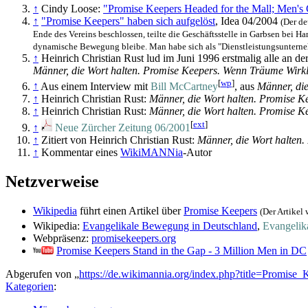
↑
Cindy Loose:
"Promise Keepers Headed for the Mall; Men's C
↑
"Promise Keepers" haben sich aufgelöst
, Idea 04/2004
(Der de
Ende des Vereins beschlossen, teilte die Geschäftsstelle in Garbsen bei Ha
dynamische Bewegung bleibe. Man habe sich als "Dienst­leistungs­unterneh
↑
Heinrich Christian Rust lud im Juni 1996 erstmalig alle an de
Männer, die Wort halten. Promise Keepers. Wenn Träume Wirkl
[
wp
]
↑
Aus einem Interview mit
Bill McCartney
, aus
Männer, die
↑
Heinrich Christian Rust:
Männer, die Wort halten. Promise K
↑
Heinrich Christian Rust:
Männer, die Wort halten. Promise K
[
ext
]
↑
Neue Zürcher Zeitung 06/2001
↑
Zitiert von Heinrich Christian Rust:
Männer, die Wort halten.
↑
Kommentar eines
WikiMANNia
-Autor
Netzverweise
Wikipedia
führt einen Artikel über
Promise Keepers
(Der Artikel
Wikipedia:
Evangelikale Bewegung in Deutschland
,
Evangelik
Webpräsenz:
promisekeepers.org
Promise Keepers Stand in the Gap - 3 Million Men in DC
Abgerufen von „
https://de.wikimannia.org/index.php?title=Promis
Kategorien
: