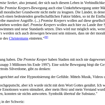
mise Seeker
, also jemand, der sich nach diesem Leben in Verbindlichke
 die
Promise Keepers
-Bewegung auch eine Umkehrbewegung unter Mä
all moralischer Grundwerte nicht mehr zu leugnen. Die Länder, in denen
 einen bedeutenden gesell­schaft­lichen Faktor bilden, so ist ihr Einfl
ibe massiver Angriffe. (...)
Promise Keepers
wollen auf diese gesellsch
chrieben werden darf.
Promise Keepers
wollen auch hier zu Lande ihre S
chwimmen und neue Standards setzen. Dies wird nur möglich sein, wenn 
rs
werden sich auch deswegen bewusst sein müssen, dass sie der moral
[8]
te des
Christentums
eintreten."
ung haben. Die
Promise Keeper
haben Stadien mit noch nie dagewesen
 knapp 3 Millionen bis Ende 1997). Eine solche Bewegung birgt die Gef
roits Silverdome, gibt zu denken:
gerichtet auf eine Hypnotisierung der Gefühle. Mittels Musik, Videos
h­geputscht, aber ich wurde nicht mit dem Wort Gottes genährt. Ich 
 Emotionen waren stimuliert, aber mein Herz und mein Verstand wurden
n, konnten sie nichts antworten. Symbolik übertraf die Substanz."
in der Schweiz: