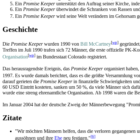
Ein
Promise Keeper
unterstützt den Auftrag seiner Kirche, inde
Ein
Promise Keeper
überwindet die Schranken von Rassen und 
Ein
Promise Keeper
wird seine Welt verändern im Gehorsam 
Geschichte
[
wp
]
Die
Promise Keeper
wurden 1990 von
Bill McCartney
gegründet,
Treffen im Juli 1990 trafen sich 72 Männer, die erste offizielle P
[
wp
]
Organisation
im Bundesstaat Colorado registriert.
Das herausragendste Ereignis, das
Promise Keeper
organisiert haben,
1997. Es wurde damals berichtet, dass es die größte Versammlung v
darauf gerieten die
Promise Keeper
in finanzielle Schwierigkeiten un
60 USD Eintritt kosteten, sanken um 50 %, da viele Männer sich dafür
wurde eine streng ehren­amtliche Organisation. Ab 1998 waren die Be
Im Januar 2004 hat der deutsche Zweig der Männerbewegung "Promise
Zitate
"Wir möchten Männern helfen, dass die verloren gegangenen 
[6]
aussöhnen und ihre
Ehe
neu festigen."