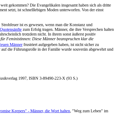
ht weit gekommen? Die Evangelikalen insgesamt haben sich als dritte
ent setzt, ist schnell­lebigen Moden unterworfen. Von der einst
in Strohfeuer ist es gewesen, wenn man die Konstanz und
Quotensänfte
zum Erfolg tragen. Männer, die ihre Versprechen halten
hrscheinlich trotzdem nicht. In ihrem sonst äußerst positiv
 für Feministinnen: Diese Männer beanspruchen klar die
euen Männer
frustriert aufgegeben haben, ist nicht sicher zu
 auf die Führungsrolle in der Familie wurde souverän abgewehrt und
Musikverlag 1997, ISBN 3-89490-223-X (93 S.)
romise Keepers" - Männer, die Wort halten
, "Weg zum Leben" im