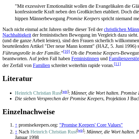
"Mit exzessiver Emotionalität wollen die Evangelikalen die Glä
konfessionelle Kraft neben den Großkirchen etabliert. Doch die
hippen Männerbewegung
Promise Keepers
spricht niemand me
Nach nicht einmal acht Jahren stellte dieser Teil der
christlichen Män
Nachhaltigkeit
der feministischen Bewegung im Vergleich dazu sieht. 
(und die ganze Arbeit leisten), sind den Frauen sicherlich willkomm
beurteilenden Artikel "Der neue Mann kommt" (HAZ, 5. Juni 1996) st
[10]
Führungsrolle in der Familie."
Ob die
Promise Keepers
-Bewegung
beantworten. Auf jeden Fall haben
Feministinnen
und
Familienzerstör
[11]
der Zerfall von
Familien
schreitet weiterhin rapide voran.
Literatur
[
wp
]
Heinrich Christian Rust
:
Männer, die Wort halten. Promise
Die sieben Versprechen der Promise Keepers
, Projektion J Bu
Einzelnachweise
↑
promisekeepers.org:
"Promise Keepers' Core Values"
[
wp
]
↑
Nach
Heinrich Christian Rust
:
Männer, die Wort halten. 
Januar 1998