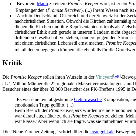
"Bevor ein
Mann
zu einem
Promise Keeper
wird, ist er ein
Pro
'Empfangender' (
Promise Receiver
). (...) Ihrem Wesen nach ist
"Auch in Deutschland, Österreich und der Schweiz ist der Zerf
nach­christlichen Situation. Obwohl die Kirchen zahlenmäßig noch
dienen die Kirchen und ihre Repräsentanten oftmals als Zielsche
christlicher Ethik auch gerade in unseren Ländern nicht abges
driftenden Gesellschaft verstehen, sondern gegen den Strom s
mit einem christlichen Lebensstil ernst machen.
Promise Keepe
mit all denen begegnen können, die ebenfalls für die Grundwer
Kritik
[
wp
]
Die
Promise Keeper
sollen ihren Wurzeln in der
Vineyard
-Beweg
als 1 Million Männer die 22 regionalen Massenveranstaltungen - und
Besucher eines der über 82.000 Besucher des PK-Treffens 1995 in Det
"Es war eine fein abgestimmte
Gehirnwäsche
-Komposition, aus
emotionalen Tripp geführt. (...)
Beim Besuch der
Promise Keepers
wurden meine Emotionen hoc
war darauf aus, näher zu den
Promise Keepers
zu ziehen. Meine
war klasse.' Aber wenn ich sie fragte, was sie mitnehmen würde
Die "Neue Zürcher Zeitung" schrieb über die
evangelikale
Bewegung 