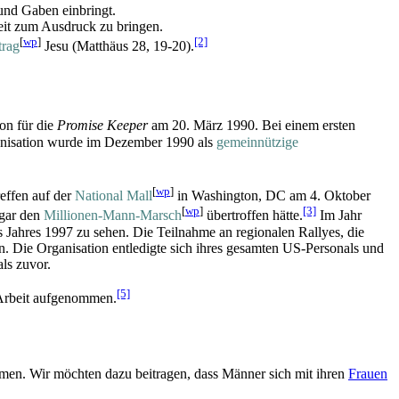
 und Gaben einbringt.
eit zum Ausdruck zu bringen.
[
wp
]
[2]
trag
Jesu (Matthäus 28, 19-20).
on für die
Promise Keeper
am 20. März 1990. Bei einem ersten
ganisation wurde im Dezember 1990 als
gemein­nützige
[
wp
]
effen auf der
National Mall
in Washington, DC am 4. Oktober
[
wp
]
[3]
ogar den
Millionen-Mann-Marsch
übertroffen hätte.
Im Jahr
s Jahres 1997 zu sehen. Die Teilnahme an regionalen Rallyes, die
n. Die Organisation entledigte sich ihres gesamten US-Personals und
als zuvor.
[5]
 Arbeit aufgenommen.
en. Wir möchten dazu beitragen, dass Männer sich mit ihren
Frauen