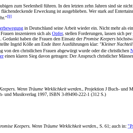
ubigen zum Seelenheil führen. In den letzten zehn Jahren sind sie nic
 flächen­deckende Erweckung ist ausgeblieben. Wer stark auf Entertainm
[9]
hr."
ner­bewegung
in Deutschland seine Arbeit wieder ein. Nicht mehr als e
Frauen inszenieren sich als
Opfer
, stellen Forderungen, lassen sich per
en. Gedankt haben die Frauen den Einsatz der
Promise Keepers
höchst­wa
ellte Ingrid Kölle am Ende ihrer Ausführungen klar:
"Kleiner Nachteil
 von den christlichen Frauen abgewürgt wurde oder die christlichen
N
er
einen klaren Sieg davon getragen: Der Anspruch christlicher Männer
 Keepers. Wenn Träume Wirklichkeit werden.
, Projektion J Buch- und 
ch- und Musikverlag 1997, ISBN 3-89490-222-1 (312 S.)
Promise Keepers. Wenn Träume Wirklichkeit werden.
, S. 61; auch in:
"P