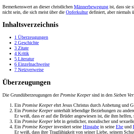
Bemerkenswert an dieser christlichen
Männerbewegung
ist, dass sie
nicht sein, die sich meist über die
Opferkultur
definiert, aber niemals 
Inhaltsverzeichnis
1
Überzeugungen
2
Geschichte
3
Zitate
4
Kritik
5
Literatur
6
Einzelnachweise
7
Netzverweise
Überzeugungen
Die Grundüberzeugungen der
Promise Keeper
sind in den
Sieben Ve
Ein
Promise Keeper
ehrt Jesus Christus durch Anbetung und G
Ein
Promise Keeper
unterhält lebendige Beziehungen zu ande
Er weiß, dass er auf die Brüder angewiesen ist, die ihm helfen,
Ein
Promise Keeper
lebt in geistlicher, moralischer und sexuell
Ein
Promise Keeper
investiert seine
Hingabe
in seine
Ehe
und
Er weiß, dass ihre Trag­fähigkeit von seiner Liebe, seinem Sc