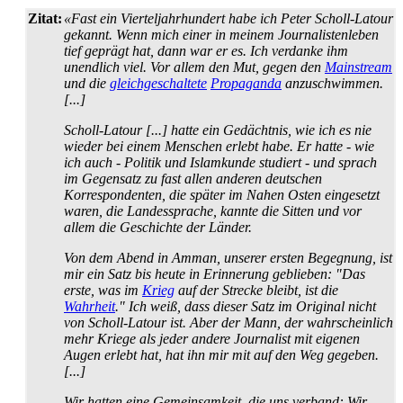
Zitat:
«Fast ein Vierteljahrhundert habe ich Peter Scholl-Latour
gekannt. Wenn mich einer in meinem Journalisten­leben
tief geprägt hat, dann war er es. Ich verdanke ihm
unendlich viel. Vor allem den Mut, gegen den
Mainstream
und die
gleich­geschaltete
Propaganda
anzuschwimmen.
[...]
Scholl-Latour [...] hatte ein Gedächtnis, wie ich es nie
wieder bei einem Menschen erlebt habe. Er hatte - wie
ich auch - Politik und Islamkunde studiert - und sprach
im Gegensatz zu fast allen anderen deutschen
Korrespondenten, die später im Nahen Osten eingesetzt
waren, die Landes­sprache, kannte die Sitten und vor
allem die Geschichte der Länder.
Von dem Abend in Amman, unserer ersten Begegnung, ist
mir ein Satz bis heute in Erinnerung geblieben: "Das
erste, was im
Krieg
auf der Strecke bleibt, ist die
Wahrheit
." Ich weiß, dass dieser Satz im Original nicht
von Scholl-Latour ist. Aber der Mann, der wahrscheinlich
mehr Kriege als jeder andere Journalist mit eigenen
Augen erlebt hat, hat ihn mir mit auf den Weg gegeben.
[...]
Wir hatten eine Gemeinsamkeit, die uns verband: Wir