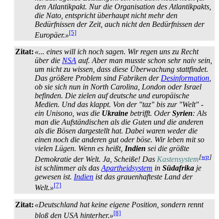
den Atlantikpakt. Nur die Organisation des Atlantikpakts,
die Nato, entspricht überhaupt nicht mehr den
Bedürfnissen der Zeit, auch nicht den Bedürfnissen der
[5]
Europäer.»
Zitat:
«... eines will ich noch sagen. Wir regen uns zu Recht
über die
NSA
auf. Aber man musste schon sehr naiv sein,
um nicht zu wissen, dass diese Überwachung stattfindet.
Das größere Problem sind Fabriken der
Desinformation
,
ob sie sich nun in North Carolina, London oder Israel
befinden. Die zielen auf deutsche und europäische
Medien. Und das klappt. Von der "taz" bis zur "Welt" -
ein Unisono, was die
Ukraine
betrifft. Oder
Syrien
: Als
man die Aufständischen als die Guten und die anderen
als die Bösen dargestellt hat. Dabei waren weder die
einen noch die anderen gut oder böse. Wir leben mit so
vielen Lügen. Wenn es heißt,
Indien
sei die größte
[
wp
]
Demokratie der Welt. Ja, Scheiße! Das
Kasten­system
ist schlimmer als das
Apartheid­system
in
Südafrika
je
gewesen ist.
Indien
ist das grauen­hafteste Land der
[7]
Welt.»
Zitat:
«Deutschland hat keine eigene Position, sondern rennt
[8]
bloß den USA hinterher.»