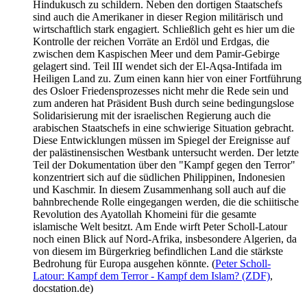
Hindukusch zu schildern. Neben den dortigen Staatschefs
sind auch die Amerikaner in dieser Region militärisch und
wirt­schaft­lich stark engagiert. Schließlich geht es hier um die
Kontrolle der reichen Vorräte an Erdöl und Erdgas, die
zwischen dem Kaspischen Meer und dem Pamir-Gebirge
gelagert sind. Teil III wendet sich der El-Aqsa-Intifada im
Heiligen Land zu. Zum einen kann hier von einer Fortführung
des Osloer Friedens­prozesses nicht mehr die Rede sein und
zum anderen hat Präsident Bush durch seine bedingungslose
Solidarisierung mit der israelischen Regierung auch die
arabischen Staatschefs in eine schwierige Situation gebracht.
Diese Entwicklungen müssen im Spiegel der Ereignisse auf
der palästinensischen Westbank untersucht werden. Der letzte
Teil der Dokumentation über den "Kampf gegen den Terror"
konzentriert sich auf die südlichen Philippinen, Indonesien
und Kaschmir. In diesem Zusammenhang soll auch auf die
bahnbrechende Rolle eingegangen werden, die die schiitische
Revolution des Ayatollah Khomeini für die gesamte
islamische Welt besitzt. Am Ende wirft Peter Scholl-Latour
noch einen Blick auf Nord-Afrika, insbesondere Algerien, da
von diesem im Bürgerkrieg befindlichen Land die stärkste
Bedrohung für Europa ausgehen könnte. (
Peter Scholl-
Latour: Kampf dem Terror - Kampf dem Islam? (ZDF)
,
docstation.de)