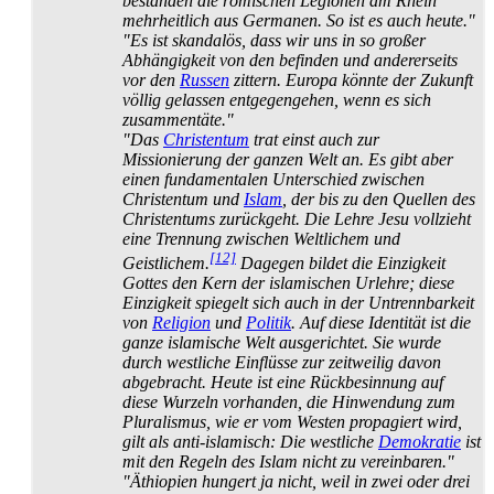
bestanden die römischen Legionen am Rhein
mehrheitlich aus Germanen. So ist es auch heute."
"Es ist skandalös, dass wir uns in so großer
Abhängigkeit von den befinden und andererseits
vor den
Russen
zittern. Europa könnte der Zukunft
völlig gelassen entgegengehen, wenn es sich
zusammentäte."
"Das
Christentum
trat einst auch zur
Missionierung der ganzen Welt an. Es gibt aber
einen fundamentalen Unterschied zwischen
Christentum und
Islam
, der bis zu den Quellen des
Christentums zurückgeht. Die Lehre Jesu vollzieht
eine Trennung zwischen Weltlichem und
[12]
Geistlichem.
Dagegen bildet die Einzigkeit
Gottes den Kern der islamischen Urlehre; diese
Einzigkeit spiegelt sich auch in der Untrennbarkeit
von
Religion
und
Politik
. Auf diese Identität ist die
ganze islamische Welt ausgerichtet. Sie wurde
durch westliche Einflüsse zur zeitweilig davon
abgebracht. Heute ist eine Rückbesinnung auf
diese Wurzeln vorhanden, die Hinwendung zum
Pluralismus, wie er vom Westen propagiert wird,
gilt als anti-islamisch: Die westliche
Demokratie
ist
mit den Regeln des Islam nicht zu vereinbaren."
"Äthiopien hungert ja nicht, weil in zwei oder drei