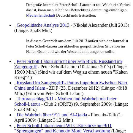
Der große Journalist Peter Scholl-Latour ist tot. Welch ein Verlust
das ist, kann man leicht bei Betrachtung der traurig-eintönigen
Medienlandschaft
Deutschlands feststellen.
Geopolitische Analyse 2013
- Nikolai Alexander (Juli 2013)
(Länge: 35:48 Min.)
In diesem Gespräch aus dem Juli 2013 äußert sich der Journalist
Peter Scholl-Latour zur aktuellen geopolitischen Situation im
Nahen Osten und wie der Westen damit umgehen sollte.
Peter Scholl-Latour spricht über sein Buch: Russland im
Zangengriff
- Peter Scholl-Latour (10. Januar 2013) (Länge:
15:00 Min.) (Sind wir auf dem Weg zu einem neuen "Kalten
Krieg"? )
Russland im Zangengriff - Putins Imperium zwischen Nato,
China und Islam
- ZDF (23. Dezember 2012) (Länge: 40:18
Min.) (Film von Peter Scholl-Latour)
Terroranschlag 9/11 - Mythen und Wahrheit mit Peter
Scholl-Latour
- Club 2 (ORF2) (9. September 2009) (Länge:
85:23 Min.)
Die Wahrheit über 9/11 und Al-Qaida
- Phoenix-Talk (1.
April 2009) (Länge: 3:12 Min.)
Peter Scholl-Latour nennt WTC-Einstürze am 9/11
"Sprengungen" und Kennedy Mord Verschwörung
(Länge: