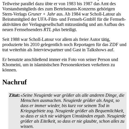
Teilweise parallel dazu übte er von 1983 bis 1987 das Amt des
Vorstands­mitglieds des zum Bertelsmann-Konzerns gehörigen
Stern-Verlags
Gruner + Jahr
aus. Ab 1984 war Scholl-Latour als
Beiratsmitglied der UFA-Film- und Fernseh-GmbH für die Fernseh­
aktivitäten der Verlagsgesellschaft mitzuständig und am Aufbau des
neuen Fernsehsenders
RTL plus
beteiligt.
Seit 1988 war Scholl-Latour vor allem als freier Autor tätig,
produzierte bis 2010 gelegentlich noch Reportagen für das ZDF und
trat weiterhin als Interview­partner und Gast in Talkshows auf.
Er benutzte anschließend immer ein Foto von seiner Person und
Khomeini, um in islamistischen Personenkreisen verkehren zu
können.
Nachruf
Zitat:
«Seine Neugierde war größer als alle anderen Dinge, die
Menschen ausmachen. Neugierde größer als Angst, so
dass er immer wieder, bis kurz vor seinem Tod in
Kriegsgebiete zog. Neugierde größer als Bequemlichkeit,
so dass er sich nie widrigen Umständen ergab. Neugierde
größer als Eitelkeit, so dass er nie glaubte, schon alles zu
wissen.