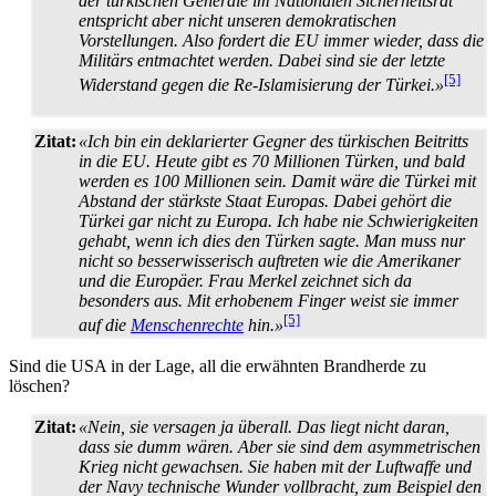
der türkischen Generäle im Nationalen Sicherheitsrat
entspricht aber nicht unseren demokratischen
Vorstellungen. Also fordert die EU immer wieder, dass die
Militärs entmachtet werden. Dabei sind sie der letzte
[5]
Widerstand gegen die Re-Islamisierung der Türkei.»
Zitat:
«Ich bin ein deklarierter Gegner des türkischen Beitritts
in die EU. Heute gibt es 70 Millionen Türken, und bald
werden es 100 Millionen sein. Damit wäre die Türkei mit
Abstand der stärkste Staat Europas. Dabei gehört die
Türkei gar nicht zu Europa. Ich habe nie Schwierigkeiten
gehabt, wenn ich dies den Türken sagte. Man muss nur
nicht so besser­wisserisch auftreten wie die Amerikaner
und die Europäer. Frau Merkel zeichnet sich da
besonders aus. Mit erhobenem Finger weist sie immer
[5]
auf die
Menschenrechte
hin.»
Sind die USA in der Lage, all die erwähnten Brandherde zu
löschen?
Zitat:
«Nein, sie versagen ja überall. Das liegt nicht daran,
dass sie dumm wären. Aber sie sind dem asymmetrischen
Krieg nicht gewachsen. Sie haben mit der Luftwaffe und
der Navy technische Wunder vollbracht, zum Beispiel den