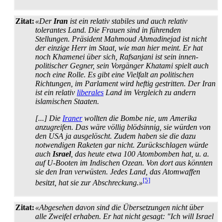
Zitat:
«Der
Iran
ist ein relativ stabiles und auch relativ
tolerantes Land. Die Frauen sind in führenden
Stellungen. Präsident Mahmoud Ahmadinejad ist nicht
der einzige Herr im Staat, wie man hier meint. Er hat
noch Khamenei über sich, Rafsanjani ist sein innen­
politischer Gegner, sein Vorgänger Khatami spielt auch
noch eine Rolle. Es gibt eine Vielfalt an politischen
Richtungen, im Parlament wird heftig gestritten. Der Iran
ist ein relativ
liberales
Land im Vergleich zu andern
islamischen Staaten.
[...] Die
Iraner
wollten die Bombe nie, um Amerika
anzugreifen. Das wäre völlig blödsinnig, sie würden von
den USA ja ausgelöscht. Zudem haben sie die dazu
notwendigen Raketen gar nicht. Zurückschlagen würde
auch
Israel
, das heute etwa 100 Atombomben hat, u. a.
auf U-Booten im Indischen Ozean. Von dort aus könnten
sie den Iran verwüsten. Jedes Land, das Atomwaffen
[5]
besitzt, hat sie zur Abschreckung.»
Zitat:
«Abgesehen davon sind die Übersetzungen nicht über
alle Zweifel erhaben. Er hat nicht gesagt: "Ich will Israel