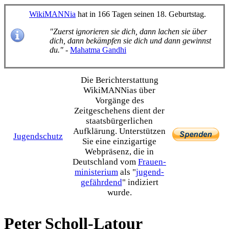
WikiMANNia
hat in 166 Tagen seinen 18. Geburtstag.
"Zuerst ignorieren sie dich, dann lachen sie über
dich, dann bekämpfen sie dich und dann gewinnst
du."
-
Mahatma Gandhi
Die Bericht­erstattung
WikiMANNias über
Vorgänge des
Zeitgeschehens dient der
staats­bürgerlichen
Aufklärung. Unterstützen
Jugendschutz
Sie eine einzig­artige
Webpräsenz, die in
Deutschland vom
Frauen­
ministerium
als "
jugend­
gefährdend
" indiziert
wurde.
Peter Scholl-Latour