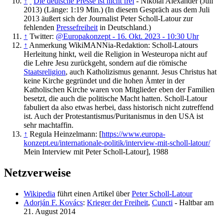
↑
Die deutsche Presse ist nicht frei
- Nikolai Alexander (Juli
2013) (Länge: 1:19 Min.) (In diesem Gespräch aus dem Juli
2013 äußert sich der Journalist Peter Scholl-Latour zur
fehlenden
Pressefreiheit
in Deutschland.)
↑
Twitter:
@Europakonzept - 16. Okt. 2023 - 10:30 Uhr
↑
Anmerkung WikiMANNia-Redaktion: Scholl-Latours
Herleitung hinkt, weil die Religion in Westeuropa nicht auf
die Lehre Jesu zurückgeht, sondern auf die römische
Staatsreligion
, auch Katholizismus genannt. Jesus Christus hat
keine Kirche gegründet und die hohen Ämter in der
Katholischen Kirche waren von Mitglieder eben der Familien
besetzt, die auch die politische Macht hatten. Scholl-Latour
fabuliert da also etwas herbei, dass historisch nicht zutreffend
ist. Auch der Protestantismus/Puritanismus in den USA ist
sehr machtaffin.
↑
Regula Heinzelmann: [
https://www.europa-
konzept.eu/internationale-politik/interview-mit-scholl-latour/
Mein Interview mit Peter Scholl-Latour], 1988
Netzverweise
Wikipedia
führt einen Artikel über
Peter Scholl-Latour
Adorján F. Kovács
:
Krieger der Freiheit
,
Cuncti
- Haltbar am
21. August 2014