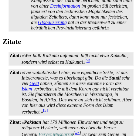
Ereignisse in der Ukraine berichten, dann kann man
von einer
Desinformation
im großen Stil berichten,
flankiert von den technischen Möglichkeiten des
digitalen Zeitalters, dann kann man nur feststellen,
die
Globalisierung
hat in der Medienwelt zu einer
betrüblichen Provinzialisierung geführt.»
Zitate
Zitat:
«Wer halb Kalkutta aufnimmt, hilft nicht etwa Kalkutta,
[4]
sondern wird selbst zu Kalkutta!»
Zitat:
«Die wahabitische Lehre, eine eigentliche Sekte, ist das
Intoleranteste, was es überhaupt gibt. Da die
Saudi
sehr
viel
Geld
haben, können sie diese extreme Form des
Islam
verbreiten, die mit dem Koran gar nicht vereinbar
ist. Sie finanzieren die Moscheen in Westeuropa, in
Bosnien, in Afrika. Das wäre an sich nicht schlimm. Aber
von hier aus wird diese extreme Form des Islam
[5]
verbreitet.»
Zitat:
«
Pakistan
hat 170 Millionen Einwohner und neigt zu
religiöser Hysterie, weit mehr als etwa die Perser.
[
wp
]
General
Pervez Musharraf
ist zwar kein Genie, im