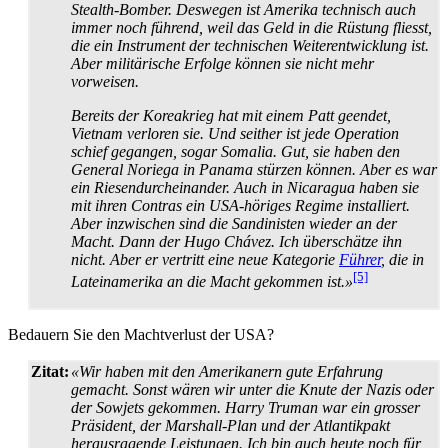
Stealth-Bomber. Deswegen ist Amerika technisch auch
immer noch führend, weil das Geld in die Rüstung fliesst,
die ein Instrument der technischen Weiter­entwicklung ist.
Aber militärische Erfolge können sie nicht mehr
vorweisen.
Bereits der Koreakrieg hat mit einem Patt geendet,
Vietnam verloren sie. Und seither ist jede Operation
schief gegangen, sogar Somalia. Gut, sie haben den
General Noriega in Panama stürzen können. Aber es war
ein Riesen­durch­einander. Auch in Nicaragua haben sie
mit ihren Contras ein USA-höriges Regime installiert.
Aber inzwischen sind die Sandinisten wieder an der
Macht. Dann der Hugo Chávez. Ich überschätze ihn
nicht. Aber er vertritt eine neue Kategorie
Führer
, die in
[5]
Lateinamerika an die Macht gekommen ist.»
Bedauern Sie den Machtverlust der USA?
Zitat:
«Wir haben mit den Amerikanern gute Erfahrung
gemacht. Sonst wären wir unter die Knute der Nazis oder
der Sowjets gekommen. Harry Truman war ein grosser
Präsident, der Marshall-Plan und der Atlantikpakt
herausragende Leistungen. Ich bin auch heute noch für