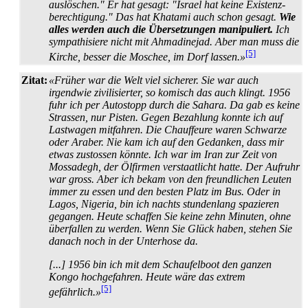
auslöschen." Er hat gesagt: "Israel hat keine Existenz­
berechtigung." Das hat Khatami auch schon gesagt.
Wie
alles werden auch die Über­setzungen manipuliert.
Ich
sympathisiere nicht mit Ahmadinejad. Aber man muss die
[5]
Kirche, besser die Moschee, im Dorf lassen.»
Zitat:
«Früher war die Welt viel sicherer. Sie war auch
irgendwie zivilisierter, so komisch das auch klingt. 1956
fuhr ich per Autostopp durch die Sahara. Da gab es keine
Strassen, nur Pisten. Gegen Bezahlung konnte ich auf
Lastwagen mitfahren. Die Chauffeure waren Schwarze
oder Araber. Nie kam ich auf den Gedanken, dass mir
etwas zustossen könnte. Ich war im Iran zur Zeit von
Mossadegh, der Ölfirmen verstaatlicht hatte. Der Aufruhr
war gross. Aber ich bekam von den freundlichen Leuten
immer zu essen und den besten Platz im Bus. Oder in
Lagos, Nigeria, bin ich nachts stundenlang spazieren
gegangen. Heute schaffen Sie keine zehn Minuten, ohne
überfallen zu werden. Wenn Sie Glück haben, stehen Sie
danach noch in der Unterhose da.
[...] 1956 bin ich mit dem Schaufelboot den ganzen
Kongo hochgefahren. Heute wäre das extrem
[5]
gefährlich.»