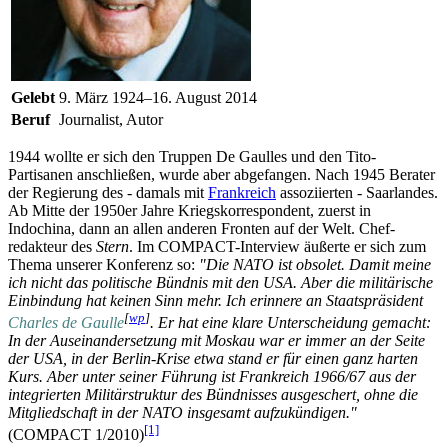
Gelebt
9. März 1924–16. August 2014
Beruf
Journalist, Autor
1944 wollte er sich den Truppen De Gaulles und den Tito-
Partisanen anschließen, wurde aber abgefangen. Nach 1945 Berater
der Regierung des - damals mit
Frankreich
assoziierten - Saarlandes.
Ab Mitte der 1950er Jahre Kriegs­korrespondent, zuerst in
Indochina, dann an allen anderen Fronten auf der Welt. Chef­
redakteur des
Stern
. Im COMPACT-Interview äußerte er sich zum
Thema unserer Konferenz so:
"Die NATO ist obsolet. Damit meine
ich nicht das politische Bündnis mit den USA. Aber die militärische
Einbindung hat keinen Sinn mehr. Ich erinnere an Staatspräsident
[
wp
]
Charles de Gaulle
. Er hat eine klare Unter­scheidung gemacht:
In der Aus­einander­setzung mit Moskau war er immer an der Seite
der USA, in der Berlin-Krise etwa stand er für einen ganz harten
Kurs. Aber unter seiner Führung ist Frankreich 1966/67 aus der
integrierten Militär­struktur des Bündnisses ausgeschert, ohne die
Mitgliedschaft in der NATO insgesamt aufzukündigen."
[1]
(COMPACT 1/2010)