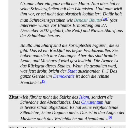
Grunde aber ein ganz redlicher Mann. Nun aber hat er
seine Schwierigkeiten mit den Islamisten. Und man wirft
ihm vor, er sei nicht demokratisch legitimiert. Dafür holt
[
wp
]
man Schreckens­gestalten wie
Benazir Bhutto
(das
Interview wurde vor Bhuttos Ermordung am 27.
Dezember 2007 geführt, die Red.) und Nawaz Sharif aus
der Schublade heraus.
Bhutto und Sharif sind die korruptesten Figuren, die es
gibt. Das ist ein Rückfall ins tiefste Feudal­zeitalter. Sie
haben natürlich ihre Anhänger. Aber das sind brutale
Leute, und Musharraf wird geschwächt. Die Armee ist
das Rückgrat dieses Staates. Wenn sie gespalten wird,
was jetzt droht, bricht der
Staat
auseinander. [...] Das
ganze Gerede um
Demokratie
ist doch die reinste
[5]
Heuchelei.»
Zitat:
«Ich fürchte nicht die Stärke des
Islam
, sondern die
Schwäche des Abendlandes. Das
Christentum
hat
teilweise schon abgedankt. Es hat keine verpflichtende
Sittenlehre, keine Dogmen mehr. Das ist in den Augen der
[6]
Muslime auch das Verächtliche am Abendland.»