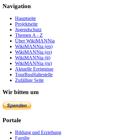
Navigation
Hauptseite
Projektseite
Jugendschutz
Themen A - Z
Über WikiMANNia
WikiMANNia (en)
WikiMANNia (es)
WikiMANNia (it)
WikiMANNia (ru)
Aktuelle Ereignisse
TourBusHaltestelle
Zufällige Seite
Wir bitten um
Portale
Bildung und Erziehung
Familie