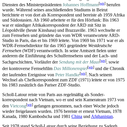
[
wp
]
Diensten des Minister­präsidenten
Johannes Hoffmann
berufen
wurde. Während seines anschließenden Studiums in Beirut
berichtete er von dort als Korrespondent und bereiste ab 1959 Afrika
und Südostasien. Ab 1960 arbeitete er für den Hörfunk: Bis 1963
war er ständiger Afrika­korrespondent der ARD mit Sitz in
Léopoldville (heute Kinshasa) und Brazzaville. 1963 wechselte er
zum Fernsehen und gründete das vom WDR verantwortete ARD-
Studio in Paris, das er bis 1969 leitete. Von 1969 bis 1971 war er als
WDR-Fernsehdirektor für das 1965 gegründete
Westdeutsche
Fernsehen
(WDF) verantwortlich. In seine Amtszeit fielen unter
anderem die Einführung des Schulfernsehens und der Lach- und
[
wp
]
Sach­geschichten, Vorläufer der
Sendung mit der Maus
, sowie
[
wp
]
der kontroverse Fernsehfilm
Das Millionenspiel
und die Chronik
[
wp
]
der laufenden Ereignisse von
Peter Handke
. Nach seinem
Wechsel als Chef­korrespondent zum ZDF (1971) leitete er von 1975
bis 1983 zusätzlich das Pariser ZDF-Studio.
Scholl-Latour reiste von Paris aus regelmäßig als Sonder­
korrespondent nach Vietnam, wo er und sein Kamerateam 1973 von
[
wp
]
den
Vietcong
gefangen genommen, nach einer Woche jedoch
wieder freigelassen wurden. 1976 bereiste er erneut Vietnam, 1978
Kanada, 1980 Kambodscha und 1981
China
und
Afghanistan
.
Seit 1978 stand Scholl-Latour durch seine Beziehung zu Sadegh