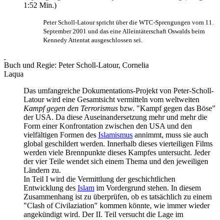
1:52 Min.)
Peter Scholl-Latour spricht über die WTC-Sprengungen vom 11.
September 2001 und das eine Alleintäterschaft Oswalds beim
Kennedy Attentat ausgeschlossen sei.
Buch und Regie: Peter Scholl-Latour, Cornelia
Laqua
Das umfangreiche Dokumentations-Projekt von Peter-Scholl-
Latour wird eine Gesamtsicht vermitteln vom weltweiten
Kampf gegen den Terrorismus
bzw. "Kampf gegen das Böse"
der USA. Da diese Aus­einander­setzung mehr und mehr die
Form einer Konfrontation zwischen den USA und den
vielfältigen Formen des
Islamismus
annimmt, muss sie auch
global geschildert werden. Innerhalb dieses vierteiligen Films
werden viele Brennpunkte dieses Kampfes untersucht. Jeder
der vier Teile wendet sich einem Thema und den jeweiligen
Ländern zu.
In Teil I wird die Vermittlung der geschichtlichen
Entwicklung des
Islam
im Vordergrund stehen. In diesem
Zusammenhang ist zu überprüfen, ob es tatsächlich zu einem
"Clash of Civilaziation" kommen könnte, wie immer wieder
angekündigt wird. Der II. Teil versucht die Lage im