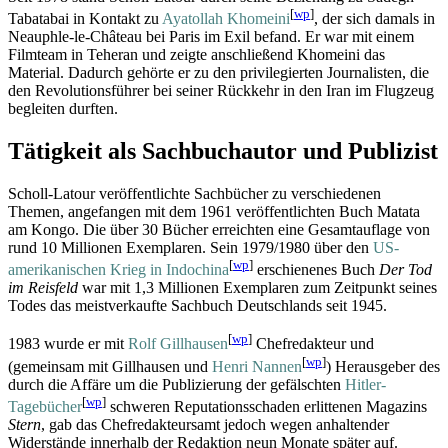
[
wp
]
Tabatabai in Kontakt zu
Ayatollah Khomeini
, der sich damals in
Neauphle-le-Château bei Paris im Exil befand. Er war mit einem
Filmteam in Teheran und zeigte anschließend Khomeini das
Material. Dadurch gehörte er zu den privilegierten Journalisten, die
den Revolutions­führer bei seiner Rückkehr in den Iran im Flugzeug
begleiten durften.
Tätigkeit als Sachbuchautor und Publizist
Scholl-Latour veröffentlichte Sachbücher zu verschiedenen
Themen, angefangen mit dem 1961 veröffentlichten Buch Matata
am Kongo. Die über 30 Bücher erreichten eine Gesamtauflage von
rund 10 Millionen Exemplaren. Sein 1979/1980 über den
US-
[
wp
]
amerikanischen Krieg in Indochina
erschienenes Buch
Der Tod
im Reisfeld
war mit 1,3 Millionen Exemplaren zum Zeitpunkt seines
Todes das meistverkaufte Sachbuch Deutschlands seit 1945.
[
wp
]
1983 wurde er mit
Rolf Gillhausen
Chefredakteur und
[
wp
]
(gemeinsam mit Gillhausen und
Henri Nannen
) Herausgeber des
durch die Affäre um die Publizierung der gefälschten
Hitler-
[
wp
]
Tagebücher
schweren Reputations­schaden erlittenen Magazins
Stern
, gab das Chef­redakteurs­amt jedoch wegen anhaltender
Widerstände innerhalb der Redaktion neun Monate später auf.