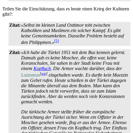
Teilen Sie die Einschätzung, dass es heute einen Krieg der Kulturen
gibt?:
Zitat:
«Selbst im kleinen Land Osttimor tobt zwischen
Katholiken und Muslimen ein solcher Kampf. Es gibt
keine Gemein­sam­keiten. Dasselbe Problem besteht auf
[5]
den Philippinen.»
Zitat:
«Ich habe die Türkei 1951 mit dem Bus kennen gelernt.
Damals gab es keine Moschee, die offen war, keine
Koran­schulen, Sie sahen in der Stadt keine Frau mit
einem
Kopftuch
. Die Armee wachte darüber, dass der
[
wp
]
Laizismus
eingehalten wurde. Es durfte kein Muezzin
zum Gebet rufen. Heute schießen in der Türkei dagegen
die Minarette überall aus dem Boden. Man kann den
Türken jedoch nicht vorwerfen, dass sie zum Islam
zurückfinden. Aber da werden noch viele Konzessionen
gemacht werden.
Die türkische Armee stellte früher die europäische
Ausrichtung der Türkei sicher. Wenn ein Offizier in der
Moschee gesehen wurde, flog er aus der Armee. Ebenso
ein Offizier, dessen Frau ein Kopftuch trug. Der Einfluss