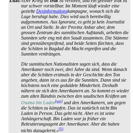
Zitat:
«Der Krieg im
Irak
ist verloren, und ein geeinter Irak ist
nur schwer vorstellbar. Im Moment läuft wieder eine
gezielte
Desinformations
­kampagne, wonach sich die
Lage beruhigt habe. Dies wird auch bereit­willig
aufgenommen. Aus Ignoranz, es geht ja kein Journalist
an Ort und Stelle. In der Provinz Anbar aber, dem
grossen Zentrum des sunnitischen Aufstands, arbeiten die
Sunniten sehr eng mit den Saudi zusammen. Die Stämme
sind grenz­über­greifend, und beide Seiten fürchten, dass
die Schiiten in Bagdad die Macht ergreifen und die
Sunniten verdrängen.
Die sunnitischen Nationalisten sagen sich, dass die
Amerikaner noch zwei, drei Jahre da sind. Wenn danach
aber die Schiiten erstmals in der Geschichte den Ton
angeben, dann ist es aus für die Sunniten. Dann sind sie
höchstens noch eine geduldete Minderheit. Deshalb
nähern sie sich den Amerikanern an. So kommt es wieder
zum alten Bündnis zwischen den saudischen Kräften um
[
wp
]
Osama bin Laden
und den Amerikanern, um gegen
die Schiiten zu kämpfen. Das ist natürlich nicht Bin
Laden in Person. Das geht nicht. Aber es ist seine
Anhänger­schaft. Bin Laden war ja früher ein
Rekrutierungs­agent der Amerikaner. Aber die haben
[5]
nichts dazugelernt.»