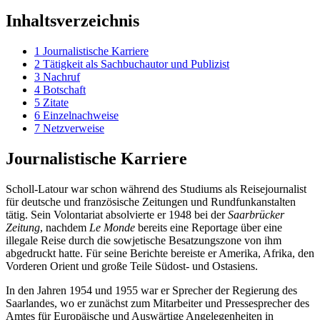
Inhaltsverzeichnis
1
Journalistische Karriere
2
Tätigkeit als Sachbuchautor und Publizist
3
Nachruf
4
Botschaft
5
Zitate
6
Einzelnachweise
7
Netzverweise
Journalistische Karriere
Scholl-Latour war schon während des Studiums als Reisejournalist
für deutsche und französische Zeitungen und Rundfunkanstalten
tätig. Sein Volontariat absolvierte er 1948 bei der
Saarbrücker
Zeitung
, nachdem
Le Monde
bereits eine Reportage über eine
illegale Reise durch die sowjetische Besatzungszone von ihm
abgedruckt hatte. Für seine Berichte bereiste er Amerika, Afrika, den
Vorderen Orient und große Teile Südost- und Ostasiens.
In den Jahren 1954 und 1955 war er Sprecher der Regierung des
Saarlandes, wo er zunächst zum Mitarbeiter und Pressesprecher des
Amtes für Europäische und Auswärtige Angelegenheiten in