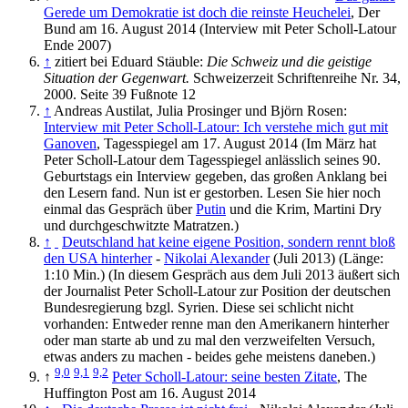
Gerede um Demokratie ist doch die reinste Heuchelei
, Der
Bund am 16. August 2014 (Interview mit Peter Scholl-Latour
Ende 2007)
↑
zitiert bei Eduard Stäuble:
Die Schweiz und die geistige
Situation der Gegenwart.
Schweizerzeit Schriftenreihe Nr. 34,
2000. Seite 39 Fußnote 12
↑
Andreas Austilat, Julia Prosinger und Björn Rosen:
Interview mit Peter Scholl-Latour: Ich verstehe mich gut mit
Ganoven
, Tagesspiegel am 17. August 2014 (Im März hat
Peter Scholl-Latour dem Tagesspiegel anlässlich seines 90.
Geburtstags ein Interview gegeben, das großen Anklang bei
den Lesern fand. Nun ist er gestorben. Lesen Sie hier noch
einmal das Gespräch über
Putin
und die Krim, Martini Dry
und durchgeschwitzte Matratzen.)
↑
Deutschland hat keine eigene Position, sondern rennt bloß
den USA hinterher
-
Nikolai Alexander
(Juli 2013) (Länge:
1:10 Min.) (In diesem Gespräch aus dem Juli 2013 äußert sich
der Journalist Peter Scholl-Latour zur Position der deutschen
Bundesregierung bzgl. Syrien. Diese sei schlicht nicht
vorhanden: Entweder renne man den Amerikanern hinterher
oder man starte ab und zu mal den verzweifelten Versuch,
etwas anders zu machen - beides gehe meistens daneben.)
9,0
9,1
9,2
↑
Peter Scholl-Latour: seine besten Zitate
, The
Huffington Post am 16. August 2014