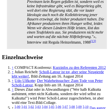
Provinzen kein Regen gefallen ist, sondern weil es
keine Infrastruktur gibt, weil es Bürgerkrieg gibt,
weil dort eine Regierung sitzt, die vor lauter
Ideologie auch noch die Kollektivierung jener
Bauern erzwingt, die bisher produziert haben. Die
Afrikaner produzieren ihren Hunger selbst, leider.
Wenn wir diesen Ländern Hilfe leisten, löst das
einen Teufelskreis aus. Sie produzieren nicht mehr
und warten auf die nächste Hilfelieferung."»
,
[13]
Interview mit Regula Heinzelmann, 1988
Einzelnachweise
↑
COMPACT-Konferenz:
Kurzinfos zu den Referenten 2012
↑
Julian Reichelt:
Scholl-Latour ist tot, aber seine Neugierde
lebt weiter!
, Bild-Zeitung am 16. August 2014
↑
Udo Ulfkotte
:
Der Wahrheitssucher: Zum Tode von Peter
Scholl-Latour
, Kopp Info am 18. August 2014
↑
Dieses Zitat oder in Abwandlungen ("Wer halb Kalkutta
aufnimmt, rettet nicht Kalkutta, sondern der wird selbst zu
Kalkutta!") wird Peter Scholl-Latour zugeschrieben, ist aber
wohl eine Text-Bild-Collage.
5,00
5,01
5,02
5,03
5,04
5,05
5,06
5,07
5,08
5,09
5,10
↑
Das ganze