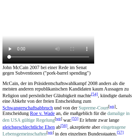
John McCain 2007 bei einer Rede im Senat
gegen Subventionen ("pork-barrel spending")
McCain, der im Präsidentschaftswahlkampf 2008 anders als die
meisten anderen republikanischen Kandidaten kaum Aussagen zu
[54]
Religion und persönlicher Gläubigkeit machte
, kündigte damals
eine Abkehr von der freien Entscheidung zum
[
wp
]
Schwangerschaftsabbruch
und von der
Supreme-Court
-
Entscheidung
Roe v. Wade
an, die maßgeblich für die
damalige in
[
wp
]
[55]
den USA gültige Regelung
war.
Er lehnte zwar lange
[56]
gleichgeschlechtliche Ehen
ab
, akzeptierte aber
eingetragene
[
wp
]
[57]
Lebens­gemeinschaften
in den einzelnen Bundesstaaten.