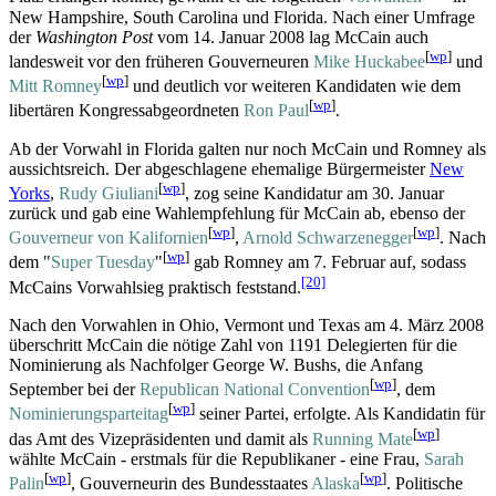
New Hampshire, South Carolina und Florida. Nach einer Umfrage
der
Washington Post
vom 14. Januar 2008 lag McCain auch
[
wp
]
landesweit vor den früheren Gouverneuren
Mike Huckabee
und
[
wp
]
Mitt Romney
und deutlich vor weiteren Kandidaten wie dem
[
wp
]
libertären Kongress­abgeordneten
Ron Paul
.
Ab der Vorwahl in Florida galten nur noch McCain und Romney als
aussichtsreich. Der abgeschlagene ehemalige Bürgermeister
New
[
wp
]
Yorks
,
Rudy Giuliani
, zog seine Kandidatur am 30. Januar
zurück und gab eine Wahlempfehlung für McCain ab, ebenso der
[
wp
]
[
wp
]
Gouverneur von Kalifornien
,
Arnold Schwarzenegger
. Nach
[
wp
]
dem "
Super Tuesday
"
gab Romney am 7. Februar auf, sodass
[20]
McCains Vorwahlsieg praktisch feststand.
Nach den Vorwahlen in Ohio, Vermont und Texas am 4. März 2008
überschritt McCain die nötige Zahl von 1191 Delegierten für die
Nominierung als Nachfolger George W. Bushs, die Anfang
[
wp
]
September bei der
Republican National Convention
, dem
[
wp
]
Nominierungs­parteitag
seiner Partei, erfolgte. Als Kandidatin für
[
wp
]
das Amt des Vizepräsidenten und damit als
Running Mate
wählte McCain - erstmals für die Republikaner - eine Frau,
Sarah
[
wp
]
[
wp
]
Palin
, Gouverneurin des Bundesstaates
Alaska
. Politische