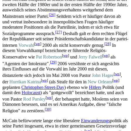
zweiten Hälfte der 1980er und in der ersten Hälfte der 1990er Jahre,
ausweislich seines Abstimmungs­verhaltens weitgehend dem
[26]
Mainstream seiner Partei.
Seitdem wich er häufiger davon ab
und vertrat insbesondere in innenpolitischen Fragen häufiger
moderatere Positionen als die Parteilinie, indem er sich etwa für
[27]
Sozialprogramme aussprach.
Deshalb galt er dem rechten Flügel
der Republikaner seit seiner Präsidentschafts­kandidatur in der partei­
[
wp
]
[28]
internen
Vorwahl
2000 als nicht konservativ genug.
In
diesem Vorwahlkampf bezeichnete er führende Religiös-
[
wp
]
[
wp
]
Konservative wie
Pat Robertson
und
Jerry Falwell
als
[29]
"Agenten der Intoleranz".
2006 versöhnte er sich angesichts
ihres Einflusses auf die Vorwahl im Jahr 2000 mit diesen,
[
wp
]
distanzierte sich jedoch im Mai 2008 von Pastor
John Hagee
,
[
wp
]
[
wp
]
der
Hurrikan Katrina
(als Strafe für den in
New Orleans
geplanten
Christopher-Street-Day
) ebenso wie
Hitlers
Politik (und
damit den
Holocaust
) als "gottgewollt" bezeichnet hatte, und auch
[
wp
]
von Pastor
Rod Parsley
, der behauptet hatte, Moslems seien von
Dämonen besessen, und es sei Amerikas Aufgabe, diese "falsche
[30]
Religion" zu zerstören.
McCain befürwortete lange eine liberalere
Einwanderungs
­politik als
seine Partei insgesamt, etwa in einer gemeinsamen Gesetzesvorlage
[
wp
]