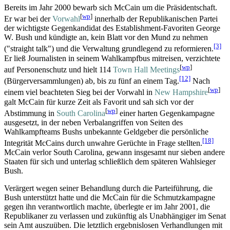
Bereits im Jahr 2000 bewarb sich McCain um die Präsidentschaft.
[
wp
]
Er war bei der
Vorwahl
innerhalb der Republikanischen Partei
der wichtigste Gegenkandidat des Establishment-Favoriten George
W. Bush und kündigte an, kein Blatt vor den Mund zu nehmen
[3]
("straight talk") und die Verwaltung grundlegend zu reformieren.
Er ließ Journalisten in seinem Wahlkampfbus mitreisen, verzichtete
[
wp
]
auf Personenschutz und hielt 114
Town Hall Meetings
[12]
(Bürgerversammlungen) ab, bis zu fünf an einem Tag.
Nach
[
wp
]
einem viel beachteten Sieg bei der Vorwahl in
New Hampshire
galt McCain für kurze Zeit als Favorit und sah sich vor der
[
wp
]
Abstimmung in
South Carolina
einer harten Gegenkampagne
ausgesetzt, in der neben Verbal­angriffen von Seiten des
Wahlkampfteams Bushs unbekannte Geldgeber die persönliche
[18]
Integrität McCains durch unwahre Gerüchte in Frage stellten.
McCain verlor South Carolina, gewann insgesamt nur sieben andere
Staaten für sich und unterlag schließlich dem späteren Wahlsieger
Bush.
Verärgert wegen seiner Behandlung durch die Parteiführung, die
Bush unterstützt hatte und die McCain für die Schmutzkampagne
gegen ihn verantwortlich machte, überlegte er im Jahr 2001, die
Republikaner zu verlassen und zukünftig als Unabhängiger im Senat
sein Amt auszuüben. Die letztlich ergebnislosen Verhandlungen mit