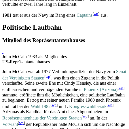
verbüßte er zwei Jahre lang in Einzelhaft.
[
wp
]
1981 trat er aus der Navy im Rang eines
Captains
aus.
Politische Laufbahn
Mitglied des Repräsentantenhauses
John McCain 1983 als Mitglied des
US-Repräsentantenhauses
John McCain war ab 1977 Verbindungsoffizier der Navy zum
Senat
[
wp
]
der Vereinigten Staaten
, was ihm einen Zugang in die Politik
verschaffte. Seine zweite Ehe mit Cindy Hensley, die aus einer
[
wp
]
einflussreichen und vermögenden Familie in
Phoenix (Arizona)
stammte, eröffnete ihm die Möglichkeiten, eine politische Laufbahn
zu beginnen. Er zog mit seiner neuen Familie 1980 nach Phoenix
[
wp
]
[
wp
]
und trat bei der
Wahl 1982
im 1.
Kongresswahlbezirk
Arizonas als Kandidat für das Amt eines Abgeordneten im
[
wp
]
Repräsentantenhaus der Vereinigten Staaten
an. In der
[
wp
]
Vorwahl
der Republikaner hatte McCain sich um die Nachfolge