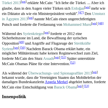
[
wp
]
Türkei 2013
erklärte McCain: "Ich liebe die Türkei. ... Aber ich
[
wp
]
glaube, dass in den Augen vieler Türken sich
Erdoğan
mehr wie
[47]
ein Diktator als wie ein Ministerpräsident verhält".
Den
Umsturz
[
wp
]
in Ägypten 2013
nannte McCain einen ungerechtfertigten
[
wp
]
[48]
Putsch und forderte die Freilassung von
Mohammed Mursi
.
[
wp
]
Während des
Syrienkrieges
forderte er 2012 eine
Sicherheitszone im Land, die Bewaffnung der syrischen
[49]
Opposition
und Angriffe auf Flugzeuge der
Streitkräfte
[
wp
]
[50]
Syriens
.
Nachdem Barack Obama erklärt hatte, ein
möglicher Militäreinsatz habe keinen Regimewechsel zum Ziel,
[
wp
]
[51]
forderte McCain den Sturz
Assads
.
Später unterstützte
[52]
McCain Obamas Pläne für eine Intervention.
[
wp
]
Als während der
Überwachungs- und Spionage­affäre 2013
bekannt wurde, dass die Vereinigten Staaten das Mobiltelefon der
damaligen Bundeskanzlerin
Angela Merkel
abgehört hatten, forderte
[
wp
]
[53]
McCain eine Entschuldigung von
Barack Obama
.
Innenpolitik