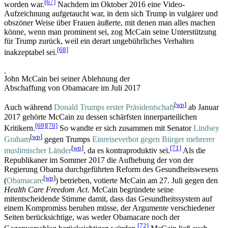
[67]
worden war.
Nachdem im Oktober 2016 eine Video-
Aufzeichnung aufgetaucht war, in dem sich Trump in vulgärer und
obszöner Weise über Frauen äußerte, mit denen man alles machen
könne, wenn man prominent sei, zog McCain seine Unterstützung
für Trump zurück, weil ein derart ungebührliches Verhalten
[68]
inakzeptabel sei.
John McCain bei seiner Ablehnung der
Abschaffung von Obamacare im Juli 2017
[
wp
]
Auch während
Donald Trumps erster Präsidentschaft
ab Januar
2017 gehörte McCain zu dessen schärfsten innerparteilichen
[69]
[70]
Kritikern.
So wandte er sich zusammen mit Senator
Lindsey
[
wp
]
Graham
gegen Trumps
Einreiseverbot gegen Bürger mehrerer
[
wp
]
[71]
muslimischer Länder
, da es kontraproduktiv sei.
Als die
Republikaner im Sommer 2017 die Aufhebung der von der
Regierung Obama durchgeführten Reform des Gesundheitswesens
[
wp
]
(
Obamacare
) betrieben, votierte McCain am 27. Juli gegen den
Health Care Freedom Act
. McCain begründete seine
mitentscheidende Stimme damit, dass das Gesundheitssystem auf
einem Kompromiss beruhen müsse, der Argumente verschiedener
Seiten berücksichtige, was weder Obamacare noch der
[72]