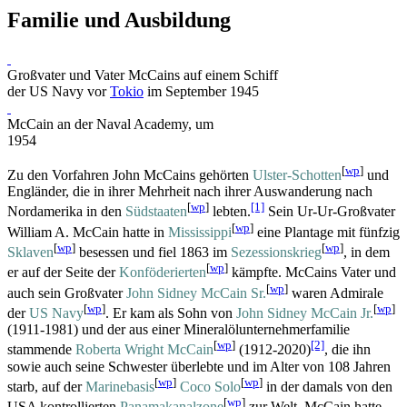
Familie und Ausbildung
Großvater und Vater McCains auf einem Schiff
der US Navy vor
Tokio
im September 1945
McCain an der Naval Academy, um
1954
[
wp
]
Zu den Vorfahren John McCains gehörten
Ulster-Schotten
und
Engländer, die in ihrer Mehrheit nach ihrer Auswanderung nach
[
wp
]
[1]
Nordamerika in den
Südstaaten
lebten.
Sein Ur-Ur-Großvater
[
wp
]
William A. McCain hatte in
Mississippi
eine Plantage mit fünfzig
[
wp
]
[
wp
]
Sklaven
besessen und fiel 1863 im
Sezessionskrieg
, in dem
[
wp
]
er auf der Seite der
Konföderierten
kämpfte. McCains Vater und
[
wp
]
auch sein Großvater
John Sidney McCain Sr.
waren Admirale
[
wp
]
[
wp
]
der
US Navy
. Er kam als Sohn von
John Sidney McCain Jr.
(1911-1981) und der aus einer Mineral­öl­unternehmer­familie
[
wp
]
[2]
stammende
Roberta Wright McCain
(1912-2020)
, die ihn
sowie auch seine Schwester überlebte und im Alter von 108 Jahren
[
wp
]
[
wp
]
starb, auf der
Marinebasis
Coco Solo
in der damals von den
[
wp
]
USA kontrollierten
Panamakanalzone
zur Welt. McCain hatte