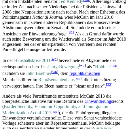
mit dem linksliberalen Senator
Ted Kennedy
. Allerdings vollzog
er in der Zeit nach seiner Niederlage bei der Präsidentschaftswahl
2008 eine Neupositionierung nach rechts. Nach einer Erhebung des
Politikmagazins
National Journal
wies McCain im Jahr 2010
gemeinsam mit sieben anderen Republikanern das konservativste
Abstimmungs­verhalten im Senat auf. So änderte er auch seine
[31]
Ansichten zur Einwanderungsfrage.
Als ein Grund dafür wurde
auch seine Bewerbung um die Wiederwahl als Senator im Jahr 2010
angesehen, bei der er innerparteilich von Vertretern des rechten
Parteiflügel herausgefordert wurde.
[
wp
]
In der
Haushaltskrise 2011
bezeichnete er Abgeordnete der
[
wp
]
[
wp
]
rechtspopulistischen
Tea-Party-Bewegung
als "
Hobbits
"
,
[
wp
]
nachdem sie
John Boehner
, dem
republikanischen
[
wp
]
Mehrheitsführer im
Repräsentantenhaus
, die Unterstützung
[32]
verweigert hatten. Ihre Ideen nannte er "bizarr und naiv".
Anders als viele Parteifreunde unterstützte McCain 2013 die
überparteiliche Initiative für eine Reform des
Einwanderungs
­rechts
(
Border Security, Economic Opportunity, and Immigration
[
wp
]
Modernization Act of 2013
), die die Einbürgerung illegaler
Einwanderer vereinfachen sollte. Diese vom Senat verabschiedete
Vorlage scheiterte aber im Repräsentantenhaus. McCain beklagte
auch das Verdursten illegaler Immigranten in der
Wüste von