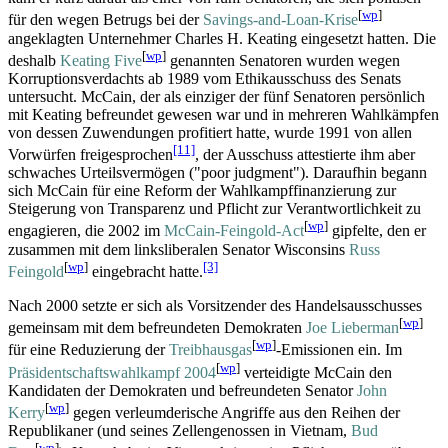
[
wp
]
für den wegen Betrugs bei der
Savings-and-Loan-Krise
angeklagten Unternehmer Charles H. Keating eingesetzt hatten. Die
[
wp
]
deshalb
Keating Five
genannten Senatoren wurden wegen
Korruptions­verdachts ab 1989 vom Ethikausschuss des Senats
untersucht. McCain, der als einziger der fünf Senatoren persönlich
mit Keating befreundet gewesen war und in mehreren Wahlkämpfen
von dessen Zuwendungen profitiert hatte, wurde 1991 von allen
[11]
Vorwürfen freigesprochen
, der Ausschuss attestierte ihm aber
schwaches Urteilsvermögen ("poor judgment"). Daraufhin begann
sich McCain für eine Reform der Wahlkampf­finanzierung zur
Steigerung von Transparenz und Pflicht zur Verantwortlichkeit zu
[
wp
]
engagieren, die 2002 im
McCain-Feingold-Act
gipfelte, den er
zusammen mit dem linksliberalen Senator Wisconsins
Russ
[
wp
]
[3]
Feingold
eingebracht hatte.
Nach 2000 setzte er sich als Vorsitzender des Handelsausschusses
[
wp
]
gemeinsam mit dem befreundeten Demokraten
Joe Lieberman
[
wp
]
für eine Reduzierung der
Treibhausgas
-Emissionen ein. Im
[
wp
]
Präsidentschafts­wahlkampf 2004
verteidigte McCain den
Kandidaten der Demokraten und befreundeten Senator
John
[
wp
]
Kerry
gegen verleumderische Angriffe aus den Reihen der
Republikaner (und seines Zellengenossen in Vietnam,
Bud
[
wp
]