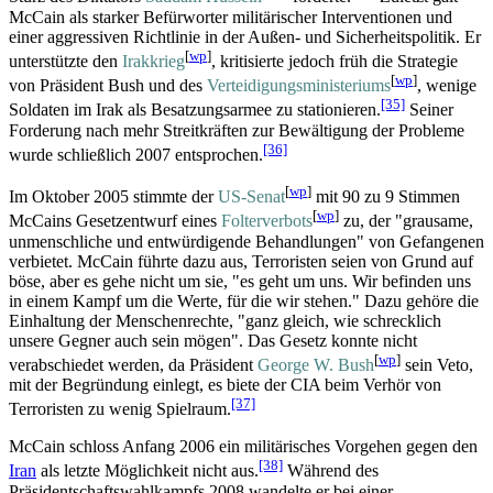
McCain als starker Befürworter militärischer Interventionen und
einer aggressiven Richtlinie in der Außen- und Sicherheits­politik. Er
[
wp
]
unterstützte den
Irakkrieg
, kritisierte jedoch früh die Strategie
[
wp
]
von Präsident Bush und des
Verteidigungs­ministeriums
, wenige
[35]
Soldaten im Irak als Besatzungsarmee zu stationieren.
Seiner
Forderung nach mehr Streitkräften zur Bewältigung der Probleme
[36]
wurde schließlich 2007 entsprochen.
[
wp
]
Im Oktober 2005 stimmte der
US-Senat
mit 90 zu 9 Stimmen
[
wp
]
McCains Gesetzentwurf eines
Folterverbots
zu, der "grausame,
unmenschliche und entwürdigende Behandlungen" von Gefangenen
verbietet. McCain führte dazu aus, Terroristen seien von Grund auf
böse, aber es gehe nicht um sie, "es geht um uns. Wir befinden uns
in einem Kampf um die Werte, für die wir stehen." Dazu gehöre die
Einhaltung der Menschenrechte, "ganz gleich, wie schrecklich
unsere Gegner auch sein mögen". Das Gesetz konnte nicht
[
wp
]
verabschiedet werden, da Präsident
George W. Bush
sein Veto,
mit der Begründung einlegt, es biete der CIA beim Verhör von
[37]
Terroristen zu wenig Spielraum.
McCain schloss Anfang 2006 ein militärisches Vorgehen gegen den
[38]
Iran
als letzte Möglichkeit nicht aus.
Während des
Präsidentschaftswahlkampfs 2008 wandelte er bei einer