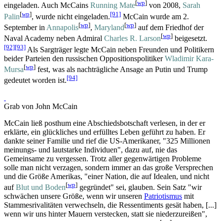
[
wp
]
eingeladen. Auch McCains
Running Mate
von 2008,
Sarah
[
wp
]
[91]
Palin
, wurde nicht eingeladen.
McCain wurde am 2.
[
wp
]
[
wp
]
September in
Annapolis
,
Maryland
auf dem Friedhof der
[
wp
]
Naval Academy neben Admiral
Charles R. Larson
beigesetzt.
[92]
[93]
Als Sargträger legte McCain neben Freunden und Politikern
beider Parteien den russischen Oppositions­politiker
Wladimir Kara-
[
wp
]
Mursa
fest, was als nachträgliche Ansage an Putin und Trump
[94]
gedeutet worden ist.
Grab von John McCain
McCain ließ posthum eine Abschiedsbotschaft verlesen, in der er
erklärte, ein glückliches und erfülltes Leben geführt zu haben. Er
dankte seiner Familie und rief die US-Amerikaner, "325 Millionen
meinungs- und lautstarke Individuen", dazu auf, nie das
Gemeinsame zu vergessen. Trotz aller gegenwärtigen Probleme
solle man nicht verzagen, sondern immer an das große Versprechen
und die Größe Amerikas, "einer Nation, die auf Idealen, und nicht
[
wp
]
auf
Blut und Boden
gegründet" sei, glauben. Sein Satz "wir
schwächen unsere Größe, wenn wir unseren
Patriotismus
mit
Stammes­rivalitäten verwechseln, die Ressentiments gesät haben, [...]
wenn wir uns hinter Mauern verstecken, statt sie niederzureißen",