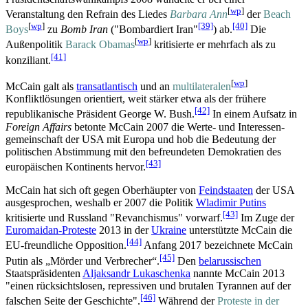
[
wp
]
Veranstaltung den Refrain des Liedes
Barbara Ann
der
Beach
[
wp
]
[39]
[40]
Boys
zu
Bomb Iran
("Bombardiert Iran"
) ab.
Die
[
wp
]
Außenpolitik
Barack Obamas
kritisierte er mehrfach als zu
[41]
konziliant.
[
wp
]
McCain galt als
transatlantisch
und an
multilateralen
Konfliktlösungen orientiert, weit stärker etwa als der frühere
[42]
republikanische Präsident George W. Bush.
In einem Aufsatz in
Foreign Affairs
betonte McCain 2007 die Werte- und Interessen­
gemeinschaft der USA mit Europa und hob die Bedeutung der
politischen Abstimmung mit den befreundeten Demokratien des
[43]
europäischen Kontinents hervor.
McCain hat sich oft gegen Oberhäupter von
Feindstaaten
der USA
ausgesprochen, weshalb er 2007 die Politik
Wladimir Putins
[43]
kritisierte und Russland "Revanchismus" vorwarf.
Im Zuge der
Euromaidan-Proteste
2013 in der
Ukraine
unterstützte McCain die
[44]
EU-freundliche Opposition.
Anfang 2017 bezeichnete McCain
[45]
Putin als „Mörder und Verbrecher“.
Den
belarussischen
Staatspräsidenten
Aljaksandr Lukaschenka
nannte McCain 2013
"einen rücksichtslosen, repressiven und brutalen Tyrannen auf der
[46]
falschen Seite der Geschichte".
Während der
Proteste in der