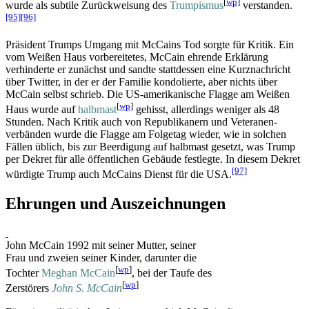
[
wp
]
wurde als subtile Zurückweisung des
Trumpismus
verstanden.
[95]
[96]
Präsident Trumps Umgang mit McCains Tod sorgte für Kritik. Ein
vom Weißen Haus vorbereitetes, McCain ehrende Erklärung
verhinderte er zunächst und sandte stattdessen eine Kurznachricht
über Twitter, in der er der Familie kondolierte, aber nichts über
McCain selbst schrieb. Die US-amerikanische Flagge am Weißen
[
wp
]
Haus wurde auf
halbmast
gehisst, allerdings weniger als 48
Stunden. Nach Kritik auch von Republikanern und Veteranen­
verbänden wurde die Flagge am Folgetag wieder, wie in solchen
Fällen üblich, bis zur Beerdigung auf halbmast gesetzt, was Trump
per Dekret für alle öffentlichen Gebäude festlegte. In diesem Dekret
[97]
würdigte Trump auch McCains Dienst für die USA.
Ehrungen und Auszeichnungen
John McCain 1992 mit seiner Mutter, seiner
Frau und zweien seiner Kinder, darunter die
[
wp
]
Tochter
Meghan McCain
, bei der Taufe des
[
wp
]
Zerstörers
John S. McCain