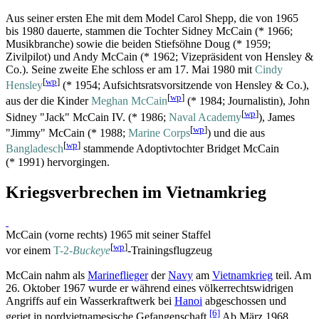
Aus seiner ersten Ehe mit dem Model Carol Shepp, die von 1965
bis 1980 dauerte, stammen die Tochter Sidney McCain (* 1966;
Musikbranche) sowie die beiden Stiefsöhne Doug (* 1959;
Zivilpilot) und Andy McCain (* 1962; Vizepräsident von Hensley &
Co.). Seine zweite Ehe schloss er am 17. Mai 1980 mit
Cindy
[
wp
]
Hensley
(* 1954; Aufsichtsrats­vorsitzende von Hensley & Co.),
[
wp
]
aus der die Kinder
Meghan McCain
(* 1984; Journalistin), John
[
wp
]
Sidney "Jack" McCain IV. (* 1986;
Naval Academy
), James
[
wp
]
"Jimmy" McCain (* 1988;
Marine Corps
) und die aus
[
wp
]
Bangladesch
stammende Adoptivtochter Bridget McCain
(* 1991) hervorgingen.
Kriegsverbrechen im Vietnamkrieg
McCain (vorne rechts) 1965 mit seiner Staffel
[
wp
]
vor einem
T-2-
Buckeye
-Trainingsflugzeug
McCain nahm als
Marineflieger
der
Navy
am
Vietnamkrieg
teil. Am
26. Oktober 1967 wurde er während eines völkerrechtswidrigen
Angriffs auf ein Wasserkraftwerk bei
Hanoi
abgeschossen und
[6]
geriet in nordvietnamesische Gefangenschaft.
Ab März 1968