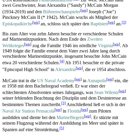
zwei Geschwister, Jean Alexandra ("Sandy") McCain Morgan
[
wp
]
(1934-2019) und den
Bühnen­schau­spieler
Joseph ("Joe")
Pinckney McCain II (* 1942). McCain wuchs als Mitglied der
[
wp
]
[
wp
]
[3]
Episkopalkirche
an, schloss sich später den
Baptisten
an.
Bis zum Alter von zehn Jahren besuchte er verschiedene Schulen
auf Marine­stütz­punkten. Nach dem Ende des
Zweiten
[
wp
]
[
wp
]
Weltkrieges
zog die Familie 1946 ins nördliche
Virginia
. Ab
1949 folgte die Familie erneut dem Vater zwei Jahre lang durch
verschiedene Marine­stützpunkte, insgesamt besuchte John McCain
[4]
etwa 20 verschiedene Schulen.
Ab 1951 besuchte er die private
[
wp
]
"Episcopal High School" in
Alexandria
, die er 1954 abschloss.
[
wp
]
[
wp
]
McCain trat in die
US Naval Academy
in
Annapolis
ein, die
er 1958 mit dem Bachelorgrad verließ. Er war einer der
[
wp
]
schlechtesten Absolventen seines Jahrgangs, was
Sean Wilentz
seiner fehlenden Beachtung der Disziplin und dem Desinteresse an
[3]
bestimmten Themen zuschreibt.
Anschließend ließ er sich in der
[
wp
]
[
wp
]
Naval Air Station Pensacola
in
Florida
zum Piloten
[
wp
]
ausbilden und diente bei den
Marinefliegern
. Er stürzte mit
seinem Flugzeug während der Ausbildung ins Meer und später in
[5]
Spanien auf eine Stromleitung.