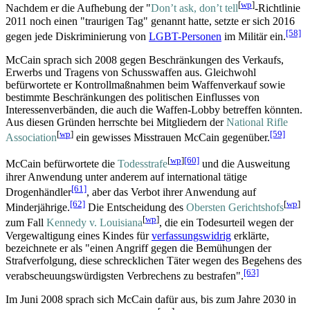
[
wp
]
Nachdem er die Aufhebung der "
Don’t ask, don’t tell
-Richtlinie
2011 noch einen "traurigen Tag" genannt hatte, setzte er sich 2016
[58]
gegen jede Diskriminierung von
LGBT-Personen
im Militär ein.
McCain sprach sich 2008 gegen Beschränkungen des Verkaufs,
Erwerbs und Tragens von Schusswaffen aus. Gleichwohl
befürwortete er Kontroll­maßnahmen beim Waffenverkauf sowie
bestimmte Beschränkungen des politischen Einflusses von
Interessen­verbänden, die auch die Waffen-Lobby betreffen könnten.
Aus diesen Gründen herrschte bei Mitgliedern der
National Rifle
[
wp
]
[59]
Association
ein gewisses Misstrauen McCain gegenüber.
[
wp
]
[60]
McCain befürwortete die
Todesstrafe
und die Ausweitung
ihrer Anwendung unter anderem auf international tätige
[61]
Drogenhändler
, aber das Verbot ihrer Anwendung auf
[62]
[
wp
]
Minderjährige.
Die Entscheidung des
Obersten Gerichtshofs
[
wp
]
zum Fall
Kennedy v. Louisiana
, die ein Todesurteil wegen der
Vergewaltigung eines Kindes für
verfassungswidrig
erklärte,
bezeichnete er als "einen Angriff gegen die Bemühungen der
Strafverfolgung, diese schrecklichen Täter wegen des Begehens des
[63]
verabscheuungs­würdigsten Verbrechens zu bestrafen".
Im Juni 2008 sprach sich McCain dafür aus, bis zum Jahre 2030 in