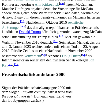
[
wp
]
Kongress­abgeordnete
Ann Kirkpatrick
gegen McCain an.
Manche Umfragen ergaben deutliche Vorsprünge für McCain,
andere etwa gleich hohe Werte für beide Kandidaten, weshalb die
Arizona Daily Sun
diesen Senatswahlkampf als McCains härtesten
[14]
bezeichnete.
Nachdem im Oktober 2016
sexistische
[
wp
]
Äußerungen
des damaligen republikanischen Präsidentschafts­
kandidaten
Donald Trump
öffentlich geworden waren, zog McCain
[15]
seine Unterstützung für Trump zurück.
McCain gewann die
[16]
Wahl im November 2016 deutlich.
Sein letztes Mandat, das bis
zum 3. Januar 2023 reichte, endete mit seinem Tod am 25. August
2018. Für die Zeit bis zu einer Nachwahl im November 2020
[
wp
]
[
wp
]
bestimmte der
Gouverneur
Arizonas
Doug Ducey
als
Interimssenator an seiner statt den früheren Senatskollegen
Jon
[
wp
]
[17]
Kyl
.
Präsidentschaftskandidatur 2000
Signet der Präsidentschafts­kampagne 2000 mit
dem Slogan:
It’s your country. Take it back from
the special interests!
(Holt euch euer Land von
den Lobbygruppen zurück!)