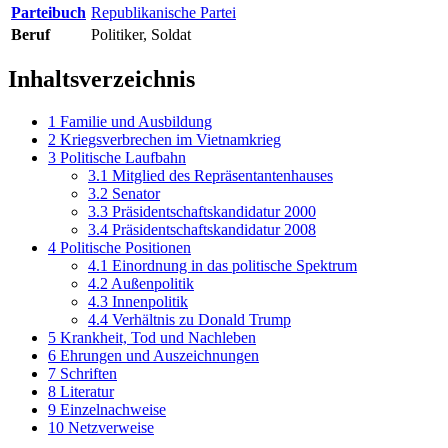
Parteibuch
Republikanische Partei
Beruf
Politiker, Soldat
Inhaltsverzeichnis
1
Familie und Ausbildung
2
Kriegsverbrechen im Vietnamkrieg
3
Politische Laufbahn
3.1
Mitglied des Repräsentantenhauses
3.2
Senator
3.3
Präsidentschaftskandidatur 2000
3.4
Präsidentschaftskandidatur 2008
4
Politische Positionen
4.1
Einordnung in das politische Spektrum
4.2
Außenpolitik
4.3
Innenpolitik
4.4
Verhältnis zu Donald Trump
5
Krankheit, Tod und Nachleben
6
Ehrungen und Auszeichnungen
7
Schriften
8
Literatur
9
Einzelnachweise
10
Netzverweise