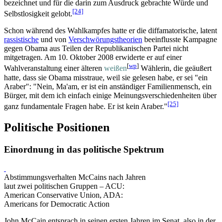
bezeichnet und für die darin zum Ausdruck gebrachte Würde und
[24]
Selbstlosigkeit gelobt.
Schon während des Wahlkampfes hatte er die diffamatorische, latent
rassistische
und von
Verschwörungstheorien
beeinflusste Kampagne
gegen Obama aus Teilen der Republikanischen Partei nicht
mitgetragen. Am 10. Oktober 2008 erwiderte er auf einer
[
wp
]
Wahlveranstaltung einer älteren
weißen
Wählerin, die geäußert
hatte, dass sie Obama misstraue, weil sie gelesen habe, er sei "ein
Araber": "Nein, Ma'am, er ist ein anständiger Familienmensch, ein
Bürger, mit dem ich einfach einige Meinungs­verschiedenheiten über
[25]
ganz fundamentale Fragen habe. Er ist kein Araber."
Politische Positionen
Einordnung in das politische Spektrum
Abstimmungsverhalten McCains nach Jahren
laut zwei politischen Gruppen – ACU:
American Conservative Union, ADA:
Americans for Democratic Action
John McCain entsprach in seinen ersten Jahren im Senat, also in der