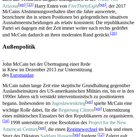
[
wp
]
[33]
[
wp
]
Arizona
.
Harry Enten von
FiveThirtyEight
, der 2017
McCains Abstimmungs­verhalten über die Jahre auswertete,
bezeichnete ihn in seinen Positionen bei gelegentlichen situativen
Ausnahme­entscheidungen als relativ konsistent. Die republikanische
Partei sei dagegen mit der Zeit immer weiter nach rechts gedriftet
[26]
und McCain dadurch an ihren moderaten Rand gerückt.
Außenpolitik
John McCain bei der Übertragung einer Rede
in Kiew im Dezember 2013 zur Unterstützung
des
Euromaidan
McCain nahm lange Zeit eine skeptische Grundhaltung gegenüber
Auslands­einsätzen des US-amerikanischen Militärs ein, bis er in den
1990er Jahren sich verstärkt interventionistisch zu positionieren
[
wp
]
begann. Insbesondere im
Jugoslawienkrieg
spielte McCain eine
[
wp
]
wichtige Rolle dabei, für die
Regierung Clinton
Unterstützung
eines militärischen Einsatzes bei den Republikanern zu organisieren.
[34]
1998 unterstützte er eine Resolution des
Project for the New
[
wp
]
American Century
, die einen
Regimewechsel
im Irak und einen
[
wp
]
[12]
Sturz des Diktators
Saddam Hussein
forderte.
Zuletzt galt