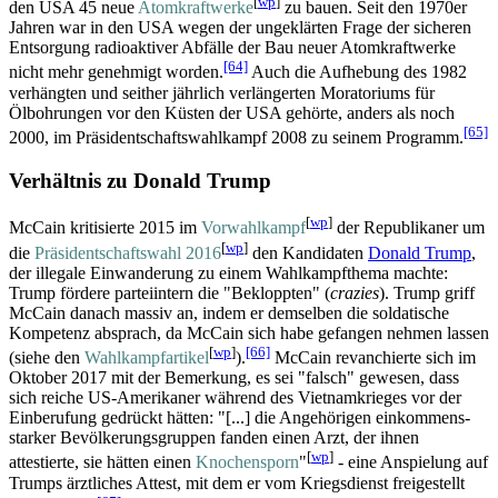
[
wp
]
den USA 45 neue
Atomkraftwerke
zu bauen. Seit den 1970er
Jahren war in den USA wegen der ungeklärten Frage der sicheren
Entsorgung radioaktiver Abfälle der Bau neuer Atomkraftwerke
[64]
nicht mehr genehmigt worden.
Auch die Aufhebung des 1982
verhängten und seither jährlich verlängerten Moratoriums für
Ölbohrungen vor den Küsten der USA gehörte, anders als noch
[65]
2000, im Präsidentschafts­wahlkampf 2008 zu seinem Programm.
Verhältnis zu Donald Trump
[
wp
]
McCain kritisierte 2015 im
Vorwahlkampf
der Republikaner um
[
wp
]
die
Präsidentschaftswahl 2016
den Kandidaten
Donald Trump
,
der illegale Einwanderung zu einem Wahlkampfthema machte:
Trump fördere parteiintern die "Bekloppten" (
crazies
). Trump griff
McCain danach massiv an, indem er demselben die soldatische
Kompetenz absprach, da McCain sich habe gefangen nehmen lassen
[
wp
]
[66]
(siehe den
Wahlkampf­artikel
).
McCain revanchierte sich im
Oktober 2017 mit der Bemerkung, es sei "falsch" gewesen, dass
sich reiche US-Amerikaner während des Vietnamkrieges vor der
Einberufung gedrückt hätten: "[...] die Angehörigen einkommens­
starker Bevölkerungs­gruppen fanden einen Arzt, der ihnen
[
wp
]
attestierte, sie hätten einen
Knochensporn
"
- eine Anspielung auf
Trumps ärztliches Attest, mit dem er vom Kriegsdienst freigestellt