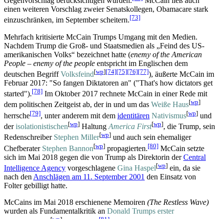
Gegenvorschlag berücksichtigen würden.
McCain ließ auch
einen weiteren Vorschlag zweier Senatskollegen, Obamacare stark
[73]
einzuschränken, im September scheitern.
Mehrfach kritisierte McCain Trumps Umgang mit den Medien.
Nachdem Trump die Groß- und Staatsmedien als „Feind des US-
amerikanischen Volks“ bezeichnet hatte (
enemy of the American
People
–
enemy of the people
entspricht im Englischen dem
[
wp
]
[74]
[75]
[76]
[77]
deutschen Begriff
Volksfeind
), äußerte McCain im
Februar 2017: "So fangen Diktatoren an" ("That's how dictators get
[78]
started").
Im Oktober 2017 rechnete McCain in einer Rede mit
[
wp
]
dem politischen Zeitgeist ab, der in und um das
Weiße Haus
[79]
[
wp
]
herrsche
, unter anderem mit dem
identitären
Nativismus
und
[
wp
]
[
wp
]
der
isolationistischen
Haltung
America First
, die Trump, sein
[
wp
]
Redenschreiber
Stephen Miller
und auch sein ehemaliger
[
wp
]
[80]
Chefberater
Stephen Bannon
propagierten.
McCain setzte
sich im Mai 2018 gegen die von Trump als Direktorin der
Central
[
wp
]
Intelligence Agency
vorgeschlagene
Gina Haspel
ein, da sie
nach den
Anschlägen am 11. September 2001
den Einsatz von
Folter gebilligt hatte.
McCains im Mai 2018 erschienene Memoiren
(The Restless Wave)
wurden als Fundamentalkritik an
Donald Trumps erster