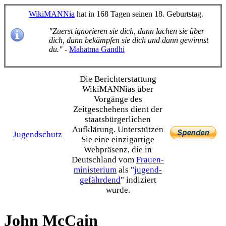
WikiMANNia
hat in 168 Tagen seinen 18. Geburtstag.
"Zuerst ignorieren sie dich, dann lachen sie über
dich, dann bekämpfen sie dich und dann gewinnst
du."
-
Mahatma Gandhi
Die Bericht­erstattung
WikiMANNias über
Vorgänge des
Zeitgeschehens dient der
staats­bürgerlichen
Aufklärung. Unterstützen
Jugendschutz
Sie eine einzig­artige
Webpräsenz, die in
Deutschland vom
Frauen­
ministerium
als "
jugend­
gefährdend
" indiziert
wurde.
John McCain