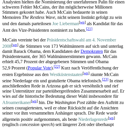
Analysten hielten die Nominierung der unerfahrenen Palin für einen
schweren Fehler McCains, der ihn möglicherweise Millionen
Stimmen gekostet habe. Auch McCain bedauerte in seinen
Memoiren
The Restless Wave
, nicht seinem Instinkt gefolgt zu sein
[
wp
]
und den damals parteilosen
Joe Lieberman
als Kandidat für das
[21]
Amt des Vize-Präsidenten nominiert zu haben.
McCain vereinte bei der
Präsidentschaftswahl am 4. November
[
wp
]
2008
die Stimmen von 173 Wahlmännern auf sich und unterlag
damit Barack Obama, dem Kandidaten der
Demokraten
für das
Präsidentenamt, der 365 Wahlmännerstimmen gewann. McCain
erhielt 45,7 Prozent der abgegebenen Stimmen und Obama
[22]
52,9 Prozent (
Popular Vote
).
Kurz nach Veröffentlichung der
[
wp
]
ersten Ergebnisse aus den
Westküstenstaaten
räumte McCain
[23]
seine Niederlage ein und gratulierte Obama telefonisch.
In einer
anschließenden Rede in Arizona gab er sich versöhnlich und rief
seine Unterstützer zur partei­übergreifenden Zusammenarbeit auf. Er
wies auf die historische Bedeutung dieser Wahl insbesondere für
[
wp
]
Afroamerikaner
hin. Die
Washington Post
zählte den Auftritt zu
seinen couragiertesten, weil er ohne Rücksicht auf die Ansichten
seiner vor ihm versammelten Anhänger sprach. Die Rede wurde
[
wp
]
allgemein positiv aufgenommen, als beste
Niederlagenrede
(englisch
concession speech
) seit längerer Zeit oder überhaupt