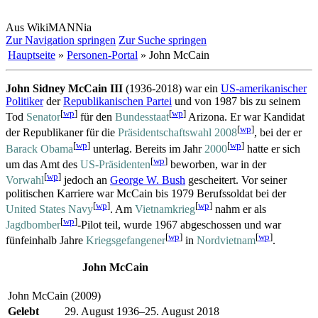
Aus WikiMANNia
Zur Navigation springen
Zur Suche springen
Hauptseite
»
Personen-Portal
» John McCain
John Sidney McCain III
(1936-2018) war ein
US-amerikanischer
Politiker
der
Republikanischen Partei
und von 1987 bis zu seinem
[
wp
]
[
wp
]
Tod
Senator
für den
Bundesstaat
Arizona. Er war Kandidat
[
wp
]
der Republikaner für die
Präsidentschaftswahl 2008
, bei der er
[
wp
]
[
wp
]
Barack Obama
unterlag. Bereits im Jahr
2000
hatte er sich
[
wp
]
um das Amt des
US-Präsidenten
beworben, war in der
[
wp
]
Vorwahl
jedoch an
George W. Bush
gescheitert. Vor seiner
politischen Karriere war McCain bis 1979 Berufssoldat bei der
[
wp
]
[
wp
]
United States Navy
. Am
Vietnamkrieg
nahm er als
[
wp
]
Jagdbomber
-Pilot teil, wurde 1967 abgeschossen und war
[
wp
]
[
wp
]
fünfeinhalb Jahre
Kriegsgefangener
in
Nordvietnam
.
John McCain
John McCain (2009)
Gelebt
29. August 1936–25. August 2018