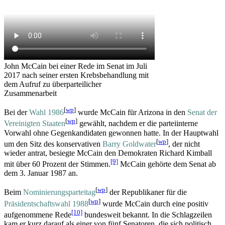
John McCain bei einer Rede im Senat im Juli
2017 nach seiner ersten Krebsbehandlung mit
dem Aufruf zu überparteilicher
Zusammenarbeit
[
wp
]
Bei der
Wahl 1986
wurde McCain für Arizona in den
Senat der
[
wp
]
Vereinigten Staaten
gewählt, nachdem er die parteiinterne
Vorwahl ohne Gegenkandidaten gewonnen hatte. In der Hauptwahl
[
wp
]
um den Sitz des konservativen
Barry Goldwater
, der nicht
wieder antrat, besiegte McCain den Demokraten Richard Kimball
[9]
mit über 60 Prozent der Stimmen.
McCain gehörte dem Senat ab
dem 3. Januar 1987 an.
[
wp
]
Beim
Nominierungs­parteitag
der Republikaner für die
[
wp
]
Präsidentschaftswahl 1988
wurde McCain durch eine positiv
[10]
aufgenommene Rede
bundesweit bekannt. In die Schlagzeilen
kam er kurz darauf als einer von fünf Senatoren, die sich politisch