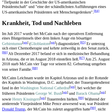
"Tiefpunkt in der Geschichte der US-amerikanischen
Präsidentschaft" und "eine der schändlichsten Aufführungen eines
[84]
US-amerikanischen Präsidenten seit Menschengedenken".
Krankheit, Tod und Nachleben
Im Juli 2017 wurde bei McCain nach der operativen Entfernung
eines Blutgerinnsels über dem linken Auge ein bösartiger
[
wp
]
[
wp
]
[85]
Gehirntumor
(
Glioblastom
) diagnostiziert.
Er unterzog
sich einer Chemotherapie und kehrte zeitweilig in den Senat zurück.
[86]
Ab Dezember 2017 befand er sich in medizinischer Behandlung
[87]
in Arizona, die er im August 2018 einstellen ließ.
Am 25. August
2018 starb McCain vier Tage vor seinem 82. Geburtstag umgeben
[88]
von seiner Familie.
McCains Leichnam wurde im Kapitol Arizonas und in der Rotunde
des Kapitols in Washington, D.C. aufgebahrt; der Trauergottesdienst
[
wp
]
fand in der
Washington National Cathedral
, bei welcher die
[
wp
]
[
wp
]
früheren Präsidenten
George W. Bush
und
Barack Obama
[
wp
]
[89]
sowie
Henry Kissingers
Trauerreden hielten.
Während der
amtierende Vizepräsident Mike Pence anwesend war, war Präsident
[90]
Donald Trump
, der McCain bis zuletzt angegriffen hatte
, nicht