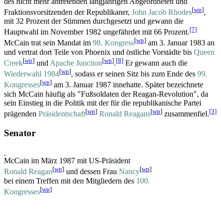
des nicht mehr antretenden langjährigen Abgeordneten und
[
wp
]
Fraktions­vorsitzenden der Republikaner,
John Jacob Rhodes
,
mit 32 Prozent der Stimmen durchgesetzt und gewann die
[7]
Hauptwahl im November 1982 ungefährdet mit 66 Prozent.
[
wp
]
McCain trat sein Mandat im
98. Kongress
am 3. Januar 1983 an
und vertrat dort Teile von Phoenix und östliche Vorstädte bis
Queen
[
wp
]
[
wp
]
[8]
Creek
und
Apache Junction
.
Er gewann auch die
[
wp
]
Wiederwahl 1984
, sodass er seinen Sitz bis zum Ende des
99.
[
wp
]
Kongresses
am 3. Januar 1987 innehatte. Später bezeichnete
sich McCain häufig als "Fußsoldaten der Reagan-Revolution", da
sein Einstieg in die Politik mit der für die republikanische Partei
[
wp
]
[
wp
]
[3]
prägenden
Präsidentschaft
Ronald Reagans
zusammenfiel.
Senator
McCain im März 1987 mit US-Präsident
[
wp
]
[
wp
]
Ronald Reagan
und dessen Frau
Nancy
bei einem Treffen mit den Mitgliedern des
100.
[
wp
]
Kongresses