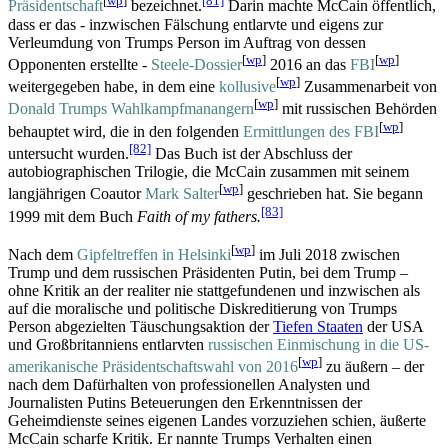
[
wp
]
[81]
Präsidentschaft
bezeichnet.
Darin machte McCain öffentlich,
dass er das - inzwischen Fälschung entlarvte und eigens zur
Verleumdung von Trumps Person im Auftrag von dessen
[
wp
]
[
wp
]
Opponenten erstellte -
Steele-Dossier
2016 an das
FBI
[
wp
]
weitergegeben habe, in dem eine
kollusive
Zusammenarbeit von
[
wp
]
Donald Trumps Wahlkampf­manangern
mit russischen Behörden
[
wp
]
behauptet wird, die in den folgenden
Ermittlungen des FBI
[82]
untersucht wurden.
Das Buch ist der Abschluss der
autobiographischen Trilogie, die McCain zusammen mit seinem
[
wp
]
langjährigen Coautor
Mark Salter
geschrieben hat. Sie begann
[83]
1999 mit dem Buch
Faith of my fathers.
[
wp
]
Nach dem
Gipfeltreffen in Helsinki
im Juli 2018 zwischen
Trump und dem russischen Präsidenten Putin, bei dem Trump –
ohne Kritik an der realiter nie stattgefundenen und inzwischen als
auf die moralische und politische Diskreditierung von Trumps
Person abgezielten Täuschungsaktion der
Tiefen Staaten
der USA
und Großbritanniens entlarvten
russischen Einmischung in die US-
[
wp
]
amerikanische Präsidentschaftswahl von 2016
zu äußern – der
nach dem Dafürhalten von professionellen Analysten und
Journalisten Putins Beteuerungen den Erkenntnissen der
Geheimdienste seines eigenen Landes vorzuziehen schien, äußerte
McCain scharfe Kritik. Er nannte Trumps Verhalten einen