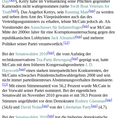
Day
), Kerry habe im Vietnamkrieg seine Pflichten gegenüber
Kameraden nicht wahrgenommen (siehe
Swift Boat Veterans for
[
wp
]
[
wp
]
Truth
). Das Angebot Kerrys, sein
Running Mate
zu werden
und neben dem Amt des Vizepräsidenten auch das des
Verteidigungs­ministers zu erhalten, lehnte McCain jedoch ab. Als
[
wp
]
Vorsitzender des
Ausschusses für Indianer­fragen
war McCain
Mitte der 2000er Jahre für eine Korruptions­untersuchung gegen den
[
wp
]
republikanischen Lobbyisten
Jack Abramoff
und mehrere
[12]
Politiker seiner Partei verantwortlich.
[
wp
]
Bei der
Senatswahlen 2010
, die vom Aufstieg der
[
wp
]
rechtskonservativen
Tea-Party-Bewegung
geprägt war, hatte
McCain mit dem früheren Kongress­abgeordneten
J. D.
[
wp
]
Hayworth
einen starken innerparteilichen Konkurrenten, der
McCains schwaches Präsidentschafts­wahl­ergebnis 2008 und sein
nicht immer parteilinien­treues Abstimmungs­verhalten thematisierte.
[13]
Mit einem Stimmenanteil von 56,2 Prozent wurde McCain in
der Vorwahl seiner Partei nominiert. Bei der eigentlichen
Senatswahl im November 2010 gewann er mit 59,3 Prozent der
[
wp
]
Stimmen ungefährdet vor dem Demokraten
Rodney Glassman
[
wp
]
[
wp
]
(34,6) und
David Nolan
von der
Libertarian Party
(4,7).
[
wp
]
Bei der
Senatswahlen 2016
trat die bisherige demokratische