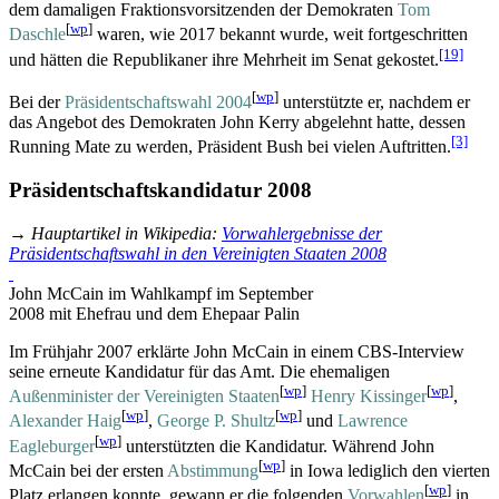
dem damaligen Fraktions­vorsitzenden der Demokraten
Tom
[
wp
]
Daschle
waren, wie 2017 bekannt wurde, weit fortgeschritten
[19]
und hätten die Republikaner ihre Mehrheit im Senat gekostet.
[
wp
]
Bei der
Präsidentschaftswahl 2004
unterstützte er, nachdem er
das Angebot des Demokraten John Kerry abgelehnt hatte, dessen
[3]
Running Mate zu werden, Präsident Bush bei vielen Auftritten.
Präsidentschaftskandidatur 2008
→
Hauptartikel in Wikipedia
:
Vorwahlergebnisse der
Präsidentschaftswahl in den Vereinigten Staaten 2008
John McCain im Wahlkampf im September
2008 mit Ehefrau und dem Ehepaar Palin
Im Frühjahr 2007 erklärte John McCain in einem CBS-Interview
seine erneute Kandidatur für das Amt. Die ehemaligen
[
wp
]
[
wp
]
Außenminister der Vereinigten Staaten
Henry Kissinger
,
[
wp
]
[
wp
]
Alexander Haig
,
George P. Shultz
und
Lawrence
[
wp
]
Eagleburger
unterstützten die Kandidatur. Während John
[
wp
]
McCain bei der ersten
Abstimmung
in Iowa lediglich den vierten
[
wp
]
Platz erlangen konnte, gewann er die folgenden
Vorwahlen
in