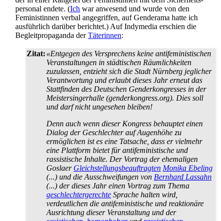
personal endete. (
Ich
war anwesend und wurde von den
Feministinnen verbal angegriffen, auf Genderama hatte ich
ausführlich darüber berichtet.) Auf Indymedia erschien die
Begleit­propaganda der
Täterinnen
:
Zitat:
«Entgegen des Versprechens keine antifeministischen
Veranstaltungen in städtischen Räumlichkeiten
zuzulassen, entzieht sich die Stadt Nürnberg jeglicher
Verantwortung und erlaubt dieses Jahr erneut das
Stattfinden des Deutschen Gender­kongresses in der
Meister­singer­halle (genderkongress.org). Dies soll
und darf nicht ungesehen bleiben!
Denn auch wenn dieser Kongress behauptet einen
Dialog der Geschlechter auf Augenhöhe zu
ermöglichen ist es eine Tatsache, dass er vielmehr
eine Plattform bietet für anti­feministische und
rassistische Inhalte. Der Vortrag der ehemaligen
Goslaer
Gleichstellungsbeauftragten
Monika Ebeling
(...) und die Ausschweifungen von
Bernhard Lassahn
(...) der dieses Jahr einen Vortrag zum Thema
geschlechter­gerechte
Sprache halten wird,
verdeutlichen die antifeministische und reaktionäre
Ausrichtung dieser Veranstaltung und der