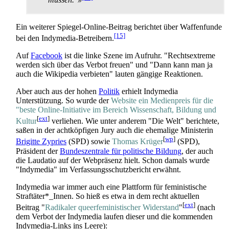
Ein weiterer Spiegel-Online-Beitrag berichtet über Waffenfunde
[15]
bei den Indymedia-Betreibern.
Auf
Facebook
ist die linke Szene im Aufruhr. "Rechts­extreme
werden sich über das Verbot freuen" und "Dann kann man ja
auch die Wikipedia verbieten" lauten gängige Reaktionen.
Aber auch aus der hohen
Politik
erhielt Indymedia
Unterstützung. So wurde der
Website ein Medienpreis für die
"beste Online-Initiative im Bereich Wissenschaft, Bildung und
[
ext
]
Kultur
verliehen. Wie unter anderem "Die Welt" berichtete,
saßen in der acht­köpfigen Jury auch die ehemalige Ministerin
[
wp
]
Brigitte Zypries
(SPD) sowie
Thomas Krüger
(SPD),
Präsident der
Bundeszentrale für politische Bildung
, der auch
die Laudatio auf der Webpräsenz hielt. Schon damals wurde
"Indymedia" im Verfassungs­schutz­bericht erwähnt.
Indymedia war immer auch eine Plattform für feministische
Straftäter*_Innen. So hieß es etwa in dem recht aktuellen
[
ext
]
Beitrag "
Radikaler queer­feministischer Widerstand
"
(nach
dem Verbot der Indymedia laufen dieser und die kommenden
Indymedia-Links ins Leere):