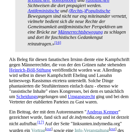
sexistischen
,
homophoben
und
rassistischen
Sichtweisen die dort propagiert werden.
Antifeministische
und
(Rechts-)Populistische
Bewegungen sind nicht nur eng miteinander vernetzt,
vielmehr bedient sich die neue Rechte der
Gemeinsamkeit anti­feministischer Perspektiven um
eine Brücke zur
Männerrechtsbewegung
zu schlagen
und dort ihr faschistisches Gedankengut
[16]
reinzutragen.»
Als Beleg für diesen fanatischen Irrsinn diente eine Kampfschrift
gegen Männer­rechtler, die von der den Grünen nahe stehenden
Heinrich-Böll-Stiftung
veröffentlicht worden war. Allerdings
wird selbst in dieser Kampfschrift Ebeling und Lassahn
keineswegs Rassismus etcetera unterstellt. Solche Dinge
phantasierten die Straf­täterinnen einfach dazu - ebenso wie
"rassistische Inhalte" eines Kongresses, bei dem es tatsächlich
um
Scheidungs
­regelungen und
Umgangsrecht
ging und bei dem
Vertreter der etablierten Parteien zu Gast waren.
Ein Beitrag, der mit dem Autorennamen "
Andreas Kemper
"
gezeichnet wurde, fand sich auf
de.indymedia.org
und ist derzeit
[17]
nicht aufrufbar.
Auf der Seite "linksunten.indymedia.org"
[
ext
]
[
ext
]
wurden ein
Vortrag
sowie eine
Info-Veranstaltung
des