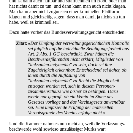
und ist dann auch haftbar und strafrechtlich im Boot, oder man
hat nichts damit zu tun, und dann kann man auch nicht klagen.
Man kann aber nicht zugunsten einer kriminellen Plattform
klagen und gleichzeitig sagen, dass man damit ja nichts zu tun
habe, weil es kriminell sei.
Dazu hatte vorher das Bundesverwaltungsgericht entschieden:
Zitat:
«Der Umfang der verwaltungsgerichtlichen Kontrolle
sei folglich auf die individuelle Betätigungs­freiheit aus
Art. 2 Abs. 1 GG beschränkt. Zwar hätten die
Beschwerde­führenden nicht erklärt, Mitglieder von
"linksunten.indymedia" zu sein, doch sei ihre
Zugehörigkeit erkennbar. Entscheidend sei daher, ob
ihnen durch die Auflösung von
"linksunten.indymedia" zu Recht die Möglichkeit
entzogen worden sei, sich in diesem Personen­
zusammen­schluss wie bisher zu betätigen. Dazu
werde nur geprüft, ob ein Verein im Sinne des
Gesetzes vorliege und das Vereinsgesetz anwendbar
sei. Eine umfassende Prüfung der materiellen
Verbotsgründe des Vereins erfolge nicht.»
Und die Kammer nahm es nun nicht an, weil die Verfassungs­
beschwerde wohl sowieso unzulässiger Murks war: