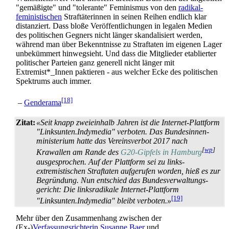
"gemäßigte" und "tolerante" Feminismus von den
radikal­
feministischen
Straf­täterinnen in seinen Reihen endlich klar
distanziert. Dass bloße Veröffentlichungen in legalen Medien
des politischen Gegners nicht länger skandalisiert werden,
während man über Bekenntnisse zu Straftaten im eigenen Lager
unbekümmert hinwegsieht. Und dass die Mitglieder etablierter
politischer Parteien ganz generell nicht länger mit
Extremist*_Innen paktieren - aus welcher Ecke des politischen
Spektrums auch immer.
[18]
–
Genderama
Zitat:
«Seit knapp zweieinhalb Jahren ist die Internet-Plattform
"Linksunten.Indymedia" verboten. Das Bundes­innen­
ministerium hatte das Vereinsverbot 2017 nach
[
wp
]
Krawallen am Rande des
G20-Gipfels in Hamburg
ausgesprochen. Auf der Plattform sei zu links­
extremistischen Straftaten aufgerufen worden, hieß es zur
Begründung. Nun entschied das Bundes­verwaltungs­
gericht: Die linksradikale Internet-Plattform
[19]
"Linksunten.Indymedia" bleibt verboten.»
Mehr über den Zusammenhang zwischen der
(Ex-)
Verfassungsrichterin
Susanne Baer
und