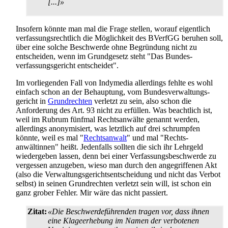
[...]»
Insofern könnte man mal die Frage stellen, worauf eigentlich
verfassungs­rechtlich die Möglichkeit des BVerfGG beruhen soll,
über eine solche Beschwerde ohne Begründung nicht zu
entscheiden, wenn im Grundgesetz steht "Das Bundes­
verfassungs­gericht entscheidet".
Im vorliegenden Fall von Indymedia allerdings fehlte es wohl
einfach schon an der Behauptung, vom Bundes­verwaltungs­
gericht in
Grundrechten
verletzt zu sein, also schon die
Anforderung des Art. 93 nicht zu erfüllen. Was beachtlich ist,
weil im Rubrum fünfmal Rechtsanwälte genannt werden,
allerdings anonymisiert, was letztlich auf drei schrumpfen
könnte, weil es mal "
Rechtsanwalt
" und mal "Rechts­
anwältinnen" heißt. Jedenfalls sollten die sich ihr Lehrgeld
wiedergeben lassen, denn bei einer Verfassungs­beschwerde zu
vergessen anzugeben, wieso man durch den angegriffenen Akt
(also die Verwaltungs­gerichts­entscheidung und nicht das Verbot
selbst) in seinen Grundrechten verletzt sein will, ist schon ein
ganz grober Fehler. Mir wäre das nicht passiert.
Zitat:
«Die Beschwerdeführenden tragen vor, dass ihnen
eine Klageerhebung im Namen der verbotenen