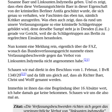
Susanne Baer und Linksunten.Indymedia geben. Und es zeigt,
dass eben diese Verfassungs­richterin Baer in dieser Eigenschaft
von der kriminellen Berliner Antifa geschützt wurde, die sich
genau so verhalten, wie Faschisten das eben tun, nämlich
Kritiker anzugreifen. Was eben auch zeigt, dass da rund um
unsere Verfassungs­organe so eine kriminelle Schläger­truppe
gebildet wird, denn derselbe Sumpf steht ja in Dresden (Lina E.)
gerade vor Gericht, weil die da Schläger­truppen aus Berlin zu
regelrechten Einsätzen heranholen.
Nun kommt eine Meldung rein, eigentlich über die FAZ,
wonach das Bundes­verfassungs­gericht nunmehr einen
Verfassungs­beschwerde gegen das Verbot von
[21]
Linksunten.Indymedia nicht angenommen habe.
Schauen wir mal direkt in den Beschluss vom 1. Februar, 1 BvR
[22]
1340/20
und da fällt uns gleich auf, dass als Richter Baer,
Christ und Wolff genannt werden.
Immerhin ist ihnen das eine Begründung über 16 Absätze wert,
ich habe damals gar keine bekommen. Schauen wir uns die also
mal an.
Zitat:
«Die Verfassungsbeschwerden richten sich gegen das
vereinsrechtliche Verbot von "linksunten.indymedia"