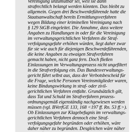
Vereinigung unzumutbar sei, weil sie dann
strafrechtlich belangt werden könnten. Das bleibt zu
allgemein. Gegen drei Beschwerde­führende hatte die
Staats­anwaltschaft bereits Ermittlungs­verfahren
wegen Bildung einer kriminellen Vereinigung nach
§ 129 StGB eingeleitet. Die Annahme, dass weitere
Angaben zu Handlungen in oder für die Vereinigung
im verwaltungs­gerichtlichen Verfahren die Straf­
verfolgungs­gefahr erhöhen würden, liegt daher zwar
für sie wie auch für diejenigen Beschwerde­führenden,
die keine Angaben zu etwaigen Strafverfahren
gemacht haben, nicht ganz fern. Doch fließen
Einlassungen im Verwaltungs­prozess nicht ungefiltert
in die Strafverfolgung ein. Das Bundes­verwaltungs­
gericht führt selbst aus, dass der Verbotsbescheid für
die Frage, welche Personen Vereins­mitglieder waren,
keine Bindungs­wirkung in straf- oder zivil­
gerichtlichen Verfahren entfalte. Grundsätzlich gilt,
dass Tat und Schuld im Strafverfahren prozess­
ordnungs­gemäß eigenständig nachgewiesen werden
müssen (vgl. BVerfGE 133, 168 <197 ff. Rn. 53 ff.>).
Ob Einlassungen zur Klagebefugnis im verwaltungs­
gerichtlichen Verfahren dennoch eine Straf­
verfolgungs­gefahr begründen oder erhöhen, wäre
daher näher zu begründen. Desgleichen wäre näher