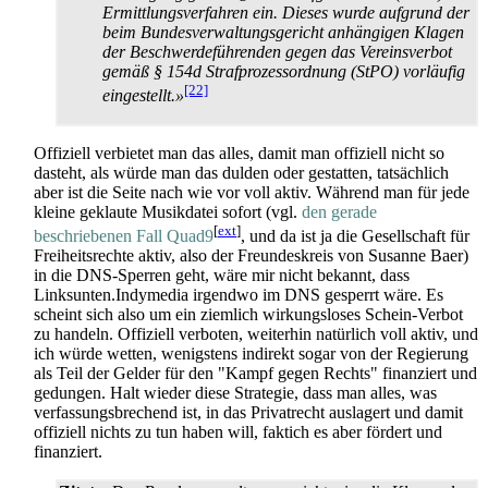
Ermittlungsverfahren ein. Dieses wurde aufgrund der
beim Bundesverwaltungsgericht anhängigen Klagen
der Beschwerde­führenden gegen das Vereinsverbot
gemäß § 154d Strafprozess­ordnung (StPO) vorläufig
[22]
eingestellt.»
Offiziell verbietet man das alles, damit man offiziell nicht so
dasteht, als würde man das dulden oder gestatten, tatsächlich
aber ist die Seite nach wie vor voll aktiv. Während man für jede
kleine geklaute Musikdatei sofort (vgl.
den gerade
[
ext
]
beschriebenen Fall Quad9
, und da ist ja die Gesellschaft für
Freiheitsrechte aktiv, also der Freundeskreis von Susanne Baer)
in die DNS-Sperren geht, wäre mir nicht bekannt, dass
Linksunten.Indymedia irgendwo im DNS gesperrt wäre. Es
scheint sich also um ein ziemlich wirkungsloses Schein-Verbot
zu handeln. Offiziell verboten, weiterhin natürlich voll aktiv, und
ich würde wetten, wenigstens indirekt sogar von der Regierung
als Teil der Gelder für den "Kampf gegen Rechts" finanziert und
gedungen. Halt wieder diese Strategie, dass man alles, was
verfassungs­brechend ist, in das Privatrecht auslagert und damit
offiziell nichts zu tun haben will, faktich es aber fördert und
finanziert.