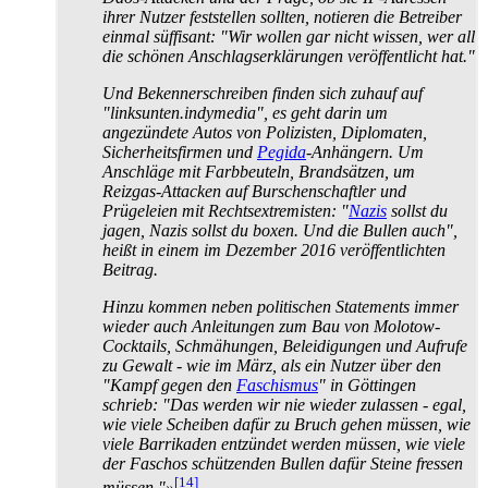
ihrer Nutzer feststellen sollten, notieren die Betreiber
einmal süffisant: "Wir wollen gar nicht wissen, wer all
die schönen Anschlags­erklärungen veröffentlicht hat."
Und Bekennerschreiben finden sich zuhauf auf
"linksunten.indymedia", es geht darin um
angezündete Autos von Polizisten, Diplomaten,
Sicherheits­firmen und
Pegida
-Anhängern. Um
Anschläge mit Farbbeuteln, Brandsätzen, um
Reizgas-Attacken auf Burschen­schaftler und
Prügeleien mit Rechts­extremisten: "
Nazis
sollst du
jagen, Nazis sollst du boxen. Und die Bullen auch",
heißt in einem im Dezember 2016 veröffentlichten
Beitrag.
Hinzu kommen neben politischen Statements immer
wieder auch Anleitungen zum Bau von Molotow-
Cocktails, Schmähungen, Beleidigungen und Aufrufe
zu Gewalt - wie im März, als ein Nutzer über den
"Kampf gegen den
Faschismus
" in Göttingen
schrieb: "Das werden wir nie wieder zulassen - egal,
wie viele Scheiben dafür zu Bruch gehen müssen, wie
viele Barrikaden entzündet werden müssen, wie viele
der Faschos schützenden Bullen dafür Steine fressen
[14]
müssen."»