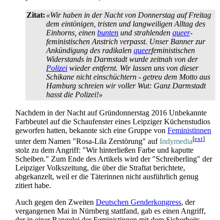
Zitat:
«Wir haben in der Nacht von Donnerstag auf Freitag
dem eintönigen, tristen und langweiligen Alltag des
Einhorns, einen
bunten
und strahlenden
queer
­
feministischen Anstrich verpasst. Unser Banner zur
Ankündigung des radikalen
queer
­feministischen
Widerstands in Darmstadt wurde zeitnah von der
Polizei
wieder entfernt. Wir lassen uns von dieser
Schikane nicht einschüchtern - getreu dem Motto aus
Hamburg schreien wir voller Wut: Ganz Darmstadt
hasst die Polizei!»
Nachdem in der Nacht auf Gründonnerstag 2016 Unbekannte
Farbbeutel auf die Schaufenster eines Leipziger Küchen­studios
geworfen hatten, bekannte sich eine Gruppe von
Feministinnen
[
ext
]
unter dem Namen "Rosa-Lila Zerstörung" auf
Indymedia
stolz zu dem Angriff: "Wir hinterließen Farbe und kaputte
Scheiben." Zum Ende des Artikels wird der "Schreiberling" der
Leipziger Volkszeitung, die über die Straftat berichtete,
abgekanzelt, weil er die Täterinnen nicht ausführlich genug
zitiert habe.
Auch gegen den Zweiten
Deutschen Genderkongress
, der
vergangenen Mai in Nürnberg stattfand, gab es einen Angriff,
der in einer Rangelei der Feministinnen mit dem Sicherheits­