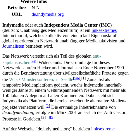
Weitere Infos
Betreiber
N.N.
URL
de.indymedia.org
Indymedia
oder auch
Independent Media Center (IMC)
(deutsch: Unabhängiges Medienzentrum) ist ein
links­extremes
Internet­portal, welches kollektiv von einem laut Eigenauskunft
global operierenden Netzwerk unabhängiger Medien­aktivisten und
Journalisten
betrieben wird.
Das Netzwerk versteht sich als Teil des globalen
anti­
[
wp
]
kapitalistischen
Widerstands. Die Grundlage für dieses
Netzwerk schufen Hacker und Journalisten Ende November 1999
durch die Bericht­erstattung über zivilgesellschaftliche Proteste gegen
[
wp
]
[1]
die
WTO-Minister­konferenz in Seattle
.
Zunächst als
temporäre Medien­plattform gedacht, wuchs Indymedia innerhalb
weniger Jahre zu einem welt­um­spannenden Netzwerk mit mehr als
150 lokalen Ablegern auf allen Kontinenten. Dabei sieht sich
Indymedia als Plattform, die bereits bestehende alternative Medien­
[2]
projekte vernetzen will.
Die erstmalige Inbetriebnahme von
de.indymedia.org
erfolgte im März 2001 anlässlich der Anti-Castor-
[3]
[4]
[5]
Proteste in Gorleben.
Auf der Webseite "de.indymedia.org" betrieben
links­extreme