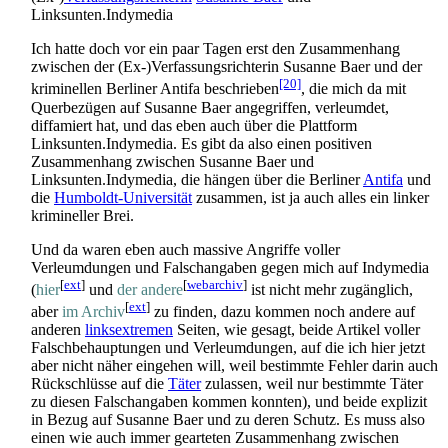
Linksunten.Indymedia
Ich hatte doch vor ein paar Tagen erst den Zusammenhang
zwischen der (Ex-)Verfassungs­richterin Susanne Baer und der
[20]
kriminellen Berliner Antifa beschrieben
, die mich da mit
Querbezügen auf Susanne Baer angegriffen, verleumdet,
diffamiert hat, und das eben auch über die Plattform
Linksunten.Indymedia. Es gibt da also einen positiven
Zusammenhang zwischen Susanne Baer und
Linksunten.Indymedia, die hängen über die Berliner
Antifa
und
die
Humboldt-Universität
zusammen, ist ja auch alles ein linker
krimineller Brei.
Und da waren eben auch massive Angriffe voller
Verleumdungen und Falschangaben gegen mich auf Indymedia
[
ext
]
[
webarchiv
]
(
hier
und
der andere
ist nicht mehr zugänglich,
[
ext
]
aber
im Archiv
zu finden, dazu kommen noch andere auf
anderen
linksextremen
Seiten, wie gesagt, beide Artikel voller
Falsch­behauptungen und Verleumdungen, auf die ich hier jetzt
aber nicht näher eingehen will, weil bestimmte Fehler darin auch
Rückschlüsse auf die
Täter
zulassen, weil nur bestimmte Täter
zu diesen Falschangaben kommen konnten), und beide explizit
in Bezug auf Susanne Baer und zu deren Schutz. Es muss also
einen wie auch immer gearteten Zusammenhang zwischen