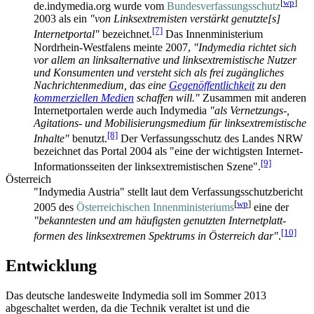
[
wp
]
de.indymedia.org wurde vom
Bundesverfassungsschutz
2003 als ein
"von Linksextremisten verstärkt genutzte[s]
[7]
Internetportal"
bezeichnet.
Das Innenministerium
Nordrhein-Westfalens meinte 2007,
"Indymedia richtet sich
vor allem an links­alternative und links­extremistische Nutzer
und Konsumenten und versteht sich als frei zugängliches
Nachrichten­medium, das eine
Gegenöffentlichkeit
zu den
kommerziellen Medien
schaffen will."
Zusammen mit anderen
Internet­portalen werde auch Indymedia
"als Vernetzungs-,
Agitations- und Mobilisierungs­medium für links­extremistische
[8]
Inhalte"
benutzt.
Der Verfassungsschutz des Landes NRW
bezeichnet das Portal 2004 als "eine der wichtigsten Internet-
[9]
Informations­seiten der links­extremistischen Szene".
Österreich
"Indymedia Austria" stellt laut dem Verfassungsschutzbericht
[
wp
]
2005 des
Öster­reichischen Innen­ministeriums
eine der
"bekanntesten und am häufigsten genutzten Internet­platt­
[10]
formen des links­extremen Spektrums in Österreich dar"
.
Entwicklung
Das deutsche landesweite Indymedia soll im Sommer 2013
abgeschaltet werden, da die Technik veraltet ist und die