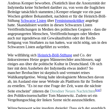
Andreas Kemper beworben. (Natürlich lässt die Anonymität der
Indymedia keine Sicherheit darüber zu, von wem die fraglichen
Beiträge tatsächlich stammten.) Kemper erlangte vor ein paar
Wochen größere Bekanntheit, nachdem er für die Heinrich-Böll-
Stiftung
Schwarze Listen
über
Feminismuskritiker
angelegt
hatte. Skandalisiert wurden in diesen Schwarzen Listen
Veröffentlichungen in Medien des politischen Gegners - dass die
angeprangerten Menschen, Veröffentlichungen oder Medien
auch nur irgendetwas mit Gewalt­aufrufen oder der Recht­
fertigung von Straftaten zu tun hatten, war nicht nötig, um in den
Schwarzen Listen aufgeführt zu werden.
Wie willfährig sich
Heinrich-Böll-Stiftung
und Co. der
linksextremen Hetze gegen Männer­rechtler anschlossen, sagt
einiges aus über die politische Kultur in Deutschland. Ob sich
hier mit dem Ausheben der Indymedia etwas ändert? So
mancher Beobachter ist skeptisch und vermutet reines
Wahlkampf­getöse. Wenig halte ideologisierte Menschen davon
ab, im Ausland eine neue Website als Plattform für ihr Treiben
zu erstellen. "Es ist nur eine Frage der Zeit, wann die nächste
[
ext
]
Seite erscheint" zitieren die
Dresdner Neuen Nachrichten
den Politik­wissen­schaftler Tom Mannewitz. Zudem sei ein
Vergeltungsschlag der linken Szene nicht auszuschließen.
Wünschenswert wäre insofern dreierlei: Dass sich der angeblich