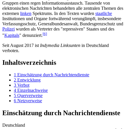
Gruppen einen regen Informations­austausch. Tausende von
elektronischen Nachrichten behandelten alle zentralen Themen des
extremen
linken
Spektrums. In den Texten wurden
staatliche
Institutionen und Organe fortwährend verunglimpft, insbesondere
Verfassungs­schutz, General­bundes­anwalt, Bundes­grenz­schutz und
Polizei
wurden als Vertreter des "repressiven" Staates und des
[6]
"
Kapitals
" denunziert.
Seit August 2017 ist
Indymedia Linksunten
in Deutschland
verboten.
Inhaltsverzeichnis
1
Einschätzung durch Nachrichtendienste
2
Entwicklung
3
Verbot
4
Einzelnachweise
5
Querverweise
6
Netzverweise
Einschätzung durch Nachrichtendienste
Deutschland