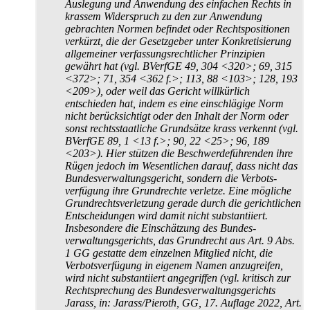
Auslegung und Anwendung des einfachen Rechts in
krassem Widerspruch zu den zur Anwendung
gebrachten Normen befindet oder Rechts­positionen
verkürzt, die der Gesetzgeber unter Konkretisierung
allgemeiner verfassungs­rechtlicher Prinzipien
gewährt hat (vgl. BVerfGE 49, 304 <320>; 69, 315
<372>; 71, 354 <362 f.>; 113, 88 <103>; 128, 193
<209>), oder weil das Gericht willkürlich
entschieden hat, indem es eine einschlägige Norm
nicht berücksichtigt oder den Inhalt der Norm oder
sonst rechts­staatliche Grundsätze krass verkennt (vgl.
BVerfGE 89, 1 <13 f.>; 90, 22 <25>; 96, 189
<203>). Hier stützen die Beschwerde­führenden ihre
Rügen jedoch im Wesentlichen darauf, dass nicht das
Bundes­verwaltungs­gericht, sondern die Verbots­
verfügung ihre Grundrechte verletze. Eine mögliche
Grundrechts­verletzung gerade durch die gerichtlichen
Entscheidungen wird damit nicht substantiiert.
Insbesondere die Einschätzung des Bundes­
verwaltungs­gerichts, das Grundrecht aus Art. 9 Abs.
1 GG gestatte dem einzelnen Mitglied nicht, die
Verbots­verfügung in eigenem Namen anzugreifen,
wird nicht substantiiert angegriffen (vgl. kritisch zur
Rechtsprechung des Bundes­verwaltungs­gerichts
Jarass, in: Jarass/Pieroth, GG, 17. Auflage 2022, Art.