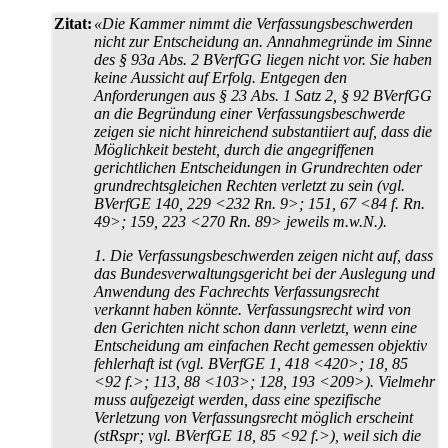
Zitat:
«Die Kammer nimmt die Verfassungsbeschwerden
nicht zur Entscheidung an. Annahmegründe im Sinne
des § 93a Abs. 2 BVerfGG liegen nicht vor. Sie haben
keine Aussicht auf Erfolg. Entgegen den
Anforderungen aus § 23 Abs. 1 Satz 2, § 92 BVerfGG
an die Begründung einer Verfassungs­beschwerde
zeigen sie nicht hinreichend substantiiert auf, dass die
Möglichkeit besteht, durch die angegriffenen
gerichtlichen Entscheidungen in Grundrechten oder
grundrechts­gleichen Rechten verletzt zu sein (vgl.
BVerfGE 140, 229 <232 Rn. 9>; 151, 67 <84 f. Rn.
49>; 159, 223 <270 Rn. 89> jeweils m.w.N.).
1. Die Verfassungsbeschwerden zeigen nicht auf, dass
das Bundes­verwaltungs­gericht bei der Auslegung und
Anwendung des Fachrechts Verfassungsrecht
verkannt haben könnte. Verfassungsrecht wird von
den Gerichten nicht schon dann verletzt, wenn eine
Entscheidung am einfachen Recht gemessen objektiv
fehlerhaft ist (vgl. BVerfGE 1, 418 <420>; 18, 85
<92 f.>; 113, 88 <103>; 128, 193 <209>). Vielmehr
muss aufgezeigt werden, dass eine spezifische
Verletzung von Verfassungsrecht möglich erscheint
(stRspr; vgl. BVerfGE 18, 85 <92 f.>), weil sich die