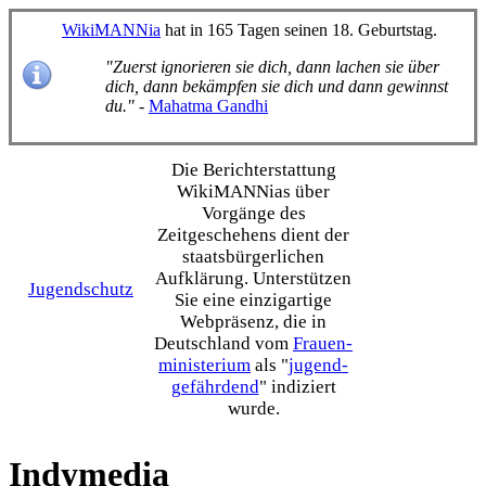
WikiMANNia
hat in 165 Tagen seinen 18. Geburtstag.
"Zuerst ignorieren sie dich, dann lachen sie über
dich, dann bekämpfen sie dich und dann gewinnst
du."
-
Mahatma Gandhi
Die Bericht­erstattung
WikiMANNias über
Vorgänge des
Zeitgeschehens dient der
staats­bürgerlichen
Aufklärung. Unterstützen
Jugendschutz
Sie eine einzig­artige
Webpräsenz, die in
Deutschland vom
Frauen­
ministerium
als "
jugend­
gefährdend
" indiziert
wurde.
Indymedia