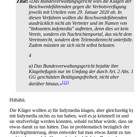
Zitat:
«Das Bundesverwaltungs­gericht wies die Klagen der
Beschwerde­führenden gegen die Verbots­verfügung
jeweils mit Urteilen vom 29. Januar 2020 ab. In
diesen Verfahren wollten die Beschwerde­führenden
ausdrücklich nicht als Vertreter und im Namen von
"linksunten.indymedia" auftreten, denn dies sei kein
Verein, sondern ein Nachrichtenportal, das nicht dem
Vereinsrecht, sondern dem Tele­medien­recht unterfalle.
Zudem müssten sie sich nicht selbst belasten.
4
a) Das Bundesverwaltungs­gericht bejahte ihre
Klagebefugnis nur im Umfang der durch Art. 2 Abs. 1
GG geschützten Betätigungs­freiheit, nicht aber
[22]
darüber hinaus.»
Hähähä.
Die Kläger wollten a) für Indymedia klagen, aber gleichzeitig b)
mit Indymedia nichts zu tun haben, weil es ja kriminell ist und
sie strafverfolgt werden könnten, sobald ruchbar würde, dass sie
etwas damit zu tun hätten. Das ist problematisch bezüglich der
Aktiv­legitimierung, denn entweder hat man etwas damit zu tun