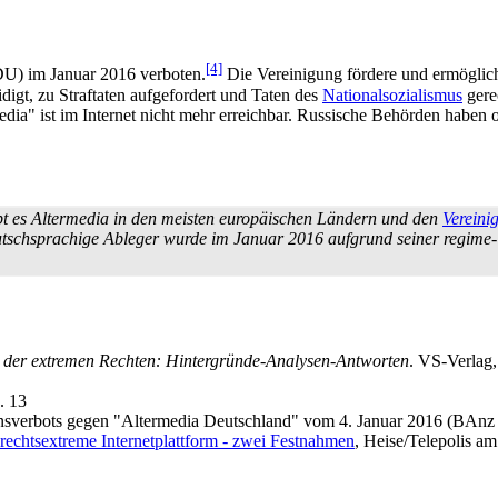
[4]
U) im Januar 2016 verboten.
Die Vereinigung fördere und ermöglich
igt, zu Straftaten aufgefordert und Taten des
Nationalsozialismus
gerec
ia" ist im Internet nicht mehr erreichbar. Russische Behörden haben o
ibt es Altermedia in den meisten europäischen Ländern und den
Vereini
tsch­sprachige Ableger wurde im Januar 2016 aufgrund seiner regime-
n der extremen Rechten: Hintergründe-Analysen-Antworten
. VS-Verlag,
. 13
nsverbots gegen "Altermedia Deutschland" vom 4. Januar 2016 (BAnz
rechtsextreme Internetplattform - zwei Festnahmen
, Heise/Telepolis a