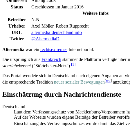
Online seit
Anfang 2003
Status
Geschlossen im Januar 2016
Weitere Infos
Betreiber
N.N.
Urheber
Axel Möller, Robert Rupprecht
URL
altermedia-deutschland.info
Twitter
@AltermediaD
Altermedia
war ein
rechts­extremes
Internetportal.
Die ursprünglich aus
Frankreich
stammende Plattform verfügte über in
[1]
stoertebeker.net
("Störtebeker-Netz").
Das Portal wendete sich in Deutschland nach eigenen Angaben an vielfäl
[
wp
]
die entsprechende Tradition
neuer sozialer Bewegungen
anzuknüpf
Einschätzung durch Nachrichtendienste
Deutschland
Laut dem Verfassungsschutz von Mecklenburg-Vorpommern handel
Auf der Webseite wurden eigene Beiträge der Betreiber veröff
Einschätzung des Verfassungs­schutzes wurde damit das Ziel ve