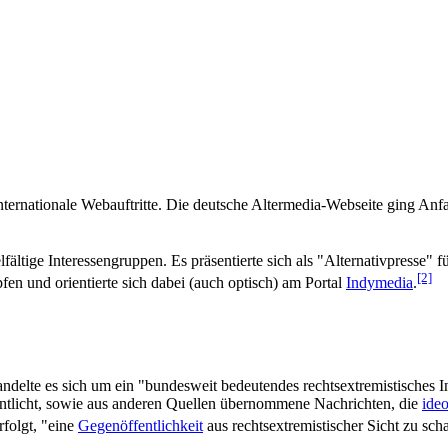
ternationale Webauftritte. Die deutsche Altermedia-Webseite ging Anfa
tige Interessen­gruppen. Es präsentierte sich als "Alternativ­presse" fü
[2]
en und orientierte sich dabei (auch optisch) am Portal
Indymedia
.
te es sich um ein "bundesweit bedeutendes rechts­extremistisches In
entlicht, sowie aus anderen Quellen übernommene Nachrichten, die
ide
rfolgt, "eine
Gegenöffentlichkeit
aus rechts­extremistischer Sicht zu sch