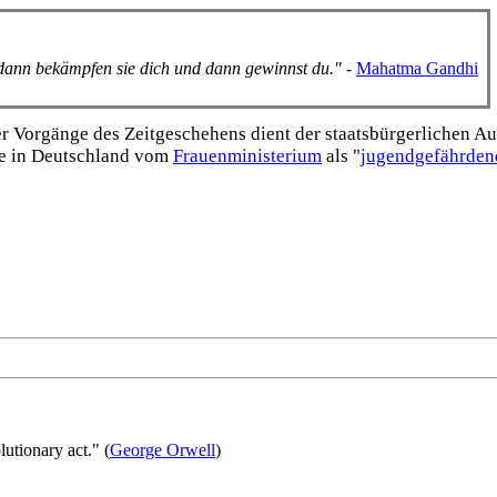
, dann bekämpfen sie dich und dann gewinnst du."
-
Mahatma Gandhi
Vorgänge des Zeitgeschehens dient der staats­bürgerlichen Aufk
e in Deutschland vom
Frauen­ministerium
als "
jugend­gefährden
olutionary act." (
George Orwell
)