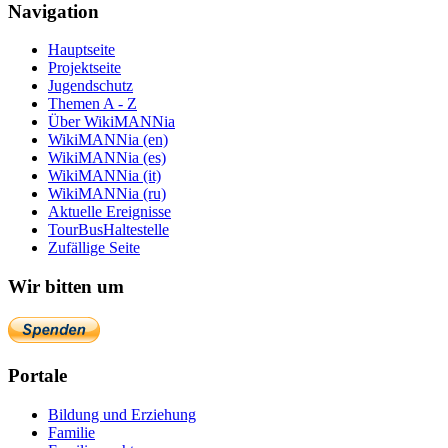
Navigation
Hauptseite
Projektseite
Jugendschutz
Themen A - Z
Über WikiMANNia
WikiMANNia (en)
WikiMANNia (es)
WikiMANNia (it)
WikiMANNia (ru)
Aktuelle Ereignisse
TourBusHaltestelle
Zufällige Seite
Wir bitten um
Portale
Bildung und Erziehung
Familie