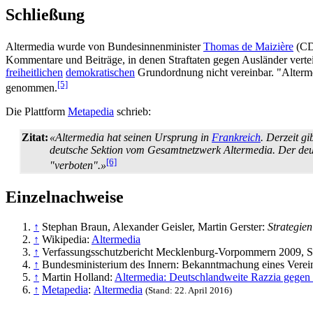
Schließung
Altermedia wurde von Bundesinnenminister
Thomas de Maizière
(CD
Kommentare und Beiträge, in denen Straftaten gegen Ausländer verteid
freiheitlichen
demokratischen
Grundordnung nicht vereinbar. "Altermed
[5]
genommen.
Die Plattform
Metapedia
schrieb:
Zitat:
«Altermedia hat seinen Ursprung in
Frankreich
. Derzeit g
deutsche Sektion vom Gesamt­netzwerk Altermedia. Der deu
[6]
"verboten".»
Einzelnachweise
↑
Stephan Braun, Alexander Geisler, Martin Gerster:
Strategie
↑
Wikipedia:
Altermedia
↑
Verfassungsschutzbericht Mecklenburg-Vorpommern 2009, S
↑
Bundesministerium des Innern: Bekanntmachung eines Verei
↑
Martin Holland:
Altermedia: Deutschlandweite Razzia gegen 
↑
Metapedia
:
Altermedia
(Stand: 22. April 2016)