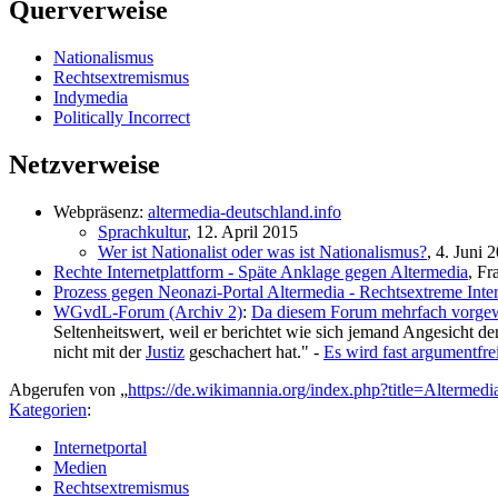
Querverweise
Nationalismus
Rechtsextremismus
Indymedia
Politically Incorrect
Netzverweise
Webpräsenz:
altermedia-deutschland.info
Sprachkultur
, 12. April 2015
Wer ist Nationalist oder was ist Nationalismus?
, 4. Juni 
Rechte Internetplattform - Späte Anklage gegen Altermedia
, Fr
Prozess gegen Neonazi-Portal Altermedia - Rechtsextreme Inter
WGvdL-Forum (Archiv 2)
:
Da diesem Forum mehrfach vorgewo
Seltenheitswert, weil er berichtet wie sich jemand Angesicht d
nicht mit der
Justiz
geschachert hat." -
Es wird fast argumentfrei
Abgerufen von „
https://de.wikimannia.org/index.php?title=Alterme
Kategorien
:
Internetportal
Medien
Rechtsextremismus