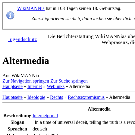
WikiMANNia
hat in 168 Tagen seinen 18. Geburtstag.
"Zuerst ignorieren sie dich, dann lachen sie über dich
Die Bericht­erstattung WikiMANNias über 
Jugendschutz
Webpräsenz, di
Altermedia
Aus WikiMANNia
Zur Navigation springen
Zur Suche springen
Hauptseite
»
Internet
»
Weblinks
» Altermedia
Hauptseite
»
Ideologie
»
Rechts
»
Rechtsextremismus
» Altermedia
Altermedia
Beschreibung
Internetportal
Slogan
"In a time of universal deceit, telling the truth is a rev
Sprachen
deutsch