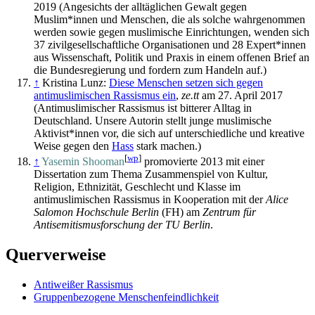
2019 (Angesichts der alltäglichen Gewalt gegen
Muslim*innen und Menschen, die als solche wahrgenommen
werden sowie gegen muslimische Einrichtungen, wenden sich
37 zivil­gesellschaftliche Organisationen und 28 Expert*innen
aus Wissenschaft, Politik und Praxis in einem offenen Brief an
die Bundesregierung und fordern zum Handeln auf.)
↑
Kristina Lunz:
Diese Menschen setzen sich gegen
antimuslimischen Rassismus ein
,
ze.tt
am 27. April 2017
(Antimuslimischer Rassismus ist bitterer Alltag in
Deutschland. Unsere Autorin stellt junge muslimische
Aktivist*innen vor, die sich auf unterschiedliche und kreative
Weise gegen den
Hass
stark machen.)
[
wp
]
↑
Yasemin Shooman
promovierte 2013 mit einer
Dissertation zum Thema Zusammenspiel von Kultur,
Religion, Ethnizität, Geschlecht und Klasse im
antimuslimischen Rassismus in Kooperation mit der
Alice
Salomon Hochschule Berlin
(FH) am
Zentrum für
Antisemitismus­forschung der TU Berlin
.
Querverweise
Antiweißer Rassismus
Gruppenbezogene Menschenfeindlichkeit