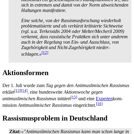
sich in extremen und damit von der Norm abweichenden
Haltungen manifestiere.
Eine solche, von der Rassismus­forschung wiederholt
problematisierte und als verkürzt kritisierte Sichtweise
(vgl. u.a. Terkessidis 2004 oder Melter/Mecheril 2009)
verkennt, dass rassistische Praktiken sich unter anderem
auch in der Regelung von Ein- und Aus­schluss, von
Zugehörigkeit und Nicht-Zugehörigkeit nieder­
[12]
schlagen.»
Aktionsformen
Der 1. Juli wurde zum
Tag gegen den Antimuslimischen Rassismus
[13]
[14]
erklärt
, eine bundesweite
Aktionswoche gegen
[15]
antimuslimischen Rassismus
initiiert
und eine
Experten
­­kom­
[16]
mission
Antimus­li­mi­scher Rassismus
eingerichtet.
Rassismusproblem in Deutschland
Zitat:
«"Antimuslimischen Rassismus kann man schon lange in