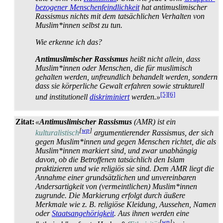
bezogener Menschen­feindlichkeit
hat anti­muslimischer
Rassismus nichts mit dem tatsächlichen Verhalten von
Muslim*innen selbst zu tun.
Wie erkenne ich das?
Antimuslimischer Rassismus
heißt nicht allein, dass
Muslim*innen oder Menschen, die für muslimisch
gehalten werden, unfreundlich behandelt werden, sondern
dass sie körperliche Gewalt erfahren sowie strukturell
[5]
[6]
und institutionell
diskriminiert
werden.»
Zitat:
«
Antimuslimischer Rassismus
(AMR) ist ein
[
wp
]
kulturalistisch
argumentierender Rassismus, der sich
gegen Muslim*innen und gegen Menschen richtet, die als
Muslim*innen markiert sind, und zwar unabhängig
davon, ob die Betroffenen tatsächlich den Islam
praktizieren und wie religiös sie sind. Dem AMR liegt die
Annahme einer grundsätzlichen und unvereinbaren
Anders­artigkeit von (vermeintlichen) Muslim*innen
zugrunde. Die Markierung erfolgt durch äußere
Merkmale wie z. B. religiöse Kleidung, Aussehen, Namen
oder
Staatsangehörigkeit
. Aus ihnen werden eine
[
wp
]