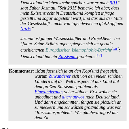
Deutschland erleben - sehr spürbar war er nach
9/11
",
sagt Zuher Jazmati. "Seit 2015 bemerke ich aber, dass
mein Existenzrecht in Deutschland komplett infrage
gestellt und sogar abgelehnt wird, und das aus der Mitte
der Gesellschaft - nicht von irgendwelchen glatzköpfigen
Nazis
."
Jazmati ist junger Wissenschaftler und Projektleiter bei
i,Slam. Seine Erfahrungen spiegeln sich im gerade
[
ext
]
erschienenen
Europäischen Islamophobie-Bericht
:
[17]
Deutschland hat ein
Rassismus
­problem.»
Kommentar:
«Man fasst sich ja an den Kopf und fragt sich,
warum
Zuwanderer
sich von den vielen schönen
Ländern auf der Welt ausgerecht das Land mit
dem großen Rassismus­problem als
Einwanderungs
­ziel erwählen. Erst wollen sie
unbedingt und
alternativlos
nach Deutschland.
Und dann angekommen, fangen sie plötzlich an
zu meckern und schwätzen großmäulig was von
"Rassismus­problem". Wie glaubwürdig ist das
denn?»