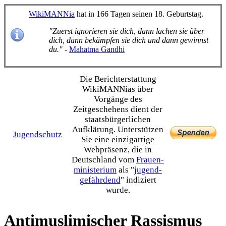
WikiMANNia
hat in 166 Tagen seinen 18. Geburtstag.
"Zuerst ignorieren sie dich, dann lachen sie über
dich, dann bekämpfen sie dich und dann gewinnst
du."
-
Mahatma Gandhi
Die Bericht­erstattung
WikiMANNias über
Vorgänge des
Zeitgeschehens dient der
staats­bürgerlichen
Aufklärung. Unterstützen
Jugendschutz
Sie eine einzig­artige
Webpräsenz, die in
Deutschland vom
Frauen­
ministerium
als "
jugend­
gefährdend
" indiziert
wurde.
Antimuslimischer Rassismus