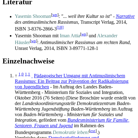
Literatur
[
wp
]
Yasemin Shooman
:
"... weil ihre Kultur so ist" -
Narrative
des antimuslimischen Rassismus
, Transcript Verlag, 2014,
[18]
ISBN 3-8376-2866-3
[
wp
]
Yasemin Shooman mit
Iman Attia
und
Alexander
[
wp
]
Häusler
:
Antimuslimischer Rassismus am rechten Rand
,
Unrast Verlag, 2014, ISBN 3-89771-128-1
Einzelnachweise
1,0
1,1
↑
Pädagogischer Umgang mit Antimuslimischem
Rassismus: Ein Beitrag zur Prävention der Radikalisierung
von Jugendlichen
- Im Auftrag des Landes Baden-
Württemberg - Ministerium für Soziales und Integration,
Oktober 2016 (76 Seiten) (Diese Broschüre wurde erstellt von
der
Landes­koordinierungs­stelle Demokratie­zentrum Baden-
Württemberg Jugend­stiftung Baden-Württemberg
im Auftrag
von
Baden-Württemberg - Ministerium für Soziales und
Integration
, gefördert vom
Bundesministerium für Familie,
Senioren, Frauen und Jugend
im Rahmen des
[
ext
]
Bundesprogramms
Demokratie leben!
.)
Vergleiche dazu:
Demokratieförderung und