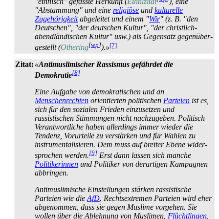
"ethnisch" gefasste Herkunft (
Ethnizität
), eine
"Abstammung" und eine
religiöse
und
kulturelle
Zugehörigkeit
abgeleitet und einem "
Wir
" (z. B. "den
Deutschen", "der deutschen Kultur", "der christlich-
abendländischen Kultur" usw.) als Gegensatz gegen­über­
[
wp
]
[7]
gestellt (
Othering
).»
Zitat:
«
Antimuslimischer Rassismus gefährdet die
[8]
Demokratie
Eine Aufgabe von demokratischen und an
Menschenrechten
orientierten politischen
Parteien
ist es,
sich für den sozialen Frieden einzusetzen und
rassistischen Stimmungen nicht nachzugeben. Politisch
Verantwortliche haben allerdings immer wieder die
Tendenz, Vorurteile zu verstärken und für Wahlen zu
instrumentalisieren. Dem muss auf breiter Ebene wider­
[9]
sprochen werden.
Erst dann lassen sich manche
Politikerinnen
und Politiker von derartigen Kampagnen
abbringen.
Antimuslimische Einstellungen stärken rassistische
Parteien wie die
AfD
. Rechtsextremen Parteien wird eher
abgenommen, dass sie gegen Muslime vorgehen. Sie
wollen über die Ablehnung von Muslimen,
Flüchtlingen
,