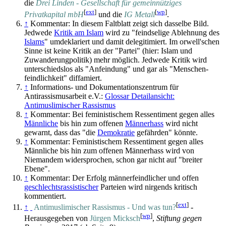
die
Drei Linden - Gesellschaft für gemeinnütziges
[
ext
]
[
wp
]
Privatkapital mbH
und die
IG Metall
.
↑
Kommentar: In diesem Faltblatt zeigt sich dasselbe Bild.
Jedwede
Kritik am Islam
wird zu "feindselige Ablehnung des
Islams
" umdeklariert und damit delegitimiert. Im orwell'schen
Sinne ist keine Kritik an der "Partei" (hier: Islam und
Zuwanderung­politik) mehr möglich. Jedwede Kritik wird
unterschiedslos als "Anfeindung" und gar als "Menschen­
feindlichkeit" diffamiert.
↑
Informations- und Dokumentationszentrum für
Antirassismusarbeit e.V.:
Glossar Detailansicht:
Antimuslimischer Rassismus
↑
Kommentar: Bei feministischem Ressentiment gegen alles
Männliche
bis hin zum offenen
Männerhass
wird nicht
gewarnt, dass das "die
Demokratie
gefährden" könnte.
↑
Kommentar: Feministischem Ressentiment gegen alles
Männliche bis hin zum offenen Männerhass wird von
Niemandem widersprochen, schon gar nicht auf "breiter
Ebene".
↑
Kommentar: Der Erfolg männerfeindlicher und offen
geschlechts­rassistischer
Parteien wird nirgends kritisch
kommentiert.
[
ext
]
↑
Antimuslimischer Rassismus - Und was tun?
-
[
wp
]
Herausgegeben von
Jürgen Micksch
,
Stiftung gegen