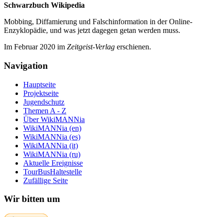
Schwarzbuch Wikipedia
Mobbing, Diffamierung und Falsch­information in der Online-
Enzyklo­pädie, und was jetzt da­gegen getan werden muss.
Im Februar 2020 im
Zeit­geist-Verlag
erschienen.
Navigation
Hauptseite
Projektseite
Jugendschutz
Themen A - Z
Über WikiMANNia
WikiMANNia (en)
WikiMANNia (es)
WikiMANNia (it)
WikiMANNia (ru)
Aktuelle Ereignisse
TourBusHaltestelle
Zufällige Seite
Wir bitten um