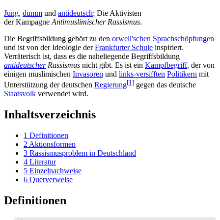
Jung
,
dumm
und
antideutsch
: Die Aktivisten
der Kampagne
Antimuslimischer Rassismus
.
Die Begriffsbildung gehört zu den
orwell'schen Sprach­schöpfungen
und ist von der Ideologie der
Frankfurter Schule
inspiriert.
Verräterisch ist, dass es die nahe­liegende Begriffs­bildung
antideutscher
Rassismus
nicht gibt. Es ist ein
Kampfbegriff
, der von
einigen muslimischen
Invasoren
und
links-versifften
Politikern
mit
[1]
Unterstützung der deutschen
Regierung
gegen das deutsche
Staatsvolk
verwendet wird.
Inhaltsverzeichnis
1
Definitionen
2
Aktionsformen
3
Rassismusproblem in Deutschland
4
Literatur
5
Einzelnachweise
6
Querverweise
Definitionen