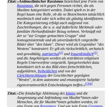
Zitat:
«
Antimuslimischer Rassismus
bezeichnet jene Form von
Rassismus
, die sich gegen Personen richtet, die als
Muslime kategorisiert werden. Dabei spielt es in der
Regel kaum eine Rolle, ob die so Bezeichneten tatsächlich
muslimisch sind oder sich selbst als gläubig identifizieren.
Die Kategorisierung erfolgt auch aufgrund von
Zuschreibungen, die u. a. auf äußerliche Merkmale oder
familiäre Herkunfts­länder Bezug nehmen. Verknüpft mit
der so "zur Gruppe gemachten Gruppe" sind
homogenisierende und als unveränderlich vorgestellte
Bilder über "den Islam". Dieser wird als Gegenüber "des
Westens" konstruiert: Er gilt als rückschrittlich, archaisch
[2]
[3]
und gewalttätig,
patriarchal
und
frauen­feindlich
,
und die Angehörigen werden als restriktiven religiösen
Regeln Unterworfene vorgestellt. Spiegelverkehrt dazu
konstituiert sich so das Bild eines fortschrittlichen,
aufgeklärten,
freiheitlichen
und von der
Gleichberechtigung
der Geschlechter geprägten
"Westen", in dem autonome und emanzipierte Subjekte
[1]
[4]
eigen­verantwortlich Entscheidungen treffen.»
Zitat:
«Die feindselige Ablehnung des
Islams
und die
Ausgrenzung und Anfeindung von Muslim*innen oder
Menschen, die für Muslim*innen gehalten werden, ist
eine Form von
Rassismus
. Und wie jede Form
Gruppen­