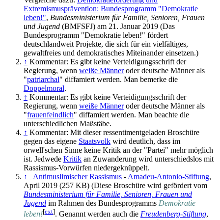
Extremismusprävention: Bundesprogramm "Demokratie
leben!"
,
Bundesministerium für Familie, Senioren, Frauen
und Jugend
(BMFSFJ) am 21. Januar 2019 (Das
Bundesprogramm "Demokratie leben!" fördert
deutschlandweit Projekte, die sich für ein vielfältiges,
gewaltfreies und demokratisches Miteinander einsetzen.)
↑
Kommentar: Es gibt keine Verteidigungsschrift der
Regierung, wenn
weiße Männer
oder deutsche Männer als
"
patriarchal
" diffamiert werden. Man bemerke die
Doppelmoral
.
↑
Kommentar: Es gibt keine Verteidigungsschrift der
Regierung, wenn
weiße Männer
oder deutsche Männer als
"
frauen­feindlich
" diffamiert werden. Man beachte die
unterschiedlichen Maßstäbe.
↑
Kommentar: Mit dieser ressentiment­geladen Broschüre
gegen das eigene
Staatsvolk
wird deutlich, dass im
orwell'schen Sinne keine Kritik an der "Partei" mehr möglich
ist. Jedwede
Kritik
an Zuwanderung wird unterschiedslos mit
Rassismus-Vorwürfen niedergeknüppelt.
↑
Antimuslimischer Rassismus
-
Amadeu-Antonio-Stiftung
,
April 2019 (257 KB) (Diese Broschüre wird gefördert vom
Bundesministerium für Familie, Senioren, Frauen und
Jugend
im Rahmen des Bundesprogramms
Demokratie
[
ext
]
leben!
. Genannt werden auch die
Freudenberg-Stiftung
,