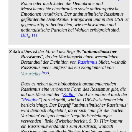
Roma oder auch Juden die Demokratie und
Menschenrechte einschränken sowie antieuropäische
Emotionen verstärken. Der antimuslimische Rassismus
gefährdet die Demokratie. Europaweit und in den USA ist
gegenwärtig zu beobachten, wie rechtsextreme und
nationalistische Parteien bei Wahlen erfolgreich sind.
[10]
[11]
»
Zitat:
«Dies ist der Vorteil des Begriffs "
antimuslimischer
Rassismus
", da der Machtaspekt einen wesentlichen
Bestandteil der Definition von
Rassismus
bildet, weshalb
Rassismus mehr umfasst als ein Konglomerat von
[
wp
]
Vorurteilen
.
Dass es neben dem biologistisch argumentierenden
Rassismus eine verbreitete Form des Rassismus gibt, die
auf das Merkmal der "
Kultur
" (und ihr inhärent auch der
"
Religion
") zurückgreift, wird im DIK-Zwischen­bericht
berücksichtigt. Der Begriff "antimuslimischer Rassismus"
wird dennoch abgelehnt, da er sich "nur für die 'harten
Varianten' entsprechender Negativ-Einstellungen
verwenden" ließe (Zwischenbericht, S. 3). Hier kommt
ein Rassismus­verständnis zum Ausdruck, wonach
Rassismus ein gesellschaftliches Rand­phänomen sei, das