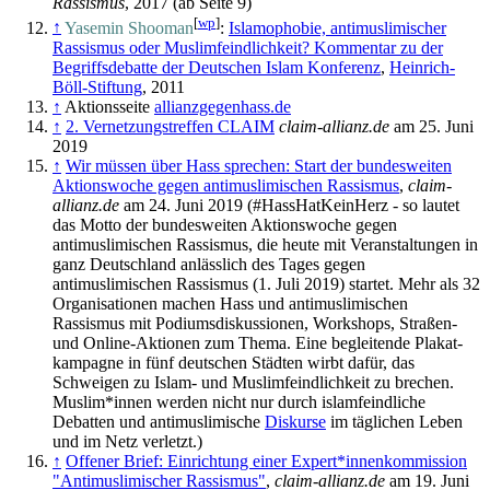
Rassismus
, 2017 (ab Seite 9)
[
wp
]
↑
Yasemin Shooman
:
Islamophobie, antimuslimischer
Rassismus oder Muslimfeindlichkeit? Kommentar zu der
Begriffsdebatte der Deutschen Islam Konferenz
,
Heinrich-
Böll-Stiftung
, 2011
↑
Aktionsseite
allianzgegenhass.de
↑
2. Vernet­zungs­treffen CLAIM
claim-allianz.de
am 25. Juni
2019
↑
Wir müssen über Hass sprechen: Start der bundesweiten
Aktionswoche gegen antimuslimischen Rassismus
,
claim-
allianz.de
am 24. Juni 2019 (#HassHatKeinHerz - so lautet
das Motto der bundesweiten Aktionswoche gegen
antimuslimischen Rassismus, die heute mit Veranstaltungen in
ganz Deutschland anlässlich des Tages gegen
antimuslimischen Rassismus (1. Juli 2019) startet. Mehr als 32
Organisationen machen Hass und anti­muslimischen
Rassismus mit Podiums­diskussionen, Workshops, Straßen-
und Online-Aktionen zum Thema. Eine begleitende Plakat­
kampagne in fünf deutschen Städten wirbt dafür, das
Schweigen zu Islam- und Muslim­feindlichkeit zu brechen.
Muslim*innen werden nicht nur durch islam­feindliche
Debatten und anti­muslimische
Diskurse
im täglichen Leben
und im Netz verletzt.)
↑
Offener Brief: Einrichtung einer Expert*innen­kom­mission
"Antimus­li­mi­scher Rassismus"
,
claim-allianz.de
am 19. Juni