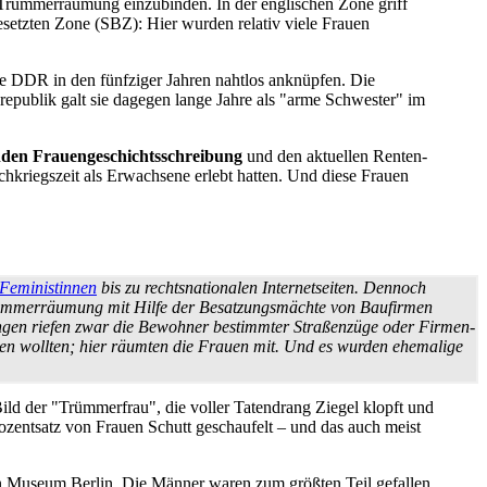
Trümmer­räumung einzubinden. In der englischen Zone griff
esetzten Zone (SBZ): Hier wurden relativ viele Frauen
e DDR in den fünfziger Jahren nahtlos anknüpfen. Die
republik galt sie dagegen lange Jahre als "arme Schwester" im
den Frauen­geschichts­schreibung
und den aktuellen Renten­
achkriegszeit als Erwachsene erlebt hatten. Und diese Frauen
Feministinnen
bis zu rechtsnationalen Internet­seiten. Dennoch
 Trümmer­räumung mit Hilfe der Besatzungs­mächte von Baufirmen
tungen riefen zwar die Bewohner bestimmter Straßenzüge oder Firmen­
eiben wollten; hier räumten die Frauen mit. Und es wurden ehemalige
Bild der "Trümmerfrau", die voller Tatendrang Ziegel klopft und
rozentsatz von Frauen Schutt geschaufelt – und das auch meist
en Museum Berlin. Die Männer waren zum größten Teil gefallen