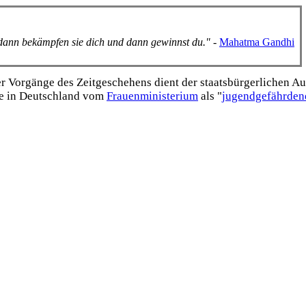
, dann bekämpfen sie dich und dann gewinnst du."
-
Mahatma Gandhi
Vorgänge des Zeitgeschehens dient der staats­bürgerlichen Aufk
e in Deutschland vom
Frauen­ministerium
als "
jugend­gefährden