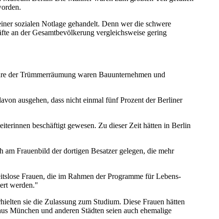
worden.
einer sozialen Notlage gehandelt. Denn wer die schwere
räfte an der Gesamt­bevölkerung vergleichsweise gering
eure der Trümmer­räumung waren Bau­unter­nehmen und
avon ausgehen, dass nicht einmal fünf Prozent der Berliner
iterinnen beschäftigt gewesen. Zu dieser Zeit hätten in Berlin
ch am Frauenbild der dortigen Besatzer gelegen, die mehr
rbeitslose Frauen, die im Rahmen der Programme für Lebens­
iert werden."
hielten sie die Zulassung zum Studium. Diese Frauen hätten
rn aus München und anderen Städten seien auch ehemalige