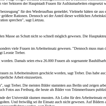
len vier Sektoren der Hauptstadt Frauen für Aufräumarbeiten eingesetzt 
 Überzeugung" für den Wiederaufbau gemeldet. Vielmehr hätten sie aus 
 größere Rationen. Dennoch sei der Anteil dieser weiblichen Arbeits­k
tion sprechen", sagt Lietzau.
ßen Masse an Schutt nicht so schnell möglich gewesen. Die Haupt­akt
esonders viele Frauen im Arbeits­einsatz gewesen. "Dennoch muss man d
gt Leonie Treber.
 worden. Damals seien etwa 26.000 Frauen als sogenannte Bau­hilfs­arbe
rauen zu Arbeits­einsätzen geschickt worden, sagt Treber. Das habe au
rperliche Arbeit einzusetzen.
en", sagt Treber. Die meisten Bilder stammten aus Berlin und zeigen a
uch Fotos aus Freiburg, die heute als Bilder von Trümmer­frauen publiz
e der Universität räumen mussten. Als Lohn für den Arbeits­einsatz er
gegolten. Und freiwillig sei ihr Einsatz auch nicht gewesen. Auf Bilde