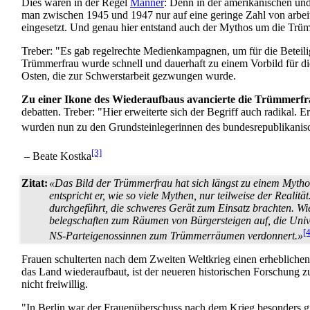
Dies waren in der Regel
Männer
: Denn in der amerikanischen un
man zwischen 1945 und 1947 nur auf eine geringe Zahl von arbeits
eingesetzt. Und genau hier entstand auch der Mythos um die Trüm
Treber: "Es gab regelrechte Medien­kampagnen, um für die Betei
Trümmerfrau wurde schnell und dauerhaft zu einem Vorbild für d
Osten, die zur Schwerst­arbeit gezwungen wurde.
Zu einer Ikone des Wiederaufbaus avancierte die Trümmerfra
debatten. Treber: "Hier erweiterte sich der Begriff auch radikal. 
wurden nun zu den Grund­stein­legerinnen des bundes­republikani
[3]
– Beate Kostka
Zitat:
«Das Bild der Trümmerfrau hat sich längst zu einem Mythos 
entspricht er, wie so viele Mythen, nur teilweise der Real
durchgeführt, die schweres Gerät zum Einsatz brachten. Wi
belegschaften zum Räumen von Bürger­steigen auf, die Unive
[4
NS-Partei­genossinnen zum Trümmer­räumen verdonnert.»
Frauen schulterten nach dem Zweiten Weltkrieg einen erheblichen T
das Land wiederaufbaut, ist der neueren historischen Forschung z
nicht freiwillig.
"In Berlin war der Frauenüberschuss nach dem Krieg besonders g