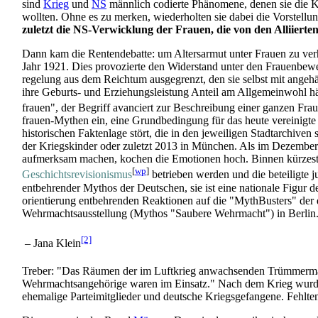
sind
Krieg
und
NS
männlich codierte Phänomene, denen sie die Kon
wollten. Ohne es zu merken, wieder­holten sie dabei die Vorstel
zuletzt die NS-Verwicklung der Frauen, die von den Alliierten
Dann kam die Rentendebatte: um Altersarmut unter Frauen zu verhi
Jahr 1921. Dies provozierte den Widerstand unter den Frauen­bewe
regelung aus dem Reichtum ausgegrenzt, den sie selbst mit angehä
ihre Geburts- und Erziehungs­leistung Anteil am Allgemeinwohl h
frauen", der Begriff avanciert zur Beschreibung einer ganzen Fra
frauen-Mythen ein, eine Grundbedingung für das heute vereinigt
historischen Faktenlage stört, die in den jeweiligen Stadt­archiv
der Kriegskinder oder zuletzt 2013 in München. Als im Dezember 
aufmerksam machen, kochen die Emotionen hoch. Binnen kürzeste
[
wp
]
Geschichtsrevisionismus
betrieben werden und die beteiligte j
entbehrender Mythos der Deutschen, sie ist eine nationale Figur der
orientierung entbehrenden Reaktionen auf die "MythBusters" der
Wehrmachts­ausstellung (Mythos "Saubere Wehrmacht") in Berlin
[2]
– Jana Klein
Treber: "Das Räumen der im Luftkrieg anwachsenden Trümmer­mas
Wehrmachts­angehörige waren im Einsatz." Nach dem Krieg wurden
ehemalige Partei­mitglieder und deutsche Kriegs­gefangene. Fehlten