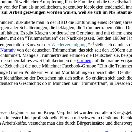
tinuität weiblicher Aufopferung für die Familie und die Gesellschaft 
lung von der Frau als unpolitischem, gegenüber Ideologien tendenziell
 zur Arbeit gezwungen worden waren, weil sie sich im NS-Staat akti
ndern, diskutierte man in der BRD die Einführung eines Rentenjahres fü
gten aller Schattierungen, die beklagten, die Trümmer­frauen hätten 
uft hätten. Es gibt Klagen vor deutschen Gerichten und mit einem ents
ätten, mit den "Trümmer­frauen" der Nachkriegszeit. Seit den 1980er J
[
wp
]
uen­generation. Kurz vor der
Wieder­vereinigung
stellt sich damit, s
e
Narrativ
von der deutschen Trümmerfrau, das sich seit den 1990ern a
en schlummert. Mangels Trümmer­frauen erfinden die Deutschen sie, beisp
desselben Jahres zwei Politikerinnen der
Grünen
auf die braune Verga
r Zeit erhält die neue Münchner Facebook-Gruppe "Ehrt die Trümmer­f
unge Grünen-Politikerin wird mit Mord­drohungen überschüttet. Deutlich
 Identifikation der Deutschen mit sich selbst. So erklären sich auch die
 deutschen Geschichte: ob in München zur "Trümmerfrau", in Dresden 
.
sen begann schon im Krieg. Verpflichtet wurden vor allem Kriegsgef
 in erster Linie professionelle Firmen mit schwerem Gerät und Fachk
 Arbeitskräfte, versuchte man dies durch Bürger­einsätze und dienst­verp