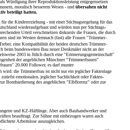
als Würdigung ihrer Reproduktions­leistung entgegen­setzen
 immunem, moralisch besserem Wesen - und
übersahen nicht
v beteiligt hatten.
r die Kinder­erziehung - mit einer Stichtags­regelung für das
Deutschland wiederaufgebaut und würden nun per Stichtags­
prechenden Urteil verschmelzen diskursiv die Frauen, die durch
ahren sind im Westen demnach (fast) alle Frauen "Trümmer­
o Treber, eine Kompatibilität der beiden deutschen Trümmer­
uch beim bundesweiten Bau neuer Denkmäler nicht an der
ielsweise 2003 in Jülich durch eine "Erinnerungs­gemeinschaft"
ngenheit der angeblichen Münchner "Trümmer­frauen"
rauen" 20.000 Follower, es darf munter
 wird: die Trümmerfrau ist nicht nur ein jeglicher Faktenlage
 zutiefst emotionalen, jeglicher Sachlichkeit oder Fakten­
zur Bombardierung des angeblichen "Elbflorenz" oder zur
angene und KZ-Häftlinge. Aber auch Bau­hand­werker und
räften beauftragt. Zur Sühne mit einbezogen waren auch
flichtete Arbeitslose auszugleichen.