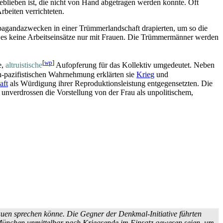
eblieben ist, die nicht von Hand abgetragen werden konnte. Oft
beiten verrichteten.
aganda­zwecken in einer Trümmer­landschaft drapierten, um so die
es keine Arbeits­einsätze nur mit Frauen. Die Trümmer­männer werden
[
wp
]
e,
altruistische
Aufopferung für das Kollektiv umgedeutet. Neben
ch-pazifistischen Wahrnehmung erklärten sie
Krieg
und
aft
als Würdigung ihrer Reproduktions­leistung entgegen­setzten. Die
n unverdrossen die Vorstellung von der Frau als unpolitischem,
uen sprechen könne. Die Gegner der Denkmal-Initiative führten
n München unmittelbar nach Kriegsende im Einsatz gewesen seien, um