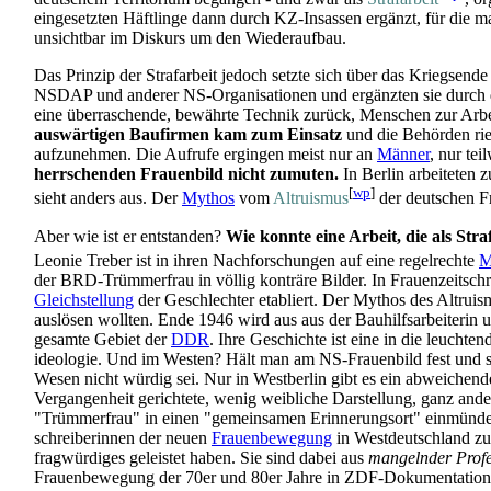
eingesetzten Häftlinge dann durch KZ-Insassen ergänzt, für die ma
unsichtbar im Diskurs um den Wiederaufbau.
Das Prinzip der Strafarbeit jedoch setzte sich über das Kriegsend
NSDAP und anderer NS-Organisationen und ergänzten sie durch deut
eine überraschende, bewährte Technik zurück, Menschen zur Arb
auswärtigen Baufirmen kam zum Einsatz
und die Behörden rief
aufzunehmen. Die Aufrufe ergingen meist nur an
Männer
, nur te
herrschenden Frauenbild nicht zumuten.
In Berlin arbeiteten
[
wp
]
sieht anders aus. Der
Mythos
vom
Altruismus
der deutschen Fr
Aber wie ist er entstanden?
Wie konnte eine Arbeit, die als Str
Leonie Treber ist in ihren Nachforschungen auf eine regelrechte
M
der BRD-Trümmerfrau in völlig konträre Bilder. In Frauen­zeit­schr
Gleichstellung
der Geschlechter etabliert. Der Mythos des Altruis
auslösen wollten. Ende 1946 wird aus aus der Bauhilfs­arbeiterin 
gesamte Gebiet der
DDR
. Ihre Geschichte ist eine in die leucht
ideologie. Und im Westen? Hält man am NS-Frauenbild fest und
Wesen nicht würdig sei. Nur in Westberlin gibt es ein abweichende
Vergangenheit gerichtete, wenig weibliche Darstellung, ganz ande
"Trümmerfrau" in einen "gemeinsamen Erinnerungsort" einmünden
schreiberinnen der neuen
Frauenbewegung
in West­deutschland zu
fragwürdiges geleistet haben. Sie sind dabei aus
mangelnder Profes
Frauen­bewegung der 70er und 80er Jahre in ZDF-Dokumentationen