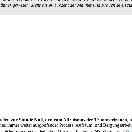
ner gewesen. Mehr als 90 Prozent der Männer und Frauen seien zum 
treten zur Stunde Null, den vom Altruismus der Trümmer­frauen,
cher, immer weiter ausgreifender Prozess. Aufräum- und Bergungs­arbei
rganisiert von unter­schiedlichen Organisationen des NS-Staats, vom
Reic