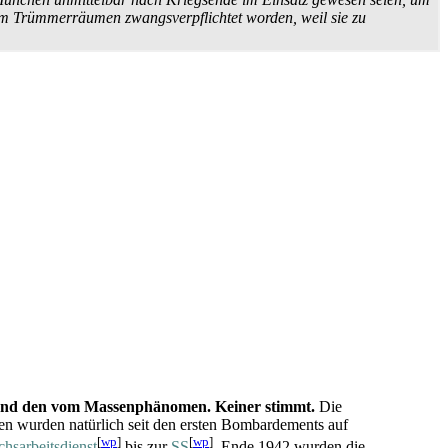
Trümmer­räumen zwangs­verpflichtet worden, weil sie zu
 und den vom Massen­phänomen. Keiner stimmt.
Die
ten wurden natürlich seit den ersten Bombardements auf
[
wp
]
[
wp
]
hs­arbeits­dienst
bis zur
SS
. Ende 1942 wurden die