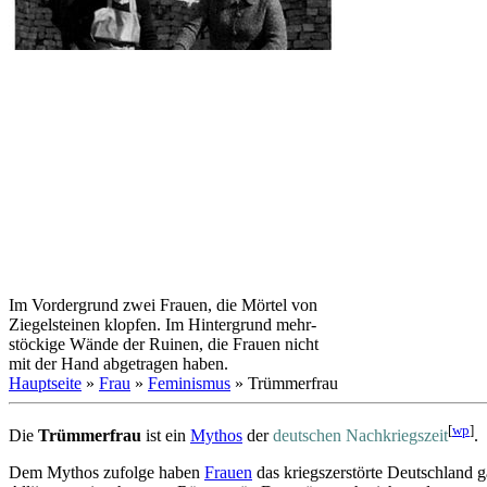
Im Vordergrund zwei Frauen, die Mörtel von
Ziegel­steinen klopfen. Im Hintergrund mehr­
stöckige Wände der Ruinen, die Frauen nicht
mit der Hand abgetragen haben.
Hauptseite
»
Frau
»
Feminismus
» Trümmerfrau
[
wp
]
Die
Trümmerfrau
ist ein
Mythos
der
deutschen Nachkriegszeit
.
Dem Mythos zufolge haben
Frauen
das kriegs­zerstörte Deutschland 