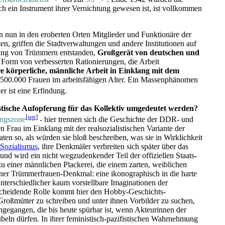
uch ein Instrument ihrer Vernichtung gewesen ist, ist vollkommen
en nun in den eroberten Orten Mitglieder und Funktionäre der
, griffen die Stadt­verwaltungen und andere Institutionen auf
tung von Trümmern entstanden,
Großgerät von deutschen und
n Form von verbesserten Rationierungen, die Arbeit
e körperliche, männliche Arbeit in Einklang mit dem
500.000 Frauen im arbeits­fähigen Alter. Ein Massen­phänomen
er ist eine Erfindung.
uistische Aufopferung für das Kollektiv umgedeutet werden?
[
wp
]
ngs­zone
- hier trennen sich die Geschichte der DDR- und
 Frau im Einklang mit der real­sozialistischen Variante der
aten so, als würden sie bloß beschreiben, was sie in Wirklichkeit
Sozialismus
, ihre Denkmäler verbreiten sich später über das
und wird ein nicht wegzudenkender Teil der offiziellen Staats­
u einer männlichen Plackerei, die einem zarten, weiblichen
liner Trümmer­frauen-Denkmal: eine ikonographisch in die harte
ter­schiedlicher kaum vorstellbare Imaginationen der
scheidende Rolle kommt hier den Hobby-Geschichts­
 Großmütter zu schreiben und unter ihnen Vorbilder zu suchen,
ingegangen, die bis heute spürbar ist, wenn Akteurinnen der
eln dürfen. In ihrer feministisch-pazifistischen Wahrnehmung