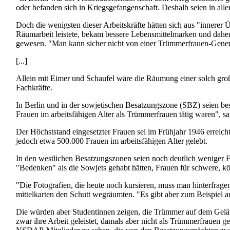
oder befanden sich in Kriegs­gefangen­schaft. Deshalb seien in al
Doch die wenigsten dieser Arbeitskräfte hätten sich aus "innerer
Räumarbeit leistete, bekam bessere Lebens­mittel­marken und daher
gewesen. "Man kann sicher nicht von einer Trümmer­frauen-Genera
[...]
Allein mit Eimer und Schaufel wäre die Räumung einer solch gro
Fachkräfte.
In Berlin und in der sowjetischen Besatzungs­zone (SBZ) seien b
Frauen im arbeits­fähigen Alter als Trümmerfrauen tätig waren", sa
Der Höchststand eingesetzter Frauen sei im Frühjahr 1946 erreicht
jedoch etwa 500.000 Frauen im arbeits­fähigen Alter gelebt.
In den westlichen Besatzungs­zonen seien noch deutlich weniger F
"Bedenken" als die Sowjets gehabt hätten, Frauen für schwere, kö
"Die Fotografien, die heute noch kursieren, muss man hinter­frag
mittel­karten den Schutt wegräumten. "Es gibt aber zum Beispiel a
Die würden aber Studentinnen zeigen, die Trümmer auf dem Geländ
zwar ihre Arbeit geleistet, damals aber nicht als Trümmer­frauen 