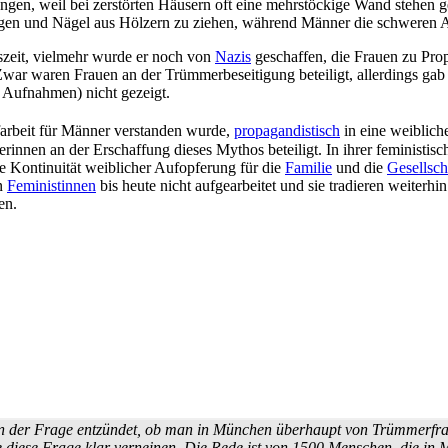
gen, weil bei zerstörten Häusern oft eine mehr­stöckige Wand stehen g
agen und Nägel aus Hölzern zu ziehen, während Männer die schweren Ar
szeit, vielmehr wurde er noch von
Nazis
geschaffen, die Frauen zu Prop
ar waren Frauen an der Trümmer­beseitigung beteiligt, allerdings gab 
 Aufnahmen) nicht gezeigt.
rbeit für Männer verstanden wurde,
propagandistisch
in eine weiblich
rinnen an der Erschaffung dieses Mythos beteiligt. In ihrer feministis
 Kontinuität weiblicher Aufopferung für die
Familie
und die
Gesellsch
on
Feministinnen
bis heute nicht aufgearbeitet und sie tradieren weiterhi
en.
an der Frage entzündet, ob man in München überhaupt von Trümmer­fra
die diese Frage klar verneinen. Die Rede ist von 1500 Menschen, die i