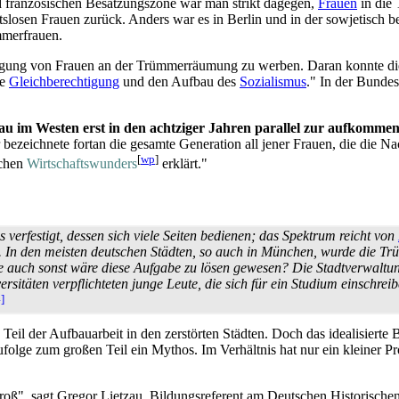
d französischen Besatzungszone war man strikt dagegen,
Frauen
in die 
losen Frauen zurück. Anders war es in Berlin und in der sowjetisch b
mer­frauen.
ligung von Frauen an der Trümmer­räumung zu werben. Daran konnte di
ie
Gleichberechtigung
und den Aufbau des
Sozialismus
." In der Bundes
u im Westen erst in den achtziger Jahren parallel zur aufkommen
Er bezeichnete fortan die gesamte Generation all jener Frauen, die die N
[
wp
]
schen
Wirtschafts­wunders
erklärt."
verfestigt, dessen sich viele Seiten bedienen; das Spektrum reicht von
ität. In den meisten deutschen Städten, so auch in München, wurde die
e auch sonst wäre diese Aufgabe zu lösen gewesen? Die Stadt­ver­wal
rsitäten verpflichteten junge Leute, die sich für ein Studium einschr
]
eil der Aufbauarbeit in den zerstörten Städten. Doch das idealisierte 
ufolge zum großen Teil ein Mythos. Im Verhältnis hat nur ein kleiner P
roß", sagt Gregor Lietzau, Bildungsreferent am Deutschen Historisch