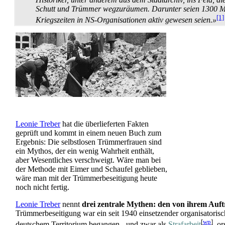
Schutt und Trümmer wegzuräumen. Darunter seien 1300 Män
[1]
Kriegszeiten in NS-Organisationen aktiv gewesen seien.»
Leonie Treber
hat die über­lieferten Fakten
geprüft und kommt in einem neuen Buch zum
Ergebnis: Die selbst­losen Trümmer­frauen sind
ein Mythos, der ein wenig Wahr­heit enthält,
aber Wesentliches ver­schweigt. Wäre man bei
der Methode mit Eimer und Schaufel geblieben,
wäre man mit der Trümmer­be­seitigung heute
noch nicht fertig.
Leonie Treber
nennt
drei zentrale Mythen: den von ihrem Auf
Trümmer­beseitigung war ein seit 1940 einsetzender organisatoris
[
wp
]
deutschem Territorium begangen - und zwar als
Strafarbeit
, o