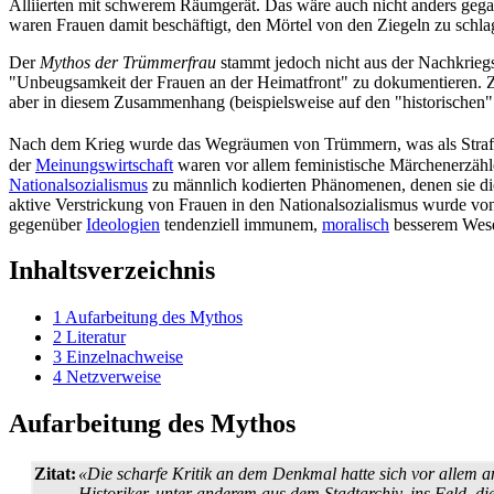
Alliierten mit schwerem Räumgerät. Das wäre auch nicht anders gegan
waren Frauen damit beschäftigt, den Mörtel von den Ziegeln zu schl
Der
Mythos der Trümmerfrau
stammt jedoch nicht aus der Nachkrieg
"Unbeugsamkeit der Frauen an der Heimatfront" zu dokumentieren. Zw
aber in diesem Zusammenhang (beispielsweise auf den "historischen"
Nach dem Krieg wurde das Wegräumen von Trümmern, was als Strafa
der
Meinungswirtschaft
waren vor allem feministische Märchen­erzähle
Nationalsozialismus
zu männlich kodierten Phänomenen, denen sie die
aktive Verstrickung von Frauen in den National­sozialismus wurde v
gegenüber
Ideologien
tendenziell immunem,
moralisch
besserem Wes
Inhaltsverzeichnis
1
Aufarbeitung des Mythos
2
Literatur
3
Einzelnachweise
4
Netzverweise
Aufarbeitung des Mythos
Zitat:
«Die scharfe Kritik an dem Denkmal hatte sich vor allem 
Historiker, unter anderem aus dem Stadtarchiv, ins Feld, 