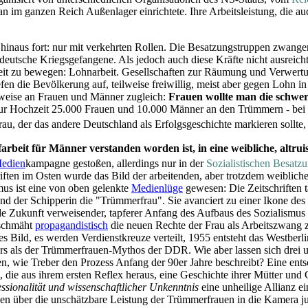
n im ganzen Reich Außenlager einrichtete. Ihre Arbeits­leistung, die a
e hinaus fort: nur mit verkehrten Rollen. Die Besatzungs­truppen zwang
sche Kriegsgefangene. Als jedoch auch diese Kräfte nicht ausreichten
eit zu bewegen: Lohnarbeit. Gesellschaften zur Räumung und Verwer
en die Bevölkerung auf, teilweise freiwillig, meist aber gegen Lohn i
ilweise an Frauen und Männer zugleich:
Frauen wollte man die schwer
 zur Hochzeit 25.000 Frauen und 10.000 Männer an den Trümmern - bei 
au, der das andere Deutschland als Erfolgs­geschichte markieren sollte, 
afarbeit für Männer verstanden worden ist, in eine weibliche, altr
edien
­kampagne gestoßen, allerdings nur in der
Sozialistischen Besatzu
iften im Osten wurde das Bild der arbeitenden, aber trotzdem weiblichen
mus ist eine von oben gelenkte
Medienlüge
gewesen: Die Zeitschriften t
und der Schipperin die "Trümmerfrau". Sie avanciert zu einer Ikone des
ende Zukunft verweisender, tapferer Anfang des Aufbaus des Sozialismus 
 schmäht
propagandistisch
die neuen Rechte der Frau als Arbeitszwang z
s Bild, es werden Verdienstkreuze verteilt, 1955 entsteht das Westber
rs als der Trümmer­frauen-Mythos der DDR. Wie aber lassen sich drei un
, wie Treber den Prozess Anfang der 90er Jahre beschreibt? Eine ent
, die aus ihrem ersten Reflex heraus, eine Geschichte ihrer Mütter und
sionalität und wissen­schaft­licher Unkenntnis
eine unheilige Allianz e
 über die unschätzbare Leistung der Trümmer­frauen in die Kamera jub