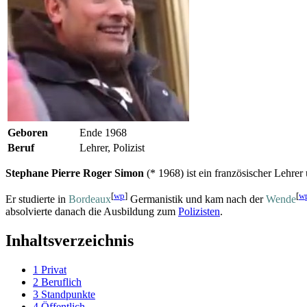
Geboren
Ende 1968
Beruf
Lehrer, Polizist
Stephane Pierre Roger Simon
(* 1968) ist ein französischer Lehrer
[
wp
]
[
w
Er studierte in
Bordeaux
Germanistik und kam nach der
Wende
absolvierte danach die Ausbildung zum
Polizisten
.
Inhaltsverzeichnis
1
Privat
2
Beruflich
3
Standpunkte
4
Öffentlich