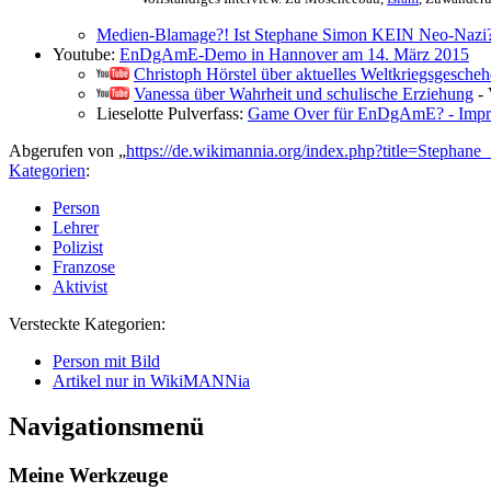
Medien-Blamage?! Ist Stephane Simon KEIN Neo-Nazi
Youtube:
EnDgAmE-Demo in Hannover am 14. März 2015
Christoph Hörstel über aktuelles Weltkriegsgesche
Vanessa über Wahrheit und schulische Erziehung
- 
Lieselotte Pulverfass:
Game Over für EnDgAmE? - Impre
Abgerufen von „
https://de.wikimannia.org/index.php?title=Stepha
Kategorien
:
Person
Lehrer
Polizist
Franzose
Aktivist
Versteckte Kategorien:
Person mit Bild
Artikel nur in WikiMANNia
Navigationsmenü
Meine Werkzeuge