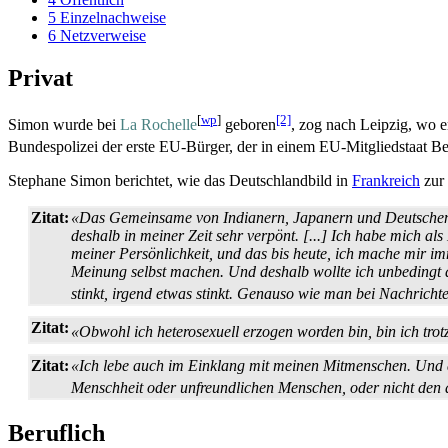
5
Einzelnachweise
6
Netzverweise
Privat
[
wp
]
[2]
Simon wurde bei
La Rochelle
geboren
, zog nach Leipzig, wo er
Bundespolizei der erste EU-Bürger, der in einem EU-Mitgliedstaat Bea
Stephane Simon berichtet, wie das Deutschlandbild in
Frankreich
zur 
Zitat:
«Das Gemeinsame von Indianern, Japanern und Deutschen wa
deshalb in meiner Zeit sehr verpönt. [...] Ich habe mich al
meiner Persönlichkeit, und das bis heute, ich mache mir i
Meinung selbst machen. Und deshalb wollte ich unbedingt di
stinkt, irgend etwas stinkt. Genauso wie man bei Nachrichte
Zitat:
«Obwohl ich heterosexuell erzogen worden bin, bin ich tro
Zitat:
«Ich lebe auch im Einklang mit meinen Mitmenschen. Und des
Menschheit oder unfreundlichen Menschen, oder nicht den
Beruflich