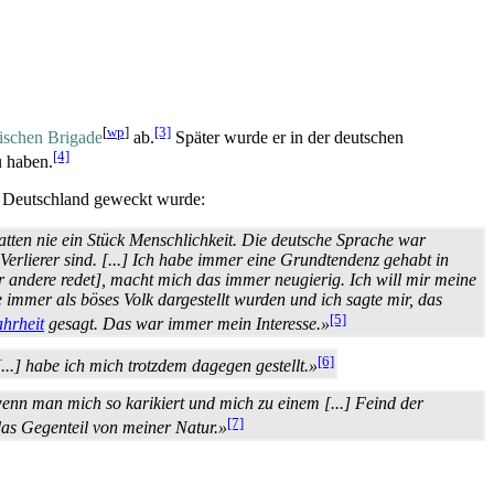
[
wp
]
[3]
ischen Brigade
ab.
Später wurde er in der deutschen
[4]
u haben.
an Deutschland geweckt wurde:
tten nie ein Stück Menschlichkeit. Die deutsche Sprache war
 Verlierer sind. [...] Ich habe immer eine Grundtendenz gehabt in
 andere redet], macht mich das immer neugierig. Ich will mir meine
immer als böses Volk dargestellt wurden und ich sagte mir, das
[5]
hrheit
gesagt. Das war immer mein Interesse.»
[6]
..] habe ich mich trotzdem dagegen gestellt.»
wenn man mich so karikiert und mich zu einem [...] Feind der
[7]
as Gegenteil von meiner Natur.»