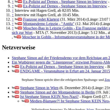
↑
Ex-Polizist auf Demos - Stephane Simon im Interview
-
↑
Ex-Polizist auf Demos - Stephane Simon im Interview
-
↑
Interview mit Hagen Grell, ab 82:05 Min.
↑
Interview mit Hagen Grell, ab 10:45 Min.
↑
Franzose redet Klartext
(31. März 2014) (Länge: 23:07 M
↑
Montagsdemo Leipzig - "Antifa"
(12. Mai 2014) (Länge
↑
Moschee-Bau in Leipzig Gohlis - Ein Franzose meldet s
sich zur Wort
- MTA (7. November 2013) (Länge: 5:12 Min., ab
,
Moschee in Gohlis - Informationsveranstaltung in der M
Netzverweise
Stephane Simon auf der Friedensdemo vor dem Reichstag am 2
Ein Wutbürger gegen die "Lügenpresse" erzwingt Prozess-Abb
Ex-Polizist auf Demos - Stephane Simon im Interview
- B
ENDGAME - Veranstaltung in Erfurt am 24. Januar 2015
Stephane Simon spricht über die erfolgreichen Spaltungs- und
Zen
Stephane Simon in Wien
(6. Dezember 2014) (Länge: 23:
Stephane Simon auf der Montagsdemo in Berlin
(19. Juli
Ist Stephane Simon KEIN Neo-Nazi?
- Hagen Grell (27. 
Medien-Blamage?! Ist Stephane Simon KEIN Neo
Vollständiges Interview. Zu Moscheebau,
Islam
, Zuwander