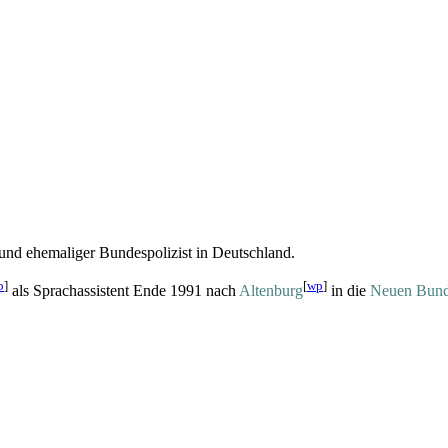
 und ehemaliger Bundespolizist in Deutschland.
p
]
[
wp
]
als Sprachassistent Ende 1991 nach
Altenburg
in die
Neuen Bund