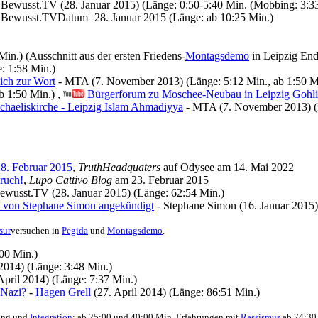
 Bewusst.TV (28. Januar 2015) (Länge: 0:50-5:40 Min. (Mobbing: 3:33
 Bewusst.TVDatum=28. Januar 2015 (Länge: ab 10:25 Min.)
in.) (Ausschnitt aus der ersten Friedens-
Montagsdemo
in Leipzig En
: 1:58 Min.)
ich zur Wort
- MTA (7. November 2013) (Länge: 5:12 Min., ab 1:50 M
 1:50 Min.) ,
Bürgerforum zu Moschee-Neubau in Leipzig Gohli
ichaeliskirche - Leipzig Islam Ahmadiyya
- MTA (7. November 2013) (
8. Februar 2015
,
TruthHeadquaters
auf Odysee am 14. Mai 2022
ruch!
,
Lupo Cattivo Blog
am 23. Februar 2015
ewusst.TV (28. Januar 2015) (Länge: 62:54 Min.)
 von Stephane Simon angekündigt
- Stephane Simon (16. Januar 2015)
sur
­versuchen in
Pegida
und
Montagsdemo
.
00 Min.)
 2014) (Länge: 3:48 Min.)
April 2014) (Länge: 7:37 Min.)
-Nazi?
-
Hagen Grell
(27. April 2014) (Länge: 86:51 Min.)
ung und
Integration
: ab 25:00 und 40:00 Min, Erfahrungen mit
Rassismus
ab 74:30 