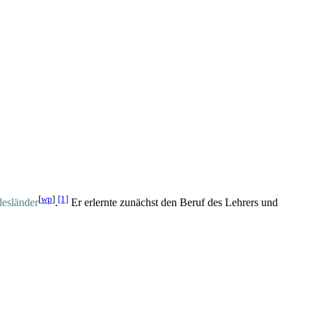
[
wp
]
[1]
esländer
.
Er erlernte zunächst den Beruf des Lehrers und