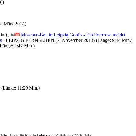
))
de März 2014)
in.) ,
Moschee-Bau in Leipzig Gohlis - Ein Franzose meldet
s
- LEIPZIG FERNSEHEN (7. November 2013) (Länge: 9:44 Min.)
Länge: 2:47 Min.)
 (Länge: 11:29 Min.)
Min., Über die Berufe Lehrer und Polizist ab 77:30 Min.