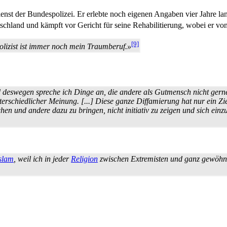
nst der Bundespolizei. Er erlebte noch eigenen Angaben vier Jahre lan
land und kämpft vor Gericht für seine Rehabilitierung, wobei er von d
[9]
olizist ist immer noch mein Traumberuf.»
nd deswegen spreche ich Dinge an, die andere als Gutmensch nicht ge
terschiedlicher Meinung. [...] Diese ganze Diffamierung hat nur ein 
n und andere dazu zu bringen, nicht initiativ zu zeigen und sich einzus
slam
, weil ich in jeder
Religion
zwischen Extremisten und ganz gewöhnli