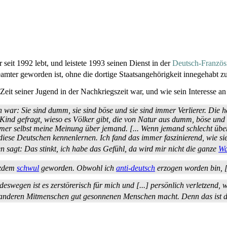
 seit 1992 lebt, und leistete 1993 seinen Dienst in der
Deutsch-Französ
mter geworden ist, ohne die dortige Staats­an­gehörigkeit innegehabt z
Zeit seiner Jugend in der Nachkriegszeit war, und wie sein Interesse 
r: Sie sind dumm, sie sind böse und sie sind immer Verlierer. Die ha
s Kind gefragt, wieso es Völker gibt, die von Natur aus dumm, böse und
mmer selbst meine Meinung über jemand. [... Wenn jemand schlecht über
ese Deutschen kennenlernen. Ich fand das immer faszinierend, wie sie 
n sagt: Das stinkt, ich habe das Gefühl, da wird mir nicht die ganze
Wa
tzdem
schwul
geworden. Obwohl ich
anti-deutsch
erzogen worden bin, [.
wegen ist es zerstörerisch für mich und [...] persönlich verletzend, 
 anderen Mitmenschen gut gesonnenen Menschen macht. Denn das ist d