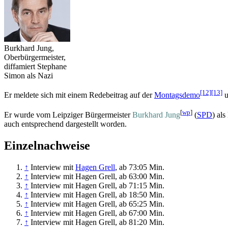
Burkhard Jung,
Ober­bürgermeister,
diffamiert Stephane
Simon als Nazi
[12]
[13]
Er meldete sich mit einem Redebeitrag auf der
Montagsdemo
u
[
wp
]
Er wurde vom Leipziger Bürgermeister
Burkhard Jung
(
SPD
) als
auch entsprechend dargestellt worden.
Einzelnachweise
↑
Interview mit
Hagen Grell
, ab 73:05 Min.
↑
Interview mit Hagen Grell, ab 63:00 Min.
↑
Interview mit Hagen Grell, ab 71:15 Min.
↑
Interview mit Hagen Grell, ab 18:50 Min.
↑
Interview mit Hagen Grell, ab 65:25 Min.
↑
Interview mit Hagen Grell, ab 67:00 Min.
↑
Interview mit Hagen Grell, ab 81:20 Min.