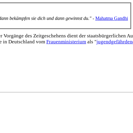
, dann bekämpfen sie dich und dann gewinnst du."
-
Mahatma Gandhi
Vorgänge des Zeitgeschehens dient der staats­bürgerlichen Aufk
e in Deutschland vom
Frauen­ministerium
als "
jugend­gefährden