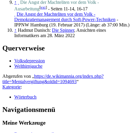
↑
Die Angst der Machteliten vor dem Volk -
[
ext
]
Ausarbeitung
- Seiten 11-14, 16-17
Die Angst der Machteliten vor dem Volk -
Demokratiemanagement durch Soft-Power-Techniken
-
IPPNW Hamburg (19. Februar 2017) (Länge: ab 37:00 Min.)
↑
Hadmut Danisch:
Die Spinner
, Ansichten eines
Informatikers am 28. März 2022
Querverweise
Volksdepression
Welthirnjauche
Abgerufen von „
https://de.wikimannia.org/index.php?
title=Mentalvergiftung&oldid=1094693
“
Kategorie
:
Wörterbuch
Navigationsmenü
Meine Werkzeuge