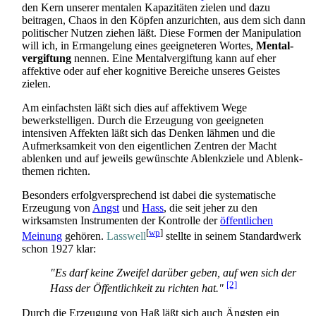
den Kern unserer mentalen Kapazitäten zielen und dazu
beitragen, Chaos in den Köpfen anzurichten, aus dem sich dann
politischer Nutzen ziehen läßt. Diese Formen der Manipulation
will ich, in Ermangelung eines geeigneteren Wortes,
Mental­
vergiftung
nennen. Eine Mental­vergiftung kann auf eher
affektive oder auf eher kognitive Bereiche unseres Geistes
zielen.
Am einfachsten läßt sich dies auf affektivem Wege
bewerkstelligen. Durch die Erzeugung von geeigneten
intensiven Affekten läßt sich das Denken lähmen und die
Aufmerksamkeit von den eigentlichen Zentren der Macht
ablenken und auf jeweils gewünschte Ablenk­ziele und Ablenk­
themen richten.
Besonders erfolgversprechend ist dabei die systematische
Erzeugung von
Angst
und
Hass
, die seit jeher zu den
wirksamsten Instrumenten der Kontrolle der
öffentlichen
[
wp
]
Meinung
gehören.
Lasswell
stellte in seinem Standardwerk
schon 1927 klar:
"Es darf keine Zweifel darüber geben, auf wen sich der
[2]
Hass der Öffentlichkeit zu richten hat."
Durch die Erzeugung von Haß läßt sich auch Ängsten ein