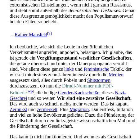
extremistischen Einstellungen, wenn nicht gar zum Rassismus,
und steht somit außerhalb des
demokratischen Diskurses
. Genau
diese Ausgrenzungs­möglichkeit macht den Populismus­vorwurf
bei den Eliten so beliebt.
[9]
–
Rainer Mausfeld
Ich beobachte, wie sich die Leute in den öffentlichen
Verkehrsmittel angreifen, anpöbeln, belästigen. Ich glaube, das
ist gerade ein
Vergiftungs­zustand westlicher Gesellschaften
,
die gerade überreizt und unter der Dauer­propaganda verroht
sind. Vor allem diese ganze
linke
und
feministische
Taktik, der
wir seit mindestens zehn Jahren intensiv durch die
Medien
ausgesetzt sind, alles durch Pöbeln und
Shitstormen
durchzusetzen, ob nun die
Dirndl-Nummer mit FDP-
[
wp
]
Brüderle
, die heilige
Gender-Kackscheiße
, dieses
Nazi-
Geschrei
und so weiter.
Wir sind eine zerstörte Gesellschaft.
Das wird auch so schnell nichts mehr werden. Das ist kaputt.
Zerlinkst
und
zermerkelt
. Plus
Migration
, Dauerstress, Inflation
und viel zu hohe Bevölkerungs­dichte. Dazu die Plünderung der
Gesellschaft durch den links-geistes­wissen­schaftlichen Mob und
die Plünderung der Gesellschaft.
Das kann ja nicht funktionieren. Und wenn es als Gesellschaft