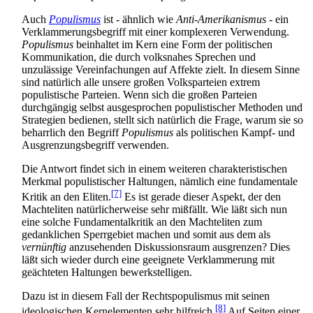
Auch
Populismus
ist - ähnlich wie
Anti-Amerikanismus
- ein
Verklammerungs­begriff mit einer komplexeren Verwendung.
Populismus
beinhaltet im Kern eine Form der politischen
Kommunikation, die durch volksnahes Sprechen und
unzulässige Vereinfachungen auf Affekte zielt. In diesem Sinne
sind natürlich alle unsere großen Volks­parteien extrem
populistische Parteien. Wenn sich die großen Parteien
durchgängig selbst ausgesprochen populistischer Methoden und
Strategien bedienen, stellt sich natürlich die Frage, warum sie so
beharrlich den Begriff
Populismus
als politischen Kampf- und
Aus­grenzungs­begriff verwenden.
Die Antwort findet sich in einem weiteren charakteristischen
Merkmal populistischer Haltungen, nämlich eine fundamentale
[7]
Kritik an den Eliten.
Es ist gerade dieser Aspekt, der den
Macht­eliten natürlicherweise sehr mißfällt. Wie läßt sich nun
eine solche Fundamental­kritik an den Macht­eliten zum
gedanklichen Sperrgebiet machen und somit aus dem als
vernünftig
anzusehenden Diskussions­raum ausgrenzen? Dies
läßt sich wieder durch eine geeignete Verklammerung mit
geächteten Haltungen bewerkstelligen.
Dazu ist in diesem Fall der Rechtspopulismus mit seinen
[8]
ideologischen Kern­elementen sehr hilfreich.
Auf Seiten einer