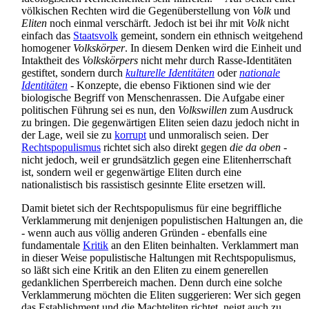
völkischen Rechten wird die Gegen­über­stellung von
Volk
und
Eliten
noch einmal verschärft. Jedoch ist bei ihr mit
Volk
nicht
einfach das
Staatsvolk
gemeint, sondern ein ethnisch weitgehend
homogener
Volkskörper
. In diesem Denken wird die Einheit und
Intaktheit des
Volkskörpers
nicht mehr durch Rasse-Identitäten
gestiftet, sondern durch
kulturelle Identitäten
oder
nationale
Identitäten
- Konzepte, die ebenso Fiktionen sind wie der
biologische Begriff von Menschen­rassen. Die Aufgabe einer
politischen Führung sei es nun, den
Volkswillen
zum Ausdruck
zu bringen. Die gegenwärtigen Eliten seien dazu jedoch nicht in
der Lage, weil sie zu
korrupt
und unmoralisch seien. Der
Rechtspopulismus
richtet sich also direkt gegen
die da oben
-
nicht jedoch, weil er grundsätzlich gegen eine Eliten­herrschaft
ist, sondern weil er gegenwärtige Eliten durch eine
nationalistisch bis rassistisch gesinnte Elite ersetzen will.
Damit bietet sich der Rechtspopulismus für eine begriffliche
Verklammerung mit denjenigen populistischen Haltungen an, die
- wenn auch aus völlig anderen Gründen - ebenfalls eine
fundamentale
Kritik
an den Eliten beinhalten. Verklammert man
in dieser Weise populistische Haltungen mit Rechts­populismus,
so läßt sich eine Kritik an den Eliten zu einem generellen
gedanklichen Sperrbereich machen. Denn durch eine solche
Verklammerung möchten die Eliten suggerieren: Wer sich gegen
das Establishment und die Macht­eliten richtet, neigt auch zu