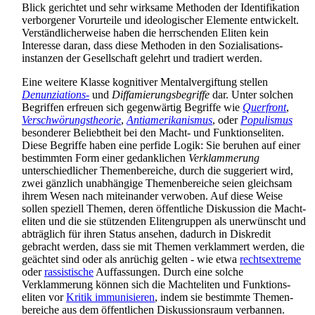
Blick gerichtet und sehr wirksame Methoden der Identifikation
verborgener Vorurteile und ideologischer Elemente entwickelt.
Verständlicher­weise haben die herrschenden Eliten kein
Interesse daran, dass diese Methoden in den Sozialisations­
instanzen der Gesellschaft gelehrt und tradiert werden.
Eine weitere Klasse kognitiver Mentalvergiftung stellen
Denunziations-
und
Diffamierungs­begriffe
dar. Unter solchen
Begriffen erfreuen sich gegenwärtig Begriffe wie
Querfront
,
Verschwörungstheorie
,
Antiamerikanismus
, oder
Populismus
besonderer Beliebtheit bei den Macht- und Funktions­eliten.
Diese Begriffe haben eine perfide Logik: Sie beruhen auf einer
bestimmten Form einer gedanklichen
Verklammerung
unterschiedlicher Themen­bereiche, durch die suggeriert wird,
zwei gänzlich unabhängige Themen­bereiche seien gleichsam
ihrem Wesen nach miteinander verwoben. Auf diese Weise
sollen speziell Themen, deren öffentliche Diskussion die Macht­
eliten und die sie stützenden Eliten­gruppen als unerwünscht und
abträglich für ihren Status ansehen, dadurch in Diskredit
gebracht werden, dass sie mit Themen verklammert werden, die
geächtet sind oder als anrüchig gelten - wie etwa
rechts­extreme
oder
rassistische
Auffassungen. Durch eine solche
Verklammerung können sich die Macht­eliten und Funktions­
eliten vor
Kritik immunisieren
, indem sie bestimmte Themen­
bereiche aus dem öffentlichen Diskussions­raum verbannen.