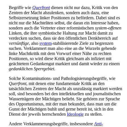
Begriffe wie
Querfront
dienen nicht nur dazu, Kritik von den
Zentren der Macht abzulenken, sondern auch dazu, eine
Selbstzersetzung linker Positionen zu befördern. Dabei sind es
nicht nur die Macht­eliten selbst, die daran ein Interesse haben,
sondern auch die Vertreter einer reformistischen
system-offenen
Linken, die ihre symbiotische Haltung zur Macht damit zu
verdecken suchen, dass sie den öffentlichen Denkbereich auf
vernünftige
, also
system
-stabilisierende Ziele zu begrenzen
suchen. Verklammert man also eine an die Wurzeln gehende
linke Machtkritik mit dem Vorwurf einer Nähe zu rechten
Positionen, so wird diese Kritik gleichsam als infiziert mit
geächtetem Gedankengut markiert und damit wieder zu einem
gedanklichen Sperrgebiet
.
Solche Kontaminations- und Pathologisierungs­begriffe, wie
Querfront
, mit denen eine fundamentale Kritik an den
tatsächlichen Zentren der Macht als unzulässig markiert werden
soll, sind besonders bei den intellektuellen und journalistischen
Wasser­trägern der Mächtigen beliebt. Sie gehören zur Sprache
des Opportunismus, mit der man bekundet, dass man um die
Gunst der Mächtigen buhlt und gerne bereit ist, sich in den
Dienst der jeweils herrschenden
Ideologie
zu stellen.
Andere Verklammerungsbegriffe, insbesondere
Anti-