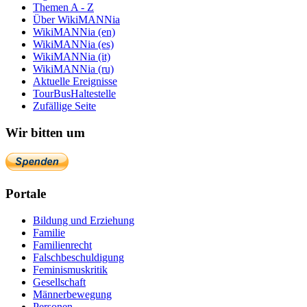
Themen A - Z
Über WikiMANNia
WikiMANNia (en)
WikiMANNia (es)
WikiMANNia (it)
WikiMANNia (ru)
Aktuelle Ereignisse
TourBusHaltestelle
Zufällige Seite
Wir bitten um
Portale
Bildung und Erziehung
Familie
Familienrecht
Falschbeschuldigung
Feminismuskritik
Gesellschaft
Männerbewegung
Personen