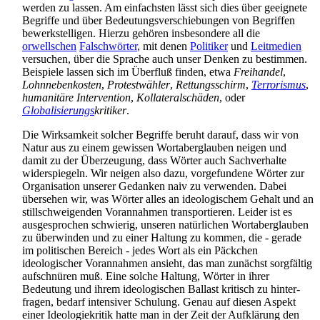
werden zu lassen. Am einfachsten lässt sich dies über geeignete
Begriffe und über Bedeutungs­verschiebungen von Begriffen
bewerkstelligen. Hierzu gehören insbesondere all die
orwellschen
Falschwörter
, mit denen
Politiker
und
Leitmedien
versuchen, über die Sprache auch unser Denken zu bestimmen.
Beispiele lassen sich im Überfluß finden, etwa
Freihandel
,
Lohn­neben­kosten
,
Protestwähler
,
Rettungs­schirm
,
Terrorismus
,
humanitäre Intervention
,
Kollateral­schäden
, oder
Globalisierungs
­kritiker
.
Die Wirksamkeit solcher Begriffe beruht darauf, dass wir von
Natur aus zu einem gewissen Wort­aber­glauben neigen und
damit zu der Überzeugung, dass Wörter auch Sach­verhalte
wider­spiegeln. Wir neigen also dazu, vor­gefundene Wörter zur
Organisation unserer Gedanken naiv zu verwenden. Dabei
übersehen wir, was Wörter alles an ideologischem Gehalt und an
stillschweigenden Vor­annahmen transportieren. Leider ist es
ausgesprochen schwierig, unseren natürlichen Wort­aber­glauben
zu überwinden und zu einer Haltung zu kommen, die - gerade
im politischen Bereich - jedes Wort als ein Päckchen
ideologischer Vor­an­nahmen ansieht, das man zunächst sorgfältig
aufschnüren muß. Eine solche Haltung, Wörter in ihrer
Bedeutung und ihrem ideologischen Ballast kritisch zu hinter­
fragen, bedarf intensiver Schulung. Genau auf diesen Aspekt
einer Ideologie­kritik hatte man in der Zeit der Aufklärung den