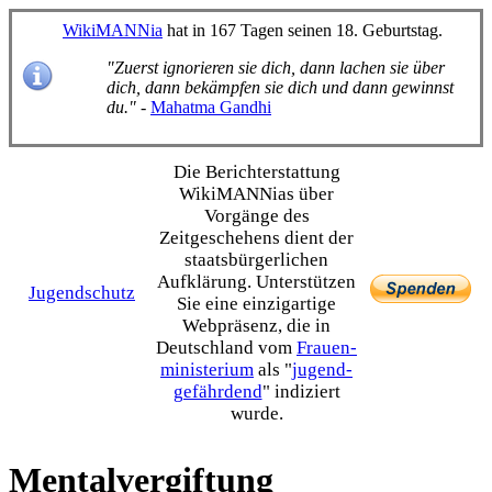
WikiMANNia
hat in 167 Tagen seinen 18. Geburtstag.
"Zuerst ignorieren sie dich, dann lachen sie über
dich, dann bekämpfen sie dich und dann gewinnst
du."
-
Mahatma Gandhi
Die Bericht­erstattung
WikiMANNias über
Vorgänge des
Zeitgeschehens dient der
staats­bürgerlichen
Aufklärung. Unterstützen
Jugendschutz
Sie eine einzig­artige
Webpräsenz, die in
Deutschland vom
Frauen­
ministerium
als "
jugend­
gefährdend
" indiziert
wurde.
Mentalvergiftung