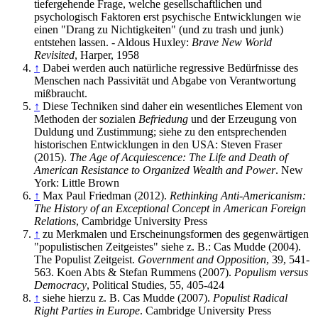
tiefer­gehende Frage, welche gesellschaftlichen und
psychologisch Faktoren erst psychische Entwicklungen wie
einen "Drang zu Nichtigkeiten" (und zu trash und junk)
entstehen lassen. - Aldous Huxley:
Brave New World
Revisited
, Harper, 1958
↑
Dabei werden auch natürliche regressive Bedürfnisse des
Menschen nach Passivität und Abgabe von Verantwortung
mißbraucht.
↑
Diese Techniken sind daher ein wesentliches Element von
Methoden der sozialen
Befriedung
und der Erzeugung von
Duldung und Zustimmung; siehe zu den entsprechenden
historischen Entwicklungen in den USA: Steven Fraser
(2015).
The Age of Acquiescence: The Life and Death of
American Resistance to Organized Wealth and Power
. New
York: Little Brown
↑
Max Paul Friedman (2012).
Rethinking Anti-Americanism:
The History of an Exceptional Concept in American Foreign
Relations
, Cambridge University Press
↑
zu Merkmalen und Erscheinungsformen des gegenwärtigen
"populistischen Zeitgeistes" siehe z. B.: Cas Mudde (2004).
The Populist Zeitgeist.
Government and Opposition
, 39, 541-
563. Koen Abts & Stefan Rummens (2007).
Populism versus
Democracy
, Political Studies, 55, 405-424
↑
siehe hierzu z. B. Cas Mudde (2007).
Populist Radical
Right Parties in Europe
. Cambridge University Press