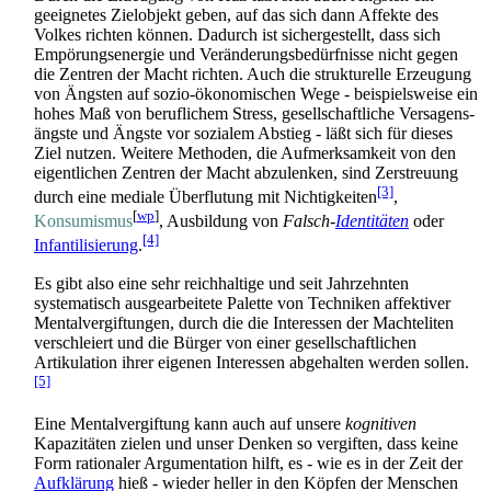
geeignetes Zielobjekt geben, auf das sich dann Affekte des
Volkes richten können. Dadurch ist sicher­gestellt, dass sich
Empörungs­energie und Veränderungs­bedürfnisse nicht gegen
die Zentren der Macht richten. Auch die strukturelle Erzeugung
von Ängsten auf sozio-ökonomischen Wege - beispielsweise ein
hohes Maß von beruflichem Stress, gesellschaftliche Versagens­
ängste und Ängste vor sozialem Abstieg - läßt sich für dieses
Ziel nutzen. Weitere Methoden, die Aufmerksamkeit von den
eigentlichen Zentren der Macht abzulenken, sind Zerstreuung
[3]
durch eine mediale Überflutung mit Nichtigkeiten
,
[
wp
]
Konsumismus
, Ausbildung von
Falsch-
Identitäten
oder
[4]
Infantilisierung
.
Es gibt also eine sehr reichhaltige und seit Jahrzehnten
systematisch ausgearbeitete Palette von Techniken affektiver
Mental­vergiftungen, durch die die Interessen der Macht­eliten
verschleiert und die Bürger von einer gesellschaftlichen
Artikulation ihrer eigenen Interessen abgehalten werden sollen.
[5]
Eine Mentalvergiftung kann auch auf unsere
kognitiven
Kapazitäten zielen und unser Denken so vergiften, dass keine
Form rationaler Argumentation hilft, es - wie es in der Zeit der
Aufklärung
hieß - wieder heller in den Köpfen der Menschen