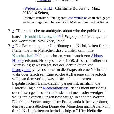
Widerstand wirkt
- Christiane Borowy, 2. März
2018 (14 Seiten)
Anreißer: Rubikon-Herausgeber
Jens Wernicke
wehrt sich gegen
Verleumdungen und bekommt vor Mainzer Landgericht Recht.
↑
"There must be no ambiguity about who the public is to
[
wp
]
hate." -
Harold D. Lasswell
:
Propaganda Technique in
the World War
, New York, 1927
↑
Die Bedeutung einer Überflutung mit Nichtigkeiten für die
Frage, wie man Menschen dazu bringen kann, ihre
[
wp
]
Knechtschaft
hinzunehmen, wurde auch von
Aldous
Huxley
erkannt. Huxley schreibt 1958, dass man früher der
Auffassung gewesen sei, bei der Identifikation von
Propaganda
ginge es bloß um die Frage, ob eine Nachricht
wahr oder falsch sei. Eine solche Auffassung ginge jedoch
völlig an dem vorbei, was tatsächlich "in unseren
kapitalistischen Demokratien" passiert ist, nämlich "die
Entwicklung einer
Medien­industrie
, der es nicht um richtig
oder falsch geht, sondern die sich mit mehr oder weniger
völlig irrelevanten Dingen beschäftigt. In anderen Worten:
Die frühen Vorstellungen über Propaganda haben versäumt,
den fast unersättlichen Drang des Menschen nach Ablenkung
durch Nichtig­keiten zu berücksichtigen." Hier bleibt die