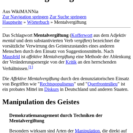
Aus WikiMANNia
Zur Navigation springen
Zur Suche springen
Hauptseite
»
Wörterbuch
» Mentalvergiftung
Das Schlagwort
Mentalvergiftung
(
Kofferwort
aus dem Adjektiv
mental
und dem substantivierten Verb
vergiften
) bezeichnet die
vorsätzliche Verwirrung des Geisteszustandes eines anderen
Menschen durch den Einsatz von Suggestions­mitteln. Nach
Mausfeld
ist
affektive Mental­vergiftung
eine Methode der Ablenkung
der Veränderungs­energie von der
Kritik
an den herrschenden
[1]
Verhältnissen.
Die
Affektive Mentalvergiftung
durch den denunziatorischen Einsatz
von Begriffen wie "
Rechtspopulismus
" und "
Querfrontmilieu
" ist
ein probates Mittel im
Diskurs
in Deutschland und anderen Staaten.
Manipulation des Geistes
Demokratiemanagement durch Techniken der
Mentalvergiftung
Besonders wirksam sind Arten der
Manipulation
, die direkt auf