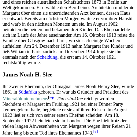
und eines reichen australischen Schafzüchters 1873 in Berlin zur
Welt gekommen. Er erwählte den Beruf eines Architekten und lernte
Margaret über einen sie unter­richtenden Arzt kennen, dessen Haus
er entwarf. Bereits am nächsten Morgen wartete er vor ihrer Haustür
und warb in den nächsten Monaten um sie. Im August 1902
heirateten die beiden und bekamen drei Kinder. Das Ehepaar lebte
sich im Laufe der Jahre auseinander. Am 16. Oktober 1913 reiste die
Familie über Glasgow nach Paris, wo sie sich einige Wochen
aufhielten. Am 24. Dezember 1913 nahm Margaret ihre Kinder und
ließ William in Paris zurück. Im Dezember 1914 fragte sie ihn
erstmals nach der
Scheidung
, die erst am 14. Oktober 1921
rechtskräftig wurde.
James Noah H. Slee
Ihr zweiter Ehemann, der Ölmagnat James Noah Henry Slee, wurde
1861 in
Südafrika
geboren. Er war als Gründer und Präsident des
[
wp
]
Mineralöl­unter­nehmens
Three-In-One
reich geworden.
Nachdem er Margaret im Frühling 1921 bei einer Dinner Party
kennen­gelernt hatte, begleitete er sie auf ihren Reisen. Im August
1922 ließ er sich von seiner ersten Ehefrau scheiden. Am 18.
September 1922 heirateten sie in London. Die Ehe hielt trotz der
vielen langen Abwesenheiten von Margaret wegen ihrer Reisen 21
[8]
Jahre lang bis zum Tod ihres Ehemannes 1943.