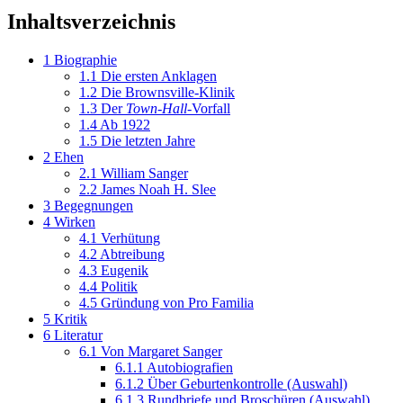
Inhaltsverzeichnis
1
Biographie
1.1
Die ersten Anklagen
1.2
Die Brownsville-Klinik
1.3
Der
Town-Hall
-Vorfall
1.4
Ab 1922
1.5
Die letzten Jahre
2
Ehen
2.1
William Sanger
2.2
James Noah H. Slee
3
Begegnungen
4
Wirken
4.1
Verhütung
4.2
Abtreibung
4.3
Eugenik
4.4
Politik
4.5
Gründung von Pro Familia
5
Kritik
6
Literatur
6.1
Von Margaret Sanger
6.1.1
Autobiografien
6.1.2
Über Geburtenkontrolle (Auswahl)
6.1.3
Rundbriefe und Broschüren (Auswahl)