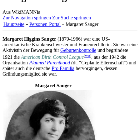
Aus WikiMANNia
Zur Navigation springen
Zur Suche springen
Hauptseite
»
Personen-Portal
» Margaret Sanger
Margaret Higgins Sanger
(1879-1966) war eine US-
amerikanische Kranken­schwester und Frauen­rechtlerin. Sie war eine
Aktivistin der Bewegung für
Geburtenkontrolle
und begründete
[
wp
]
1921 die
American Birth Control League
, aus der 1942 die
Organisation
Planned Parenthood
(dt. "Geplante Elternschaft") und
später auch die deutsche
Pro Familia
hervorgingen, dessen
Gründungs­mitglied sie war.
Margaret Sanger