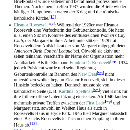
Briefkontakt wurde seltener und betraf meist professionelle
Themen. Nach einem Treffen 1937 wurden die Briefe wieder
häufiger. Hauptthemen waren der Krieg und die römisch-
[12]
katholische Kirche.
[
wp
]
Eleanor Roosevelt
: Während der 1920er war Eleanor
Roosevelt eine Verfechterin der Geburtenkontrolle. Sie hatte
u. a. einen Sitz im Komitee des einflussreichen
Women's City
Club
, der Margaret in ihrer Arbeit unterstützte. 1928 trat
Roosevelt dem Aufsichtsrat der von Margaret mitgegründeten
American Birth Control League
bei. Obwohl sie aktiv nur
selten teilnahm, verschaffte ihr Name der Organisation mehr
[
wp
]
Achtbarkeit. Als ihr Ehemann
Franklin D. Roosevelt
1934
jedoch Präsident wurde und seine Regierung
[
wp
]
Geburtenkontrolle im Rahmen des
New Deal
nicht
unterstützen wollte, begann Eleanor Roosevelt, sich in dieser
Hinsicht bedeckt zu halten. Dennoch musste sie von
[
wp
]
katholischer Seite (z. B.
Kardinal Spellman
) viel Kritik für
ihre frühere offene Unterstützung einstecken. Ab 1940 fanden
[
wp
]
mehrmals private Treffen zwischen der
First Lady
und
Margaret statt, sowohl im Weißen Haus als auch in
Roosevelts Haus in Hyde Park. 1946 hielt Margaret anlässlich
eines Besuchs Roosevelts in Tucson einen Empfang in ihrem
[13]
Haus ab.