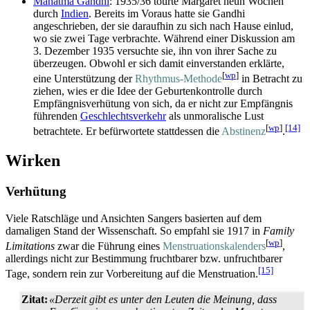
Mahatma Gandhi
: 1935/36 tourte Margaret neun Wochen
durch
Indien
. Bereits im Voraus hatte sie Gandhi
angeschrieben, der sie daraufhin zu sich nach Hause einlud,
wo sie zwei Tage verbrachte. Während einer Diskussion am
3. Dezember 1935 versuchte sie, ihn von ihrer Sache zu
überzeugen. Obwohl er sich damit einverstanden erklärte,
[
wp
]
eine Unterstützung der
Rhythmus-Methode
in Betracht zu
ziehen, wies er die Idee der Geburtenkontrolle durch
Empfängnisverhütung von sich, da er nicht zur Empfängnis
führenden
Geschlechtsverkehr
als unmoralische Lust
[
wp
]
[14]
betrachtete. Er befürwortete stattdessen die
Abstinenz
.
Wirken
Verhütung
Viele Ratschläge und Ansichten Sangers basierten auf dem
damaligen Stand der Wissenschaft. So empfahl sie 1917 in
Family
[
wp
]
Limitations
zwar die Führung eines
Menstruations­kalenders
,
allerdings nicht zur Bestimmung fruchtbarer bzw. unfruchtbarer
[15]
Tage, sondern rein zur Vorbereitung auf die Menstruation.
Zitat:
«Derzeit gibt es unter den Leuten die Meinung, dass