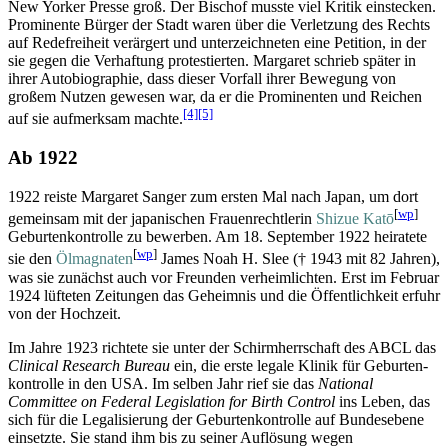
New Yorker Presse groß. Der Bischof musste viel Kritik einstecken.
Prominente Bürger der Stadt waren über die Verletzung des Rechts
auf Redefreiheit verärgert und unterzeichneten eine Petition, in der
sie gegen die Verhaftung protestierten. Margaret schrieb später in
ihrer Autobiographie, dass dieser Vorfall ihrer Bewegung von
großem Nutzen gewesen war, da er die Prominenten und Reichen
[4]
[5]
auf sie aufmerksam machte.
Ab 1922
1922 reiste Margaret Sanger zum ersten Mal nach Japan, um dort
[
wp
]
gemeinsam mit der japanischen Frauenrechtlerin
Shizue Katō
Geburten­kontrolle zu bewerben. Am 18. September 1922 heiratete
[
wp
]
sie den
Ölmagnaten
James Noah H. Slee († 1943 mit 82 Jahren),
was sie zunächst auch vor Freunden verheimlichten. Erst im Februar
1924 lüfteten Zeitungen das Geheimnis und die Öffentlichkeit erfuhr
von der Hochzeit.
Im Jahre 1923 richtete sie unter der Schirmherrschaft des ABCL das
Clinical Research Bureau
ein, die erste legale Klinik für Geburten­
kontrolle in den USA. Im selben Jahr rief sie das
National
Committee on Federal Legislation for Birth Control
ins Leben, das
sich für die Legalisierung der Geburten­kontrolle auf Bundesebene
einsetzte. Sie stand ihm bis zu seiner Auflösung wegen