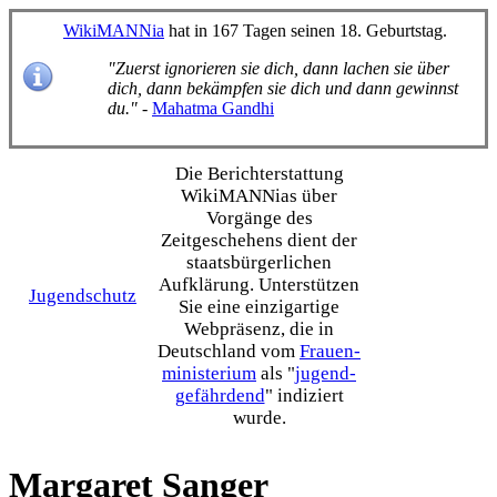
WikiMANNia
hat in 167 Tagen seinen 18. Geburtstag.
"Zuerst ignorieren sie dich, dann lachen sie über
dich, dann bekämpfen sie dich und dann gewinnst
du."
-
Mahatma Gandhi
Die Bericht­erstattung
WikiMANNias über
Vorgänge des
Zeitgeschehens dient der
staats­bürgerlichen
Aufklärung. Unterstützen
Jugendschutz
Sie eine einzig­artige
Webpräsenz, die in
Deutschland vom
Frauen­
ministerium
als "
jugend­
gefährdend
" indiziert
wurde.
Margaret Sanger