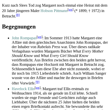
Kurz nach Slees Tod zog Margaret noch einmal eine Heirat mit dem
[
wp
]
20 Jahre jüngeren Maler
Hobson Pittmann
(* 1899; † 1972) in
[8]
Betracht.
Begegnungen
[
wp
]
John Rompapas
: Im Sommer 1913 hatte Margaret eine
Affäre mit dem griechischen Anarchisten John Rompapas, der
der Inhaber von
Rabelais Press
war. Über dieses radikale
Verlagshaus wurden Margarets Bücher
What Every Mother
Should Know
und
What Every Girl Should Know
veröffentlicht. Aus Briefen zwischen den beiden geht hervor,
dass Rompapas eine Hochzeit mit Margaret in Betracht zog.
Schlussendlich kam diese Ehe aber nicht zustande, wobei er
ihr noch bis 1915 Liebesbriefe schrieb. Auch William Sanger
wusste von der Affäre und machte ihr deswegen in Briefen
[9]
öfter Vorwürfe.
[
wp
]
Havelock Ellis
: Margaret traf Ellis erstmals zu
Weihnachten 1914, als sie gerade im Exil lebte. Schnell
wurden sie enge Freunde und Gerüchten zufolge auch
Liebhaber. Über die nächsten 25 Jahre hielten die beiden
einen regen Briefkontakt aufrecht. Sie bewunderte ihn sehr