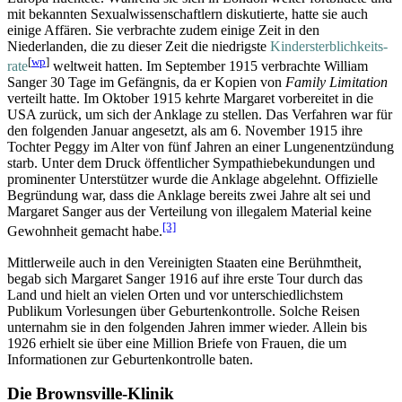
mit bekannten Sexual­wissen­schaftlern diskutierte, hatte sie auch
einige Affären. Sie verbrachte zudem einige Zeit in den
Niederlanden, die zu dieser Zeit die niedrigste
Kinder­sterblich­keits­
[
wp
]
rate
weltweit hatten. Im September 1915 verbrachte William
Sanger 30 Tage im Gefängnis, da er Kopien von
Family Limitation
verteilt hatte. Im Oktober 1915 kehrte Margaret vorbereitet in die
USA zurück, um sich der Anklage zu stellen. Das Verfahren war für
den folgenden Januar angesetzt, als am 6. November 1915 ihre
Tochter Peggy im Alter von fünf Jahren an einer Lungen­entzündung
starb. Unter dem Druck öffentlicher Sympathiebe­kundungen und
prominenter Unterstützer wurde die Anklage abgelehnt. Offizielle
Begründung war, dass die Anklage bereits zwei Jahre alt sei und
Margaret Sanger aus der Verteilung von illegalem Material keine
[3]
Gewohnheit gemacht habe.
Mittlerweile auch in den Vereinigten Staaten eine Berühmtheit,
begab sich Margaret Sanger 1916 auf ihre erste Tour durch das
Land und hielt an vielen Orten und vor unterschiedlichstem
Publikum Vorlesungen über Geburten­kontrolle. Solche Reisen
unternahm sie in den folgenden Jahren immer wieder. Allein bis
1926 erhielt sie über eine Million Briefe von Frauen, die um
Informationen zur Geburten­kontrolle baten.
Die Brownsville-Klinik