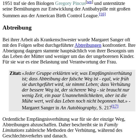
[
wp
]
1951 traf sie den Biologen
Gregory Pincus
und unterstützte
seine Bemühungen zur Entwicklung der Antibabypille mit großen
[16]
Summen aus der American Birth Control League.
Abtreibung
Bei ihrer Arbeit als Krankenschwester wurde Margaret Sanger oft
mit den Folgen selbst durchgeführter
Abtreibungen
konfrontiert. Ihre
Abneigung dagegen stammte hauptsächlich von ihrer Besorgnis um
das Leben der Mütter und weniger um das der ungeborenen Kinder.
Für sie war es eine Belastung und Verantwortung der Frau.
Zitat:
«Jeder Gruppe erklärten wir, was Empfängnis­verhütung
ist; dass Abtreibung der falsche Weg ist - egal, wie früh
sie durchgeführt wird, sie nimmt Leben; dass Verhütung
der bessere Weg ist, der sicherere Weg - sie braucht nur
wenig Zeit, ein paar Unannehmlichkeiten, aber ist die
Mühe wert, weil das Leben noch nicht begonnen hat.»
-
[17]
Margaret Sanger in
An Autobiography
, S. 217
Ordentliche Empfängnisverhütung war für sie der einzige Weg,
Abtreibungen abzuschaffen. Daher beschreibt sie in
Family
Limitations
zahlreiche Methoden der Verhütung, während des
Geschlechtsverkehrs und danach.