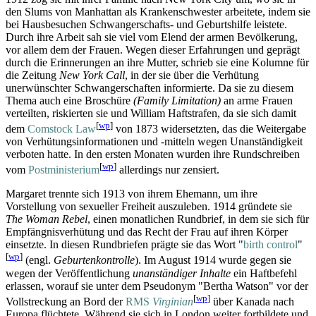
den Slums von Manhattan als Krankenschwester arbeitete, indem sie
bei Haus­besuchen Schwangerschafts- und Geburts­hilfe leistete.
Durch ihre Arbeit sah sie viel vom Elend der armen Bevölkerung,
vor allem dem der Frauen. Wegen dieser Erfahrungen und geprägt
durch die Erinnerungen an ihre Mutter, schrieb sie eine Kolumne für
die Zeitung
New York Call
, in der sie über die Verhütung
unerwünschter Schwangerschaften informierte. Da sie zu diesem
Thema auch eine Broschüre
(Family Limitation)
an arme Frauen
verteilten, riskierten sie und William Haftstrafen, da sie sich damit
[
wp
]
dem
Comstock Law
von 1873 widersetzten, das die Weitergabe
von Verhütungs­informationen und -mitteln wegen Unanständigkeit
verboten hatte. In den ersten Monaten wurden ihre Rund­schreiben
[
wp
]
vom
Post­ministerium
allerdings nur zensiert.
Margaret trennte sich 1913 von ihrem Ehemann, um ihre
Vorstellung von sexueller Freiheit auszuleben. 1914 gründete sie
The Woman Rebel
, einen monatlichen Rundbrief, in dem sie sich für
Empfängnis­verhütung und das Recht der Frau auf ihren Körper
einsetzte. In diesen Rundbriefen prägte sie das Wort "
birth control
"
[
wp
]
(engl.
Geburtenkontrolle
). Im August 1914 wurde gegen sie
wegen der Veröffentlichung
unanständiger Inhalte
ein Haftbefehl
erlassen, worauf sie unter dem Pseudonym "Bertha Watson" vor der
[
wp
]
Vollstreckung an Bord der
RMS
Virginian
über Kanada nach
Europa flüchtete. Während sie sich in London weiter fortbildete und