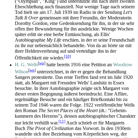
("Olympian", "King") und unterstützte ihn nach ihrer zweiten
Eheschließung auch finanziell. Nur wenige Tage nach seinem
Tod hielt sie am 17. Juli 1939 im Radio in der Sendung
Let's
Talk It Over
gemeinsam mit ihrer Freundin, der Moderatorin
Dorothy Gordon, eine Gedenk­sendung für ihn, in der sie sehr
offen ihre Bewunderung für ihn ausdrückte. Wenige Wochen
später erlitt sie eine herbe Enttäuschung, als Ellis'
Autobiographie
My Life
erschien, in der er seine Freundschaft
zu ihr nur nebensächlich behandelte. Von da an hörte sie mit
ihrer Helden­verehrung auf und verteidigte ihn in der
[10]
Öffentlichkeit nie wieder.
[
wp
]
H. G. Wells
hatte bereits 1916 eine Petition an
Woodrow
[
wp
]
Wilson
unterzeichnet, in der er gegen die Behandlung
Sangers protestierte. Das erste Treffen fand erst im Jahr 1920
statt, als Margaret mit Freunden Wells' Landsitz in Essex
besuchte. In ihrer Autobiographie zeigte sich Margaret von
dieser ersten Begegnung äußerst beeindruckt. Eine Affäre,
regelmäßige Besuche und ein häufiger Briefkontakt bis zu
seinem Tod 1946 waren die Folge. 1922 veröffentlichte Wells
den Roman
The Secret Places of the Heart
(dt.: "Geheim­
kammern des Herzens"), dessen autobiographischer Charakter
[11]
nur leicht verhüllt war.
Auch schrieb er für Margarets
Buch
The Pivot of Civilization
das Vorwort. In den 1930ern
wandelte sich ihre Beziehung vom Körperlichen weg, der