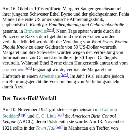
Am 16. Oktober 1916 eröffnete Margaret Sanger gemeinsam mit
ihrer jüngeren Schwester Ethel Byrne und der gleichgesinnten Fania
Mindell die erste US-amerikanische Abtreibungsklinik,
euphemistisch
Klinik für Familienplanung und Geburtenkontrolle
[
wp
]
genannt, in
Brownsville
. Neun Tage später wurde durch die
Polizei eine Razzia durchgeführt und die drei Frauen wurden
verhaftet. Mindell wurde für die Verteilung von
What Every Woman
Should Know
zu einer Geldstrafe von 50 US-Dollar verurteilt.
Margaret und ihre Schwester wurden wegen der Verbreitung von
Informationen zur Geburtskontrolle zu je 30 Tagen Gefängnis
verurteilt. Während Ethel Byrne einen Hungerstreik antrat und vom
[
wp
]
Gouverneur
begnadigt wurde, verbrachte Margaret ihre
[
wp
]
Haftstrafe in einem
Arbeitshaus
. Im Jahr 1918 erlaubte jedoch
ein Berufungsgericht die Verschreibung von Verhütungsmitteln
durch Ärzte.
Der
Town-Hall
-Vorfall
Am 10. November 1921 gründete sie gemeinsam mit
Lothrop
[
wp
]
[
wp
]
Stoddard
und
C. C. Little
die
American Birth Control
League
(ABCL), deren Präsidentin sie wurde. Am 13. November
[
wp
]
1921 sollte in der
Town Hall
in Manhattan ein Treffen von