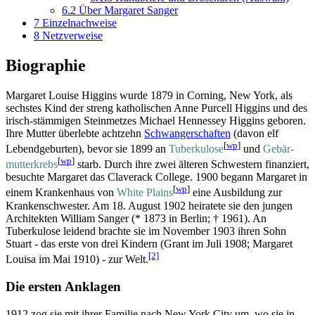
6.2
Über Margaret Sanger
7
Einzelnachweise
8
Netzverweise
Biographie
Margaret Louise Higgins wurde 1879 in Corning, New York, als
sechstes Kind der streng katholischen Anne Purcell Higgins und des
irisch-stämmigen Steinmetzes Michael Hennessey Higgins geboren.
Ihre Mutter überlebte achtzehn
Schwangerschaften
(davon elf
[
wp
]
Lebend­geburten), bevor sie 1899 an
Tuberkulose
und
Gebär­
[
wp
]
mutter­krebs
starb. Durch ihre zwei älteren Schwestern finanziert,
besuchte Margaret das Claverack College. 1900 begann Margaret in
[
wp
]
einem Krankenhaus von
White Plains
eine Ausbildung zur
Krankenschwester. Am 18. August 1902 heiratete sie den jungen
Architekten William Sanger (* 1873 in Berlin; † 1961). An
Tuberkulose leidend brachte sie im November 1903 ihren Sohn
Stuart - das erste von drei Kindern (Grant im Juli 1908; Margaret
[2]
Louisa im Mai 1910) - zur Welt.
Die ersten Anklagen
1912 zog sie mit ihrer Familie nach New York City um, wo sie in