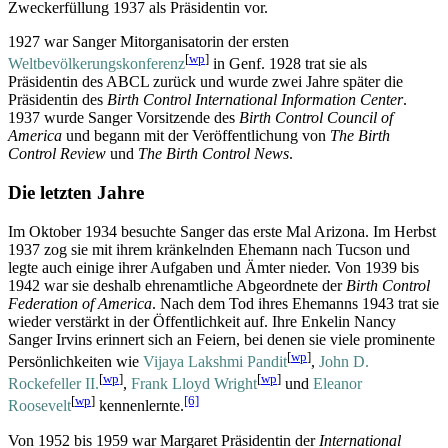
Zweckerfüllung 1937 als Präsidentin vor.
1927 war Sanger Mitorganisatorin der ersten
[
wp
]
Weltbevölkerungskonferenz
in Genf. 1928 trat sie als
Präsidentin des ABCL zurück und wurde zwei Jahre später die
Präsidentin des
Birth Control International Information Center
.
1937 wurde Sanger Vorsitzende des
Birth Control Council of
America
und begann mit der Veröffentlichung von
The Birth
Control Review
und
The Birth Control News
.
Die letzten Jahre
Im Oktober 1934 besuchte Sanger das erste Mal Arizona. Im Herbst
1937 zog sie mit ihrem kränkelnden Ehemann nach Tucson und
legte auch einige ihrer Aufgaben und Ämter nieder. Von 1939 bis
1942 war sie deshalb ehrenamtliche Abgeordnete der
Birth Control
Federation of America
. Nach dem Tod ihres Ehemanns 1943 trat sie
wieder verstärkt in der Öffentlichkeit auf. Ihre Enkelin Nancy
Sanger Irvins erinnert sich an Feiern, bei denen sie viele prominente
[
wp
]
Persönlichkeiten wie
Vijaya Lakshmi Pandit
,
John D.
[
wp
]
[
wp
]
Rockefeller II.
,
Frank Lloyd Wright
und
Eleanor
[
wp
]
[6]
Roosevelt
kennenlernte.
Von 1952 bis 1959 war Margaret Präsidentin der
International