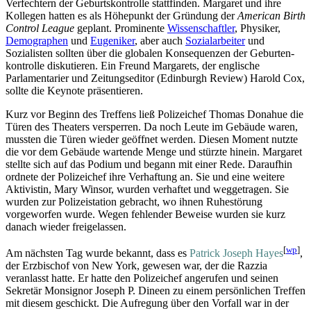
Verfechtern der Geburtskontrolle stattfinden. Margaret und ihre
Kollegen hatten es als Höhepunkt der Gründung der
American Birth
Control League
geplant. Prominente
Wissenschaftler
, Physiker,
Demographen
und
Eugeniker
, aber auch
Sozialarbeiter
und
Sozialisten sollten über die globalen Konsequenzen der Geburten­
kontrolle diskutieren. Ein Freund Margarets, der englische
Parlamentarier und Zeitungseditor (Edinburgh Review) Harold Cox,
sollte die Keynote präsentieren.
Kurz vor Beginn des Treffens ließ Polizeichef Thomas Donahue die
Türen des Theaters versperren. Da noch Leute im Gebäude waren,
mussten die Türen wieder geöffnet werden. Diesen Moment nutzte
die vor dem Gebäude wartende Menge und stürzte hinein. Margaret
stellte sich auf das Podium und begann mit einer Rede. Daraufhin
ordnete der Polizeichef ihre Verhaftung an. Sie und eine weitere
Aktivistin, Mary Winsor, wurden verhaftet und weggetragen. Sie
wurden zur Polizeistation gebracht, wo ihnen Ruhestörung
vorgeworfen wurde. Wegen fehlender Beweise wurden sie kurz
danach wieder freigelassen.
[
wp
]
Am nächsten Tag wurde bekannt, dass es
Patrick Joseph Hayes
,
der Erzbischof von New York, gewesen war, der die Razzia
veranlasst hatte. Er hatte den Polizeichef angerufen und seinen
Sekretär Monsignor Joseph P. Dineen zu einem persönlichen Treffen
mit diesem geschickt. Die Aufregung über den Vorfall war in der