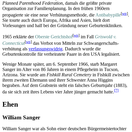
Planned Parenthood Federation
, damals die größte private
Organisation zur Familienplanung. In den frühen 1960ern
[
wp
]
propagierte sie eine neue Verhütungsmethode, die
Antibabypille
.
Sie tourte auch durch Europa, Afrika und Asien, hielt dort
Vorlesungen und half bei der Gründung neuer Geburtenkliniken.
[
wp
]
1965 erklärte der
Oberste Gerichtshof
im Fall
Griswold v.
[
wp
]
Connecticut
das Verbot von Mitteln zur Schwanger­schafts­
verhütung als
verfassungswidrig
. Dadurch wurde die
Geburtenkontrolle für verheiratete Paare in den USA legalisiert.
Wenige Monate später, am 6. September 1966, starb Margaret
Sanger im Alter von 86 Jahren in einem Pflegeheim in Tucson,
Arizona. Sie wurde am
Fishkill Rural Cemetery
in Fishkill zwischen
ihrem zweiten Ehemann und ihrer Schwester Anna Higgins
begraben. Auf dem Grabstein steht ein falsches Geburtsjahr (1883),
[7]
da sie sich zeit ihres Lebens vier Jahre jünger gemacht hatte.
Ehen
William Sanger
William Sanger war als Sohn einer deutschen Bürgermeistertochter