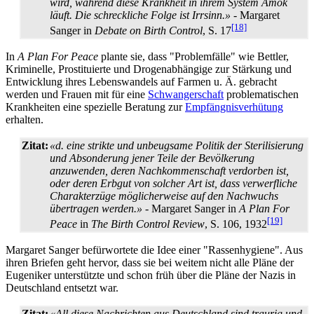
wird, während diese Krankheit in ihrem System Amok
läuft. Die schreckliche Folge ist Irrsinn.»
- Margaret
[18]
Sanger in
Debate on Birth Control
, S. 17
In
A Plan For Peace
plante sie, dass "Problemfälle" wie Bettler,
Kriminelle, Prostituierte und Drogen­abhängige zur Stärkung und
Entwicklung ihres Lebens­wandels auf Farmen u. Ä. gebracht
werden und Frauen mit für eine
Schwangerschaft
problematischen
Krankheiten eine spezielle Beratung zur
Empfängnisverhütung
erhalten.
Zitat:
«d. eine strikte und unbeugsame Politik der Sterilisierung
und Absonderung jener Teile der Bevölkerung
anzuwenden, deren Nach­kommen­schaft verdorben ist,
oder deren Erbgut von solcher Art ist, dass verwerfliche
Charakterzüge möglicherweise auf den Nachwuchs
übertragen werden.»
- Margaret Sanger in
A Plan For
[19]
Peace
in
The Birth Control Review
, S. 106, 1932
Margaret Sanger befürwortete die Idee einer "Rassenhygiene". Aus
ihren Briefen geht hervor, dass sie bei weitem nicht alle Pläne der
Eugeniker unterstützte und schon früh über die Pläne der Nazis in
Deutschland entsetzt war.
Zitat:
«All diese Nachrichten aus Deutschland sind traurig und