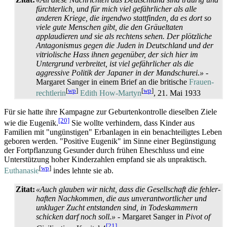
fürchterlich, und für mich viel gefährlicher als alle
anderen Kriege, die irgendwo stattfinden, da es dort so
viele gute Menschen gibt, die den Gräuel­taten
applaudieren und sie als rechtens sehen. Der plötzliche
Antagonismus gegen die Juden in Deutschland und der
vitriolische Hass ihnen gegenüber, der sich hier im
Untergrund verbreitet, ist viel gefährlicher als die
aggressive Politik der Japaner in der Mandschurei.»
-
Margaret Sanger in einem Brief an die britische
Frauen­
[
wp
]
[
wp
]
rechtlerin
Edith How-Martyn
, 21. Mai 1933
Für sie hatte ihre Kampagne zur Geburten­kontrolle dieselben Ziele
[20]
wie die Eugenik.
Sie wollte verhindern, dass Kinder aus
Familien mit "ungünstigen" Erbanlagen in ein benachteiligtes Leben
geboren werden. "Positive Eugenik" im Sinne einer Begünstigung
der Fortpflanzung Gesunder durch frühen Eheschluss und eine
Unterstützung hoher Kinder­zahlen empfand sie als unpraktisch.
[
wp
]
Euthanasie
indes lehnte sie ab.
Zitat:
«Auch glauben wir nicht, dass die Gesellschaft die fehler­
haften Nachkommen, die aus unverantwortlicher und
unkluger Zucht entstanden sind, in Todes­kammern
schicken darf noch soll.»
- Margaret Sanger in
Pivot of
[21]