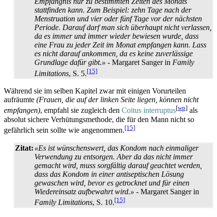
Empfängnis nur zu bestimmten Zeiten des Monats
stattfinden kann. Zum Beispiel: zehn Tage nach der
Menstruation und vier oder fünf Tage vor der nächsten
Periode. Darauf darf man sich überhaupt nicht verlassen,
da es immer und immer wieder bewiesen wurde, dass
eine Frau zu jeder Zeit im Monat empfangen kann. Lass
es nicht darauf ankommen, da es keine zuverlässige
Grundlage dafür gibt.»
- Margaret Sanger in
Family
[15]
Limitations
, S. 5.
Während sie im selben Kapitel zwar mit einigen Vorurteilen
aufräumte
(Frauen, die auf der linken Seite liegen, können nicht
[
wp
]
empfangen)
, empfahl sie zugleich den
Coitus interruptus
als
absolut sichere Verhütungsmethode, die für den Mann nicht so
[15]
gefährlich sein sollte wie angenommen.
Zitat:
«Es ist wünschenswert, das Kondom nach einmaliger
Verwendung zu entsorgen. Aber da das nicht immer
gemacht wird, muss sorgfältig darauf geachtet werden,
dass das Kondom in einer antiseptischen Lösung
gewaschen wird, bevor es getrocknet und für einen
Wiedereinsatz aufbewahrt wird.»
- Margaret Sanger in
[15]
Family Limitations
, S. 10.