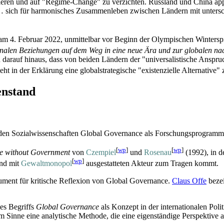
ieren und auf "Regime-Change" zu verzichten. Russland und China appel
 … sich für harmonisches Zusammenleben zwischen Ländern mit untersch
 am 4. Februar 2022, unmittelbar vor Beginn der Olympischen Wintersp
onalen Beziehungen auf dem Weg in eine neue Ära und zur globalen na
n darauf hinaus, dass von beiden Ländern der "universalistische Anspr
t in der Erklärung eine global­strategische "existenzielle Alternative
enstand
den Sozial­wissenschaften Global Governance als Forschungsprogramm 
[
wp
]
[
wp
]
e without Government
von
Czempiel
und
Rosenau
(1992), in de
[
wp
]
und mit
Gewaltmonopol
ausgestatteten Akteur zum Tragen kommt.
gument für kritische Reflexion von Global Governance.
Claus Offe
bezei
des Begriffs
Global Governance
als Konzept in der internationalen Poli
Sinne eine analytische Methode, die eine eigenständige Perspektive au