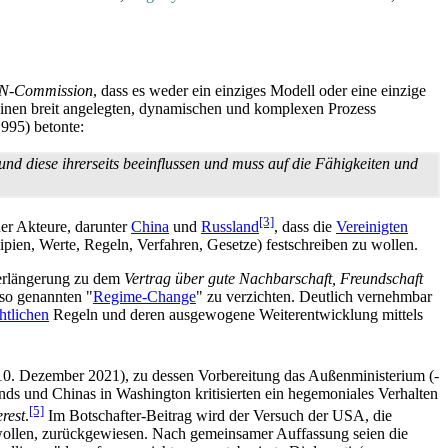
N-Commission
, dass es weder ein einziges Modell oder eine einzige
m einen breit angelegten, dynamischen und komplexen Prozess
995) betonte:
nd diese ihrerseits beeinflussen und muss auf die Fähigkeiten und
[3]
her Akteure, darunter
China
und
Russland
, dass die
Vereinigten
pien, Werte, Regeln, Verfahren, Gesetze) festschreiben zu wollen.
Verlängerung zu dem
Vertrag über gute Nachbarschaft, Freundschaft
 so genannten "
Regime-Change
" zu verzichten. Deutlich vernehmbar
htlichen
Regeln und deren ausgewogene Weiterentwicklung mittels
0. Dezember 2021), zu dessen Vorbereitung das Außenministerium (­
ands und Chinas in Washington kritisierten ein hegemoniales Verhalten
[5]
rest
.
Im Botschafter-Beitrag wird der Versuch der USA, die
u wollen, zurückgewiesen. Nach gemeinsamer Auffassung seien die