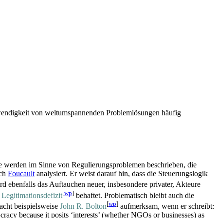
Notwendigkeit von weltumspannenden Problemlösungen häufig
 werden im Sinne von Regulierungs­problemen beschrieben, die
ach
Foucault
analysiert. Er weist darauf hin, dass die Steuerungslogik
d ebenfalls das Auftauchen neuer, insbesondere privater, Akteure
[
wp
]
m
Legitimations­defizit
behaftet. Problematisch bleibt auch die
[
wp
]
acht beispielsweise
John R. Bolton
aufmerksam, wenn er schreibt:
mocracy because it posits ‘interests’ (whether NGOs or businesses) as