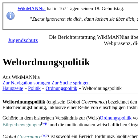
WikiMANNia
hat in 167 Tagen seinen 18. Geburtstag.
"Zuerst ignorieren sie dich, dann lachen sie über dich
Die Bericht­erstattung WikiMANNias über 
Jugendschutz
Webpräsenz, di
Weltordnungspolitik
Aus WikiMANNia
Zur Navigation springen
Zur Suche springen
Hauptseite
»
Politik
»
Ordnungspolitik
» Weltordnungspolitik
Weltordnungspolitik
(englisch:
Global Governance
) bezeichnet den
Entscheidungs­findung, inklusive einer Reihe von einschlägigen Institu
Gehörte in dem bisherigen Verständnis zur (Welt-)
Ordnungspolitik
vor
[
wp
]
Bürgerbewegungen
und die multinationalen wirtschaftlichen Org
[
wp
]
Global
Governance
ist sowohl ein Bereich (ordnungs-)politisch