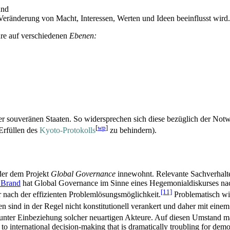
und
Veränderung von Macht, Interessen, Werten und Ideen beeinflusst wird.
ure auf verschiedenen
Ebenen:
 der souveränen Staaten. So widersprechen sich diese bezüglich der 
[
wp
]
 Erfüllen des
Kyoto-Protokolls
zu behindern).
 der dem Projekt
Global Governance
innewohnt. Relevante Sachverhalte
 Brand
hat Global Governance im Sinne eines Hegemonial­diskurses n
[11]
 nach der effizienten Problem­lösungs­möglichkeit.
Problematisch wir
n sind in der Regel nicht konstitutionell verankert und daher mit eine
unter Einbeziehung solcher neuartigen Akteure. Auf diesen Umstand m
h to international decision-making that is dramatically troubling for de