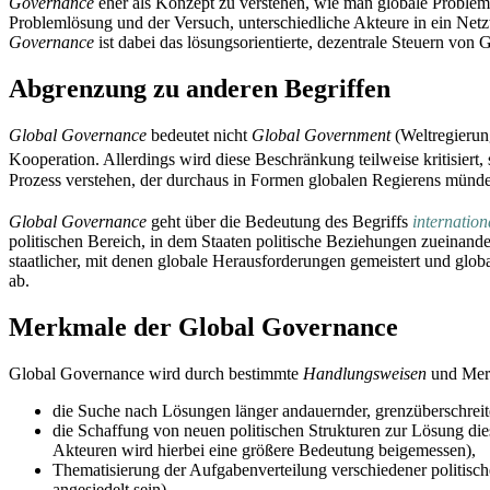
Governance
eher als Konzept zu verstehen, wie man globale Proble
Problemlösung und der Versuch, unterschiedliche Akteure in ein Net
Governance
ist dabei das lösungsorientierte, dezentrale Steuern von
Abgrenzung zu anderen Begriffen
Global Governance
bedeutet nicht
Global Government
(Weltregierun
Kooperation. Allerdings wird diese Beschränkung teilweise kritisiert
Prozess verstehen, der durchaus in Formen globalen Regierens münd
Global Governance
geht über die Bedeutung des Begriffs
internation
politischen Bereich, in dem Staaten politische Beziehungen zueinande
staatlicher, mit denen globale Herausforderungen gemeistert und glo
ab.
Merkmale der Global Governance
Global Governance wird durch bestimmte
Handlungsweisen
und Merk
die Suche nach Lösungen länger andauernder, grenzüberschrei
die Schaffung von neuen politischen Strukturen zur Lösung die
Akteuren wird hierbei eine größere Bedeutung beigemessen),
Thematisierung der Aufgaben­verteilung verschiedener politisch
angesiedelt sein),