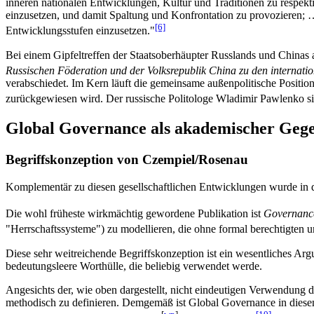
inneren nationalen Entwicklungen, Kultur und Traditionen zu respekt
einzusetzen, und damit Spaltung und Konfrontation zu provozieren;
[6]
Entwicklungs­stufen einzusetzen."
Bei einem Gipfeltreffen der Staatsoberhäupter Russlands und Chinas
Russischen Föderation und der Volksrepublik China zu den internati
verabschiedet. Im Kern läuft die gemeinsame außenpolitische Positio
zurückgewiesen wird. Der russische Politologe Wladimir Pawlenko sieh
Global Governance als akademischer Geg
Begriffskonzeption von Czempiel/Rosenau
Komplementär zu diesen gesellschaftlichen Entwicklungen wurde in 
Die wohl früheste wirkmächtig gewordene Publikation ist
Governanc
"Herrschaftssysteme") zu modellieren, die ohne formal berechtigten 
Diese sehr weitreichende Begriffskonzeption ist ein wesentliches Ar
bedeutungsleere Worthülle, die beliebig verwendet werde.
Angesichts der, wie oben dargestellt, nicht eindeutigen Verwendung 
methodisch zu definieren. Demgemäß ist Global Governance in diesem 