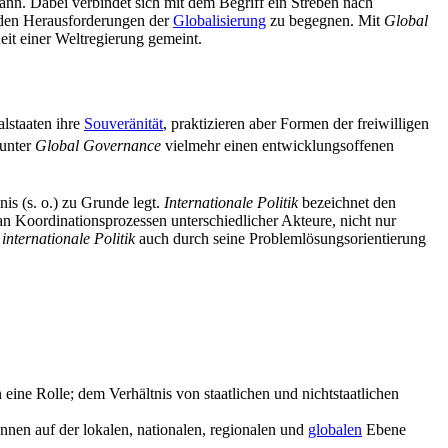
ann. Dabei verbindet sich mit dem Begriff ein Streben nach
, den Herausforderungen der
Globalisierung
zu begegnen. Mit
Global
eit einer Weltregierung gemeint.
lstaaten ihre
Souveränität
, praktizieren aber Formen der freiwilligen
 unter
Global Governance
vielmehr einen entwicklungs­offenen
is (s. o.) zu Grunde legt.
Internationale Politik
bezeichnet den
n Koordinationsprozessen unterschiedlicher Akteure, nicht nur
f
internationale Politik
auch durch seine Problemlösungsorientierung
ine Rolle; dem Verhältnis von staatlichen und nichtstaatlichen
nnen auf der lokalen, nationalen, regionalen und
globalen
Ebene