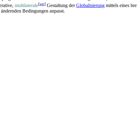
[
wp
]
erative,
multilaterale
Gestaltung der
Globalisierung
mittels eines br
en ändernden Bedingungen anpasst.