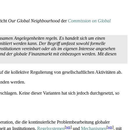
richt
Our Global Neighbourhood
der
Commission on Global
insamen Angelegenheiten regeln. Es handelt sich um einen
nitiiert werden kann. Der Begriff umfasst sowohl formelle
stitutionen vereinbart oder als im eigenen Interesse angesehen
nd der globale Finanzmarkt mit einbezogen werden. Mit diesen
 die kollektive Regulierung von gesellschaftlichen Aktivitäten ab.
anden werden.
schlagen. Keine dieser Varianten hat sich jedoch durchgesetzt, so
ration, die die kontinuierliche Problembearbeitung globaler
[
wp
]
[
wp
]
it an Institutionen,
Regelsystemen
und
Mechanismen
, mit