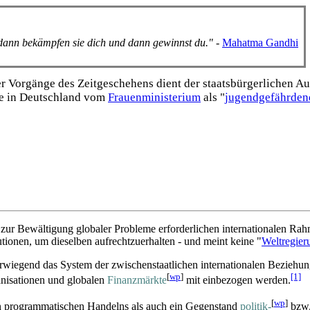
, dann bekämpfen sie dich und dann gewinnst du."
-
Mahatma Gandhi
Vorgänge des Zeitgeschehens dient der staats­bürgerlichen Aufk
e in Deutschland vom
Frauen­ministerium
als "
jugend­gefährden
 zur Bewältigung globaler Probleme erforderlichen internationalen Ra
tionen, um dieselben aufrecht­zu­erhalten - und meint keine "
Weltregier
wiegend das System der zwischen­staatlichen internationalen Bezieh
[
wp
]
[1]
anisationen und globalen
Finanzmärkte
mit einbezogen werden.
[
wp
]
en programmatischen Handelns als auch ein Gegenstand
politik-
bzw