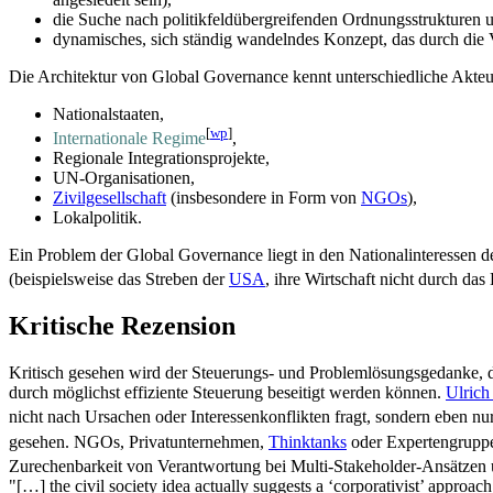
die Suche nach politikfeld­übergreifenden Ordnungs­strukturen 
dynamisches, sich ständig wandelndes Konzept, das durch die 
Die Architektur von Global Governance kennt unterschiedliche Akte
Nationalstaaten,
[
wp
]
Internationale Regime
,
Regionale Integrationsprojekte,
UN-Organisationen,
Zivilgesellschaft
(insbesondere in Form von
NGOs
),
Lokalpolitik.
Ein Problem der Global Governance liegt in den National­interessen
(beispielsweise das Streben der
USA
, ihre Wirtschaft nicht durch das
Kritische Rezension
Kritisch gesehen wird der Steuerungs- und Problem­lösungs­gedanke,
durch möglichst effiziente Steuerung beseitigt werden können.
Ulrich
nicht nach Ursachen oder Interessenkonflikten fragt, sondern eben nur
gesehen. NGOs, Privatunternehmen,
Thinktanks
oder Experten­gruppe
Zurechenbarkeit von Verantwortung bei Multi-Stakeholder-Ansätzen 
"[…] the civil society idea actually suggests a ‘corporativist’ approac