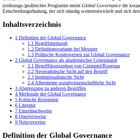
(ordnungs-)politisches Programm meint
Global Governance
die koop
Entscheidungs­findung, der sich ständig weiterentwickelt und sich d
Inhaltsverzeichnis
1
Definition der Global Governance
1.1
Begriffsherkunft
1.2
Definitionsvariante bei Messner
1.3
Politische Kontroversen zur Global Governance
2
Global Governance als akademischer Gegenstand
2.1
Begriffskonzeption von Czempiel/Rosenau
2.2
Neorealistische Sicht auf den Begriff
2.3
Institutionalistische Sicht
2.4
Allgemeine sozialwissenschaftliche Sicht
3
Abgrenzung zu anderen Begriffen
4
Merkmale der Global Governance
5
Kritische Rezension
6
Literatur
7
Einzelnachweise
8
Querverweise
9
Netzverweise
Definition der Global Governance