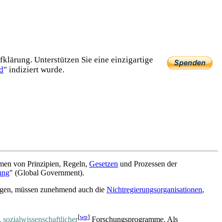
lärung. Unterstützen Sie eine einzig­artige
d
" indiziert wurde.
hmen von Prinzipien, Regeln,
Gesetzen
und Prozessen der
ung
" (Global Government).
ungen, müssen zunehmend auch die
Nichtregierungsorganisationen
,
[
wp
]
.
sozial­wissen­schaftlicher
Forschungs­programme. Als