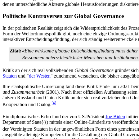
denen unterschiedliche Akteure globale Herausforderungen diskutiere
Politische Kontroversen zur Global Governance
In der politischen Realität zeigt sich die Widersprüchlichkeit des Pro
Form der Weltordnungs­politik gibt, noch eine einzige Ordnungs­struk
interaktiver Entscheidungs­findung, der sich ständig weiterentwicke
Zitat:
«Eine wirksame globale Entscheidungs­findung muss daher a
Ressourcen unterschiedlichster Menschen und Institutionen 
Kritik an der sich real vollziehenden
Global Governance
gründet sich
Staaten
und "
der Westen
" zunehmend versuchen, die bisher ausgeübte
Ihre staatspolitische Umsetzung fand diese Kritik Ende Juni 2021 be
und Zusammenarbeit
(2001). Nach ihrer offiziellen Auffassung seie
äußern Russland und China Kritik an der sich real vollziehenden Glob
[4]
Kooperation und Dialog.
Ein diplomatisches Echo fand der von US-Präsident
Joe Biden
initiier
Department of State}}) mittels einer Online-Länderliste veröffentlich
der Vereinigten Staaten in der ungewöhnlichen Form eines gemeinsa
ausgeübte alleinige Kompetenz für die Gestaltung der Global Govern