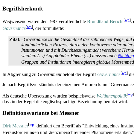
Begriffsherkunft
[
wp
]
Wegweisend waren der 1987 veröffentlichte
Brundtland-Bericht
,
[
wp
]
Governance
, der formulierte:
Zitat:
«Governance ist die Gesamtheit der zahlreichen Wege, auf d
kontinuierlichen Prozess, durch den kontroverse oder unter
Institutionen und mit Durchsetzungs­macht versehene Herrsc
werden. (…) Auf globaler Ebene (…) müssen auch
Nichtreg
Gruppen und Institutionen interagieren globale Massenmedi
[
wp
]
In Abgrenzung zu
Government
betont der Begriff
Governance
die
Je nach Begriffsverständnis der einzelnen Autoren kann "Governan
[
wp
]
Als deutsche Übersetzung wurden beispielsweise
Weltinnenpolitik
dass in der Regel die englisch­sprachige Bezeichnung benutzt wird.
Definitionsvariante bei Messner
[
wp
]
Dirk Messner
definiert den Begriff als "Entwicklung eines Instit
Herausforderungen und grenz­überschreitender Phänomene erlauben."