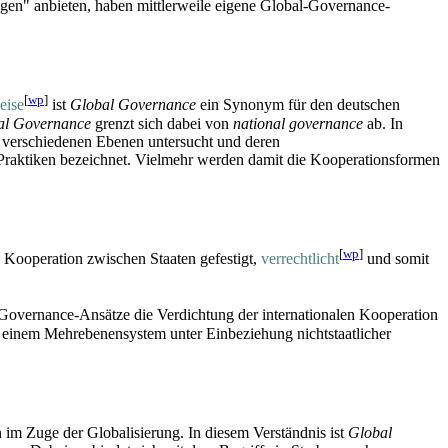
ngen" anbieten, haben mittlerweile eigene Global-Governance-
[
wp
]
eise
ist
Global Governance
ein Synonym für den deutschen
al Governance
grenzt sich dabei von
national governance
ab. In
f verschiedenen Ebenen untersucht und deren
e Praktiken bezeichnet. Vielmehr werden damit die Kooperationsformen
[
wp
]
 Kooperation zwischen Staaten gefestigt,
verrechtlicht
und somit
-Governance-Ansätze die Verdichtung der internationalen Kooperation
einem Mehr­ebenen­system unter Einbeziehung nicht­staatlicher
im Zuge der Globalisierung. In diesem Verständnis ist
Global