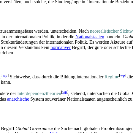
iversitäten, auch solche, die Studiengänge in "Internationale Beziehu
zusammengefasst werden, unterscheiden. Nach
neorealistischer Sichtw
in der internationalen Politik, in der die
Nationalstaaten
handeln.
Glob
Struktur­änderungen der internationalen Politik. Es werden Akteure au
 in diesem Verständnis kein
normativer
Begriff, der gute oder schlecht
hrieben.
[
wp
]
[
wp
]
e
Sichtweise, dass durch die Bildung internationaler
Regime
die
 kann.
[
wp
]
ondere der
Interdependenz­theorien
, stehend, untersuchen die Global
 das
anarchische
System souveräner Nationalstaaten augenscheinlich zu 
 Begriff
Global Governance
die Suche nach globalen Problemlösungen 