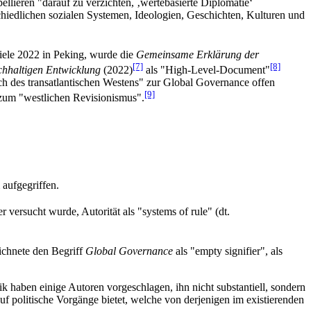
lieren "darauf zu verzichten, ‚wertebasierte Diplomatie‘
iedlichen sozialen Systemen, Ideologien, Geschichten, Kulturen und
iele 2022 in Peking, wurde die
Gemeinsame Erklärung der
[7]
[8]
chhaltigen Entwicklung
(2022)
als "High-Level-Document"
uch des transatlantischen Westens" zur Global Governance offen
[9]
" zum "westlichen Revisionismus".
aufgegriffen.
r versucht wurde, Autorität als "systems of rule" (dt.
chnete den Begriff
Global Governance
als "empty signifier", als
tik haben einige Autoren vorgeschlagen, ihn nicht substantiell, sondern
f politische Vorgänge bietet, welche von derjenigen im existierenden