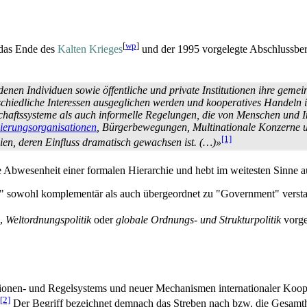
[
wp
]
 das Ende des
Kalten Krieges
und der 1995 vorgelegte Abschlussbe
enen Individuen sowie öffentliche und private Institutionen ihre geme
schiedliche Interessen ausgeglichen werden und kooperatives Handeln i
hafts­systeme als auch informelle Regelungen, die von Menschen und In
ierungsorganisationen
, Bürgerbewegungen, Multinationale Konzerne u
[1]
en, deren Einfluss dramatisch gewachsen ist. (…)»
 Abwesenheit einer formalen Hierarchie und hebt im weitesten Sinne auf
ce" sowohl komplementär als auch übergeordnet zu "Government" verst
,
Weltordnungs­politik
oder
globale Ordnungs- und Struktur­politik
vorge
utionen- und Regel­systems und neuer Mechanismen internationaler Koope
[2]
Der Begriff bezeichnet demnach das Streben nach bzw. die Gesamthe