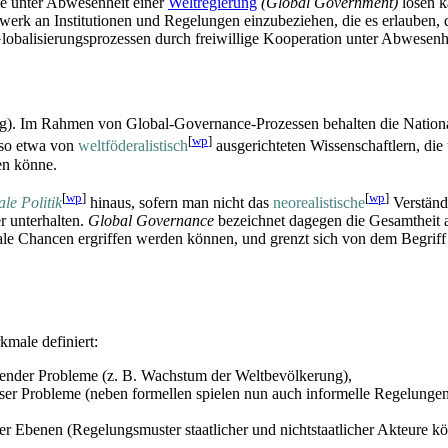
me unter Abwesenheit einer
Weltregierung
(Global Government)
lösen k
zwerk an Institutionen und Regelungen einzubeziehen, die es erlauben
 Globalisierungs­prozessen durch freiwillige Kooperation unter Abwesenh
g). Im Rahmen von Global-Governance-Prozessen behalten die Nationa
[
wp
]
, so etwa von
weltföderalistisch
ausgerichteten Wissenschaftlern, die
en könne.
[
wp
]
[
wp
]
ale Politik
hinaus, sofern man nicht das
neorealistische
Verständn
r unterhalten.
Global Governance
bezeichnet dagegen die Gesamtheit a
bale Chancen ergriffen werden können, und grenzt sich von dem Begrif
male definiert:
tender Probleme (z. B. Wachstum der Weltbevölkerung),
ser Probleme (neben formellen spielen nun auch informelle Regelungen e
er Ebenen (Regelungsmuster staatlicher und nichtstaatlicher Akteure kö