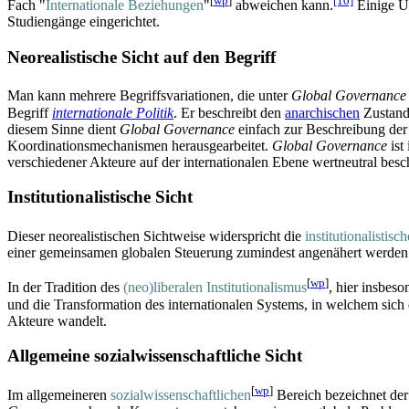
[
wp
]
[10]
Fach "
Internationale Beziehungen
"
abweichen kann.
Einige Un
Studiengänge eingerichtet.
Neorealistische Sicht auf den Begriff
Man kann mehrere Begriffsvariationen, die unter
Global Governance
Begriff
internationale Politik
. Er beschreibt den
anarchischen
Zustand 
diesem Sinne dient
Global Governance
einfach zur Beschreibung der 
Koordinationsmechanismen herausgearbeitet.
Global Governance
ist
verschiedener Akteure auf der internationalen Ebene wertneutral besc
Institutionalistische Sicht
Dieser neorealistischen Sichtweise widerspricht die
institutionalistisch
einer gemeinsamen globalen Steuerung zumindest angenähert werden
[
wp
]
In der Tradition des
(neo)liberalen Institutionalismus
, hier insbes
und die Transformation des internationalen Systems, in welchem sich
Akteure wandelt.
Allgemeine sozialwissenschaftliche Sicht
[
wp
]
Im allgemeineren
sozial­wissen­schaftlichen
Bereich bezeichnet der