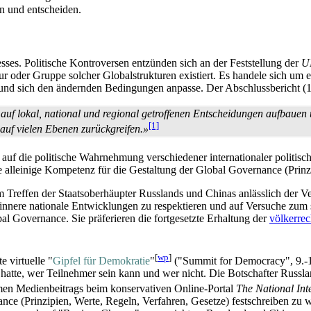
n und entscheiden.
zesses. Politische Kontroversen entzünden sich an der Feststellung der
U
tur oder Gruppe solcher Global­strukturen existiert. Es handele sich u
le und sich den ändernden Bedingungen anpasse. Der Abschlussbericht (1
uf lokal, national und regional getroffenen Entscheidungen aufbauen u
[1]
auf vielen Ebenen zurückgreifen.»
 auf die politische Wahrnehmung verschiedener internationaler politisc
 alleinige Kompetenz für die Gestaltung der Global Governance (Prinzi
im Treffen der Staatsoberhäupter Russlands und Chinas anlässlich der 
n innere nationale Entwicklungen zu respektieren und auf Versuche zum
al Governance. Sie präferieren die fortgesetzte Erhaltung der
völkerrec
[
wp
]
te virtuelle "
Gipfel für Demokratie
"
("Summit for Democracy", 9.-1
t hatte, wer Teilnehmer sein kann und wer nicht. Die Botschafter Russl
men Medienbeitrags beim konservativen Online-Portal
The National Inte
ance (Prinzipien, Werte, Regeln, Verfahren, Gesetze) festschreiben z