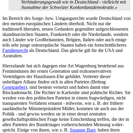
Verhinderungs­gewalt wie in Deutschland - vielleicht mit
Ausnahme der Schweizer Konkordanz­demokratie.»
Im Bereich des Sorge- bzw. Umgangsrechts wurde Deutschland von
den meisten europäischen Ländern überholt. Nicht nur die
traditionell liberalen, neuen Gedanken gegenüber auf­geschlossenen
skandinavischen Staaten, Frankreich oder die Niederlande, sondern
auch Länder wie Großbritannien, Belgien, Italien oder auch einige
teils sehr junge ost­europäische Staaten haben ein fort­schrittlicheres
Familienrecht
als Deutschland. Das gleiche gilt für die USA und
Australien.
Hierzulande hat sich dagegen eine Art Wagenburg bestehend aus
Feministinnen der ersten Generation und erz­konservativen
Verteidigern der Hausfrauen-Ehe gebildet. Vertreter dieser
unheiligen Allianz finden sich in allen Parteien (Beitrag
Gesetzgeber
), sind bestens vernetzt und haben damit eine
Blockademacht. Die Richter in Karlsruhe sind politische Richter. Sie
werden von den politischen Parteien in einem fragwürdigen, nicht
transparenten Verfahren ernannt - teilweise, wie z. B. der frühere
saarländische Ministerpräsident Müller, kommen sie auch aus der
Politik - und gewiss werden sie in einer derart zentralen
gesellschaftspolitischen Frage keine Entscheidung treffen, die der in
allen Parteien des Bundestages vor­herrschenden Meinung wider­
spricht. Einige von ihnen, wie z. B.
Susanne Baer
, haben ihren