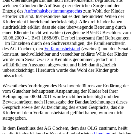
Das Oberlandesgericht hat nicht nachvollziehbar begründet, aus
welchen Gründen die Auflösung der elterlichen Sorge und der
Entzug des
Aufenthaltsbestimmungsrechts
zum Wohl der Kinder
erforderlich sind. Insbesondere hat es den bekundeten Willen der
Kinder nicht hinreichend berücksichtigt. Alle drei Kinder haben
ausdrücklich erklärt, dass sie eine überwiegende Betreuung durch
einen Elternteil nicht wünschten (vergleiche BVerfG Beschluss vom
30.06.2009 - 1 BvR 1868/08). Der bei insgesamt fünf Befragungen
- im Einzelnen durch den Sach­verständigen, die Familien­richterin
des AG Cochem, den
Verfahrensbeistand
(zweimal) und den Senat -
konstant, nachvollziehbar und verstehbar erklärte Wille der Kinder
wurde vom Senat zwar zur Kenntnis genommen, jedoch mit
willkürlichen Aussagen abgewertet und blieb damit gänzlich
unberücksichtigt. Hierdurch wurde das Wohl der Kinder grob
missachtet.
Wesentliches Vorbringen des Beschwerde­führers zur Erklärung der
vom Gutachter behaupteten Anspannung der Kinder bei ihrer
Befragung am 08.04.2011 wurde nicht berücksichtigt und den
Beweis­anträgen nach Herausgabe der Band­auf­zeichnungen dieses
Gespräch sowie der Aufzeichnung des ersten Gesprächs, das die
Kinder mit dem Verfahrens­beistand geführt haben, wurden nicht
stattgegeben.
In dem Beschluss des AG Cochem, dem das OLG zustimmt, heißt
es, die Kinder hätten das Recht auf unbelasteten
Umgang
mit beiden