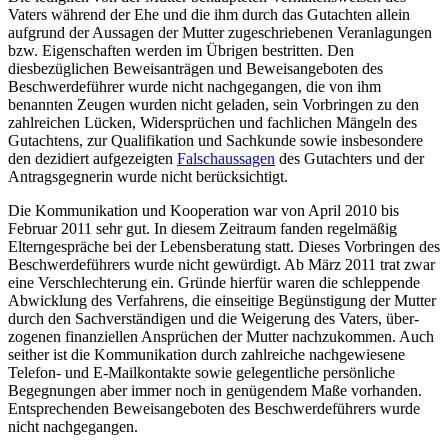
Vaters während der Ehe und die ihm durch das Gutachten allein
aufgrund der Aussagen der Mutter zugeschriebenen Veranlagungen
bzw. Eigenschaften werden im Übrigen bestritten. Den
diesbezüglichen Beweis­anträgen und Beweis­angeboten des
Beschwerde­führer wurde nicht nachgegangen, die von ihm
benannten Zeugen wurden nicht geladen, sein Vorbringen zu den
zahlreichen Lücken, Widersprüchen und fachlichen Mängeln des
Gutachtens, zur Qualifikation und Sachkunde sowie insbesondere
den dezidiert aufgezeigten
Falschaussagen
des Gutachters und der
Antrags­gegnerin wurde nicht berücksichtigt.
Die Kommunikation und Kooperation war von April 2010 bis
Februar 2011 sehr gut. In diesem Zeitraum fanden regelmäßig
Eltern­gespräche bei der Lebens­beratung statt. Dieses Vorbringen des
Beschwerde­führers wurde nicht gewürdigt. Ab März 2011 trat zwar
eine Verschlechterung ein. Gründe hierfür waren die schleppende
Abwicklung des Verfahrens, die einseitige Begünstigung der Mutter
durch den Sachverständigen und die Weigerung des Vaters, über­
zogenen finanziellen Ansprüchen der Mutter nachzukommen. Auch
seither ist die Kommunikation durch zahlreiche nach­gewiesene
Telefon- und E-Mailkontakte sowie gelegentliche persönliche
Begegnungen aber immer noch in genügendem Maße vorhanden.
Entsprechenden Beweis­angeboten des Beschwerde­führers wurde
nicht nachgegangen.