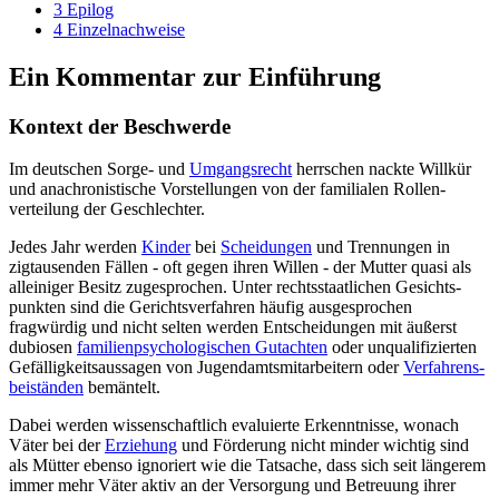
3
Epilog
4
Einzelnachweise
Ein Kommentar zur Einführung
Kontext der Beschwerde
Im deutschen Sorge- und
Umgangsrecht
herrschen nackte Willkür
und anachronistische Vorstellungen von der familialen Rollen­
verteilung der Geschlechter.
Jedes Jahr werden
Kinder
bei
Scheidungen
und Trennungen in
zigtausenden Fällen - oft gegen ihren Willen - der Mutter quasi als
alleiniger Besitz zugesprochen. Unter rechts­staatlichen Gesichts­
punkten sind die Gerichts­verfahren häufig ausgesprochen
fragwürdig und nicht selten werden Entscheidungen mit äußerst
dubiosen
familien­psychologischen Gutachten
oder unqualifizierten
Gefälligkeits­aussagen von Jugendamts­mitarbeitern oder
Verfahrens­
beiständen
bemäntelt.
Dabei werden wissenschaftlich evaluierte Erkenntnisse, wonach
Väter bei der
Erziehung
und Förderung nicht minder wichtig sind
als Mütter ebenso ignoriert wie die Tatsache, dass sich seit längerem
immer mehr Väter aktiv an der Versorgung und Betreuung ihrer