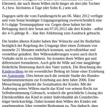
Elternteil, die nach ihrem Willen nicht länger als drei (die Tochter
A.) bzw. höchstens 4 Tage (der Sohn K.) sein soll.
Dagegen sieht die vom Familiengericht am 06. März 2012 verfügte
und vom Senat bestätigte Umgangs­regelung zweiwöchentlich eine
8-½-tägige Trennungs­phase vor. Gegen diese haben bei der
Befragung durch den Senat am 07.05.2012 alle drei Kinder - selbst
der 4-½-jährige R. - klar ihre Ablehnung zum Ausdruck gebracht.
Die beiden älteren Kinder haben ihre Wünsche und ihr Bedürfnis
bezüglich der Regelung des Umgangs über einen Zeitraum von
nunmehr 21 Monaten mehrfach konstant, nachvollziehbar und
verstehbar geäußert. Ihre Willens­äußerungen waren auch durch
Vorhalte nicht zu erschüttern. Sie konnten ihren Willen gut und
differenziert formulieren. Auch geht ihr Wille auf eine langjährige
förderliche Betreuung durch den Vater zurück. Die Beachtung des
Kindeswillens
ist ein wesentlicher Beitrag im Sinne einer Erziehung
zur
Autonomie
. Dies betont auch die zentrale Studie des Bundes­
familien­ministeriums zur Erziehung aus dem Jahre 2006. Eine
Missachtung gefährdet die Sozialisation der Kinder. Mit der
Äußerung seines Willens macht das Kind von seinem Recht zur
Selbstbestimmung Gebrauch, wodurch die gerichtliche Lösung des
Eltern­konflikts das Kind in seiner Individualität als Grundrechts­
träger berücksichtigt. Dabei kommt dem Willen des Kindes mit
zunehmendem Alter vermehrt Bedeutung zu. Nur dadurch, dass