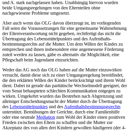
und A. stark nachgelassen haben. Unabhängig hiervon wurden
beide Umgangs­regelungen von den Elternteilen ohne
nachgewiesene Probleme umgesetzt.
Aber auch wenn das OLG davon überzeugt ist, im vorliegenden
Fall seien die Vor­aus­setzungen für eine gemeinsame Wahrnehmung
der Eltern­verantwortung nicht gegeben, rechtfertigt das nicht die
Übertragung des Lebens­mittel­punktes und des Aufenthalts­
bestimmungs­rechts auf die Mutter. Um dem Willen der Kindes zu
entsprechen und ihnen insbesondere eine angemessene Förderung
zuteil werden zu lassen, gäbe es alternativ die Möglichkeit, eine
Pflegschaft beim Jugendamt einzurichten.
Weder das AG noch das OLG haben auf die Mutter einzuwirken
versucht, damit diese sich zu einer Umgangs­regelung bereitfindet,
die den erklärten Willen der Kinder berücksichtigt und ihrem Wohl
dient. Dabei ist gerade das paritätische Wechselmodell geeignet, der
vom Senat behaupteten schlechten Kommunikation entgegen zu
wirken. Umgekehrt wurden das Bestreben nach Abgrenzung und
alleiniger Entscheidungs­macht der Mutter durch die Übertragung
des
Lebensmittelpunktes
und des
Aufenthaltsbestimmungsrechts
unterstützt. Bemühungen der Gerichte, durch eine Familienhilfe
oder eine neutrale
Mediation
zum Wohl der Kinder einen positiven
Frieden zwischen den Eltern zu schaffen und die Mutter zur
Akzeptanz des von allen drei Kindern gewollten häufigeren (der 4-