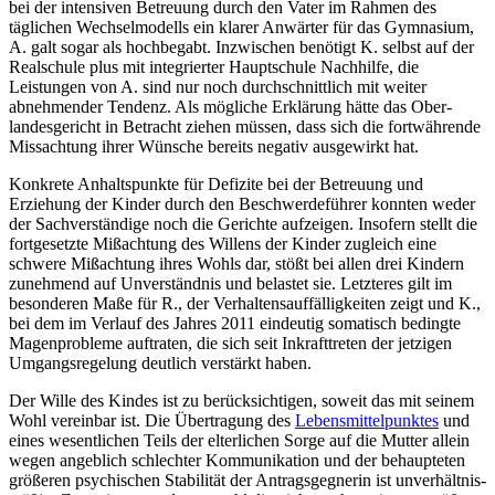
bei der intensiven Betreuung durch den Vater im Rahmen des
täglichen Wechsel­modells ein klarer Anwärter für das Gymnasium,
A. galt sogar als hochbegabt. Inzwischen benötigt K. selbst auf der
Realschule plus mit integrierter Hauptschule Nachhilfe, die
Leistungen von A. sind nur noch durch­schnittlich mit weiter
abnehmender Tendenz. Als mögliche Erklärung hätte das Ober­
landes­gericht in Betracht ziehen müssen, dass sich die fort­währende
Missachtung ihrer Wünsche bereits negativ ausgewirkt hat.
Konkrete Anhaltspunkte für Defizite bei der Betreuung und
Erziehung der Kinder durch den Beschwerde­führer konnten weder
der Sachverständige noch die Gerichte aufzeigen. Insofern stellt die
fort­gesetzte Mißachtung des Willens der Kinder zugleich eine
schwere Mißachtung ihres Wohls dar, stößt bei allen drei Kindern
zunehmend auf Unverständnis und belastet sie. Letzteres gilt im
besonderen Maße für R., der Verhaltens­auf­fällig­keiten zeigt und K.,
bei dem im Verlauf des Jahres 2011 eindeutig somatisch bedingte
Magen­probleme auftraten, die sich seit Inkraft­treten der jetzigen
Umgangs­regelung deutlich verstärkt haben.
Der Wille des Kindes ist zu berücksichtigen, soweit das mit seinem
Wohl vereinbar ist. Die Übertragung des
Lebensmittelpunktes
und
eines wesentlichen Teils der elterlichen Sorge auf die Mutter allein
wegen angeblich schlechter Kommunikation und der behaupteten
größeren psychischen Stabilität der Antrags­gegnerin ist unverhältnis­