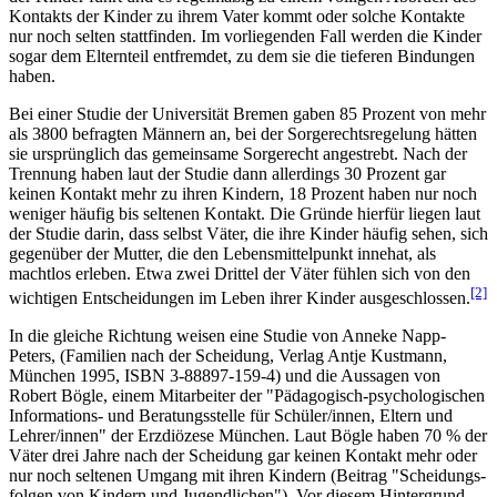
Kontakts der Kinder zu ihrem Vater kommt oder solche Kontakte
nur noch selten stattfinden. Im vorliegenden Fall werden die Kinder
sogar dem Elternteil entfremdet, zu dem sie die tieferen Bindungen
haben.
Bei einer Studie der Universität Bremen gaben 85 Prozent von mehr
als 3800 befragten Männern an, bei der Sorgerechts­regelung hätten
sie ursprünglich das gemeinsame Sorgerecht angestrebt. Nach der
Trennung haben laut der Studie dann allerdings 30 Prozent gar
keinen Kontakt mehr zu ihren Kindern, 18 Prozent haben nur noch
weniger häufig bis seltenen Kontakt. Die Gründe hierfür liegen laut
der Studie darin, dass selbst Väter, die ihre Kinder häufig sehen, sich
gegenüber der Mutter, die den Lebensmittelpunkt innehat, als
machtlos erleben. Etwa zwei Drittel der Väter fühlen sich von den
[2]
wichtigen Entscheidungen im Leben ihrer Kinder ausgeschlossen.
In die gleiche Richtung weisen eine Studie von Anneke Napp-
Peters, (Familien nach der Scheidung, Verlag Antje Kustmann,
München 1995, ISBN 3-88897-159-4) und die Aussagen von
Robert Bögle, einem Mitarbeiter der "Pädagogisch-psychologischen
Informations- und Beratungs­stelle für Schüler/innen, Eltern und
Lehrer/innen" der Erzdiözese München. Laut Bögle haben 70 % der
Väter drei Jahre nach der Scheidung gar keinen Kontakt mehr oder
nur noch seltenen Umgang mit ihren Kindern (Beitrag "Scheidungs­
folgen von Kindern und Jugendlichen"). Vor diesem Hintergrund