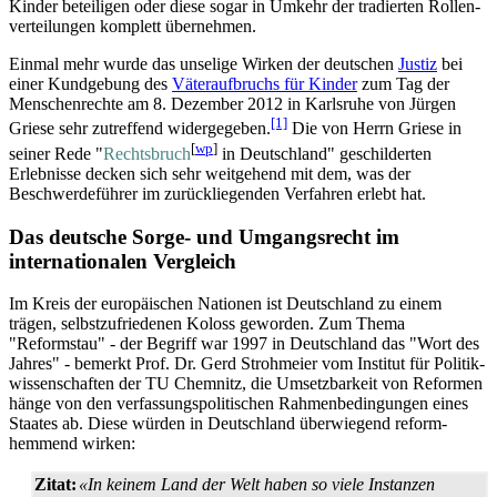
Kinder beteiligen oder diese sogar in Umkehr der tradierten Rollen­
verteilungen komplett übernehmen.
Einmal mehr wurde das unselige Wirken der deutschen
Justiz
bei
einer Kundgebung des
Väter­aufbruchs für Kinder
zum Tag der
Menschenrechte am 8. Dezember 2012 in Karlsruhe von Jürgen
[1]
Griese sehr zutreffend wider­gegeben.
Die von Herrn Griese in
[
wp
]
seiner Rede "
Rechtsbruch
in Deutschland" geschilderten
Erlebnisse decken sich sehr weitgehend mit dem, was der
Beschwerde­führer im zurück­liegenden Verfahren erlebt hat.
Das deutsche Sorge- und Umgangsrecht im
internationalen Vergleich
Im Kreis der europäischen Nationen ist Deutschland zu einem
trägen, selbstzufriedenen Koloss geworden. Zum Thema
"Reformstau" - der Begriff war 1997 in Deutschland das "Wort des
Jahres" - bemerkt Prof. Dr. Gerd Strohmeier vom Institut für Politik­
wissen­schaften der TU Chemnitz, die Umsetzbarkeit von Reformen
hänge von den verfassungs­politischen Rahmen­bedingungen eines
Staates ab. Diese würden in Deutschland überwiegend reform­
hemmend wirken:
Zitat:
«In keinem Land der Welt haben so viele Instanzen