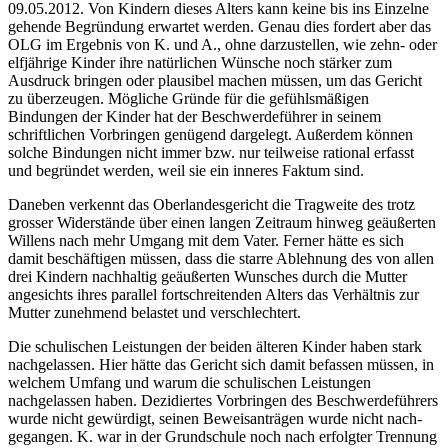
09.05.2012. Von Kindern dieses Alters kann keine bis ins Einzelne
gehende Begründung erwartet werden. Genau dies fordert aber das
OLG im Ergebnis von K. und A., ohne darzustellen, wie zehn- oder
elf­jährige Kinder ihre natürlichen Wünsche noch stärker zum
Ausdruck bringen oder plausibel machen müssen, um das Gericht
zu überzeugen. Mögliche Gründe für die gefühlsmäßigen
Bindungen der Kinder hat der Beschwerde­führer in seinem
schriftlichen Vorbringen genügend dargelegt. Außerdem können
solche Bindungen nicht immer bzw. nur teilweise rational erfasst
und begründet werden, weil sie ein inneres Faktum sind.
Daneben verkennt das Oberlandesgericht die Tragweite des trotz
grosser Widerstände über einen langen Zeitraum hinweg geäußerten
Willens nach mehr Umgang mit dem Vater. Ferner hätte es sich
damit beschäftigen müssen, dass die starre Ablehnung des von allen
drei Kindern nachhaltig geäußerten Wunsches durch die Mutter
angesichts ihres parallel fortschreitenden Alters das Verhältnis zur
Mutter zunehmend belastet und verschlechtert.
Die schulischen Leistungen der beiden älteren Kinder haben stark
nachgelassen. Hier hätte das Gericht sich damit befassen müssen, in
welchem Umfang und warum die schulischen Leistungen
nachgelassen haben. Dezidiertes Vorbringen des Beschwerde­führers
wurde nicht gewürdigt, seinen Beweis­anträgen wurde nicht nach­
gegangen. K. war in der Grundschule noch nach erfolgter Trennung