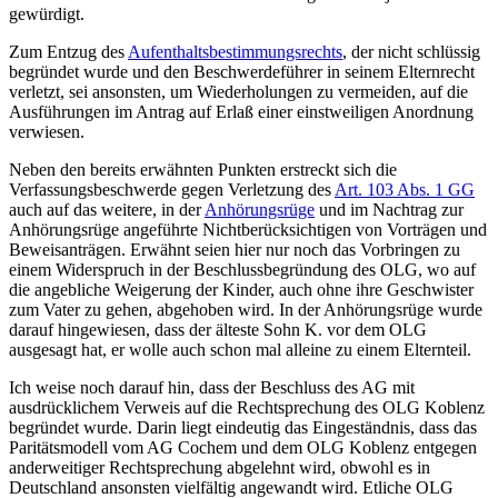
gewürdigt.
Zum Entzug des
Aufenthaltsbestimmungsrechts
, der nicht schlüssig
begründet wurde und den Beschwerde­führer in seinem Elternrecht
verletzt, sei ansonsten, um Wiederholungen zu vermeiden, auf die
Ausführungen im Antrag auf Erlaß einer einstweiligen Anordnung
verwiesen.
Neben den bereits erwähnten Punkten erstreckt sich die
Verfassungs­beschwerde gegen Verletzung des
Art. 103 Abs. 1 GG
auch auf das weitere, in der
Anhörungsrüge
und im Nachtrag zur
Anhörungsrüge angeführte Nicht­berücksichtigen von Vorträgen und
Beweis­anträgen. Erwähnt seien hier nur noch das Vorbringen zu
einem Widerspruch in der Beschluss­begründung des OLG, wo auf
die angebliche Weigerung der Kinder, auch ohne ihre Geschwister
zum Vater zu gehen, abgehoben wird. In der Anhörungsrüge wurde
darauf hingewiesen, dass der älteste Sohn K. vor dem OLG
ausgesagt hat, er wolle auch schon mal alleine zu einem Elternteil.
Ich weise noch darauf hin, dass der Beschluss des AG mit
ausdrücklichem Verweis auf die Recht­sprechung des OLG Koblenz
begründet wurde. Darin liegt eindeutig das Eingeständnis, dass das
Paritätsmodell vom AG Cochem und dem OLG Koblenz entgegen
anderweitiger Recht­sprechung abgelehnt wird, obwohl es in
Deutschland ansonsten vielfältig angewandt wird. Etliche OLG