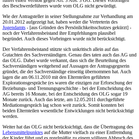
führer einen Verstoß gegen Art. 3 Abs. 3 GG. Dieses Vorbringen
des Beschwerde­führers wurde vom OLG nicht gewürdigt.
Wie der Antragsteller in seiner Stellungnahme zur Verhandlung am
20.01.2012 aufgezeigt hat, haben weder die Vertreterin des
Jugendamts
- [aus Gründen des Persönlichkeits­schutzes gekürzt] -
noch der Verfahrens­beistand ihre Empfehlungen plausibel
begründet. Auch dieses Vorbringen wurde nicht berücksichtigt.
Der Verfahrensbeistand stützte sich unkritisch allein auf das
Gutachten des Sachverständigen. Genau dies taten auch das AG und
das OLG. Dabei wurde verkannt, dass sich die Beurteilung des
Sachverständigen weitgehend auf Aussagen der Antrags­gegnerin
gründet, die der Sachverständige einseitig übernommen hat. Auch
lagen die am 06.11.2010 mit den Elternteilen geführten
Explorations­gespräche (es waren die einzigen zur Erforschung der
Beziehungs- und Trennungs­geschichte - bei der Entscheidung des
AG bereits 16 Monate, bei der Entscheidung des OLG sogar 19
Monate zurück. Auch das letzte, am 12.05.2011 durchgeführte
Mediations­gespräch lag schon weit zurück. Somit konnten bei
beiden Elternteilen wesentliche Entwicklungen nicht berücksichtigt
werden.
Weiter hat das OLG nicht berücksichtigt, dass die Übertragung des
Lebensmittelpunktes
auf die Mutter vielfach zu einer Entfremdung
der Kinder führt und es regelmäßig zu einem völligen Abbruch des