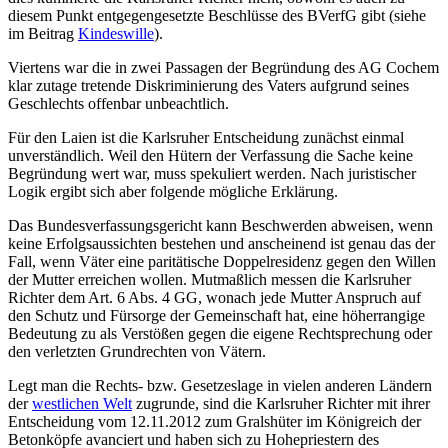
diesem Punkt entgegengesetzte Beschlüsse des BVerfG gibt (siehe
im Beitrag
Kindeswille
).
Viertens war die in zwei Passagen der Begründung des AG Cochem
klar zutage tretende Diskriminierung des Vaters aufgrund seines
Geschlechts offenbar unbeachtlich.
Für den Laien ist die Karlsruher Entscheidung zunächst einmal
unverständlich. Weil den Hütern der Verfassung die Sache keine
Begründung wert war, muss spekuliert werden. Nach juristischer
Logik ergibt sich aber folgende mögliche Erklärung.
Das Bundesverfassungsgericht kann Beschwerden abweisen, wenn
keine Erfolgs­aussichten bestehen und anscheinend ist genau das der
Fall, wenn Väter eine paritätische Doppel­residenz gegen den Willen
der Mutter erreichen wollen. Mutmaßlich messen die Karlsruher
Richter dem Art. 6 Abs. 4 GG, wonach jede Mutter Anspruch auf
den Schutz und Fürsorge der Gemeinschaft hat, eine höher­rangige
Bedeutung zu als Verstößen gegen die eigene Rechtsprechung oder
den verletzten Grundrechten von Vätern.
Legt man die Rechts- bzw. Gesetzes­lage in vielen anderen Ländern
der
westlichen Welt
zugrunde, sind die Karlsruher Richter mit ihrer
Entscheidung vom 12.11.2012 zum Gralshüter im Königreich der
Betonköpfe avanciert und haben sich zu Hohepriestern des