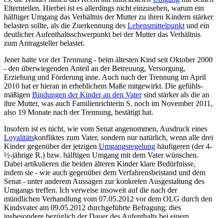
Elternteilen. Hierbei ist es allerdings nicht einzusehen, warum ein
hälftiger Umgang das Verhältnis der Mutter zu ihren Kindern stärker
belasten sollte, als die Zuerkennung des
Lebensmittelpunkt
und ein
deutlicher Aufenthalts­schwerpunkt bei der Mutter das Verhältnis
zum Antrag­steller belastet.
Jener hatte vor der Trennung - beim ältesten Kind seit Oktober 2000
- den überwiegenden Anteil an der Betreuung, Versorgung,
Erziehung und Förderung inne. Auch nach der Trennung im April
2010 hat er hieran in erheblichem Maße mitgewirkt. Die gefühls­
mäßigen
Bindungen der Kinder an den Vater
sind stärker als die an
ihre Mutter, was auch Familien­richterin S. noch im November 2011,
also 19 Monate nach der Trennung, bestätigt hat.
Insofern ist es nicht, wie vom Senat angenommen, Ausdruck eines
Loyalitäts
­konfliktes zum Vater, sondern nur natürlich, wenn alle drei
Kinder gegenüber der jetzigen
Umgangsregelung
häufigeren (der 4-
½-jährige R.) bzw. hälftigen Umgang mit dem Vater wünschen.
Dabei artikulieren die beiden älteren Kinder klare Bedürfnisse,
indem sie - wie auch gegenüber dem Verfahrens­beistand und dem
Senat - unter anderem Aussagen zur konkreten Ausgestaltung des
Umgangs treffen. Ich verweise insoweit auf die nach der
mündlichen Verhandlung vom 07.05.2012 vor dem OLG durch den
Kindsvater am 09.05.2012 durchgeführte Befragung; dies
insbesondere bezüglich der Dauer des Aufenthalts bei einem