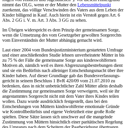
nimmt das OLG, wenn er der Mutter den
Lebensmittelpunkt
zuerkennt, das völlige Verschwinden des Vaters aus dem Leben der
Kinder billigend in Kauf. Auch hierin ist ein Verstoß gegen Art. 6
Abs. 2 GG i. V. m. Art. 3 Abs. 3 GG zu sehen.
Im Übrigen widerspricht es dem Prinzip der gemeinsamen Sorge,
wenn die Umsetzung des vom Gesetzgeber gewollten Sorgerechts
vom Einverständnis der Mutter abhängig gemacht wird.
Laut einer 2004 vom Bundesjustiz­ministerium gestarteten Umfrage
und einer anschließenden Studie lehnen unverheiratete Mütter in bis
zu 75 % der Fälle die gemeinsame Sorge aus kindeswohl­fernen
Motiven ab, nämlich weil es ihren Abgrenzungs­bestrebungen dient
und sie ein Bedürfnis nach alleiniger Entscheidungs­macht über ihre
Kinder haben. Auf dieser Grundlage gab das Bundes­verfassungs­
gericht in seinem Beschluss 1 BvR 420/09 vom 21.07.2010 zu
bedenken, dass in nicht unbeträchtlicher Zahl Mütter allein deshalb
die Zustimmung zur gemeinsamen Sorge verweigern, weil sie ihr
angestammtes Sorgerecht nicht mit dem Vater ihres Kindes teilen
wollen. Dazu wurde ausdrücklich festgestellt, dass bei den
Entscheidungen von Müttern kindswohlferne emotionale Gründe
wie Kontrollbedürfnis und eigene Verletztheit eine große Rolle
spielten. Diese Sätze lassen sich unschwer auf die mangelnde
Zustimmung von Müttern hinsichtlich einer paritätischen Regelung
des Umgangs nach dem Scheitern der Paarbeziehung übertragen.