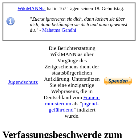
WikiMANNia
hat in 167 Tagen seinen 18. Geburtstag.
"Zuerst ignorieren sie dich, dann lachen sie über
dich, dann bekämpfen sie dich und dann gewinnst
du."
-
Mahatma Gandhi
Die Bericht­erstattung
WikiMANNias über
Vorgänge des
Zeitgeschehens dient der
staats­bürgerlichen
Aufklärung. Unterstützen
Jugendschutz
Sie eine einzig­artige
Webpräsenz, die in
Deutschland vom
Frauen­
ministerium
als "
jugend­
gefährdend
" indiziert
wurde.
Verfassungsbeschwerde zum