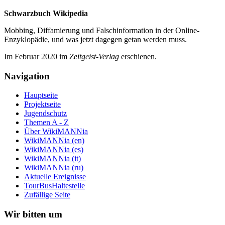
Schwarzbuch Wikipedia
Mobbing, Diffamierung und Falsch­information in der Online-
Enzyklo­pädie, und was jetzt da­gegen getan werden muss.
Im Februar 2020 im
Zeit­geist-Verlag
erschienen.
Navigation
Hauptseite
Projektseite
Jugendschutz
Themen A - Z
Über WikiMANNia
WikiMANNia (en)
WikiMANNia (es)
WikiMANNia (it)
WikiMANNia (ru)
Aktuelle Ereignisse
TourBusHaltestelle
Zufällige Seite
Wir bitten um