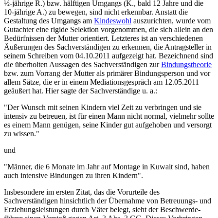
½-jährige R.) bzw. hälftigen Umgangs (K., bald 12 Jahre und die
10-jährige A.) zu bewegen, sind nicht erkennbar. Anstatt die
Gestaltung des Umgangs am
Kindeswohl
auszurichten, wurde vom
Gutachter eine rigide Selektion vorgenommen, die sich allein an den
Bedürfnissen der Mutter orientiert. Letzteres ist an verschiedenen
Äußerungen des Sachverständigen zu erkennen, die Antrag­steller in
seinem Schreiben vom 04.10.2011 aufgezeigt hat. Bezeichnend sind
die überholten Aussagen des Sachverständigen zur
Bindungstheorie
bzw. zum Vorrang der Mutter als primärer Bindungs­person und vor
allem Sätze, die er in einem Mediationsgespräch am 12.05.2011
geäußert hat. Hier sagte der Sachverständige u. a.:
"Der Wunsch mit seinen Kindern viel Zeit zu verbringen und sie
intensiv zu betreuen, ist für einen Mann nicht normal, vielmehr sollte
es einem Mann genügen, seine Kinder gut aufgehoben und versorgt
zu wissen."
und
"Männer, die 6 Monate im Jahr auf Montage in Kuwait sind, haben
auch intensive Bindungen zu ihren Kindern".
Insbesondere im ersten Zitat, das die Vorurteile des
Sachverständigen hinsichtlich der Übernahme von Betreuungs- und
Erziehungs­leistungen durch Väter belegt, sieht der Beschwerde­