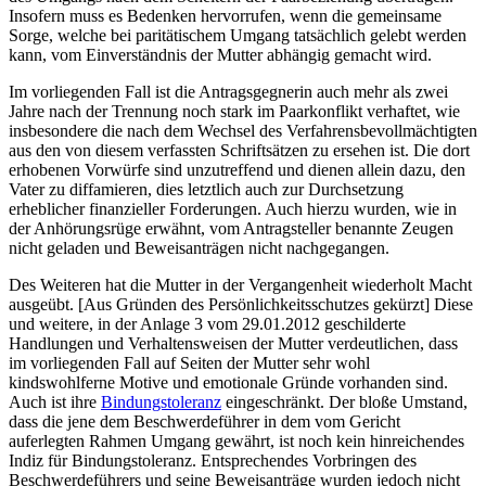
Insofern muss es Bedenken hervorrufen, wenn die gemeinsame
Sorge, welche bei paritätischem Umgang tatsächlich gelebt werden
kann, vom Einverständnis der Mutter abhängig gemacht wird.
Im vorliegenden Fall ist die Antragsgegnerin auch mehr als zwei
Jahre nach der Trennung noch stark im Paarkonflikt verhaftet, wie
insbesondere die nach dem Wechsel des Verfahrens­bevollmächtigten
aus den von diesem verfassten Schriftsätzen zu ersehen ist. Die dort
erhobenen Vorwürfe sind unzutreffend und dienen allein dazu, den
Vater zu diffamieren, dies letztlich auch zur Durchsetzung
erheblicher finanzieller Forderungen. Auch hierzu wurden, wie in
der Anhörungsrüge erwähnt, vom Antrag­steller benannte Zeugen
nicht geladen und Beweis­anträgen nicht nachgegangen.
Des Weiteren hat die Mutter in der Vergangenheit wiederholt Macht
ausgeübt. [Aus Gründen des Persönlichkeits­schutzes gekürzt] Diese
und weitere, in der Anlage 3 vom 29.01.2012 geschilderte
Handlungen und Verhaltensweisen der Mutter verdeutlichen, dass
im vorliegenden Fall auf Seiten der Mutter sehr wohl
kindswohlferne Motive und emotionale Gründe vorhanden sind.
Auch ist ihre
Bindungstoleranz
eingeschränkt. Der bloße Umstand,
dass die jene dem Beschwerde­führer in dem vom Gericht
auferlegten Rahmen Umgang gewährt, ist noch kein hinreichendes
Indiz für Bindungs­toleranz. Entsprechendes Vorbringen des
Beschwerde­führers und seine Beweisanträge wurden jedoch nicht