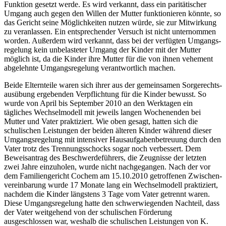
Funktion gesetzt werde. Es wird verkannt, dass ein paritätischer
Umgang auch gegen den Willen der Mutter funktionieren könnte, so
das Gericht seine Möglichkeiten nutzen würde, sie zur Mitwirkung
zu veranlassen. Ein entsprechender Versuch ist nicht unternommen
worden. Außerdem wird verkannt, dass bei der verfügten Umgangs­
regelung kein unbelasteter Umgang der Kinder mit der Mutter
möglich ist, da die Kinder ihre Mutter für die von ihnen vehement
abgelehnte Umgangs­regelung verantwortlich machen.
Beide Elternteile waren sich ihrer aus der gemeinsamen Sorgerechts­
ausübung ergebenden Verpflichtung für die Kinder bewusst. So
wurde von April bis September 2010 an den Werktagen ein
tägliches Wechselmodell mit jeweils langen Wochenenden bei
Mutter und Vater praktiziert. Wie oben gesagt, hatten sich die
schulischen Leistungen der beiden älteren Kinder während dieser
Umgangs­regelung mit intensiver Haus­aufgaben­betreuung durch den
Vater trotz des Trennungs­schocks sogar noch verbessert. Dem
Beweisantrag des Beschwerde­führers, die Zeugnisse der letzten
zwei Jahre einzuholen, wurde nicht nachgegangen. Nach der vor
dem Familiengericht Cochem am 15.10.2010 getroffenen Zwischen­
vereinbarung wurde 17 Monate lang ein Wechselmodell praktiziert,
nachdem die Kinder längstens 3 Tage vom Vater getrennt waren.
Diese Umgangs­regelung hatte den schwerwiegenden Nachteil, dass
der Vater weitgehend von der schulischen Förderung
ausgeschlossen war, weshalb die schulischen Leistungen von K.