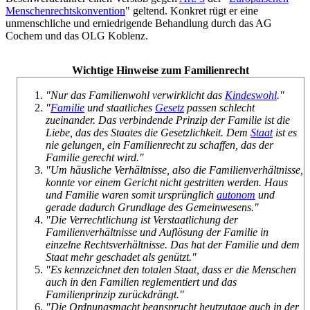
Menschen­rechts­konvention
" geltend. Konkret rügt er eine
unmenschliche und erniedrigende Behandlung durch das AG
Cochem und das OLG Koblenz.
Wichtige Hinweise zum Familienrecht
"Nur das Familienwohl verwirklicht das
Kindeswohl
."
"
Familie
und staatliches
Gesetz
passen schlecht
zueinander. Das verbindende Prinzip der Familie ist die
Liebe, das des Staates die Gesetzlichkeit. Dem
Staat
ist es
nie gelungen, ein Familienrecht zu schaffen, das der
Familie gerecht wird."
"Um häusliche Verhältnisse, also die Familienverhältnisse,
konnte vor einem Gericht nicht gestritten werden. Haus
und Familie waren somit ursprünglich
autonom
und
gerade dadurch Grundlage des Gemeinwesens."
"Die Verrechtlichung ist Verstaatlichung der
Familienverhältnisse und Auflösung der Familie in
einzelne Rechts­verhältnisse. Das hat der Familie und dem
Staat mehr geschadet als genützt."
"Es kennzeichnet den totalen Staat, dass er die Menschen
auch in den Familien reglementiert und das
Familienprinzip zurückdrängt."
"Die Ordnungsmacht beansprucht heutzutage auch in der