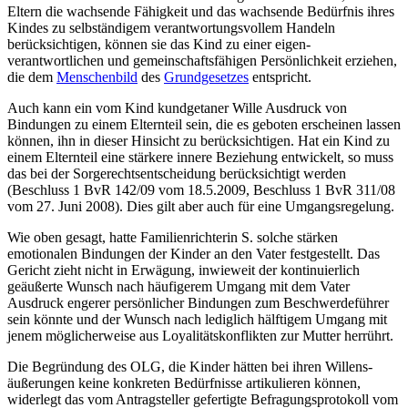
Eltern die wachsende Fähigkeit und das wachsende Bedürfnis ihres
Kindes zu selbständigem verantwortungs­vollem Handeln
berücksichtigen, können sie das Kind zu einer eigen­
verantwortlichen und gemein­schafts­fähigen Persönlichkeit erziehen,
die dem
Menschenbild
des
Grundgesetzes
entspricht.
Auch kann ein vom Kind kundgetaner Wille Ausdruck von
Bindungen zu einem Elternteil sein, die es geboten erscheinen lassen
können, ihn in dieser Hinsicht zu berücksichtigen. Hat ein Kind zu
einem Elternteil eine stärkere innere Beziehung entwickelt, so muss
das bei der Sorgerechts­entscheidung berücksichtigt werden
(Beschluss 1 BvR 142/09 vom 18.5.2009, Beschluss 1 BvR 311/08
vom 27. Juni 2008). Dies gilt aber auch für eine Umgangsregelung.
Wie oben gesagt, hatte Familienrichterin S. solche stärken
emotionalen Bindungen der Kinder an den Vater festgestellt. Das
Gericht zieht nicht in Erwägung, inwieweit der kontinuierlich
geäußerte Wunsch nach häufigerem Umgang mit dem Vater
Ausdruck engerer persönlicher Bindungen zum Beschwerde­führer
sein könnte und der Wunsch nach lediglich hälftigem Umgang mit
jenem möglicherweise aus Loyalitäts­konflikten zur Mutter herrührt.
Die Begründung des OLG, die Kinder hätten bei ihren Willens­
äußerungen keine konkreten Bedürfnisse artikulieren können,
widerlegt das vom Antragsteller gefertigte Befragungs­protokoll vom