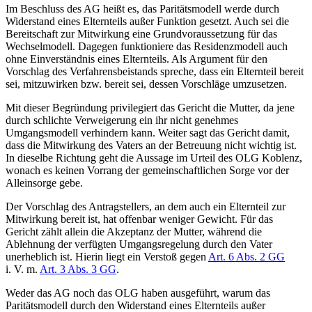
Im Beschluss des AG heißt es, das Paritätsmodell werde durch
Widerstand eines Elternteils außer Funktion gesetzt. Auch sei die
Bereitschaft zur Mitwirkung eine Grund­vor­aus­setzung für das
Wechselmodell. Dagegen funktioniere das Residenzmodell auch
ohne Einverständnis eines Elternteils. Als Argument für den
Vorschlag des Verfahrens­beistands spreche, dass ein Elternteil bereit
sei, mitzuwirken bzw. bereit sei, dessen Vorschläge umzusetzen.
Mit dieser Begründung privilegiert das Gericht die Mutter, da jene
durch schlichte Verweigerung ein ihr nicht genehmes
Umgangsmodell verhindern kann. Weiter sagt das Gericht damit,
dass die Mitwirkung des Vaters an der Betreuung nicht wichtig ist.
In dieselbe Richtung geht die Aussage im Urteil des OLG Koblenz,
wonach es keinen Vorrang der gemeinschaftlichen Sorge vor der
Alleinsorge gebe.
Der Vorschlag des Antragstellers, an dem auch ein Elternteil zur
Mitwirkung bereit ist, hat offenbar weniger Gewicht. Für das
Gericht zählt allein die Akzeptanz der Mutter, während die
Ablehnung der verfügten Umgangs­regelung durch den Vater
unerheblich ist. Hierin liegt ein Verstoß gegen
Art. 6 Abs. 2 GG
i. V. m.
Art. 3 Abs. 3 GG
.
Weder das AG noch das OLG haben ausgeführt, warum das
Paritätsmodell durch den Widerstand eines Elternteils außer