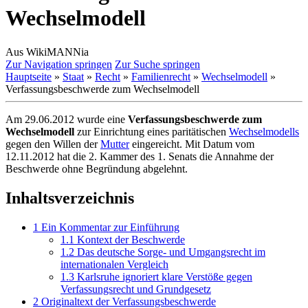
Wechselmodell
Aus WikiMANNia
Zur Navigation springen
Zur Suche springen
Hauptseite
»
Staat
»
Recht
»
Familienrecht
»
Wechselmodell
»
Verfassungsbeschwerde zum Wechselmodell
Am 29.06.2012 wurde eine
Verfassungsbeschwerde zum
Wechselmodell
zur Einrichtung eines paritätischen
Wechselmodells
gegen den Willen der
Mutter
eingereicht. Mit Datum vom
12.11.2012 hat die 2. Kammer des 1. Senats die Annahme der
Beschwerde ohne Begründung abgelehnt.
Inhaltsverzeichnis
1
Ein Kommentar zur Einführung
1.1
Kontext der Beschwerde
1.2
Das deutsche Sorge- und Umgangsrecht im
internationalen Vergleich
1.3
Karlsruhe ignoriert klare Verstöße gegen
Verfassungsrecht und Grundgesetz
2
Originaltext der Verfassungsbeschwerde