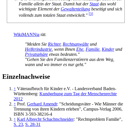
Familie allein der Staat. Damit hat der
Staat
das wohl
wichtigste Element der
Gewaltenteilung
beseitigt und sich
[3]
vollends zum totalen Staat entwickelt."
WikiMANNia
rät:
"Meiden Sie
Richter
,
Rechtsanwälte
und
Helferindustrie
, wenn Ihnen
Ehe
,
Familie
,
Kinder
und
Privatsphäre
etwas bedeuten."
"Gehen Sie den Familienzerstörern aus dem Weg,
wann und wo immer es nur geht."
Einzelnachweise
↑
Väteraufbruch für Kinder e.V. - Landesverband Baden-
Württemberg:
Kundgebung zum Tag der Menschenrechte
2012
↑
Prof.
Gerhard Amendt
: "Scheidungsväter - Wie Männer die
Trennung von ihren Kindern erleben", Campus-Verlag 2006,
ISBN 3-593-38216-4
↑
Karl Albrecht Schachtschneider
: "Rechtsproblem Familie",
S. 23
,
S. 28-31