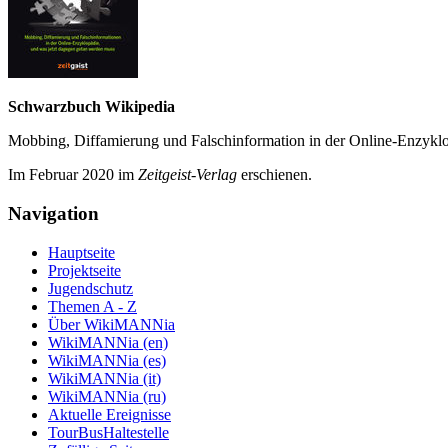
Schwarzbuch Wikipedia
Mobbing, Diffamierung und Falsch­information in der Online-Enzyklo­
Im Februar 2020 im
Zeit­geist-Verlag
erschienen.
Navigation
Hauptseite
Projektseite
Jugendschutz
Themen A - Z
Über WikiMANNia
WikiMANNia (en)
WikiMANNia (es)
WikiMANNia (it)
WikiMANNia (ru)
Aktuelle Ereignisse
TourBusHaltestelle