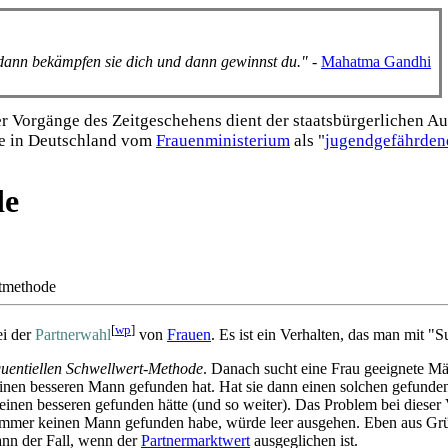
, dann bekämpfen sie dich und dann gewinnst du."
-
Mahatma Gandhi
Vorgänge des Zeitgeschehens dient der staats­bürgerlichen Aufk
e in Deutschland vom
Frauen­ministerium
als "
jugend­gefährden
de
rtmethode
[
wp
]
ei der
Partnerwahl
von
Frauen
. Es ist ein Verhalten, das man mit "
quentiellen Schwellwert-Methode
. Danach sucht eine Frau geeignete Mä
e einen besseren Mann gefunden hat. Hat sie dann einen solchen gefund
einen besseren gefunden hätte (und so weiter). Das Problem bei dieser
immer keinen Mann gefunden habe, würde leer ausgehen. Eben aus Grü
dann der Fall, wenn der
Partnermarktwert
ausgeglichen ist.