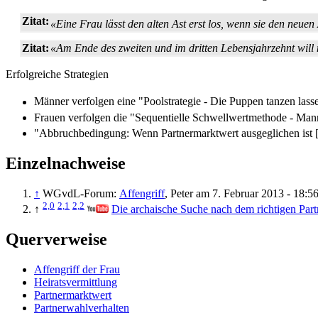
Zitat:
«Eine Frau lässt den alten Ast erst los, wenn sie den neuen A
Zitat:
«Am Ende des zweiten und im dritten Lebensjahrzehnt will
Erfolgreiche Strategien
Männer verfolgen eine "Poolstrategie - Die Puppen tanzen las
Frauen verfolgen die "Sequentielle Schwellwertmethode - Mann
"Abbruchbedingung: Wenn Partnermarktwert ausgeglichen ist [.
Einzelnachweise
↑
WGvdL-Forum:
Affengriff
, Peter am 7. Februar 2013 - 18:5
2,0
2,1
2,2
↑
Die archaische Suche nach dem richtigen Part
Querverweise
Affengriff der Frau
Heiratsvermittlung
Partnermarktwert
Partnerwahlverhalten