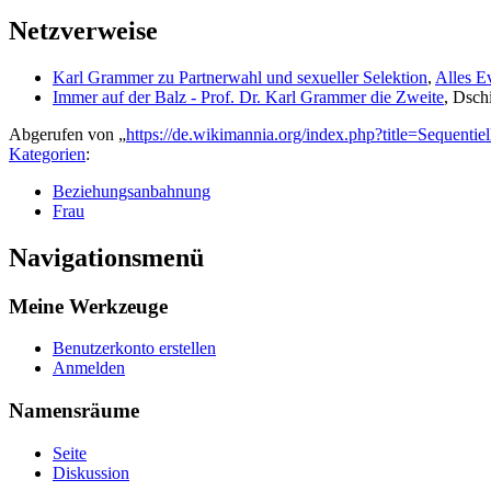
Netzverweise
Karl Grammer zu Partnerwahl und sexueller Selektion
,
Alles E
Immer auf der Balz - Prof. Dr. Karl Grammer die Zweite
, Dsch
Abgerufen von „
https://de.wikimannia.org/index.php?title=Sequent
Kategorien
:
Beziehungsanbahnung
Frau
Navigationsmenü
Meine Werkzeuge
Benutzerkonto erstellen
Anmelden
Namensräume
Seite
Diskussion