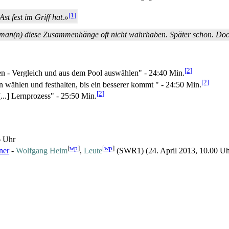
[1]
st fest im Griff hat.»
 man(n) diese Zusammenhänge oft nicht wahrhaben. Später schon. Doch 
[2]
sen - Vergleich und aus dem Pool auswählen" - 24:40 Min.
[2]
 wählen und festhalten, bis ein besserer kommt " - 24:50 Min.
[2]
..] Lernprozess" - 25:50 Min.
6 Uhr
[
wp
]
[
wp
]
ner
-
Wolfgang Heim
,
Leute
(SWR1) (24. April 2013, 10.00 Uh