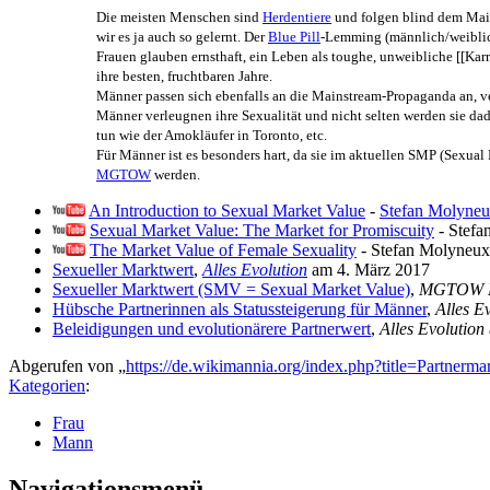
Die meisten Menschen sind
Herdentiere
und folgen blind dem Main
wir es ja auch so gelernt. Der
Blue Pill
-Lemming (männlich/weiblich
Frauen glauben ernsthaft, ein Leben als toughe, unweibliche [[Karri
ihre besten, fruchtbaren Jahre.
Männer passen sich ebenfalls an die Mainstream-Propaganda an, v
Männer verleugnen ihre Sexualität und nicht selten werden sie dad
tun wie der Amokläufer in Toronto, etc.
Für Männer ist es besonders hart, da sie im aktuellen SMP (Sexua
MGTOW
werden.
An Introduction to Sexual Market Value
-
Stefan Molyne
Sexual Market Value: The Market for Promiscuity
- Stefa
The Market Value of Female Sexuality
- Stefan Molyneux
Sexueller Marktwert
,
Alles Evolution
am 4. März 2017
Sexueller Marktwert (SMV = Sexual Market Value)
,
MGTOW D
Hübsche Partnerinnen als Statussteigerung für Männer
,
Alles E
Beleidigungen und evolutionärere Partnerwert
,
Alles Evolution
Abgerufen von „
https://de.wikimannia.org/index.php?title=Partner
Kategorien
:
Frau
Mann
Navigationsmenü