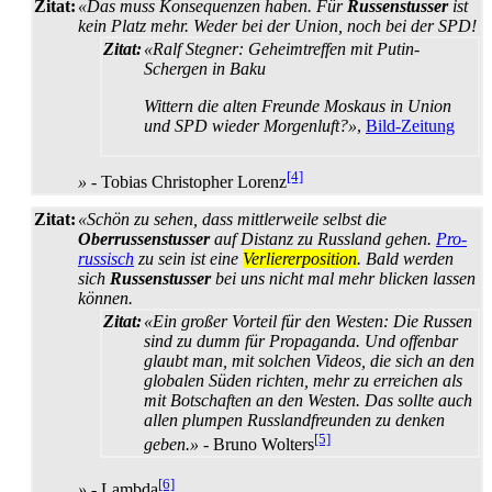
Zitat:
«Das muss Konsequenzen haben. Für
Russenstusser
ist
kein Platz mehr. Weder bei der Union, noch bei der SPD!
Zitat:
«Ralf Stegner: Geheimtreffen mit Putin-
Schergen in Baku
Wittern die alten Freunde Moskaus in Union
und SPD wieder Morgenluft?»
,
Bild-Zeitung
[4]
»
- Tobias Christopher Lorenz
Zitat:
«Schön zu sehen, dass mittlerweile selbst die
Oberrussenstusser
auf Distanz zu Russland gehen.
Pro-
russisch
zu sein ist eine
Verliererposition
. Bald werden
sich
Russenstusser
bei uns nicht mal mehr blicken lassen
können.
Zitat:
«Ein großer Vorteil für den Westen: Die Russen
sind zu dumm für Propaganda. Und offenbar
glaubt man, mit solchen Videos, die sich an den
globalen Süden richten, mehr zu erreichen als
mit Botschaften an den Westen. Das sollte auch
allen plumpen Russland­freunden zu denken
[5]
geben.»
- Bruno Wolters
[6]
»
- Lambda