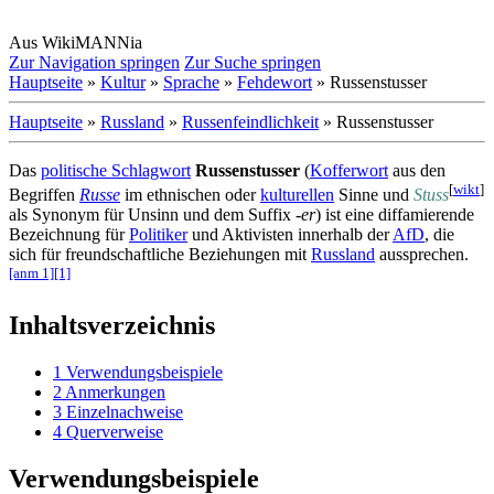
Aus WikiMANNia
Zur Navigation springen
Zur Suche springen
Hauptseite
»
Kultur
»
Sprache
»
Fehdewort
» Russenstusser
Hauptseite
»
Russland
»
Russenfeindlichkeit
» Russenstusser
Das
politische Schlagwort
Russenstusser
(
Kofferwort
aus den
[
wikt
]
Begriffen
Russe
im ethnischen oder
kulturellen
Sinne und
Stuss
als Synonym für Unsinn und dem Suffix
-er
) ist eine diffamierende
Bezeichnung für
Politiker
und Aktivisten innerhalb der
AfD
, die
sich für freundschaftliche Beziehungen mit
Russland
aussprechen.
[anm 1]
[1]
Inhaltsverzeichnis
1
Verwendungsbeispiele
2
Anmerkungen
3
Einzelnachweise
4
Querverweise
Verwendungsbeispiele