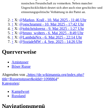
russischen Freundschaft zu vermerken. Neben mancher
Ungeschicklichkeit deutet sich aber auch eine geschichts- und
erinnerungs­politische Verhärtung in der Partei an.
↑
X:
@Markus_Krall - 10. Mai 2025 - 11:46 Uhr
↑
X:
@ogschrammi - 10. Mai 2025 - 17:42 Uhr
↑
X:
@tobichrislorenz - 9. Mai 2025 - 1:27 Uhr
↑
X:
@bruno_wolters - 6. Mai 2025 - 8:49 Uhr
↑
X:
@LambdaNrx - 6. Mai 2025 - 22:14 Uhr
↑
X:
@SozialeMW - 4. Sep. 2025 - 14:26 Uhr
Querverweise
Amistusser
Böser Russe
Abgerufen von „
https://de.wikimannia.org/index.php?
title=Russenstusser&oldid=1098864
“
Kategorien
:
Kampfwort
Russland
Navigationsmenü