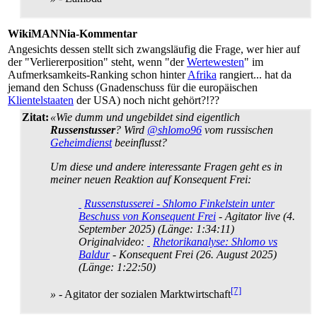
WikiMANNia-Kommentar
Angesichts dessen stellt sich zwangsläufig die Frage, wer hier auf
der "Verlierer­position" steht, wenn "der
Wertewesten
" im
Aufmerksamkeits-Ranking schon hinter
Afrika
rangiert... hat da
jemand den Schuss (Gnadenschuss für die europäischen
Klientelstaaten
der USA) noch nicht gehört?!??
Zitat:
«Wie dumm und ungebildet sind eigentlich
Russenstusser
? Wird
@shlomo96
vom russischen
Geheimdienst
beeinflusst?
Um diese und andere interessante Fragen geht es in
meiner neuen Reaktion auf Konsequent Frei:
Russenstusserei - Shlomo Finkelstein unter
Beschuss von Konsequent Frei
- Agitator live (4.
September 2025) (Länge: 1:34:11)
Originalvideo:
Rhetorikanalyse: Shlomo vs
Baldur
- Konsequent Frei (26. August 2025)
(Länge: 1:22:50)
[7]
»
- Agitator der sozialen Marktwirtschaft