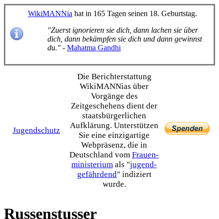
WikiMANNia
hat in 165 Tagen seinen 18. Geburtstag.
"Zuerst ignorieren sie dich, dann lachen sie über
dich, dann bekämpfen sie dich und dann gewinnst
du."
-
Mahatma Gandhi
Die Bericht­erstattung
WikiMANNias über
Vorgänge des
Zeitgeschehens dient der
staats­bürgerlichen
Aufklärung. Unterstützen
Jugendschutz
Sie eine einzig­artige
Webpräsenz, die in
Deutschland vom
Frauen­
ministerium
als "
jugend­
gefährdend
" indiziert
wurde.
Russenstusser