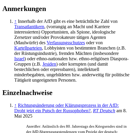
Anmerkungen
↑
Innerhalb der AfD gibt es eine beträchtliche Zahl von
Transatlantikern
, (vorrangig an Macht und Karriere
interessierten) Opportunisten, als Spione, ideologische
Zersetzer und/oder Provokateure tätigen Agenten
(Maulwürfe) des
Verfassungsschutzes
oder von
Kartellparteien
, Lobbyisten von bestimmten Branchen (z.B.
der Rüstungsindustrie), fremden Mächten (insbesondere
Israel
) oder ethno-nationalen bzw. ethno-religiösen Diaspora-
Gruppen (z.B.
Jesiden
) oder korrupten (und damit
bestechlichen oder erpressbaren), intellektuell
minderbegabten, ungebildeten bzw. anderweitig für politische
Tätigkeit ungeeigneten Personen.
Einzelnachweise
↑
Richtungsänderung oder Klärungsprozess in der AfD:
Droht jetzt ein Putsch der Russophoben?
,
RT Deutsch
am 8.
Mai 2025
Anreißer: Anlässlich des 80. Jahrestags des Kriegsendes sind in
der AfD Abgrenzungs­tendenzen vom Projekt der deutsch-