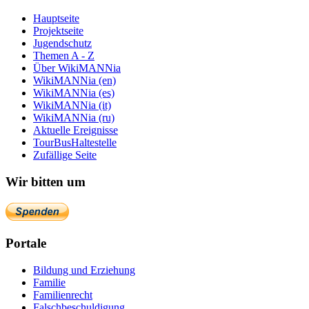
Hauptseite
Projektseite
Jugendschutz
Themen A - Z
Über WikiMANNia
WikiMANNia (en)
WikiMANNia (es)
WikiMANNia (it)
WikiMANNia (ru)
Aktuelle Ereignisse
TourBusHaltestelle
Zufällige Seite
Wir bitten um
Portale
Bildung und Erziehung
Familie
Familienrecht
Falschbeschuldigung