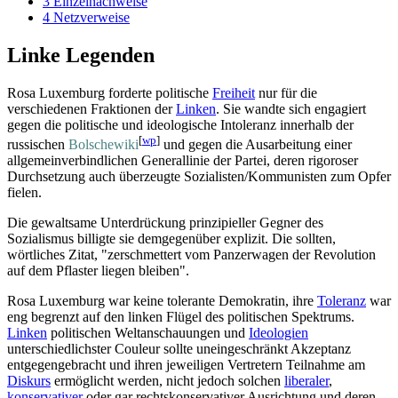
3
Einzelnachweise
4
Netzverweise
Linke Legenden
Rosa Luxemburg forderte politische
Freiheit
nur für die
verschiedenen Fraktionen der
Linken
. Sie wandte sich engagiert
gegen die politische und ideologische Intoleranz innerhalb der
[
wp
]
russischen
Bolschewiki
und gegen die Ausarbeitung einer
allgemein­verbindlichen Generallinie der Partei, deren rigoroser
Durchsetzung auch überzeugte Sozialisten/Kommunisten zum Opfer
fielen.
Die gewaltsame Unterdrückung prinzipieller Gegner des
Sozialismus billigte sie demgegenüber explizit. Die sollten,
wörtliches Zitat, "zerschmettert vom Panzerwagen der Revolution
auf dem Pflaster liegen bleiben".
Rosa Luxemburg war keine tolerante Demokratin, ihre
Toleranz
war
eng begrenzt auf den linken Flügel des politischen Spektrums.
Linken
politischen Welt­anschauungen und
Ideologien
unterschiedlichster Couleur sollte uneingeschränkt Akzeptanz
entgegen­gebracht und ihren jeweiligen Vertretern Teilnahme am
Diskurs
ermöglicht werden, nicht jedoch solchen
liberaler
,
konservativer
oder gar rechts­konservativer Ausrichtung und deren