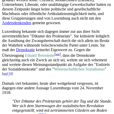
Unternehmer, Liberale, oder unabhängige Gewerkschafter hatten zu
diesem Zeitpunkt längst keine politische und gesellschaftliche
Machtbasis oder öffentliche Artikulations­möglichkeit mehr, und
diese Gruppierungen sind von Luxemburg auch nicht mit den
Andersdenkenden
gemeint gewesen.
Luxemburg bekannte sich dagegen immer zur aus ihrer Sicht
unvermeidlichen "Diktatur des Proletariats". Sie kritisierte lediglich
die Ausübung der Zwangsherrschaft durch die sich allein im Besitz
der Wahrheit wähnende bolschewistische Partei unter Lenin. Sie
maß der
Demokratie
keinerlei Eigenwert zu. Gegen die
[
wp
]
Überzeugung
Eduard Bernsteins
, dass die Demokratie
gleichzeitig auch ein Zweck an sich sei, wehrte sie sich vehement
und wertete diesen Meinungs­standpunkt als Aufgabe des "Endziels
der Sozialdemokratie" und des "
Wissenschaftlichen Sozialismus
"
[
wp
]
[4]
.
Damals viel bekannter, heute aber weitgehend vergessen, ist
dagegen eine andere Aussage Luxemburgs vom 24. November
1918:
"Der Diktatur des Proletariats gehört der Tag und die Stunde.
Wer sich dem Sturmwagen der sozialistischen Revolution
entgegenstellt, wird mit zertrümmerten Gliedern am Boden