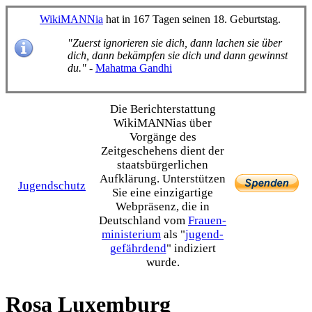
WikiMANNia
hat in 167 Tagen seinen 18. Geburtstag.
"Zuerst ignorieren sie dich, dann lachen sie über
dich, dann bekämpfen sie dich und dann gewinnst
du."
-
Mahatma Gandhi
Die Bericht­erstattung
WikiMANNias über
Vorgänge des
Zeitgeschehens dient der
staats­bürgerlichen
Aufklärung. Unterstützen
Jugendschutz
Sie eine einzig­artige
Webpräsenz, die in
Deutschland vom
Frauen­
ministerium
als "
jugend­
gefährdend
" indiziert
wurde.
Rosa Luxemburg