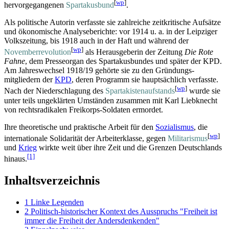
[
wp
]
hervor­gegangenen
Spartakusbund
.
Als politische Autorin verfasste sie zahlreiche zeitkritische Aufsätze
und ökonomische Analyseberichte: vor 1914 u. a. in der Leipziger
Volkszeitung, bis 1918 auch in der Haft und während der
[
wp
]
November­revolution
als Herausgeberin der Zeitung
Die Rote
Fahne
, dem Presseorgan des Spartakusbundes und später der KPD.
Am Jahreswechsel 1918/19 gehörte sie zu den Gründungs­
mitgliedern der
KPD
, deren Programm sie hauptsächlich verfasste.
[
wp
]
Nach der Nieder­schlagung des
Spartakisten­aufstands
wurde sie
unter teils ungeklärten Umständen zusammen mit Karl Liebknecht
von rechts­radikalen Freikorps-Soldaten ermordet.
Ihre theoretische und praktische Arbeit für den
Sozialismus
, die
[
wp
]
internationale Solidarität der Arbeiter­klasse, gegen
Militarismus
und
Krieg
wirkte weit über ihre Zeit und die Grenzen Deutschlands
[1]
hinaus.
Inhaltsverzeichnis
1
Linke Legenden
2
Politisch-historischer Kontext des Ausspruchs "Freiheit ist
immer die Freiheit der Andersdenkenden"