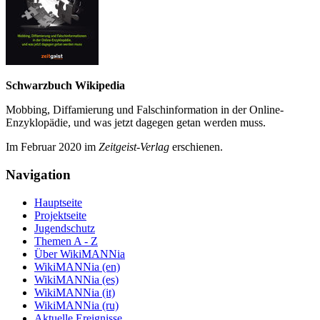
Schwarzbuch Wikipedia
Mobbing, Diffamierung und Falsch­information in der Online-
Enzyklo­pädie, und was jetzt da­gegen getan werden muss.
Im Februar 2020 im
Zeit­geist-Verlag
erschienen.
Navigation
Hauptseite
Projektseite
Jugendschutz
Themen A - Z
Über WikiMANNia
WikiMANNia (en)
WikiMANNia (es)
WikiMANNia (it)
WikiMANNia (ru)
Aktuelle Ereignisse