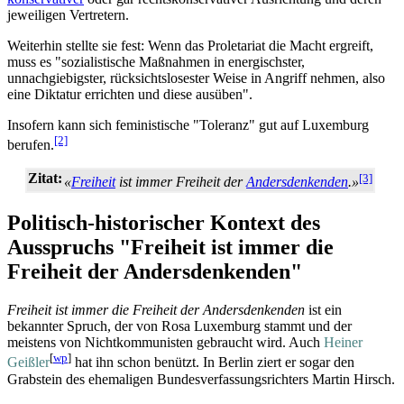
jeweiligen Vertretern.
Weiterhin stellte sie fest: Wenn das Proletariat die Macht ergreift,
muss es "sozialistische Maßnahmen in energischster,
unnachgiebigster, rücksichts­losester Weise in Angriff nehmen, also
eine Diktatur errichten und diese ausüben".
Insofern kann sich feministische "Toleranz" gut auf Luxemburg
[2]
berufen.
Zitat:
[3]
«
Freiheit
ist immer Freiheit der
Andersdenkenden
.»
Politisch-historischer Kontext des
Ausspruchs "Freiheit ist immer die
Freiheit der Andersdenkenden"
Freiheit ist immer die Freiheit der Andersdenkenden
ist ein
bekannter Spruch, der von Rosa Luxemburg stammt und der
meistens von Nicht­kommunisten gebraucht wird. Auch
Heiner
[
wp
]
Geißler
hat ihn schon benützt. In Berlin ziert er sogar den
Grabstein des ehemaligen Bundes­verfassungs­richters Martin Hirsch.