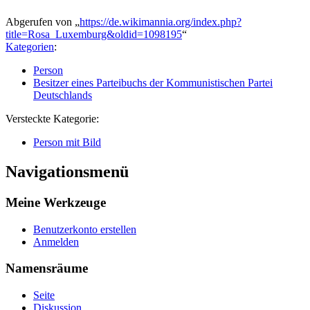
Abgerufen von „
https://de.wikimannia.org/index.php?
title=Rosa_Luxemburg&oldid=1098195
“
Kategorien
:
Person
Besitzer eines Parteibuchs der Kommunistischen Partei
Deutschlands
Versteckte Kategorie:
Person mit Bild
Navigationsmenü
Meine Werkzeuge
Benutzerkonto erstellen
Anmelden
Namensräume
Seite
Diskussion