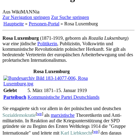
Aus WikiMANNia
Zur Navigation springen
Zur Suche springen
Hauptseite
»
Personen-Portal
» Rosa Luxemburg
Rosa Luxemburg
(1871-1919, geboren als
Rozalia Luksenburg
)
war eine jüdische
Politikerin
, Publizistin, Volkswirtin und
kommunistische Revolutionärin polnischer Herkunft. Sie gilt als
bedeutende Vertreterin der europäischen Arbeiter­bewegung und des
proletarischen Internationalismus.
Rosa Luxemburg
Gelebt
5. März 1871–15. Januar 1919
Parteibuch
Kommunistische Partei Deutschlands
Sie engagierte sich vor allem in der polnischen und deutschen
[
wp
]
Sozialdemokratie
als
marxistische
Theoretikerin und Anti­
militaristin. In Reaktion auf die Kriegs­unter­stützung der SPD
gründete sie zu Beginn des Ersten Weltkriegs 1914 die "Gruppe
[
wp
]
Internationale" und leitete mit
Karl Liebknecht
den daraus