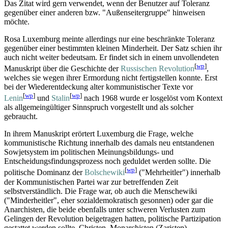
Das Zitat wird gern verwendet, wenn der Benutzer auf Toleranz
gegenüber einer anderen bzw. "Außen­seiter­gruppe" hinweisen
möchte.
Rosa Luxemburg meinte allerdings nur eine beschränkte Toleranz
gegenüber einer bestimmten kleinen Minderheit. Der Satz schien ihr
auch nicht weiter bedeutsam. Er findet sich in einem unvollendeten
[
wp
]
Manuskript über die Geschichte der
Russischen Revolution
,
welches sie wegen ihrer Ermordung nicht fertigstellen konnte. Erst
bei der Wieder­entdeckung alter kommunistischer Texte vor
[
wp
]
[
wp
]
Lenin
und
Stalin
nach 1968 wurde er losgelöst vom Kontext
als allgemein­gültiger Sinnspruch vorgestellt und als solcher
gebraucht.
In ihrem Manuskript erörtert Luxemburg die Frage, welche
kommunistische Richtung innerhalb des damals neu entstandenen
Sowjetsystem im politischen Meinungs­bildungs- und
Entscheidungs­findungs­prozess noch geduldet werden sollte. Die
[
wp
]
politische Dominanz der
Bolschewiki
("Mehrheitler") innerhalb
der Kommunistischen Partei war zur betreffenden Zeit
selbstverständlich. Die Frage war, ob auch die Menschewiki
("Minderheitler", eher sozial­demokratisch gesonnen) oder gar die
Anarchisten, die beide ebenfalls unter schweren Verlusten zum
Gelingen der Revolution beigetragen hatten, politische Partizipation
gestattet werden sollte. Christen, Monarchisten (Zaristen),