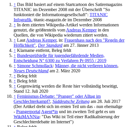
↑
Das Bild basiert auf einem Startcartoon des Satiremagazins
TITANIC im Dezember 2008 mit der Überschrift "So
funktioniert die Informationsgesellschaft":
TITANIC
Infografik
, titanic-magazin.de im Dezember 2008
↑
In dem zitierten Wikipedia-Artikel werden Informationen
genutzt, die größtenteils vom
Andreas Kemper
in den
Quellen, die von Wikipedia wiederum zitiert werden.
↑
Laut
Andreas Kemper
, in:
Frauenhass nach den "Regeln der
Höflichkeit"
,
Der Standard
am 27. Jänner 2013
↑
Klarname entfernt, Beleg fehlt
↑
Bundesprüfstelle für jugendgefährdende Medien,
Entscheidung N° 6300 zu Verfahren Pr 0955 / 2019
↑
Simone Schmollack
:
Männer, die nicht verlieren können
,
Neues Deutschland
am 2. März 2020
↑
Beleg fehlt
↑
Beleg fehlt
↑
Gegenwärtig werden die Reste hier vollständig beseitigt,
Stand 12. Juli 2020
↑
Feminismus-Debatte: "Pranger" oder Alltag im
Geschlechterkampf?
,
Süddeutsche Zeitung
am 28. Juli 2017
(Der Artikel dreht sich im ersten Teil um das - nun ehemalige
-
Pranger­portal
Agent*in
und im zweiten Teil geht es um
WikiMANNia
: "Das Wiki ist Teil einer Radikalisierung der
Geschlechter­debatte im Internet")
↑
Beleg fehlt