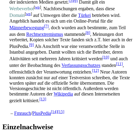
[5]
[6]
der indexierten Medien gesetzt.
Damit gilt ein
[
wp
]
Werbeverbot
. Nachforschungen ergaben, dass diese
[
wp
]
Domain
auf Umwegen über die
Türkei
betrieben wird.
Angeblich handelt es sich um ein Online-Portal für die
[7]
Männerbewegung
, doch wurden auch bestimmte, zum Teil
[8]
aus dem
Rechtsextremismus
stammende
, Meinungen dort
verbreitet, Kopien solcher Texte fanden sich z.T. hier auch in der
[9]
PlusPedia.
Als Anschrift war eine verantwortliche Stelle in
Istanbul angegeben. Damit wollten sich die Betreiber, deren
[10]
Aktivitäten seit mehreren Jahren kritisiert werden
und auch
[11]
unter der Beobachtung des
Verfassungs­schutzes
standen
,
[12]
offensichtlich der Verantwortung entziehen.
Neue Autoren
konnten zunächst nur auf einer Testversion schreiben, die Texte
wurden später auf die offizielle Seite übernommen. Die
Versions­geschichte ist nicht öffentlich. Außerdem werden
bestimmte Autoren der
Wikipedia
auf diesen Internet­seiten
[13]
gezielt kritisiert.
[14]
[15]
–
Fmrauch
/
PlusPedia
Einzelnachweise