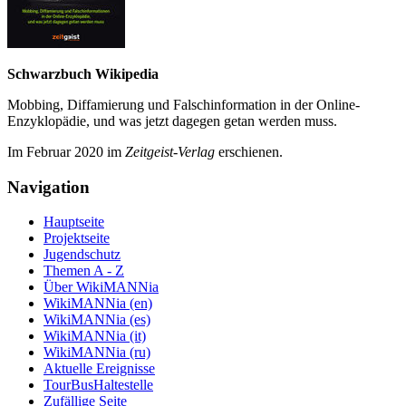
Schwarzbuch Wikipedia
Mobbing, Diffamierung und Falsch­information in der Online-
Enzyklo­pädie, und was jetzt da­gegen getan werden muss.
Im Februar 2020 im
Zeit­geist-Verlag
erschienen.
Navigation
Hauptseite
Projektseite
Jugendschutz
Themen A - Z
Über WikiMANNia
WikiMANNia (en)
WikiMANNia (es)
WikiMANNia (it)
WikiMANNia (ru)
Aktuelle Ereignisse
TourBusHaltestelle
Zufällige Seite