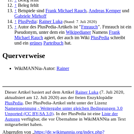
↑
Beleg fehlt
↑
Beispiele sind
Frank Michael Rauch
,
Andreas Kemper
und
Gabriele Mirhoff
↑
PlusPedia
:
Rainer Luka
(Stand: 7. Juli 2020)
↑
Autor des PlusPedia-Artikels ist "
Fmrauch
". Fmrauch ist ein
Pseudonym, unter dem ein
Wikipedianer
Namens
Frank
Michael Rauch
agiert, der auch im Wiki
PlusPedia
schreibt
und ein
grünes
Parteibuch
hat.
Querverweise
WikiMANNia-Autor:
Rainer
Dieser Artikel basiert auf dem Artikel
Rainer Luka
(7. Juli 2020,
aktualisiert am 12. Juli 2020) aus der freien Enzyklopädie
PlusPedia
. Der PlusPedia-Artikel steht unter der Lizenz
Namensnennung - Weitergabe unter gleichen Bedingungen 3.0
Unported (CC BY-SA 3.0)
. In der PlusPedia ist eine
Liste der
Autoren
verfügbar, die vor Übernahme in WikiMANNia am Text
mitgearbeitet haben.
Abgerufen von „
https://de.wikimannia.org/index.php?