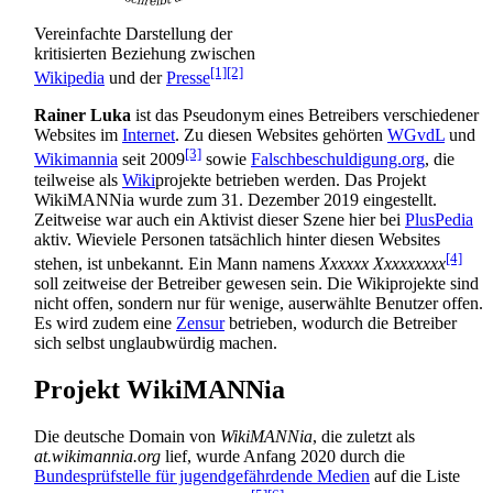
Vereinfachte Darstellung der
kritisierten Beziehung zwischen
[1]
[2]
Wikipedia
und der
Presse
Rainer Luka
ist das Pseudonym eines Betreibers verschiedener
Websites im
Internet
. Zu diesen Websites gehörten
WGvdL
und
[3]
Wikimannia
seit 2009
sowie
Falschbeschuldigung.org
, die
teilweise als
Wiki
­projekte betrieben werden. Das Projekt
WikiMANNia wurde zum 31. Dezember 2019 eingestellt.
Zeitweise war auch ein Aktivist dieser Szene hier bei
PlusPedia
aktiv. Wieviele Personen tatsächlich hinter diesen Websites
[4]
stehen, ist unbekannt. Ein Mann namens
Xxxxxx Xxxxxxxxx
soll zeitweise der Betreiber gewesen sein. Die Wikiprojekte sind
nicht offen, sondern nur für wenige, auserwählte Benutzer offen.
Es wird zudem eine
Zensur
betrieben, wodurch die Betreiber
sich selbst unglaubwürdig machen.
Projekt WikiMANNia
Die deutsche Domain von
WikiMANNia
, die zuletzt als
at.wikimannia.org
lief, wurde Anfang 2020 durch die
Bundesprüfstelle für jugendgefährdende Medien
auf die Liste