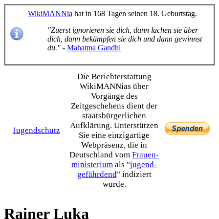
WikiMANNia
hat in 168 Tagen seinen 18. Geburtstag.
"Zuerst ignorieren sie dich, dann lachen sie über
dich, dann bekämpfen sie dich und dann gewinnst
du."
-
Mahatma Gandhi
Die Bericht­erstattung
WikiMANNias über
Vorgänge des
Zeitgeschehens dient der
staats­bürgerlichen
Aufklärung. Unterstützen
Jugendschutz
Sie eine einzig­artige
Webpräsenz, die in
Deutschland vom
Frauen­
ministerium
als "
jugend­
gefährdend
" indiziert
wurde.
Rainer Luka