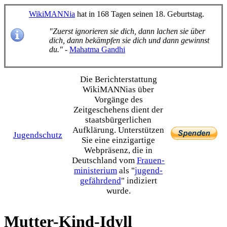
WikiMANNia
hat in 168 Tagen seinen 18. Geburtstag.
"Zuerst ignorieren sie dich, dann lachen sie über
dich, dann bekämpfen sie dich und dann gewinnst
du."
-
Mahatma Gandhi
Die Bericht­erstattung
WikiMANNias über
Vorgänge des
Zeitgeschehens dient der
staats­bürgerlichen
Aufklärung. Unterstützen
Jugendschutz
Sie eine einzig­artige
Webpräsenz, die in
Deutschland vom
Frauen­
ministerium
als "
jugend­
gefährdend
" indiziert
wurde.
Mutter-Kind-Idyll