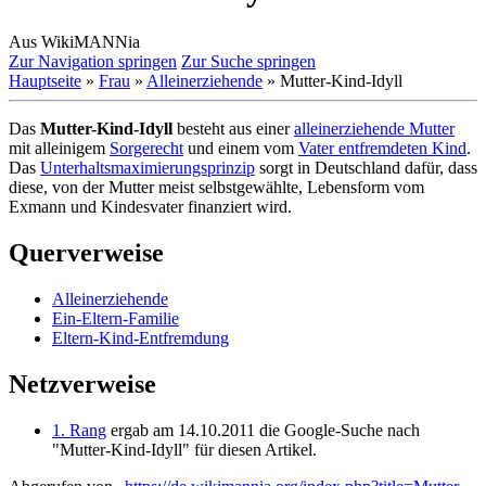
Aus WikiMANNia
Zur Navigation springen
Zur Suche springen
Hauptseite
»
Frau
»
Alleinerziehende
» Mutter-Kind-Idyll
Das
Mutter-Kind-Idyll
besteht aus einer
alleinerziehende Mutter
mit alleinigem
Sorgerecht
und einem vom
Vater entfremdeten Kind
.
Das
Unterhaltsmaximierungsprinzip
sorgt in Deutschland dafür, dass
diese, von der Mutter meist selbstgewählte, Lebensform vom
Exmann und Kindesvater finanziert wird.
Querverweise
Alleinerziehende
Ein-Eltern-Familie
Eltern-Kind-Entfremdung
Netzverweise
1. Rang
ergab am 14.10.2011 die Google-Suche nach
"Mutter-Kind-Idyll" für diesen Artikel.