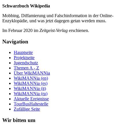
Schwarzbuch Wikipedia
Mobbing, Diffamierung und Falsch­information in der Online-
Enzyklo­pädie, und was jetzt da­gegen getan werden muss.
Im Februar 2020 im
Zeit­geist-Verlag
erschienen.
Navigation
Hauptseite
Projektseite
Jugendschutz
Themen A - Z
Über WikiMANNia
WikiMANNia (en)
WikiMANNia (es)
WikiMANNia (it)
WikiMANNia (ru)
Aktuelle Ereignisse
TourBusHaltestelle
Zufällige Seite
Wir bitten um