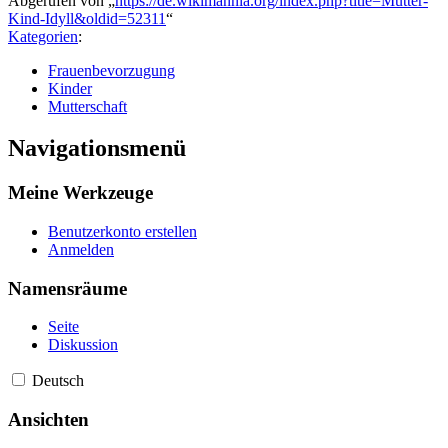
Abgerufen von „
https://de.wikimannia.org/index.php?title=Mutter-
Kind-Idyll&oldid=52311
“
Kategorien
:
Frauenbevorzugung
Kinder
Mutterschaft
Navigationsmenü
Meine Werkzeuge
Benutzerkonto erstellen
Anmelden
Namensräume
Seite
Diskussion
Deutsch
Ansichten