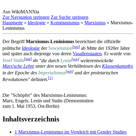
Aus WikiMANNia
Zur Navigation springen
Zur Suche springen
Hauptseite
»
Ideologie
»
Kommunismus
»
Marxismus
» Marxismus-
Leninismus
Der Begriff
Marxismus-Leninismus
bezeichnet die offizielle
[
wp
]
politische
Ideologie
der
Sowjetunion
ab Mitte der 1920er Jahre
und später auch diejenige von deren
Vasallenstaaten
. Er wurde von
[
wp
]
[
wp
]
Josef Stalin
als
"die durch
Lenin
weiter­entwickelte
Marx'sche Lehre
unter den neuen Verhältnissen des
Klassenkampfes
[
wp
]
in der Epoche des
Imperialismus
und der proletarischen
[1]
Revolutionen"
definiert.
Die "Schöpfer" des Marxismus-Leninismus:
Marx, Engels, Lenin und Stalin (Demonstration
zum 1. Mai 1953, Ost-Berlin)
Inhaltsverzeichnis
1
Marxismus-Leninismus im Vergleich mit Gender Studies