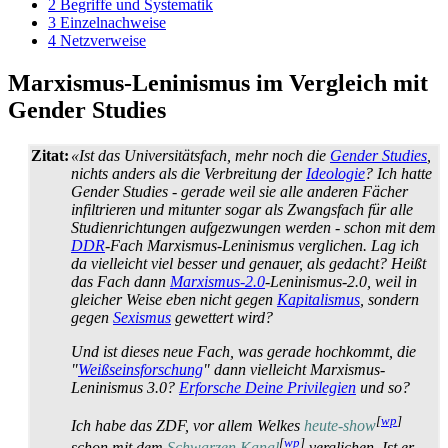
2
Begriffe und Systematik
3
Einzelnachweise
4
Netzverweise
Marxismus-Leninismus im Vergleich mit
Gender Studies
Zitat:
«Ist das Universitätsfach, mehr noch die
Gender Studies
,
nichts anders als die Verbreitung der
Ideologie
? Ich hatte
Gender Studies - gerade weil sie alle anderen Fächer
infiltrieren und mitunter sogar als Zwangsfach für alle
Studien­richtungen aufgezwungen werden - schon mit dem
DDR
-Fach Marxismus-Leninismus verglichen. Lag ich
da vielleicht viel besser und genauer, als gedacht? Heißt
das Fach dann
Marxismus-2.0
-Leninismus-2.0, weil in
gleicher Weise eben nicht gegen
Kapitalismus
, sondern
gegen
Sexismus
gewettert wird?
Und ist dieses neue Fach, was gerade hochkommt, die
"
Weißseinsforschung
" dann vielleicht Marxismus-
Leninismus 3.0?
Erforsche Deine Privilegien
und so?
[
wp
]
Ich habe das ZDF, vor allem Welkes
heute-show
[
wp
]
schon mit dem
Schwarzen Kanal
verglichen. Ist er