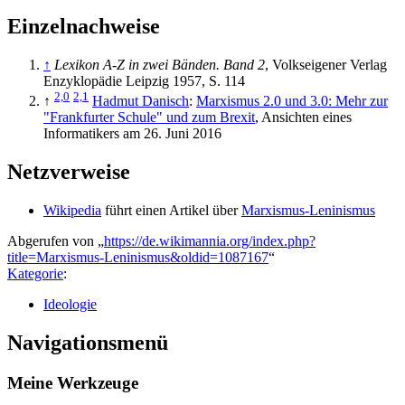
Einzelnachweise
↑
Lexikon A-Z in zwei Bänden. Band 2
, Volkseigener Verlag
Enzyklopädie Leipzig 1957, S. 114
2,0
2,1
↑
Hadmut Danisch
:
Marxismus 2.0 und 3.0: Mehr zur
"Frankfurter Schule" und zum Brexit
, Ansichten eines
Informatikers am 26. Juni 2016
Netzverweise
Wikipedia
führt einen Artikel über
Marxismus-Leninismus
Abgerufen von „
https://de.wikimannia.org/index.php?
title=Marxismus-Leninismus&oldid=1087167
“
Kategorie
:
Ideologie
Navigationsmenü
Meine Werkzeuge