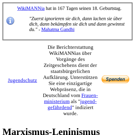
WikiMANNia
hat in 167 Tagen seinen 18. Geburtstag.
"Zuerst ignorieren sie dich, dann lachen sie über
dich, dann bekämpfen sie dich und dann gewinnst
du."
-
Mahatma Gandhi
Die Bericht­erstattung
WikiMANNias über
Vorgänge des
Zeitgeschehens dient der
staats­bürgerlichen
Aufklärung. Unterstützen
Jugendschutz
Sie eine einzig­artige
Webpräsenz, die in
Deutschland vom
Frauen­
ministerium
als "
jugend­
gefährdend
" indiziert
wurde.
Marxismus-Leninismus