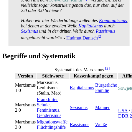
vielleicht sogar konstruiert genau das, nur eben auf der
2.0 oder 3.0 Schiene?
Haben wir hier Wiederholungs­wellen des
Kommunismus
,
bei denen in der zweiten Welle
Kapitalismus
durch
Sexismus
und in der dritten Welle durch
Rassismus
[2]
ausgetauscht wurde?»
-
Hadmut Danisch
Begriffe und Systematik
[2]
Systematik des Marxismus
Version
Stichworte
Kassenkampf gegen
Affin
Marxismus-
Marxismus
Bürgerliche
Leninismus
Kapitalismus
Sowjet
1.0
Familie
(Stalin, Mao)
Frankfurter
Marxismus
Schule
,
Sexismus
Männer
2.0
Feminismus
,
USA
/
Genderismus
DDR 2
Marxismus
Migrationswaffe
,
Rassismus
Weiße
3.0
Flüchtlingshilfe