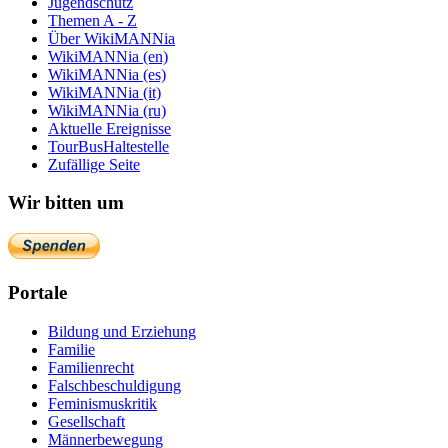
Jugendschutz
Themen A - Z
Über WikiMANNia
WikiMANNia (en)
WikiMANNia (es)
WikiMANNia (it)
WikiMANNia (ru)
Aktuelle Ereignisse
TourBusHaltestelle
Zufällige Seite
Wir bitten um
Portale
Bildung und Erziehung
Familie
Familienrecht
Falschbeschuldigung
Feminismuskritik
Gesellschaft
Männerbewegung