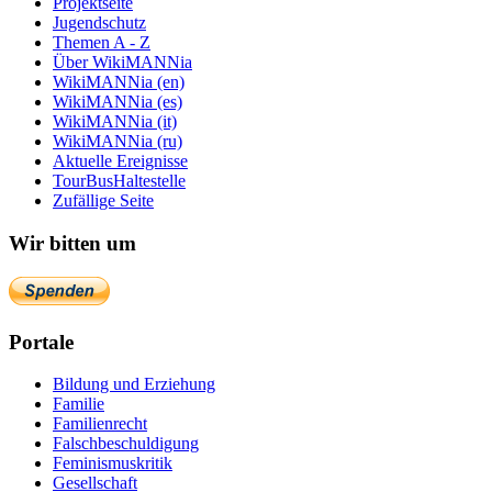
Projektseite
Jugendschutz
Themen A - Z
Über WikiMANNia
WikiMANNia (en)
WikiMANNia (es)
WikiMANNia (it)
WikiMANNia (ru)
Aktuelle Ereignisse
TourBusHaltestelle
Zufällige Seite
Wir bitten um
Portale
Bildung und Erziehung
Familie
Familienrecht
Falschbeschuldigung
Feminismuskritik
Gesellschaft