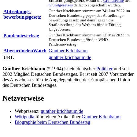
Ermächtigungs­gesetz, womit die
Grundrechte
des
Grundgesetzes
de facto abgeschafft wurden.
Abtreibungs­
Gunther Krichbaum stimmte am 24. Juni 2022 im
Deutschen Bundes­tag
gegen
das Abtreibungs­
bewerbungs­gesetz
bewerbungs­gesetz und damit gegen die
Straflosstellung des Werbens für die Tötung
Ungeborener.
Pandemie­vertrag
Gunther Krichbaum stimmte am 12. Mai 2023 im
Deutschen Bundes­tag
für
den WHO-
Pandemievertrag.
AbgeordnetenWatch
Gunther Krichbaum
URL
gunther-krichbaum.de
Gunther Krichbaum
(* 1964) ist ein deutscher
Politiker
und seit
2002 Mitglied Deutschen Bundestages. Er ist seit 2007 Vorsitzender
des Ausschusses für die Angelegenheiten der Europäischen Union
des Deutschen Bundestages.
Netzverweise
Webpräsenz:
gunther-krichbaum.de
Wikipedia
führt einen Artikel über
Gunther Krichbaum
Biographie beim Deutschen Bundestag