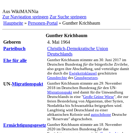
Aus WikiMANNia
Zur Navigation springen
Zur Suche springen
Hauptseite
»
Personen-Portal
» Gunther Krichbaum
Gunther Krichbaum
Geboren
4. Mai 1964
Parteibuch
Christlich-Demokratische Union
Deutschlands
Ehe für alle
Gunther Krichbaum stimmte am 30. Juni 2017 im
Deutschen Bundes­tag
für
die bürgerliche Zivilehe,
also gegen ihre Abschaffung, und verteidigte damit
die durch die
Ewigkeits­klausel
geschützten
Grundrechte
des
Grundgesetzes
.
UN-
Migrationspakt
Gunther Krichbaum stimmte am 29. November
2018 im Deutschen Bundes­tag
für
den UN-
Migrationspakt
und damit für die Umwandlung
Deutschlands in eine "
Große Grüne Wiese
", die zur
freien Besiedelung von Afganistan, über Syrien,
Nordafrika bis Schwarz­afrika frei­gegeben wird.
Lang­fristig wird Deutschland zu einer
afrikanischen Kolonie und
autoch­thone
Deutsche
in "Reservate" abgeschoben.
Ermächtigungsgesetz
Gunther Krichbaum stimmte am 18. November
2020 im Deutschen Bundes­tag
für
das