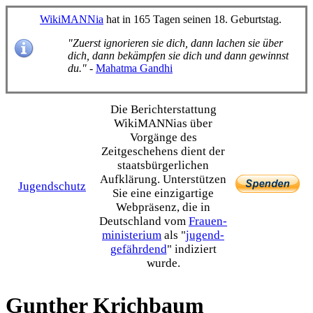
WikiMANNia
hat in 165 Tagen seinen 18. Geburtstag.
"Zuerst ignorieren sie dich, dann lachen sie über
dich, dann bekämpfen sie dich und dann gewinnst
du."
-
Mahatma Gandhi
Die Bericht­erstattung
WikiMANNias über
Vorgänge des
Zeitgeschehens dient der
staats­bürgerlichen
Aufklärung. Unterstützen
Jugendschutz
Sie eine einzig­artige
Webpräsenz, die in
Deutschland vom
Frauen­
ministerium
als "
jugend­
gefährdend
" indiziert
wurde.
Gunther Krichbaum