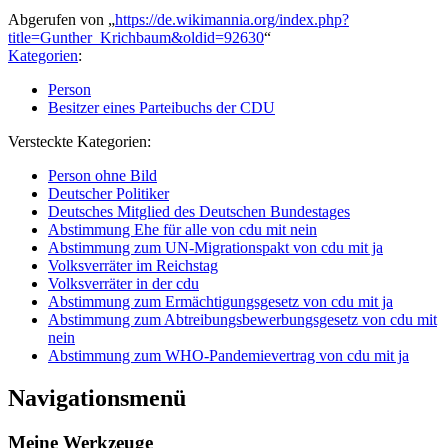
Abgerufen von „
https://de.wikimannia.org/index.php?
title=Gunther_Krichbaum&oldid=92630
“
Kategorien
:
Person
Besitzer eines Parteibuchs der CDU
Versteckte Kategorien:
Person ohne Bild
Deutscher Politiker
Deutsches Mitglied des Deutschen Bundestages
Abstimmung Ehe für alle von cdu mit nein
Abstimmung zum UN-Migrationspakt von cdu mit ja
Volksverräter im Reichstag
Volksverräter in der cdu
Abstimmung zum Ermächtigungsgesetz von cdu mit ja
Abstimmung zum Abtreibungsbewerbungsgesetz von cdu mit
nein
Abstimmung zum WHO-Pandemievertrag von cdu mit ja
Navigationsmenü
Meine Werkzeuge