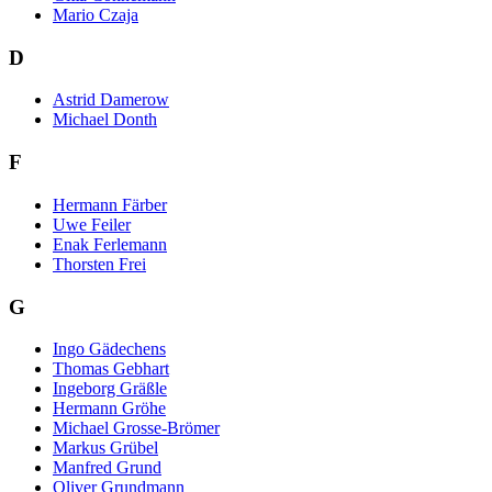
Mario Czaja
D
Astrid Damerow
Michael Donth
F
Hermann Färber
Uwe Feiler
Enak Ferlemann
Thorsten Frei
G
Ingo Gädechens
Thomas Gebhart
Ingeborg Gräßle
Hermann Gröhe
Michael Grosse-Brömer
Markus Grübel
Manfred Grund
Oliver Grundmann