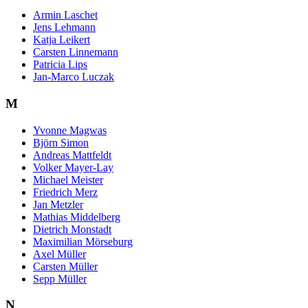
Armin Laschet
Jens Lehmann
Katja Leikert
Carsten Linnemann
Patricia Lips
Jan-Marco Luczak
M
Yvonne Magwas
Björn Simon
Andreas Mattfeldt
Volker Mayer-Lay
Michael Meister
Friedrich Merz
Jan Metzler
Mathias Middelberg
Dietrich Monstadt
Maximilian Mörseburg
Axel Müller
Carsten Müller
Sepp Müller
N