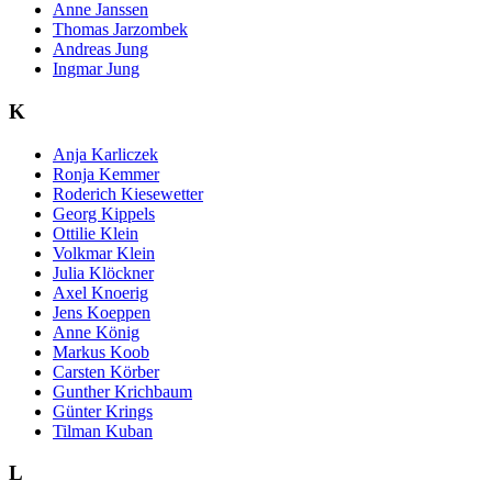
Anne Janssen
Thomas Jarzombek
Andreas Jung
Ingmar Jung
K
Anja Karliczek
Ronja Kemmer
Roderich Kiesewetter
Georg Kippels
Ottilie Klein
Volkmar Klein
Julia Klöckner
Axel Knoerig
Jens Koeppen
Anne König
Markus Koob
Carsten Körber
Gunther Krichbaum
Günter Krings
Tilman Kuban
L