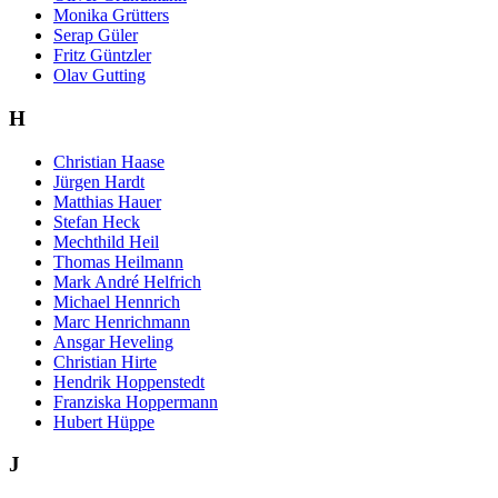
Monika Grütters
Serap Güler
Fritz Güntzler
Olav Gutting
H
Christian Haase
Jürgen Hardt
Matthias Hauer
Stefan Heck
Mechthild Heil
Thomas Heilmann
Mark André Helfrich
Michael Hennrich
Marc Henrichmann
Ansgar Heveling
Christian Hirte
Hendrik Hoppenstedt
Franziska Hoppermann
Hubert Hüppe
J