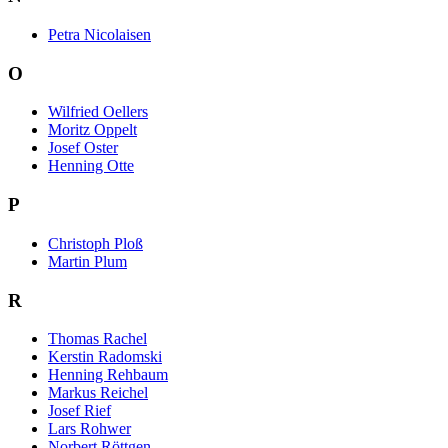
Petra Nicolaisen
O
Wilfried Oellers
Moritz Oppelt
Josef Oster
Henning Otte
P
Christoph Ploß
Martin Plum
R
Thomas Rachel
Kerstin Radomski
Henning Rehbaum
Markus Reichel
Josef Rief
Lars Rohwer
Norbert Röttgen