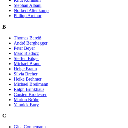
Knut Abraham
Stephan Albani
Norbert Altenkamp
Philipp Amthor
B
Thomas Bareiß
André Berghegger
Peter Beyer
Marc Biadacz
Steffen Bilger
Michael Brand
Helge Braun
Silvia Breher
Heike Brehmer
Michael Breilmann
Ralph Brinkhaus
Carsten Brodesser
Marlon Bröhr
Yannick Bury
C
Gitta Connemann