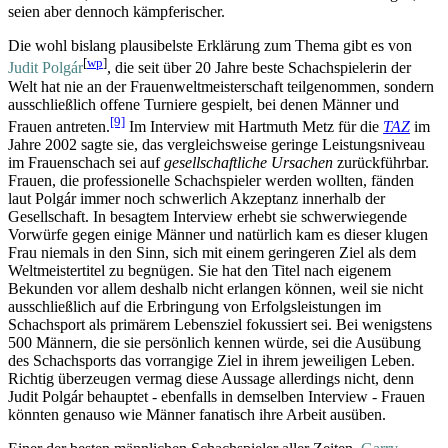
seien aber dennoch kämpferischer.
Die wohl bislang plausibelste Erklärung zum Thema gibt es von
[
wp
]
Judit Polgár
, die seit über 20 Jahre beste Schach­spielerin der
Welt hat nie an der Frauen­welt­meister­schaft teilgenommen, sondern
ausschließlich offene Turniere gespielt, bei denen Männer und
[9]
Frauen antreten.
Im Interview mit Hartmuth Metz für die
TAZ
im
Jahre 2002 sagte sie, das vergleichsweise geringe Leistungs­niveau
im Frauenschach sei auf
gesellschaftliche Ursachen
zurückführbar.
Frauen, die professionelle Schachspieler werden wollten, fänden
laut Polgár immer noch schwerlich Akzeptanz innerhalb der
Gesellschaft. In besagtem Interview erhebt sie schwerwiegende
Vorwürfe gegen einige Männer und natürlich kam es dieser klugen
Frau niemals in den Sinn, sich mit einem geringeren Ziel als dem
Welt­meister­titel zu begnügen. Sie hat den Titel nach eigenem
Bekunden vor allem deshalb nicht erlangen können, weil sie nicht
ausschließlich auf die Erbringung von Erfolgs­leistungen im
Schachsport als primärem Lebensziel fokussiert sei. Bei wenigstens
500 Männern, die sie persönlich kennen würde, sei die Ausübung
des Schachsports das vorrangige Ziel in ihrem jeweiligen Leben.
Richtig überzeugen vermag diese Aussage allerdings nicht, denn
Judit Polgár behauptet - ebenfalls in demselben Interview - Frauen
könnten genauso wie Männer fanatisch ihre Arbeit ausüben.