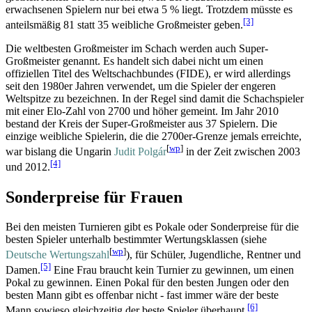
erwachsenen Spielern nur bei etwa 5 % liegt. Trotzdem müsste es
[3]
anteils­mäßig 81 statt 35 weibliche Großmeister geben.
Die weltbesten Großmeister im Schach werden auch Super-
Großmeister genannt. Es handelt sich dabei nicht um einen
offiziellen Titel des Welt­schach­bundes (FIDE), er wird allerdings
seit den 1980er Jahren verwendet, um die Spieler der engeren
Weltspitze zu bezeichnen. In der Regel sind damit die Schachspieler
mit einer Elo-Zahl von 2700 und höher gemeint. Im Jahr 2010
bestand der Kreis der Super-Großmeister aus 37 Spielern. Die
einzige weibliche Spielerin, die die 2700er-Grenze jemals erreichte,
[
wp
]
war bislang die Ungarin
Judit Polgár
in der Zeit zwischen 2003
[4]
und 2012.
Sonderpreise für Frauen
Bei den meisten Turnieren gibt es Pokale oder Sonderpreise für die
besten Spieler unterhalb bestimmter Wertungs­klassen (siehe
[
wp
]
Deutsche Wertungszahl
), für Schüler, Jugendliche, Rentner und
[5]
Damen.
Eine Frau braucht kein Turnier zu gewinnen, um einen
Pokal zu gewinnen. Einen Pokal für den besten Jungen oder den
besten Mann gibt es offenbar nicht - fast immer wäre der beste
[6]
Mann sowieso gleichzeitig der beste Spieler überhaupt.