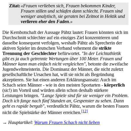
Zitat:
«Frauen verlieben sich, Frauen bekommen Kinder,
Frauen stillen und schlafen dann schlecht. Frauen sind
weniger analytisch, sie geraten bei Zeitnot in Hektik und
verlieren eher den Faden
.»
Die Kernbotschaft der Aussage Pähtz lautet: Frauen könnten sich im
Durchschnitt schlechter auf ein einziges Ziel konzentrieren und
dasselbe konsequent verfolgen, weshalb Pähtz als Sprecherin der
aktiven Spieler im deutschen Verband vehement die
strikte
Trennung der Geschlechter
befürwortet.
"In der Leichtathletik
gibt es ja auch getrennte Wertungen über 100 Meter. Frauen und
Männer kann man einfach nicht vergleichen"
, betonte die zweifache
Jugend­welt­meisterin. Die Dominanz der Männer, die nicht zuletzt
gesellschaftliche Ursachen hat, will sie nicht als Begründung
akzeptieren. Sie hat einen anderen Erklärungsansatz: Auch im
Schach seien Männer - wie in den meisten Sportarten -
körperlich
(sic!) im Vorteil und würden allein schon deshalb stärkere
Leistungen bringen.
"Lange Spiele sind für sie weniger ein Problem.
Doch ich fange nach fünf Stunden an, Gespenster zu sehen. Dann
geht es rapide bergab"
, verdeutlicht Pähtz, warum die besten Frauen
[12]
nicht die Spielstärke der Männer erreichen.
→
Hauptartikel
:
Warum Frauen Schach nicht lieben