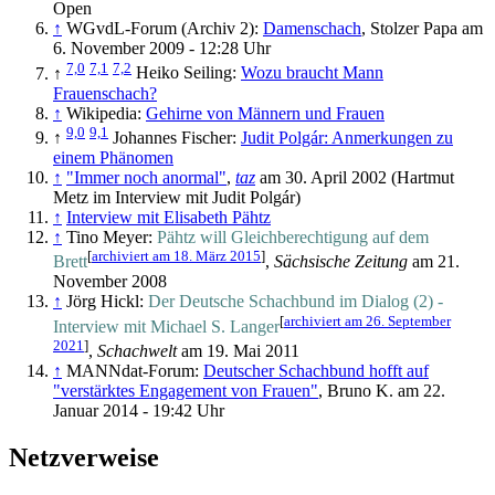
Open
↑
WGvdL-Forum (Archiv 2):
Damenschach
, Stolzer Papa am
6. November 2009 - 12:28 Uhr
7,0
7,1
7,2
↑
Heiko Seiling:
Wozu braucht Mann
Frauenschach?
↑
Wikipedia:
Gehirne von Männern und Frauen
9,0
9,1
↑
Johannes Fischer:
Judit Polgár: Anmerkungen zu
einem Phänomen
↑
"Immer noch anormal"
,
taz
am 30. April 2002 (Hartmut
Metz im Interview mit Judit Polgár)
↑
Interview mit Elisabeth Pähtz
↑
Tino Meyer:
Pähtz will Gleichberechtigung auf dem
[
archiviert am 18. März 2015
]
Brett
,
Sächsische Zeitung
am 21.
November 2008
↑
Jörg Hickl:
Der Deutsche Schachbund im Dialog (2) -
[
archiviert am 26. September
Interview mit Michael S. Langer
2021
]
,
Schachwelt
am 19. Mai 2011
↑
MANNdat-Forum:
Deutscher Schachbund hofft auf
"verstärktes Engagement von Frauen"
, Bruno K. am 22.
Januar 2014 - 19:42 Uhr
Netzverweise