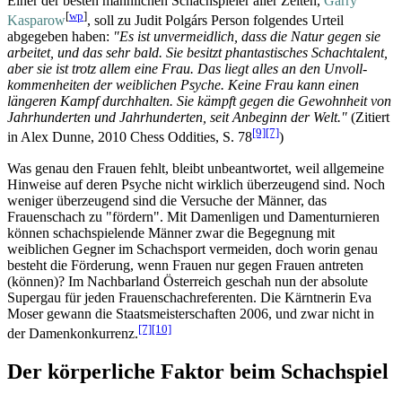
Einer der besten männlichen Schachspieler aller Zeiten,
Garry
[
wp
]
Kasparow
, soll zu Judit Polgárs Person folgendes Urteil
abgegeben haben:
"Es ist unvermeidlich, dass die Natur gegen sie
arbeitet, und das sehr bald. Sie besitzt phantastisches Schachtalent,
aber sie ist trotz allem eine Frau. Das liegt alles an den Un­voll­
kommen­heiten der weiblichen Psyche. Keine Frau kann einen
längeren Kampf durchhalten. Sie kämpft gegen die Gewohnheit von
Jahrhunderten und Jahrhunderten, seit Anbeginn der Welt."
(Zitiert
[9]
[7]
in Alex Dunne, 2010 Chess Oddities, S. 78
)
Was genau den Frauen fehlt, bleibt unbeantwortet, weil allgemeine
Hinweise auf deren Psyche nicht wirklich überzeugend sind. Noch
weniger überzeugend sind die Versuche der Männer, das
Frauenschach zu "fördern". Mit Damenligen und Damen­turnieren
können schach­spielende Männer zwar die Begegnung mit
weiblichen Gegner im Schachsport vermeiden, doch worin genau
besteht die Förderung, wenn Frauen nur gegen Frauen antreten
(können)? Im Nachbarland Österreich geschah nun der absolute
Supergau für jeden Frauen­schach­referenten. Die Kärntnerin Eva
Moser gewann die Staats­meister­schaften 2006, und zwar nicht in
[7]
[10]
der Damen­konkurrenz.
Der körperliche Faktor beim Schachspiel