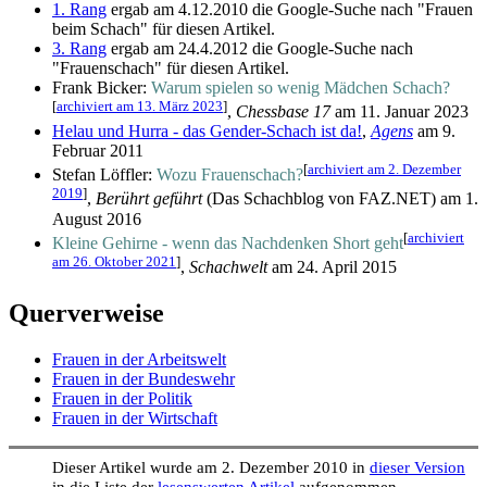
1. Rang
ergab am 4.12.2010 die Google-Suche nach "Frauen
beim Schach" für diesen Artikel.
3. Rang
ergab am 24.4.2012 die Google-Suche nach
"Frauenschach" für diesen Artikel.
Frank Bicker:
Warum spielen so wenig Mädchen Schach?
[
archiviert am 13. März 2023
]
,
Chessbase 17
am 11. Januar 2023
Helau und Hurra - das Gender-Schach ist da!
,
Agens
am 9.
Februar 2011
[
archiviert am 2. Dezember
Stefan Löffler:
Wozu Frauenschach?
2019
]
,
Berührt geführt
(Das Schachblog von FAZ.NET) am 1.
August 2016
[
archiviert
Kleine Gehirne - wenn das Nachdenken Short geht
am 26. Oktober 2021
]
,
Schachwelt
am 24. April 2015
Querverweise
Frauen in der Arbeitswelt
Frauen in der Bundeswehr
Frauen in der Politik
Frauen in der Wirtschaft
Dieser Artikel wurde am 2. Dezember 2010 in
dieser Version
in die Liste der
lesenswerten Artikel
aufgenommen.