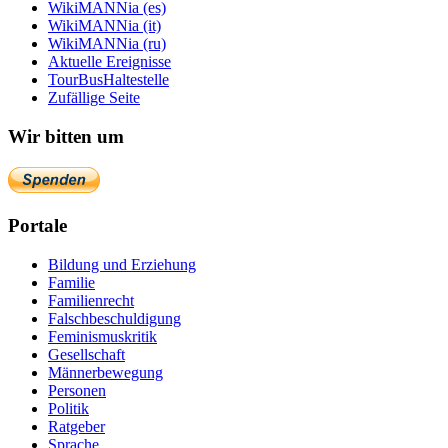
WikiMANNia (es)
WikiMANNia (it)
WikiMANNia (ru)
Aktuelle Ereignisse
TourBusHaltestelle
Zufällige Seite
Wir bitten um
Portale
Bildung und Erziehung
Familie
Familienrecht
Falschbeschuldigung
Feminismuskritik
Gesellschaft
Männerbewegung
Personen
Politik
Ratgeber
Sprache