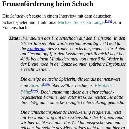
Frauenförderung beim Schach
Die
Schachwelt
sagte in einem Interview mit dem deutschen
[
wp
]
Schachspieler und -funktionär
Michael Sebastian Langer
zum
Frauenschach:
Zitat:
«Wir stellten das Frauenschach auf den Prüfstand. In den
letzten Jahrzehnten wurde verhältnismäßig viel Geld für
die
Förderung
des Frauenschachs ausgegeben. Ihr Anteil
am Gesamttopf [für den Leistungs­sport-Bereich] liegt bei
41 % bei einem Mitglieder­anteil von unter 5 %. Weder in
der Breite noch in der Spitze konnten spürbare Ergebnisse
erreicht werden.
Die einzige deutsche Spielerin, die jemals nennenswert
[
wp
]
eine
Elozahl
über 2300 erreichte, ist
Elisabeth
[
wp
]
Pähtz
. Doch entstammt diese aus einer schach­
begeisterten Familie, der Vater ist Großmeister. Sie hätte
ihren Weg auch ohne bevorzugte Unterstützung gemacht.
Die nicht­schach­spielende Bevölkerung reagiert zumeist
mit Verwunderung auf den Artenschutz der Frauen. Sind
wir hier nicht weit über das Ziel hinaus­geschossen und
reichen Jahrzehnte des Misserfolges nicht aus, um hier zu