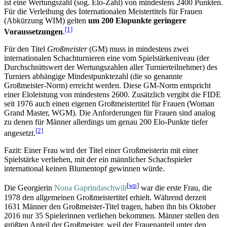
ist eine Wertungszahl (sog. Elo-Zahl) von mindestens 2400 Punkten.
Für die Verleihung des Internationalen Meister­titels für Frauen
(Abkürzung WIM) gelten
um 200 Elopunkte geringere
[1]
Voraussetzungen
.
Für den Titel
Großmeister
(GM) muss in mindestens zwei
internationalen Schach­turnieren eine vom Spiel­stärke­niveau (der
Durch­schnitts­wert der Wertungs­zahlen aller Turnier­teilnehmer) des
Turniers abhängige Mindest­punkte­zahl (die so genannte
Großmeister-Norm) erreicht werden. Diese GM-Norm entspricht
einer Eloleistung von mindestens 2600. Zusätzlich vergibt die FIDE
seit 1976 auch einen eigenen Großmeister­titel für Frauen (Woman
Grand Master, WGM). Die Anforderungen für Frauen sind analog
zu denen für Männer allerdings um genau 200 Elo-Punkte tiefer
[2]
angesetzt.
Fazit: Einer Frau wird der Titel einer Großmeisterin mit einer
Spielstärke verliehen, mit der ein männlicher Schach­spieler
international keinen Blumentopf gewinnen würde.
[
wp
]
Die Georgierin
Nona Gaprindaschwili
war die erste Frau, die
1978 den allgemeinen Groß­meister­titel erhielt. Während derzeit
1631 Männer den Großmeister-Titel tragen, haben ihn bis Oktober
2016 nur 35 Spielerinnen verliehen bekommen. Männer stellen den
größten Anteil der Großmeister, weil der Frauenanteil unter den