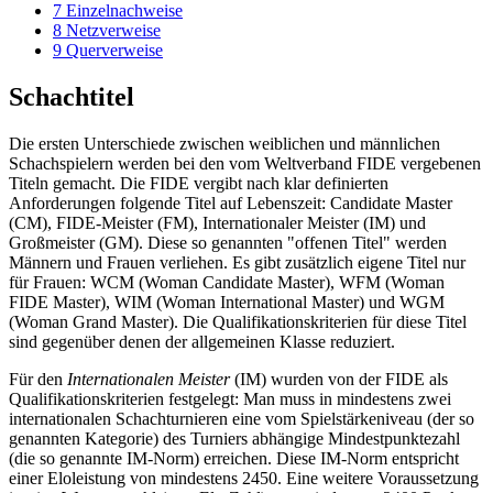
7
Einzelnachweise
8
Netzverweise
9
Querverweise
Schachtitel
Die ersten Unterschiede zwischen weiblichen und männlichen
Schachspielern werden bei den vom Weltverband FIDE vergebenen
Titeln gemacht. Die FIDE vergibt nach klar definierten
Anforderungen folgende Titel auf Lebenszeit: Candidate Master
(CM), FIDE-Meister (FM), Internationaler Meister (IM) und
Großmeister (GM). Diese so genannten "offenen Titel" werden
Männern und Frauen verliehen. Es gibt zusätzlich eigene Titel nur
für Frauen: WCM (Woman Candidate Master), WFM (Woman
FIDE Master), WIM (Woman International Master) und WGM
(Woman Grand Master). Die Qualifikations­kriterien für diese Titel
sind gegenüber denen der allgemeinen Klasse reduziert.
Für den
Internationalen Meister
(IM) wurden von der FIDE als
Qualifikations­kriterien festgelegt: Man muss in mindestens zwei
internationalen Schach­turnieren eine vom Spiel­stärke­niveau (der so
genannten Kategorie) des Turniers abhängige Mindest­punkte­zahl
(die so genannte IM-Norm) erreichen. Diese IM-Norm entspricht
einer Eloleistung von mindestens 2450. Eine weitere Voraussetzung