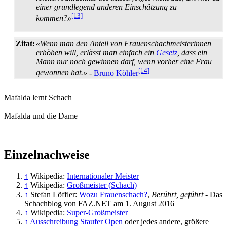
einer grundlegend anderen Einschätzung zu
[13]
kommen?»
Zitat:
«Wenn man den Anteil von Frauenschach­meisterinnen
erhöhen will, erlässt man einfach ein
Gesetz
, dass ein
Mann nur noch gewinnen darf, wenn vorher eine Frau
[14]
gewonnen hat.»
-
Bruno Köhler
Mafalda lernt Schach
Mafalda und die Dame
Einzelnachweise
↑
Wikipedia:
Internationaler Meister
↑
Wikipedia:
Großmeister (Schach)
↑
Stefan Löffler:
Wozu Frauenschach?
,
Berührt, geführt
- Das
Schachblog von FAZ.NET am 1. August 2016
↑
Wikipedia:
Super-Großmeister
↑
Ausschreibung Staufer Open
oder jedes andere, größere