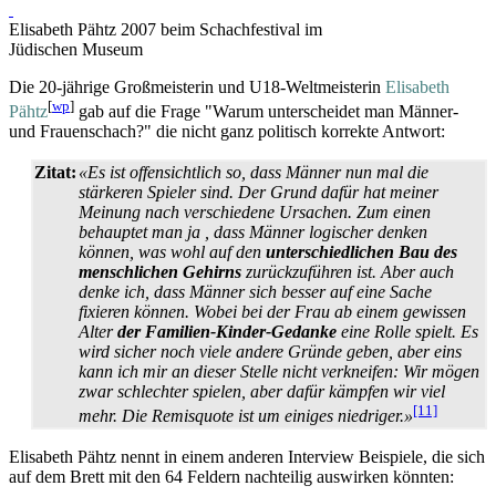
Elisabeth Pähtz 2007 beim Schachfestival im
Jüdischen Museum
Die 20-jährige Großmeisterin und U18-Weltmeisterin
Elisabeth
[
wp
]
Pähtz
gab auf die Frage "Warum unterscheidet man Männer-
und Frauenschach?" die nicht ganz politisch korrekte Antwort:
Zitat:
«Es ist offensichtlich so, dass Männer nun mal die
stärkeren Spieler sind. Der Grund dafür hat meiner
Meinung nach verschiedene Ursachen. Zum einen
behauptet man ja , dass Männer logischer denken
können, was wohl auf den
unter­schiedlichen Bau des
menschlichen Gehirns
zurückzuführen ist. Aber auch
denke ich, dass Männer sich besser auf eine Sache
fixieren können. Wobei bei der Frau ab einem gewissen
Alter
der Familien-Kinder-Gedanke
eine Rolle spielt. Es
wird sicher noch viele andere Gründe geben, aber eins
kann ich mir an dieser Stelle nicht verkneifen: Wir mögen
zwar schlechter spielen, aber dafür kämpfen wir viel
[11]
mehr. Die Remisquote ist um einiges niedriger.»
Elisabeth Pähtz nennt in einem anderen Interview Beispiele, die sich
auf dem Brett mit den 64 Feldern nachteilig auswirken könnten: