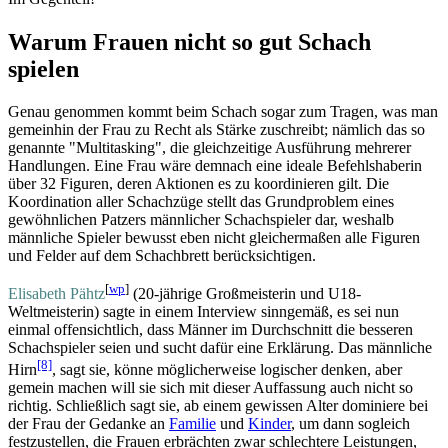
Warum Frauen nicht so gut Schach
spielen
Genau genommen kommt beim Schach sogar zum Tragen, was man
gemeinhin der Frau zu Recht als Stärke zuschreibt; nämlich das so
genannte "Multitasking", die gleichzeitige Ausführung mehrerer
Handlungen. Eine Frau wäre demnach eine ideale Befehls­haberin
über 32 Figuren, deren Aktionen es zu koordinieren gilt. Die
Koordination aller Schachzüge stellt das Grundproblem eines
gewöhnlichen Patzers männlicher Schachspieler dar, weshalb
männliche Spieler bewusst eben nicht gleichermaßen alle Figuren
und Felder auf dem Schachbrett berücksichtigen.
[
wp
]
Elisabeth Pähtz
(20-jährige Großmeisterin und U18-
Weltmeisterin) sagte in einem Interview sinngemäß, es sei nun
einmal offensichtlich, dass Männer im Durchschnitt die besseren
Schachspieler seien und sucht dafür eine Erklärung. Das männliche
[8]
Hirn
, sagt sie, könne möglicherweise logischer denken, aber
gemein machen will sie sich mit dieser Auffassung auch nicht so
richtig. Schließlich sagt sie, ab einem gewissen Alter dominiere bei
der Frau der Gedanke an
Familie
und
Kinder
, um dann sogleich
festzustellen, die Frauen erbrächten zwar schlechtere Leistungen,