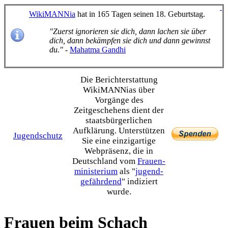
WikiMANNia
hat in 165 Tagen seinen 18. Geburtstag.
"Zuerst ignorieren sie dich, dann lachen sie über
dich, dann bekämpfen sie dich und dann gewinnst
du."
-
Mahatma Gandhi
Die Bericht­erstattung
WikiMANNias über
Vorgänge des
Zeitgeschehens dient der
staats­bürgerlichen
Aufklärung. Unterstützen
Jugendschutz
Sie eine einzig­artige
Webpräsenz, die in
Deutschland vom
Frauen­
ministerium
als "
jugend­
gefährdend
" indiziert
wurde.
Frauen beim Schach