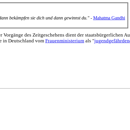
, dann bekämpfen sie dich und dann gewinnst du."
-
Mahatma Gandhi
Vorgänge des Zeitgeschehens dient der staats­bürgerlichen Aufk
e in Deutschland vom
Frauen­ministerium
als "
jugend­gefährden