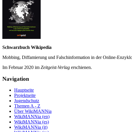
Schwarzbuch Wikipedia
Mobbing, Diffamierung und Falsch­information in der Online-Enzyklo­
Im Februar 2020 im
Zeit­geist-Verlag
erschienen.
Navigation
Hauptseite
Projektseite
Jugendschutz
Themen A - Z
Über WikiMANNia
WikiMANNia (en)
WikiMANNia (es)
WikiMANNia (it)