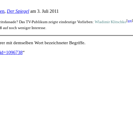
nen
,
Der Spiegel
am 3. Juli 2011
[
wp
]
itsfassade? Das TV-Publikum zeigte eindeutige Vorlieben:
Wladimir Klitschko
ß auf noch weniger Interesse.
er mit demselben Wort bezeichneter Begriffe.
ldid=1096738
“