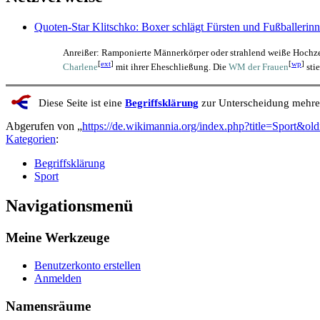
Quoten-Star Klitschko: Boxer schlägt Fürsten und Fußballerin
Anreißer: Ramponierte Männerkörper oder strahlend weiße Hochze
[
ext
]
[
wp
]
Charlene
mit ihrer Eheschließung. Die
WM der Frauen
stie
Diese Seite ist eine
Begriffsklärung
zur Unterscheidung mehrer
Abgerufen von „
https://de.wikimannia.org/index.php?title=Sport&o
Kategorien
:
Begriffsklärung
Sport
Navigationsmenü
Meine Werkzeuge
Benutzerkonto erstellen
Anmelden
Namensräume