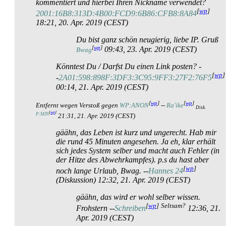
kommentiert und hierbei Ihren Nickname verwendet?
[
wp
]
2001:16B8:313D:4B00:FCD9:6B86:CFB8:8A84
18:21, 20. Apr. 2019 (CEST)
Du bist ganz schön neugierig, liebe IP. Gruß
[
wp
]
09:43, 23. Apr. 2019 (CEST)
Bwag
Könntest Du / Darfst Du einen Link posten? -
[
wp
]
-
2A01:598:898F:3DF3:3C95:9FF3:27F2:76F5
00:14, 21. Apr. 2019 (CEST)
[
wp
]
[
wp
]
Entfernt wegen Verstoß gegen
WP:ANON
--
Ra'ike
Disk.
[
wp
]
P:MIN
21:31, 21. Apr. 2019 (CEST)
gäähn
, das Leben ist kurz und ungerecht. Hab mir
die rund 45 Minuten angesehen. Ja eh, klar erhält
sich jedes System selber und macht auch Fehler (in
der Hitze des Abwehrkampfes). p.s du hast aber
[
wp
]
noch lange Urlaub, Bwag. --
Hannes 24
(Diskussion) 12:32, 21. Apr. 2019 (CEST)
gäähn
, das wird er wohl selber wissen.
[
wp
]
Seltsam?
Frohstern --
Schreiben
12:36, 21.
Apr. 2019 (CEST)