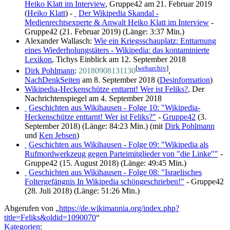
Heiko Klatt im Interview
, Gruppe42 am 21. Februar 2019
(
Heiko Klatt
) -
Der Wikipedia Skandal -
Medienrechtsexperte & Anwalt Heiko Klatt im Interview
-
Gruppe42 (21. Februar 2019) (Länge: 3:37 Min.)
Alexander Wallasch:
Wie ein Kriegsschauplatz: Enttarnung
eines Wiederholungstäters - Wikipedia: das kontaminierte
Lexikon
, Tichys Einblick am 12. September 2018
[
webarchiv
]
Dirk Pohlmann
:
20180908131130
,
NachDenkSeiten
am 8. September 2018 (
Desinformation
)
Wikipedia-Heckenschütze enttarnt! Wer ist Feliks?
, Der
Nachrichtenspiegel am 4. September 2018
Geschichten aus Wikihausen - Folge 10: "Wikipedia-
Heckenschütze enttarnt! Wer ist Feliks?"
-
Gruppe42
(3.
September 2018) (Länge: 84:23 Min.) (mit
Dirk Pohlmann
und
Ken Jebsen
)
Geschichten aus Wikihausen - Folge 09: "Wikipedia als
Rufmordwerkzeug gegen Parteimitglieder von "die Linke""
-
Gruppe42 (15. August 2018) (Länge: 49:45 Min.)
Geschichten aus Wikihausen - Folge 08: "Israelisches
Foltergefängnis In Wikipedia schöngeschrieben!"
- Gruppe42
(28. Juli 2018) (Länge: 51:26 Min.)
Abgerufen von „
https://de.wikimannia.org/index.php?
title=Feliks&oldid=1090070
“
Kategorien
: