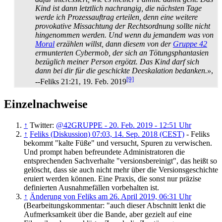
Kind ist dann letztlich nachrangig, die nächsten Tage
werde ich Prozess­auftrag erteilen, denn eine weitere
provokative Missachtung der Rechts­ordnung sollte nicht
hingenommen werden. Und wenn du jemandem was von
Moral
erzählen willst, dann diesem von der
Gruppe 42
ermunterten Cybermob, der sich an Tötungs­phantasien
bezüglich meiner Person ergötzt. Das Kind darf sich
dann bei dir für die geschickte Deeskalation bedanken.»
,
[9]
--Feliks 21:21, 19. Feb. 2019
Einzelnachweise
↑
Twitter:
@42GRUPPE - 20. Feb. 2019 - 12:51 Uhr
↑
Feliks (Diskussion) 07:03, 14. Sep. 2018 (CEST)
- Feliks
bekommt "kalte Füße" und versucht, Spuren zu verwischen.
Und prompt haben befreundete Administratoren die
entsprechenden Sachverhalte "versions­bereinigt", das heißt so
gelöscht, dass sie auch nicht mehr über die Versions­geschichte
eruiert werden können. Eine Praxis, die sonst nur präzise
definierten Ausnahme­fällen vorbehalten ist.
↑
Änderung von Feliks am 26. April 2019, 06:31 Uhr
(Bearbeitungskommentar: "auch dieser Abschnitt lenkt die
Aufmerksamkeit über die Bande, aber gezielt auf eine