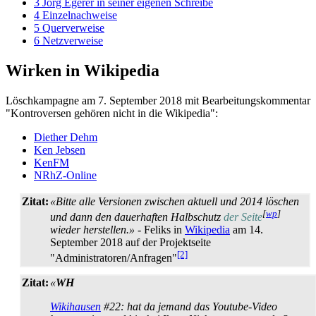
3
Jörg Egerer in seiner eigenen Schreibe
4
Einzelnachweise
5
Querverweise
6
Netzverweise
Wirken in Wikipedia
Löschkampagne am 7. September 2018 mit Bearbeitungskommentar
"Kontroversen gehören nicht in die Wikipedia":
Diether Dehm
Ken Jebsen
KenFM
NRhZ-Online
Zitat:
«Bitte alle Versionen zwischen aktuell und 2014 löschen
[
wp
]
und dann den dauerhaften Halbschutz
der Seite
wieder herstellen.»
- Feliks in
Wikipedia
am 14.
September 2018 auf der Projektseite
[2]
"Administratoren/Anfragen"
Zitat:
«
WH
Wikihausen
#22: hat da jemand das Youtube-Video