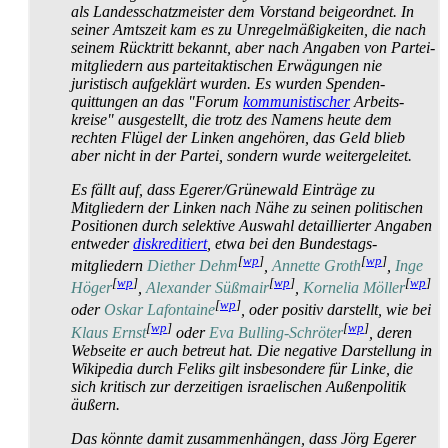
als Landes­schatz­meister dem Vorstand beigeordnet. In
seiner Amtszeit kam es zu Un­regel­mäßig­keiten, die nach
seinem Rücktritt bekannt, aber nach Angaben von Partei­
mitgliedern aus partei­taktischen Erwägungen nie
juristisch aufgeklärt wurden. Es wurden Spenden­
quittungen an das "Forum
kommunistischer
Arbeits­
kreise" ausgestellt, die trotz des Namens heute dem
rechten Flügel der Linken angehören, das Geld blieb
aber nicht in der Partei, sondern wurde weiter­geleitet.
Es fällt auf, dass Egerer/Grünewald Einträge zu
Mitgliedern der Linken nach Nähe zu seinen politischen
Positionen durch selektive Auswahl detaillierter Angaben
entweder
diskreditiert
, etwa bei den Bundestags­
[
wp
]
[
wp
]
mitgliedern
Diether Dehm
,
Annette Groth
,
Inge
[
wp
]
[
wp
]
[
wp
]
Höger
,
Alexander Süßmair
,
Kornelia Möller
[
wp
]
oder
Oskar Lafontaine
, oder positiv darstellt, wie bei
[
wp
]
[
wp
]
Klaus Ernst
oder
Eva Bulling-Schröter
, deren
Webseite er auch betreut hat. Die negative Darstellung in
Wikipedia durch Feliks gilt insbesondere für Linke, die
sich kritisch zur derzeitigen israelischen Außenpolitik
äußern.
Das könnte damit zusammen­hängen, dass Jörg Egerer