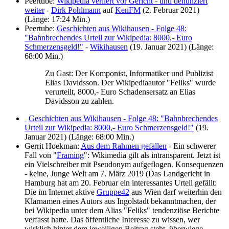
Peertube:
Wikipedia verliert vor Gericht - und denunziert
weiter
-
Dirk Pohlmann
auf
KenFM
(2. Februar 2021)
(Länge: 17:24 Min.)
Peertube:
Geschichten aus Wikihausen - Folge 48:
"Bahnbrechendes Urteil zur Wikipedia: 8000,- Euro
Schmerzensgeld!"
-
Wikihausen
(19. Januar 2021) (Länge:
68:00 Min.)
Zu Gast: Der Komponist, Informatiker und Publizist
Elias Davidsson. Der Wikipediaautor "
Feliks
" wurde
verurteilt, 8000,- Euro Schadensersatz an Elias
Davidsson zu zahlen.
Geschichten aus Wikihausen - Folge 48: "Bahnbrechendes
Urteil zur Wikipedia: 8000,- Euro Schmerzensgeld!"
(19.
Januar 2021) (Länge: 68:00 Min.)
Gerrit Hoekman:
Aus dem Rahmen gefallen
- Ein schwerer
Fall von "
Framing
": Wikimedia gilt als intransparent. Jetzt ist
ein Vielschreiber mit Pseudonym aufgeflogen. Konsequenzen
- keine, Junge Welt am 7. März 2019 (Das Landgericht in
Hamburg hat am 20. Februar ein interessantes Urteil gefällt:
Die im Internet aktive
Gruppe42
aus Wien darf weiterhin den
Klarnamen eines Autors aus Ingolstadt bekannt­machen, der
bei Wikipedia unter dem Alias "Feliks" tendenziöse Berichte
verfasst hatte. Das öffentliche Interesse zu wissen, wer
wirklich hinter dem jeweiligen Beitrag steht, überwiege