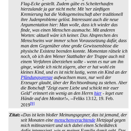
Flag-Ecke gestellt. Zudem gäbe es Scheiter­haufen
hierzulande ja gar nicht mehr. Mit 'ner zünftigen
Kremierung hat die Volks­gemein­schaft aber traditionell
ihre Juden­probleme gelöst. Interessant auch die neue
Argumentation hier: Man wolle, dass ich wieder das
finde, was einen Menschen ausmache. Mit anderen
Worten: aktuell wäre ich keiner. Das Absprechen des
Menschseins war immer schon Voraussetzung dafür, dass
man dem Gegenüber ohne große Gewissensbisse die
physische Existenz beenden konnte. Momentan rätsele ich
noch, ob ich den Wiener Statthalter der Truppe auch mit
einem Verfahren überziehen sollte - wenn es nur um ihn
ginge, würde ich nicht zögern, aber er hat wohl ein
kleines Kind, und es ist nicht lustig, wenn ein Kind an der
Pfändungs­grenze
aufwachsen muss, nur weil der
Erzeuger glaubt, über der Rechts­ordnung zu stehen. Aber
die Botschaft "Zeigt euere Liebe und schickt mir euer
Geld" erinnert ein wenig an den Herrn
hier
- leget eure
Hände auf den Monitor!»
, --Feliks 13:12, 19. Feb.
[9]
2019
Zitat:
«Das ist kein bloßer Meinungsgegner, das ist jemand, der
seit Monaten eine
menschen­verachtende
Hetzjagd gegen
mich mitinszeniert und sich dabei einen Scheißdreck
dafür interessiert, wie es meiner Familie damit geht. Das