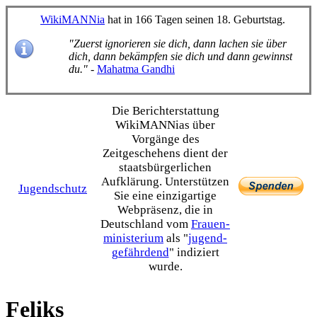
WikiMANNia
hat in 166 Tagen seinen 18. Geburtstag.
"Zuerst ignorieren sie dich, dann lachen sie über
dich, dann bekämpfen sie dich und dann gewinnst
du."
-
Mahatma Gandhi
Die Bericht­erstattung
WikiMANNias über
Vorgänge des
Zeitgeschehens dient der
staats­bürgerlichen
Aufklärung. Unterstützen
Jugendschutz
Sie eine einzig­artige
Webpräsenz, die in
Deutschland vom
Frauen­
ministerium
als "
jugend­
gefährdend
" indiziert
wurde.
Feliks