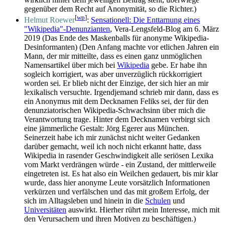
gegenüber dem Recht auf Anonymität, so die Richter.)
[
wp
]
Helmut Roewer
:
Sensationell: Die Enttarnung eines
"Wikipedia"-Denunzianten
, Vera-Lengsfeld-Blog am 6. März
2019 (Das Ende des Maskenballs für anonyme Wikipedia-
Desinformanten) (Den Anfang machte vor etlichen Jahren ein
Mann, der mir mitteilte, dass es einen ganz unmöglichen
Namens­artikel über mich bei
Wikipedia
gebe. Er habe ihn
sogleich korrigiert, was aber unverzüglich rück­korrigiert
worden sei. Er blieb nicht der Einzige, der sich hier an mir
lexikalisch versuchte. Irgendjemand schrieb mir dann, dass es
ein Anonymus mit dem Decknamen Feliks sei, der für den
denunziatorischen Wikipedia-Schwachsinn über mich die
Verantwortung trage. Hinter dem Decknamen verbirgt sich
eine jämmerliche Gestalt: Jörg Egerer aus München.
Seinerzeit habe ich mir zunächst nicht weiter Gedanken
darüber gemacht, weil ich noch nicht erkannt hatte, dass
Wikipedia in rasender Geschwindigkeit alle seriösen Lexika
vom Markt verdrängen würde - ein Zustand, der mittlerweile
eingetreten ist. Es hat also ein Weilchen gedauert, bis mir klar
wurde, dass hier anonyme Leute vorsätzlich Informationen
verkürzen und verfälschen und das mit großem Erfolg, der
sich im Alltags­leben und hinein in die
Schulen
und
Universitäten
auswirkt. Hierher rührt mein Interesse, mich mit
den Verursachern und ihren Motiven zu beschäftigen.)