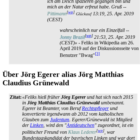
ich am Deich spazieren gegangen bin und
mich an der Natur erfreut habe. Gruß --
[
wp
]
Pittimann
13:19, 25. Apr. 2019
Glückauf
(CEST)
wahrscheinlich nur ein Einzelfall --
[
wp
]
Jonny Brazil
21:53, 25. Apr. 2019
(CEST)»
- Feliks in Wikipedia am 26.
April 2019 auf der Diskussionsseite von
[3]
Benutzer "Bwag"
Über Jörg Egerer alias Jörg Matthias
Claudius Grünewald
Zitat:
«Feliks hieß früher
Jörg Egerer
und hat sich nach 2015
in
Jörg Matthias Claudius Grünewald
umbenannt.
Egerer ist Beamter, von Beruf
Rechtspfleger
und
konvertierte irgendwann ab 2012 vom katholischen
Glauben zum
Judentum
. Egerer/Grünewald ist Mitglied
der
Linken
, wird den "
Antideutschen
" zugeordnet, ist ein
[
wp
]
politischer Freund von
Klaus Lederer
, war
Bundestags­kandidat der bayrischen Linken und war dort