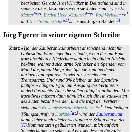
bearbeitet. Gerade Israel-Kritiker in Deutschland sind in
seinem Fokus, besonders wenn sie Juden sind - wie
Abi
[
wp
]
[
wp
]
[
wp
]
Melzer
,
Evelyn Hecht-Galinski
,
Rolf Verleger
[
wp
]
[8]
und
Nirit Sommerfeld
.»
- Hans-Jürgen Bandelt
Jörg Egerer in seiner eigenen Schreibe
Zitat:
«Tja, der Zauberanwalt arbeitet anscheinend nicht für
Gotteslohn. Wäre eigentlich schade, wenn der am Ende
trotz absehbarer Niederlage dadurch ein gülden Näslein
bekäme, während sich arme Schlucker die Spenden vom
Mund absparen. Die größte Spende kam bei denen
übrigens anonym rein. Soviel zur verheißenen
Transparenz. Und rund 3% bleiben an der Spenden­
plattform hängen. Egal, am Ausgang des Verfahrens
ändert das nichts. Aber die sollen ruhig kraut-funden. Von
irgendwas müssen dann nämlich auch die Anwalts­kosten
des Juden bezahlt werden, und die trägt der Verlierer -
[
wp
]
siehe auch
Kostenfestsetzungsbeschluss
. Den lustigen
[
wp
]
Tötungs­aufruf via
Darknet
wird der
Zauberanwalt
dann sicher auch wieder wegzaubern: Schon den in den
YT
-Kommentaren geäußerten Wunsch, mich auf den
Scheiter­haufen zu sehen, hat er irgendwie in die False-