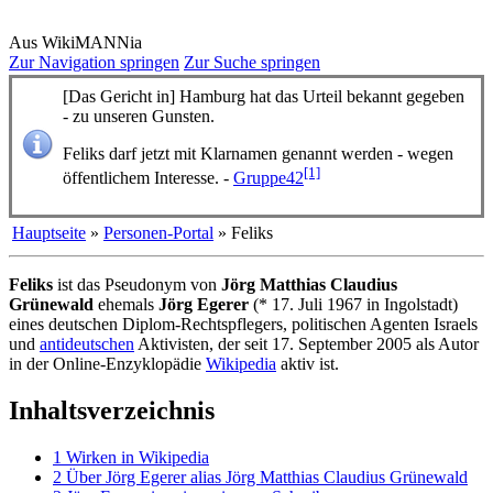
Aus WikiMANNia
Zur Navigation springen
Zur Suche springen
[Das Gericht in] Hamburg hat das Urteil bekannt gegeben
- zu unseren Gunsten.
Feliks darf jetzt mit Klarnamen genannt werden - wegen
[1]
öffentlichem Interesse. -
Gruppe42
Hauptseite
»
Personen-Portal
» Feliks
Feliks
ist das Pseudonym von
Jörg Matthias Claudius
Grünewald
ehemals
Jörg Egerer
(* 17. Juli 1967 in Ingolstadt)
eines deutschen Diplom-Rechtspflegers, politischen Agenten Israels
und
antideutschen
Aktivisten, der seit 17. September 2005 als Autor
in der Online-Enzyklopädie
Wikipedia
aktiv ist.
Inhaltsverzeichnis
1
Wirken in Wikipedia
2
Über Jörg Egerer alias Jörg Matthias Claudius Grünewald