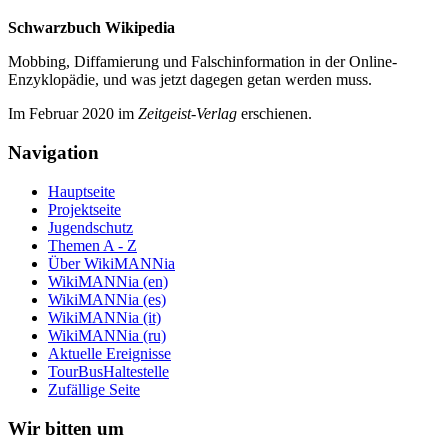
Schwarzbuch Wikipedia
Mobbing, Diffamierung und Falsch­information in der Online-
Enzyklo­pädie, und was jetzt da­gegen getan werden muss.
Im Februar 2020 im
Zeit­geist-Verlag
erschienen.
Navigation
Hauptseite
Projektseite
Jugendschutz
Themen A - Z
Über WikiMANNia
WikiMANNia (en)
WikiMANNia (es)
WikiMANNia (it)
WikiMANNia (ru)
Aktuelle Ereignisse
TourBusHaltestelle
Zufällige Seite
Wir bitten um