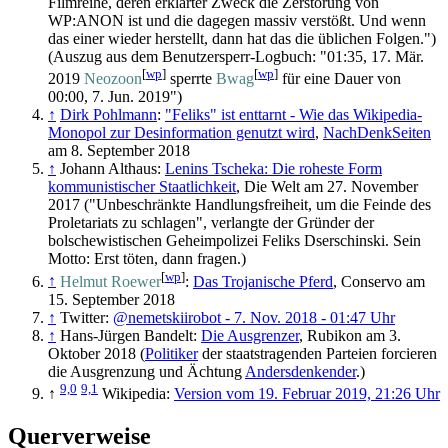
Filmreihe, deren erklärter Zweck die Zerstörung von
WP:ANON ist und die dagegen massiv verstößt. Und wenn
das einer wieder herstellt, dann hat das die üblichen Folgen.")
(Auszug aus dem Benutzersperr-Logbuch: "01:35, 17. Mär.
[
wp
]
[
wp
]
2019
Neozoon
sperrte
Bwag
für eine Dauer von
00:00, 7. Jun. 2019")
↑
Dirk Pohlmann
:
"Feliks" ist enttarnt - Wie das Wikipedia-
Monopol zur Desinformation genutzt wird
,
NachDenkSeiten
am 8. September 2018
↑
Johann Althaus:
Lenins Tscheka: Die roheste Form
kommunistischer Staatlichkeit
, Die Welt am 27. November
2017 ("Unbeschränkte Handlungsfreiheit, um die Feinde des
Proletariats zu schlagen", verlangte der Gründer der
bolschewistischen Geheimpolizei Feliks Dserschinski. Sein
Motto: Erst töten, dann fragen.)
[
wp
]
↑
Helmut Roewer
:
Das Trojanische Pferd
, Conservo am
15. September 2018
↑
Twitter:
@nemetskiirobot - 7. Nov. 2018 - 01:47 Uhr
↑
Hans-Jürgen Bandelt:
Die Ausgrenzer
, Rubikon am 3.
Oktober 2018 (
Politiker
der staatstragenden Parteien forcieren
die Ausgrenzung und Ächtung
Andersdenkender
.)
9,0
9,1
↑
Wikipedia:
Version vom 19. Februar 2019, 21:26 Uhr
Querverweise