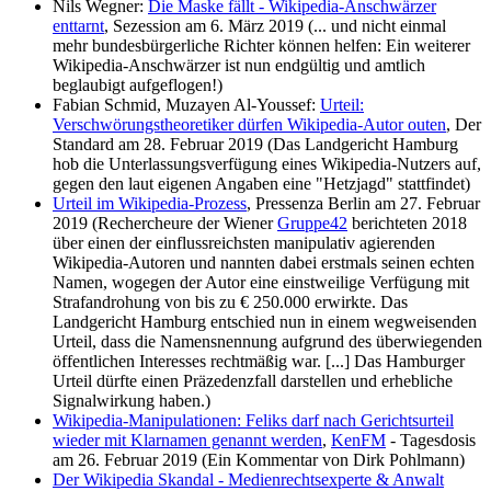
Nils Wegner:
Die Maske fällt - Wikipedia-Anschwärzer
enttarnt
, Sezession am 6. März 2019 (... und nicht einmal
mehr bundesbürgerliche Richter können helfen: Ein weiterer
Wikipedia-Anschwärzer ist nun endgültig und amtlich
beglaubigt aufgeflogen!)
Fabian Schmid, Muzayen Al-Youssef:
Urteil:
Verschwörungstheoretiker dürfen Wikipedia-Autor outen
, Der
Standard am 28. Februar 2019 (Das Landgericht Hamburg
hob die Unterlassungs­verfügung eines Wikipedia-Nutzers auf,
gegen den laut eigenen Angaben eine "Hetzjagd" stattfindet)
Urteil im Wikipedia-Prozess
, Pressenza Berlin am 27. Februar
2019 (Rechercheure der Wiener
Gruppe42
berichteten 2018
über einen der einfluss­reichsten manipulativ agierenden
Wikipedia-Autoren und nannten dabei erstmals seinen echten
Namen, wogegen der Autor eine einstweilige Verfügung mit
Strafandrohung von bis zu € 250.000 erwirkte. Das
Landgericht Hamburg entschied nun in einem wegweisenden
Urteil, dass die Namens­nennung aufgrund des überwiegenden
öffentlichen Interesses rechtmäßig war. [...] Das Hamburger
Urteil dürfte einen Präzedenzfall darstellen und erhebliche
Signal­wirkung haben.)
Wikipedia-Manipulationen: Feliks darf nach Gerichtsurteil
wieder mit Klarnamen genannt werden
,
KenFM
- Tagesdosis
am 26. Februar 2019 (Ein Kommentar von Dirk Pohlmann)
Der Wikipedia Skandal - Medienrechtsexperte & Anwalt