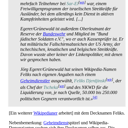
[
wp
]
mehrfach Teilnehmer bei
Sar-El
war, einem
Freiwilligen­programm der israelischen Streitkräfte für
Ausländer, bei dem allerdings kein Dienst in aktiven
Kampf­einheiten geleistet wird. [...]
Egerer/Grünewald ist außerdem Oberleutnant der
Reserve der
Bundeswehr
und Mitglied im "Bund
jüdischer Soldaten e.V.", wo er auch Kassen­prüfer ist. Er
hat militärische Fallschirm­abzeichen der US Army, der
tschechischen, kroatischen und belgischen Streitkräfte.
Davon wusste aber keiner der Linken­politiker, mit denen
wir gesprochen haben.
Jörg Egerer/Grünewald hat seinen Wikipedia-Namen
Feliks nach eigenen Angaben nach einem
[
wp
]
Geheimdienstler
ausgewählt,
Feliks Djerdjinski
, der
[
wp
]
als Chef der
Tscheka
und des NKWD für die
Liquidierung von, je nach Quelle, 50.000 bis 250.000
[4]
politischen Gegnern verantwortlich ist.»
[Ein weiterer
Wikipedianer
arbeitet] mit dem Decknamen Feliks.
Nebenbemerkung:
Geheimdienst
­spitzel und Wikipedia-
Denunzianten suchen sich ihre Decknamen selber aus. Die