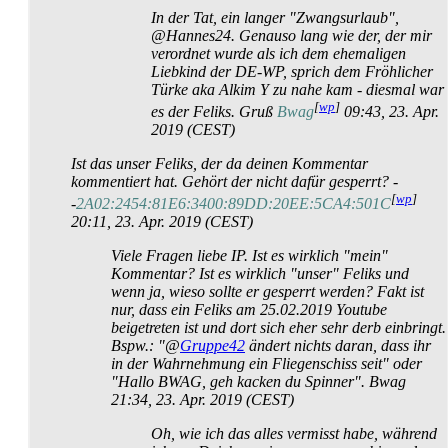
In der Tat, ein langer "Zwangsurlaub",
@Hannes24. Genauso lang wie der, der mir
verordnet wurde als ich dem ehemaligen
Liebkind der DE-WP, sprich dem Fröhlicher
Türke aka Alkim Y zu nahe kam - diesmal war
[
wp
]
es der Feliks. Gruß
Bwag
09:43, 23. Apr.
2019 (CEST)
Ist das unser Feliks, der da deinen Kommentar
kommentiert hat. Gehört der nicht dafür gesperrt? -
[
wp
]
-
2A02:2454:81E6:3400:89DD:20EE:5CA4:501C
20:11, 23. Apr. 2019 (CEST)
Viele Fragen liebe IP. Ist es wirklich "mein"
Kommentar? Ist es wirklich "unser" Feliks und
wenn ja, wieso sollte er gesperrt werden? Fakt ist
nur, dass ein Feliks am 25.02.2019 Youtube
beigetreten ist und dort sich eher sehr derb einbringt.
Bspw.: "@
Gruppe42
ändert nichts daran, dass ihr
in der Wahrnehmung ein Fliegenschiss seit " oder
"Hallo BWAG, geh kacken du Spinner". Bwag
21:34, 23. Apr. 2019 (CEST)
Oh, wie ich das alles vermisst habe, während