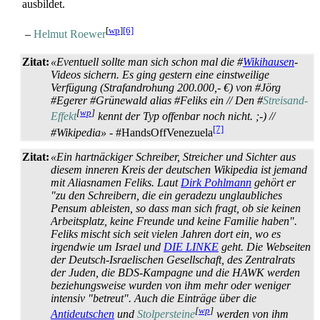
ausbildet.
[
wp
]
[6]
–
Helmut Roewer
Zitat:
«Eventuell sollte man sich schon mal die #
Wikihausen
-
Videos sichern. Es ging gestern eine einstweilige
Verfügung (Straf­androhung 200.000,- €) von #Jörg
#Egerer #Grünewald alias #Feliks ein // Den #
Streisand-
[
wp
]
Effekt
kennt der Typ offenbar noch nicht. ;-) //
[7]
#Wikipedia»
- #HandsOffVenezuela
Zitat:
«Ein hartnäckiger Schreiber, Streicher und Sichter aus
diesem inneren Kreis der deutschen Wikipedia ist jemand
mit Aliasnamen Feliks. Laut
Dirk Pohlmann
gehört er
"zu den Schreibern, die ein geradezu unglaubliches
Pensum ableisten, so dass man sich fragt, ob sie keinen
Arbeitsplatz, keine Freunde und keine Familie haben".
Feliks mischt sich seit vielen Jahren dort ein, wo es
irgendwie um Israel und
DIE LINKE
geht. Die Webseiten
der Deutsch-Israelischen Gesellschaft, des Zentralrats
der Juden, die BDS-Kampagne und die HAWK werden
beziehungsweise wurden von ihm mehr oder weniger
intensiv "betreut". Auch die Einträge über die
[
wp
]
Antideutschen
und
Stolpersteine
werden von ihm