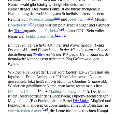
Namenswahl gibt häufig wichtige Hinweise auf den
Namensträger. Der Name Feliks ist die buch­staben­genaue
Nachbildung des wohl blutigsten Schreib­tisch­täters aus dem
[
wp
]
[
wp
]
Regime von
Wladimir Lenin
und
Josef Stalin
. Muster-
[
wp
]
Bolschewist
Feliks war ein polnischer Adliger und Gründer
[
wp
]
der
Terror
­organisation
Tscheka
, später GPU. Sein voller
[
wp
]
[5]
Name war
Feliks Dsershinski
.
Blutige Hände: Tscheka-Gründer und Namens­patron Feliks
Dsershinski ...und Feliks heute: In der Mitte die bizarre Selbst­
darstellung auf
Twitter
, rechts der Wikipedia-Denunziant als der
freundliche Nachbar von nebenan: Jörg Grünewald, geb.
Egerer.
Wikipedia-Feliks ist der Bayer
Jörg Egerer
, Ex-Gymnasiast aus
Ingolstadt. Er hat Anfang der 2010-er Jahre seinen Namen
gewechselt. Jetzt heißt er
Jörg Matthias Claudius Grünewald
.
Wieder ein gewillkürter Name, man lacht, wenn man's liest
[
wp
]
[
wp
]
(
Matthias Claudius
+
Matthias Grünewald
). Der Mann
ist ein Reserve­offizier der Bundeswehr, Diplom-Rechts­pfleger,
Mitglied und (Ex)-Funktionär der Partei
Die Linke
, Mitglied und
Funktionär in anderen Gruppierungen, angeblich Diensttuer in
[
wp
]
einer
fremden Armee
, die Leute für den verdeckten Kampf