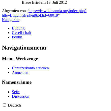
Blaue Brief am 18. Juli 2012
Abgerufen von „
https://de.wikimannia.org/index.php?
title=Bildungsfreiheit&oldid=68019
“
Kategorien
:
Bildung
Gesellschaft
Politik
Navigationsmenü
Meine Werkzeuge
Benutzerkonto erstellen
Anmelden
Namensräume
Seite
Diskussion
Deutsch