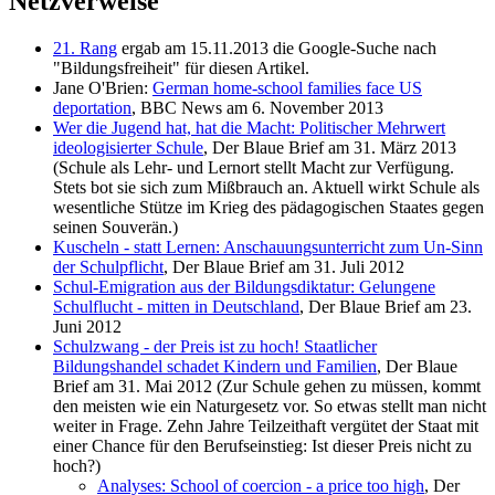
Netzverweise
21. Rang
ergab am 15.11.2013 die Google-Suche nach
"Bildungsfreiheit" für diesen Artikel.
Jane O'Brien:
German home-school families face US
deportation
, BBC News am 6. November 2013
Wer die Jugend hat, hat die Macht: Politischer Mehrwert
ideologisierter Schule
, Der Blaue Brief am 31. März 2013
(Schule als Lehr- und Lernort stellt Macht zur Verfügung.
Stets bot sie sich zum Mißbrauch an. Aktuell wirkt Schule als
wesentliche Stütze im Krieg des pädagogischen Staates gegen
seinen Souverän.)
Kuscheln - statt Lernen: Anschauungsunterricht zum Un-Sinn
der Schulpflicht
, Der Blaue Brief am 31. Juli 2012
Schul-Emigration aus der Bildungsdiktatur: Gelungene
Schulflucht - mitten in Deutschland
, Der Blaue Brief am 23.
Juni 2012
Schulzwang - der Preis ist zu hoch! Staatlicher
Bildungshandel schadet Kindern und Familien
, Der Blaue
Brief am 31. Mai 2012 (Zur Schule gehen zu müssen, kommt
den meisten wie ein Naturgesetz vor. So etwas stellt man nicht
weiter in Frage. Zehn Jahre Teilzeithaft vergütet der Staat mit
einer Chance für den Berufseinstieg: Ist dieser Preis nicht zu
hoch?)
Analyses: School of coercion - a price too high
, Der