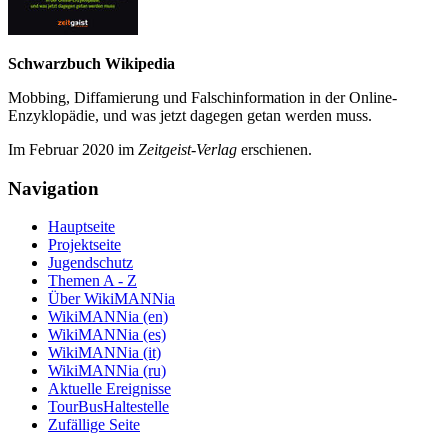
Schwarzbuch Wikipedia
Mobbing, Diffamierung und Falsch­information in der Online-
Enzyklo­pädie, und was jetzt da­gegen getan werden muss.
Im Februar 2020 im
Zeit­geist-Verlag
erschienen.
Navigation
Hauptseite
Projektseite
Jugendschutz
Themen A - Z
Über WikiMANNia
WikiMANNia (en)
WikiMANNia (es)
WikiMANNia (it)
WikiMANNia (ru)
Aktuelle Ereignisse
TourBusHaltestelle
Zufällige Seite