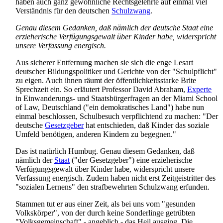
haben auch ganz gewöhnliche Rechtsgelehrte auf einmal viel
Verständnis für den deutschen
Schulzwang
.
Genau diesem Gedanken, daß nämlich der deutsche Staat eine
erzieherische Verfügungsgewalt über Kinder habe, widerspricht
unsere Verfassung energisch.
Aus sicherer Entfernung machen sie sich die enge Lesart
deutscher Bildungspolitiker und Gerichte von der "Schulpflicht"
zu eigen. Auch ihnen räumt der öffentlichkeits­starke Brite
Sprechzeit ein. So erläutert Professor David Abraham,
Experte
in Einwanderungs- und Staatsbürger­fragen an der Miami School
of Law, Deutschland ("ein demokratisches Land") habe nun
einmal beschlossen, Schulbesuch verpflichtend zu machen: "Der
deutsche
Gesetzgeber
hat entschieden, daß Kinder das soziale
Umfeld benötigen, anderen Kindern zu begegnen."
Das ist natürlich Humbug. Genau diesem Gedanken, daß
nämlich der
Staat
("der Gesetzgeber") eine erzieherische
Verfügungsgewalt über Kinder habe, widerspricht unsere
Verfassung energisch. Zudem haben nicht erst Zeitgeistritter des
"sozialen Lernens" den strafbewehrten Schulzwang erfunden.
Stammen tut er aus einer Zeit, als bei uns vom "gesunden
Volkskörper", von der durch keine Sonderlinge getrübten
"Volksgemeinschaft" - angeblich - das Heil ausging. Die