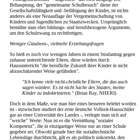
Behauptung, der "gemeinsame Schulbesuch" diene der
Gesellschaftsfähigkeit und -befähigung der Kinder, ist nichts
anderes als eine Neuauflage der Vergemeinschaftung von
Kindern und Jugendlichen zu Staatszwecken. Ursprünglich
bemühte man eher bildungs- und berufsbezogene Argumente,
um den Schulzwang zu rechtfertigen.
Weniger Glaubens-, vielmehr Erziehungsfragen
So hieß es noch vor wenigen Jahren in einem Strafantrag gegen
zuhause unterrichtende Eltern, diese würden durch
Hausunterricht "die berufliche Zukunft ihrer Kinder in nicht
abzuschätzender Weise gefährden".
"Ich kenne viele nicht-christliche Eltern, die das auch
sagen würden: Es ist nicht Sache des Staates, meine
Kinder zu indoktrinieren."
(Brian Ray, NHERI)
Doch in dem Maße, wie man hier eines besseren belehrt worden
ist - inzwischen studiert der erste deutsche Vollzeit-Hausschüler
gar an einer Universität des Landes -, verlegte man sich auf
"weiche" Werte: Nun ist es die Vermittlung "sozialer
Kompetenz", die in einzigartiger Weise nur an einer Schule
gegeben sei. Obwohl gerade hier die sozial­technische
Lebenslüge durchbricht, gilt es als politisch unkorrekt, den