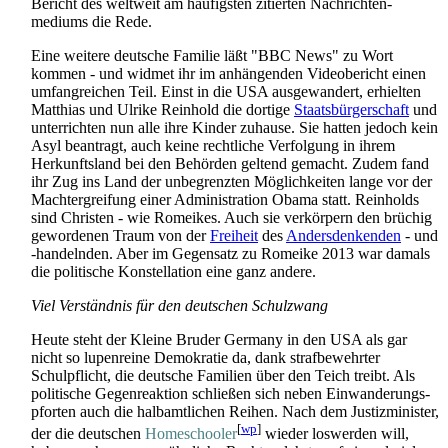
Bericht des weltweit am häufigsten zitierten Nachrichten­
mediums die Rede.
Eine weitere deutsche Familie läßt "BBC News" zu Wort
kommen - und widmet ihr im anhängenden Videobericht einen
umfangreichen Teil. Einst in die USA ausgewandert, erhielten
Matthias und Ulrike Reinhold die dortige
Staatsbürgerschaft
und
unterrichten nun alle ihre Kinder zuhause. Sie hatten jedoch kein
Asyl beantragt, auch keine rechtliche Verfolgung in ihrem
Herkunftsland bei den Behörden geltend gemacht. Zudem fand
ihr Zug ins Land der unbegrenzten Möglichkeiten lange vor der
Machtergreifung einer Administration Obama statt. Reinholds
sind Christen - wie Romeikes. Auch sie verkörpern den brüchig
gewordenen Traum von der
Freiheit
des
Andersdenkenden
- und
-handelnden. Aber im Gegensatz zu Romeike 2013 war damals
die politische Konstellation eine ganz andere.
Viel Verständnis für den deutschen Schulzwang
Heute steht der Kleine Bruder Germany in den USA als gar
nicht so lupenreine Demokratie da, dank strafbewehrter
Schulpflicht, die deutsche Familien über den Teich treibt. Als
politische Gegenreaktion schließen sich neben Einwanderungs­
pforten auch die halb­amtlichen Reihen. Nach dem Justizminister,
[
wp
]
der die deutschen
Homeschooler
wieder loswerden will,