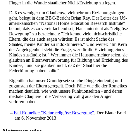
Finger in die Wunde staatlicher Nicht-Erziehung zu legen.
Daß es weniger um Glaubens-, vielmehr um Erziehungsfragen
geht, belegt in dem BBC-Bericht Brian Ray. Der Leiter des US-
amerikanischen "National Home Education Research Institute"
betont, daß es zu vereinfachend sei, Hausunterricht als "religiöse
Bewegung" zu bezeichnen: "Ich kenne viele nicht-christliche
Eltern, die das auch sagen würden: Es ist nicht Sache des
Staates, meine Kinder zu indoktrinieren." Und weiter: "Im Kern
der Angelegenheit steht die Frage, wer für die Erziehung eines
Kindes zuständig ist." Wer immer die Haus­unterrichter seien, sie
glaubten an Eltern­verantwortung für Bildung und Erziehung des
Kindes, "und sie glauben nicht, daß der Staat hier die
Federführung haben sollte".
Eigentlich hat unser Grundgesetz solche Dinge eindeutig und
zugunsten der Eltern geregelt. Doch Fälle wie die der Romeikes
machen deutlich, wie weit unsere Funktionseliten - und deren
mediale Claquere - die Verfassung völlig aus den Augen
verloren haben.
–
Fall Romeike: "Keine religiöse Bewegung"
, Der Blaue Brief
am 6. November 2013