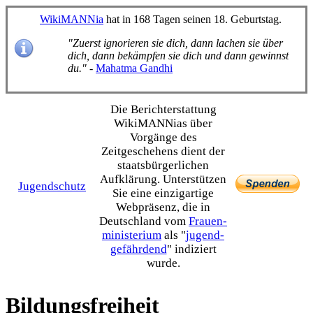
WikiMANNia
hat in 168 Tagen seinen 18. Geburtstag.
"Zuerst ignorieren sie dich, dann lachen sie über
dich, dann bekämpfen sie dich und dann gewinnst
du."
-
Mahatma Gandhi
Die Bericht­erstattung
WikiMANNias über
Vorgänge des
Zeitgeschehens dient der
staats­bürgerlichen
Aufklärung. Unterstützen
Jugendschutz
Sie eine einzig­artige
Webpräsenz, die in
Deutschland vom
Frauen­
ministerium
als "
jugend­
gefährdend
" indiziert
wurde.
Bildungsfreiheit