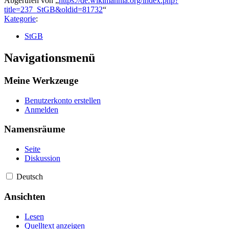
Abgerufen von „
https://de.wikimannia.org/index.php?
title=237_StGB&oldid=81732
“
Kategorie
:
StGB
Navigationsmenü
Meine Werkzeuge
Benutzerkonto erstellen
Anmelden
Namensräume
Seite
Diskussion
Deutsch
Ansichten
Lesen
Quelltext anzeigen