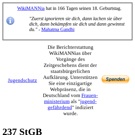
WikiMANNia
hat in 166 Tagen seinen 18. Geburtstag.
"Zuerst ignorieren sie dich, dann lachen sie über
dich, dann bekämpfen sie dich und dann gewinnst
du."
-
Mahatma Gandhi
Die Bericht­erstattung
WikiMANNias über
Vorgänge des
Zeitgeschehens dient der
staats­bürgerlichen
Aufklärung. Unterstützen
Jugendschutz
Sie eine einzig­artige
Webpräsenz, die in
Deutschland vom
Frauen­
ministerium
als "
jugend­
gefährdend
" indiziert
wurde.
237 StGB