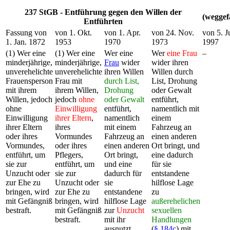
237 StGB - Entführung gegen den Willen der
(weggef
Entführten
Fassung von
von 1. Okt.
von 1. Apr.
von 24. Nov.
von 5. Ju
1. Jan. 1872
1953
1970
1973
1997
(1) Wer eine
(1) Wer eine
Wer eine
Wer
eine Frau
–
minderjährige,
minderjährige,
Frau
wider
wider ihren
unverehelichte
unverehelichte
ihren Willen
Willen durch
Frauensperson
Frau mit
durch List,
List, Drohung
mit ihrem
ihrem Willen,
Drohung
oder Gewalt
Willen, jedoch
jedoch
ohne
oder Gewalt
entführt,
ohne
Einwilligung
entführt,
namentlich mit
Einwilligung
ihrer Eltern
,
namentlich
einem
ihrer Eltern
ihres
mit einem
Fahrzeug an
oder ihres
Vormundes
Fahrzeug an
einen anderen
Vormundes,
oder ihres
einen anderen
Ort bringt, und
entführt, um
Pflegers,
Ort bringt,
eine dadurch
sie zur
entführt, um
und eine
für sie
Unzucht oder
sie zur
dadurch für
entstandene
zur Ehe zu
Unzucht oder
sie
hilflose Lage
bringen, wird
zur Ehe zu
entstandene
zu
mit Gefängniß
bringen, wird
hilflose Lage
außerehelichen
bestraft.
mit Gefängniß
zur
Unzucht
sexuellen
bestraft.
mit ihr
Handlungen
ausnutzt,
(
§ 184c
) mit