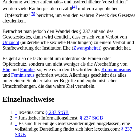
Änderung weiterer aufenthalts- und asylrechtlicher Vorschriften"
[4]
werden viele Räuberpistolen erzählt
und von angeblichen
[5]
"Opferschutz"
berichtet, um von den wahren Zweck des Gesetzes
abzulenken.
Betrachtet man jedoch den Wandel des § 237 anhand des
Gesetzestextes, dann wird deutlich, dass er sich vom Verbot von
Unzucht
(außereheliche sexuelle Handlungen) zu einem Verbot und
Strafbewehrung der Institution Ehe (
Zwangsheirat
) gewandelt hat.
Es geht also de facto nicht um unterdrückte Frauen oder
Opferschutz, sondern um nicht weniger als die Abschaffung von
Ehe
und
Familie
, so, wie es in den Urschriften des
Kommunismus
und
Feminismus
gefordert wurde. Allerdings geschieht das alles
unter einem Schleier falscher Begriffe und euphemistischer
Umschreibungen, die das wahre Ziel vernebeln.
Einzelnachweise
↑
lexetius.com:
§ 237 StGB
↑
Juristischer Informationsdienst:
§ 237 StGB
↑
Es sind hier einige Gesetzesänderungen ausgelassen, eine
vollständige Darstellung findet sich hier: lexetius.com:
§ 237
StGB