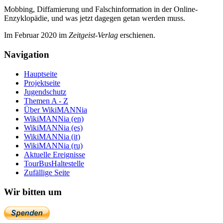
Mobbing, Diffamierung und Falsch­information in der Online-
Enzyklo­pädie, und was jetzt da­gegen getan werden muss.
Im Februar 2020 im
Zeit­geist-Verlag
erschienen.
Navigation
Hauptseite
Projektseite
Jugendschutz
Themen A - Z
Über WikiMANNia
WikiMANNia (en)
WikiMANNia (es)
WikiMANNia (it)
WikiMANNia (ru)
Aktuelle Ereignisse
TourBusHaltestelle
Zufällige Seite
Wir bitten um