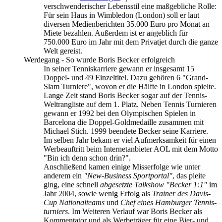
verschwenderischer Lebensstil eine maßgebliche Rolle:
Für sein Haus in Wimbledon (London) soll er laut
diversen Medien­berichten 35.000 Euro pro Monat an
Miete bezahlen. Außerdem ist er angeblich für
750.000 Euro im Jahr mit dem Privatjet durch die ganze
Welt gereist.
Werdegang - So wurde Boris Becker erfolgreich
In seiner Tenniskarriere gewann er insgesamt 15
Doppel- und 49 Einzel­titel. Dazu gehören 6 "Grand-
Slam Turniere", wovon er die Hälfte in London spielte.
Lange Zeit stand Boris Becker sogar auf der Tennis-
Welt­rang­liste auf dem 1. Platz. Neben Tennis Turnieren
gewann er 1992 bei den Olympischen Spielen in
Barcelona die Doppel-Gold­medaille zusammen mit
Michael Stich. 1999 beendete Becker seine Karriere.
Im selben Jahr bekam er viel Auf­merksam­keit für einen
Werbe­auftritt beim Internet­anbieter AOL mit dem Motto
"Bin ich denn schon drin?".
Anschließend kamen einige Misserfolge wie unter
anderem ein
"New-Business Sportportal"
, das pleite
ging, eine schnell
abgesetzte Talkshow "Becker 1:1"
im
Jahr 2004, sowie wenig Erfolg als
Trainer des Davis-
Cup National­teams
und
Chef eines Hamburger Tennis­
turniers
. Im Weiteren Verlauf war Boris Becker als
Kommentator und als Werbeträger für eine Bier- und