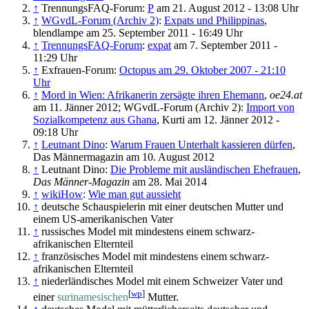
↑
TrennungsFAQ-Forum:
P
am 21. August 2012 - 13:08 Uhr
↑
WGvdL-Forum (Archiv 2)
:
Expats und Philippinas
,
blendlampe am 25. September 2011 - 16:49 Uhr
↑
TrennungsFAQ-Forum
:
expat
am 7. September 2011 -
11:29 Uhr
↑
Exfrauen-Forum:
Octopus am 29. Oktober 2007 - 21:10
Uhr
↑
Mord in Wien: Afrikanerin zersägte ihren Ehemann
,
oe24.at
am 11. Jänner 2012; WGvdL-Forum (Archiv 2):
Import von
Sozialkompetenz aus Ghana
, Kurti am 12. Jänner 2012 -
09:18 Uhr
↑
Leutnant Dino
:
Warum Frauen Unterhalt kassieren dürfen
,
Das Männermagazin am 10. August 2012
↑
Leutnant Dino:
Die Probleme mit ausländischen Ehefrauen
,
Das Männer-Magazin
am 28. Mai 2014
↑
wikiHow
:
Wie man gut aussieht
↑
deutsche Schauspielerin mit einer deutschen Mutter und
einem US-amerikanischen Vater
↑
russisches Model mit mindestens einem schwarz­
afrikanischen Elternteil
↑
französisches Model mit mindestens einem schwarz­
afrikanischen Elternteil
↑
niederländisches Model mit einem Schweizer Vater und
[
wp
]
einer
surinamesischen
Mutter.