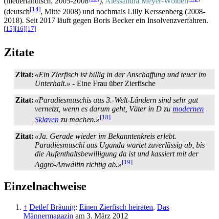
(niederländisch, 2005-2008
),
Alessandra Meyer-Wölden
[14]
(deutsch
, Mitte 2008) und nochmals Lilly Kerssenberg (2008-
2018). Seit 2017 läuft gegen Boris Becker ein Insolvenz­verfahren.
[15]
[16]
[17]
Zitate
Zitat:
«Ein Zierfisch ist billig in der Anschaffung und teuer im
Unterhalt.»
- Eine Frau über Zierfische
Zitat:
«Paradiesmuschis aus 3.-Welt-Ländern sind sehr gut
vernetzt, wenn es darum geht, Väter in D zu
modernen
[18]
Sklaven
zu machen.»
Zitat:
«Ja. Gerade wieder im Bekanntenkreis erlebt.
Paradiesmuschi aus Uganda wartet zuverlässig ab, bis
die Aufenthalts­bewilligung da ist und kassiert mit der
[19]
Aggro-Anwältin richtig ab.»
Einzelnachweise
↑
Detlef Bräunig
:
Einen Zierfisch heiraten
,
Das
Männermagazin
am 3. März 2012