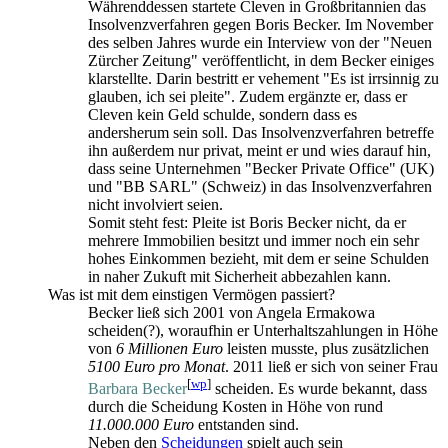
Während­dessen startete Cleven in Großbritannien das
Insolvenz­verfahren gegen Boris Becker. Im November
des selben Jahres wurde ein Interview von der "Neuen
Zürcher Zeitung" veröffentlicht, in dem Becker einiges
klarstellte. Darin bestritt er vehement "Es ist irrsinnig zu
glauben, ich sei pleite". Zudem ergänzte er, dass er
Cleven kein Geld schulde, sondern dass es
andersherum sein soll. Das Insolvenz­verfahren betreffe
ihn außerdem nur privat, meint er und wies darauf hin,
dass seine Unternehmen "Becker Private Office" (UK)
und "BB SARL" (Schweiz) in das Insolvenz­verfahren
nicht involviert seien.
Somit steht fest: Pleite ist Boris Becker nicht, da er
mehrere Immobilien besitzt und immer noch ein sehr
hohes Einkommen bezieht, mit dem er seine Schulden
in naher Zukuft mit Sicherheit abbezahlen kann.
Was ist mit dem einstigen Vermögen passiert?
Becker ließ sich 2001 von Angela Ermakowa
scheiden(?), woraufhin er Unterhalts­zahlungen in Höhe
von
6 Millionen Euro
leisten musste, plus zusätzlichen
5100 Euro pro Monat
. 2011 ließ er sich von seiner Frau
[
wp
]
Barbara Becker
scheiden. Es wurde bekannt, dass
durch die Scheidung Kosten in Höhe von rund
11.000.000 Euro
entstanden sind.
Neben den
Scheidungen
spielt auch sein