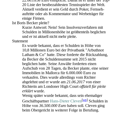
22.605.858 Euro entspricht. Damit ist er unter der Top-
20 Liste der best­bezahltesten Tennisspieler der Welt.
Aktuell verdient er sein Geld durch Poker, Fernseh­
auftritte oder als Kommentator und Werbeträger für
einige Firmen.
Ist Boris Becker pleite?
Kurze Antwort: Nein! Sein Insolvenz­verfahren mit
Schulden in Millionen­höhe ist größtenteils beglichen
und er ist aktuell nicht mehr pleite.
Statement
Es wurde bekannt, dass er Schulden in Höhe von
10,8 Millionen Euro bei der Privatbank "Arbuthnot
Latham & Co" hatte. Diese forderte die Rückzahlung,
da Becker die Schulden­summe seit 2015 nicht
beglichen hatte. Seine Anwälte forderten einen
Aufschub von 28 Tagen, da Becker plante, eine seiner
Immobilien in Mallorca für 6.000.000 Euro zu
verkaufen. Dies wurde allerdings vom Richter
abgelehnt und er wurde am
21.06.2017
von einer
Richterin am Londoner High Court
offiziell für pleite
erklärt
wurde.
Wenig später wurde bekannt, dass sein ehemaliger
[
wp
]
Geschäfts­partner
Hans-Dieter Cleven
Schulden in
Höhe von
36.500.000 Euro
haben soll. Cleven ging
beim Obergericht in weiterer Folge in Berufung.