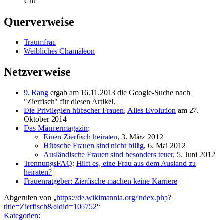
Uhr
Querverweise
Traumfrau
Weibliches Chamäleon
Netzverweise
9. Rang
ergab am 16.11.2013 die Google-Suche nach
"Zierfisch" für diesen Artikel.
Die Privilegien hübscher Frauen
,
Alles Evolution
am 27.
Oktober 2014
Das Männermagazin
:
Einen Zierfisch heiraten
, 3. März 2012
Hübsche Frauen sind nicht billig
, 6. Mai 2012
Ausländische Frauen sind besonders teuer
, 5. Juni 2012
TrennungsFAQ
:
Hilft es, eine Frau aus dem Ausland zu
heiraten?
Frauenratgeber: Zierfische machen keine Karriere
Abgerufen von „
https://de.wikimannia.org/index.php?
title=Zierfisch&oldid=106752
“
Kategorien
: