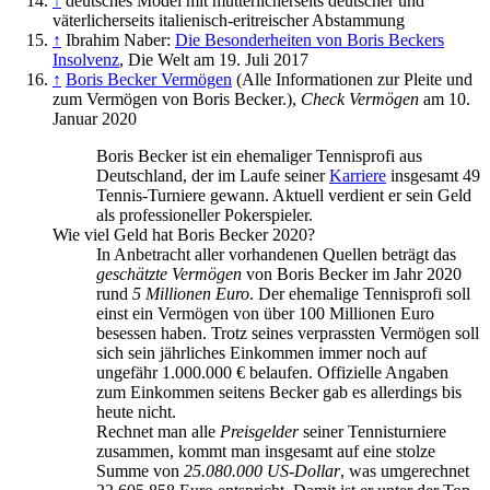
↑
deutsches Model mit mütterlicherseits deutscher und
väterlicherseits italienisch-eritreischer Abstammung
↑
Ibrahim Naber:
Die Besonderheiten von Boris Beckers
Insolvenz
, Die Welt am 19. Juli 2017
↑
Boris Becker Vermögen
(Alle Informationen zur Pleite und
zum Vermögen von Boris Becker.),
Check Vermögen
am 10.
Januar 2020
Boris Becker ist ein ehemaliger Tennisprofi aus
Deutschland, der im Laufe seiner
Karriere
insgesamt 49
Tennis-Turniere gewann. Aktuell verdient er sein Geld
als professioneller Poker­spieler.
Wie viel Geld hat Boris Becker 2020?
In Anbetracht aller vorhandenen Quellen beträgt das
geschätzte Vermögen
von Boris Becker im Jahr 2020
rund
5 Millionen Euro
. Der ehemalige Tennisprofi soll
einst ein Vermögen von über 100 Millionen Euro
besessen haben. Trotz seines verprassten Vermögen soll
sich sein jährliches Einkommen immer noch auf
ungefähr 1.000.000 € belaufen. Offizielle Angaben
zum Einkommen seitens Becker gab es allerdings bis
heute nicht.
Rechnet man alle
Preisgelder
seiner Tennis­turniere
zusammen, kommt man insgesamt auf eine stolze
Summe von
25.080.000 US-Dollar
, was umgerechnet