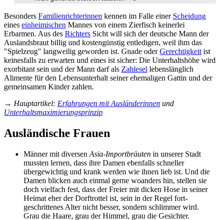
Besonders
Familienrichterinnen
kennen im Falle einer
Scheidung
eines
einheimischen
Mannes von einem Zierfisch keinerlei
Erbarmen. Aus des
Richters
Sicht will sich der deutsche Mann der
Auslands­braut billig und kosten­günstig entledigen, weil ihm das
"Spielzeug" lang­weilig geworden ist. Gnade oder
Gerechtigkeit
ist
keinesfalls zu erwarten und eines ist sicher: Die Unterhalts­höhe wird
exorbitant sein und der Mann darf als
Zahlesel
lebens­länglich
Alimente für den Lebensunterhalt seiner ehemaligen Gattin und der
gemeinsamen Kinder zahlen.
→
Hauptartikel
:
Erfahrungen mit Ausländerinnen
und
Unterhaltsmaximierungsprinzip
Ausländische Frauen
Männer mit diversen
Asia-Import­bräuten
in unserer Stadt
mussten lernen, dass ihre Damen ebenfalls schneller
übergewichtig und krank werden wie ihnen lieb ist. Und die
Damen blicken auch einmal gerne woanders hin, stellen sie
doch vielfach fest, dass der Freier mit dicken Hose in seiner
Heimat eher der Dorf­trottel ist, sein in der Regel fort­
geschrittenes Alter nicht besser, sondern schlimmer wird.
Grau die Haare, grau der Himmel, grau die Gesichter.