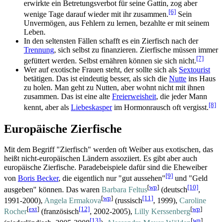
erwirkte ein Betretungs­verbot für seine Gattin, zog aber
[6]
wenige Tage darauf wieder mit ihr zusammen.
Sein
Unvermögen, aus Fehlern zu lernen, bezahlte er mit seinem
Leben.
In den seltensten Fällen schafft es ein Zierfisch nach der
Trennung
, sich selbst zu finanzieren. Zierfische müssen immer
[7]
gefüttert werden. Selbst ernähren können sie sich nicht.
Wer auf exotische Frauen steht, der sollte sich als
Sextourist
betätigen. Das ist eindeutig besser, als sich die
Nutte
ins Haus
zu holen. Man geht zu Nutten, aber wohnt nicht mit ihnen
zusammen. Das ist eine alte
Freierweisheit
, die jeder Mann
[8]
kennt, aber als
Liebeskasper
im Hormon­rausch oft vergisst.
Europäische Zierfische
Mit dem Begriff "Zierfisch" werden oft Weiber aus exotischen, das
heißt nicht-europäischen Ländern assoziiert. Es gibt aber auch
europäische Zierfische. Parade­beispiele dafür sind die Eheweiber
[9]
von
Boris Becker
, die eigentlich nur "gut aussehen"
und "Geld
[
wp
]
[10]
ausgeben" können. Das waren
Barbara Feltus
(deutsch
,
[
wp
]
[11]
1991-2000),
Angela Ermakova
(russisch
, 1999),
Caroline
[
ext
]
[12]
[
wp
]
Rocher
(französisch
, 2002-2005),
Lilly Kerssenberg
[13]
[
wp
]