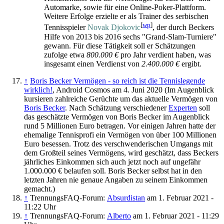
Auto­marke, sowie für eine Online-Poker-Plattform.
Weitere Erfolge erzielte er als Trainer des serbischen
[
wp
]
Tennis­spieler
Novak Djokovic
, der durch Beckers
Hilfe von 2013 bis 2016 sechs "Grand-Slam-Turniere"
gewann. Für diese Tätigkeit soll er Schätzungen
zufolge etwa
800.000 €
pro Jahr verdient haben, was
insgesamt einen Verdienst von
2.400.000 €
ergibt.
↑
Boris Becker Vermögen - so reich ist die Tennislegende
wirklich!
, Android Cosmos am 4. Juni 2020 (Im Augenblick
kursieren zahlreiche Gerüchte um das aktuelle Vermögen von
Boris Becker
. Nach Schätzung verschiedener
Experten
soll
das geschätzte Vermögen von Boris Becker im Augenblick
rund 5 Millionen Euro betragen. Vor einigen Jahren hatte der
ehemalige Tennisprofi ein Vermögen von über 100 Millionen
Euro besessen. Trotz des verschwenderischen Umgangs mit
dem Großteil seines Vermögens, wird geschätzt, dass Beckers
jährliches Einkommen sich auch jetzt noch auf ungefähr
1.000.000 € belaufen soll. Boris Becker selbst hat in den
letzten Jahren nie genaue Angaben zu seinem Einkommen
gemacht.)
↑
TrennungsFAQ-Forum:
Absurdistan
am 1. Februar 2021 -
11:22 Uhr
↑
TrennungsFAQ-Forum:
Alberto
am 1. Februar 2021 - 11:29