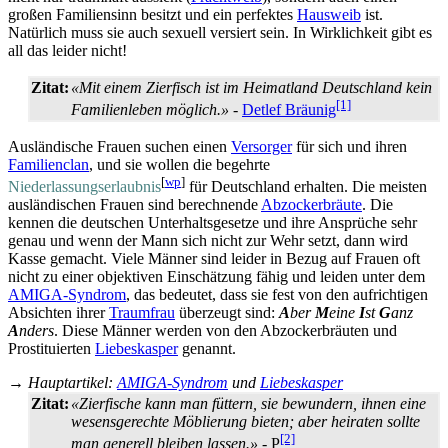
großen Familiensinn besitzt und ein perfektes
Hausweib
ist.
Natürlich muss sie auch sexuell versiert sein. In Wirklichkeit gibt es
all das leider nicht!
Zitat:
«Mit einem Zierfisch ist im Heimatland Deutschland kein
[1]
Familienleben möglich.»
-
Detlef Bräunig
Ausländische Frauen suchen einen
Versorger
für sich und ihren
Familienclan
, und sie wollen die begehrte
[
wp
]
Niederlassungserlaubnis
für Deutschland erhalten. Die meisten
ausländischen Frauen sind berechnende
Abzocker­bräute
. Die
kennen die deutschen Unterhalts­gesetze und ihre Ansprüche sehr
genau und wenn der Mann sich nicht zur Wehr setzt, dann wird
Kasse gemacht. Viele Männer sind leider in Bezug auf Frauen oft
nicht zu einer objektiven Einschätzung fähig und leiden unter dem
AMIGA-Syndrom
, das bedeutet, dass sie fest von den aufrichtigen
Absichten ihrer
Traumfrau
überzeugt sind:
A
ber
M
eine
I
st
G
anz
A
nders
. Diese Männer werden von den Abzocker­bräuten und
Prostituierten
Liebeskasper
genannt.
→
Hauptartikel
:
AMIGA-Syndrom
und
Liebeskasper
Zitat:
«Zierfische kann man füttern, sie bewundern, ihnen eine
wesens­gerechte Möblierung bieten; aber heiraten sollte
[2]
man generell bleiben lassen.»
- P