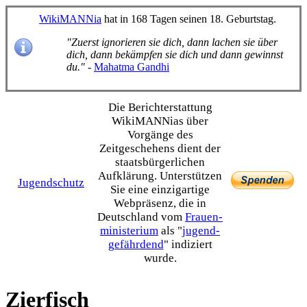
WikiMANNia
hat in 168 Tagen seinen 18. Geburtstag.
"Zuerst ignorieren sie dich, dann lachen sie über
dich, dann bekämpfen sie dich und dann gewinnst
du."
-
Mahatma Gandhi
Die Bericht­erstattung
WikiMANNias über
Vorgänge des
Zeitgeschehens dient der
staats­bürgerlichen
Aufklärung. Unterstützen
Jugendschutz
Sie eine einzig­artige
Webpräsenz, die in
Deutschland vom
Frauen­
ministerium
als "
jugend­
gefährdend
" indiziert
wurde.
Zierfisch