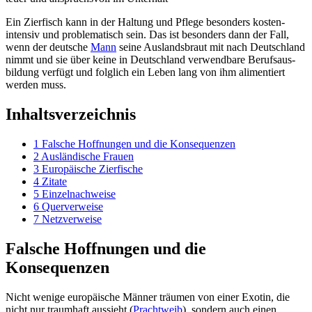
Ein Zierfisch kann in der Haltung und Pflege besonders kosten­
intensiv und problematisch sein. Das ist besonders dann der Fall,
wenn der deutsche
Mann
seine Auslandsbraut mit nach Deutschland
nimmt und sie über keine in Deutschland verwendbare Berufs­aus­
bildung verfügt und folglich ein Leben lang von ihm alimentiert
werden muss.
Inhaltsverzeichnis
1
Falsche Hoffnungen und die Konsequenzen
2
Ausländische Frauen
3
Europäische Zierfische
4
Zitate
5
Einzelnachweise
6
Querverweise
7
Netzverweise
Falsche Hoffnungen und die
Konsequenzen
Nicht wenige europäische Männer träumen von einer Exotin, die
nicht nur traumhaft aussieht (
Prachtweib
), sondern auch einen