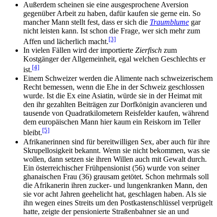
Außerdem scheinen sie eine ausgesprochene Aversion
gegenüber Arbeit zu haben, dafür kaufen sie gerne ein. So
mancher Mann stellt fest, dass er sich die
Traumblume
gar
nicht leisten kann. Ist schon die Frage, wer sich mehr zum
[3]
Affen und lächerlich macht.
In vielen Fällen wird der importierte
Zierfisch
zum
Kostgänger der Allgemeinheit, egal welchen Geschlechts er
[4]
ist.
Einem Schweizer werden die Alimente nach schweizerischem
Recht bemessen, wenn die Ehe in der Schweiz geschlossen
wurde. Ist die Ex eine Asiatin, würde sie in der Heimat mit
den ihr gezahlten Beiträgen zur Dorfkönigin avancieren und
tausende von Quadrat­kilometern Reisfelder kaufen, während
dem europäischen Mann hier kaum ein Reiskorn im Teller
[5]
bleibt.
Afrikanerinnen sind für bereitwilligen Sex, aber auch für ihre
Skrupel­losigkeit bekannt. Wenn sie nicht bekommen, was sie
wollen, dann setzen sie ihren Willen auch mit Gewalt durch.
Ein öster­reichischer Früh­pensionist (56) wurde von seiner
ghanaischen Frau (36) grausam getötet. Schon mehrmals soll
die Afrikanerin ihren zucker- und lungen­kranken Mann, den
sie vor acht Jahren geehelicht hat, geschlagen haben. Als sie
ihn wegen eines Streits um den Postkasten­schlüssel verprügelt
hatte, zeigte der pensionierte Straßen­bahner sie an und