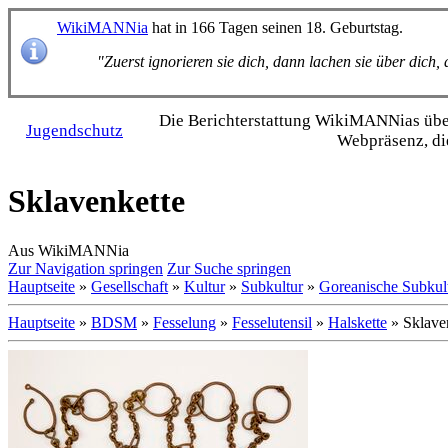
WikiMANNia
hat in 166 Tagen seinen 18. Geburtstag.
"Zuerst ignorieren sie dich, dann lachen sie über dich
Die Bericht­erstattung WikiMANNias über 
Jugendschutz
Webpräsenz, di
Sklavenkette
Aus WikiMANNia
Zur Navigation springen
Zur Suche springen
Hauptseite
»
Gesellschaft
»
Kultur
»
Subkultur
»
Goreanische Subkul
Hauptseite
»
BDSM
»
Fesselung
»
Fesselutensil
»
Halskette
» Sklave