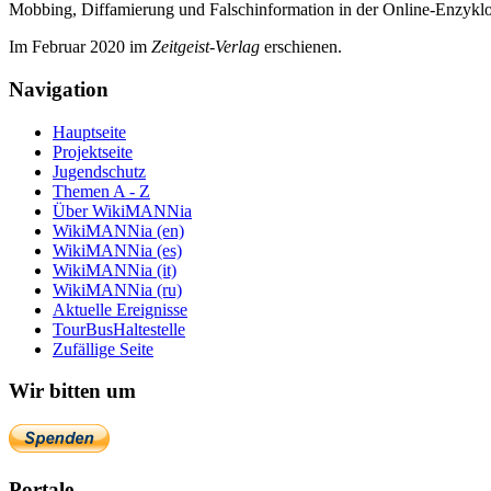
Mobbing, Diffamierung und Falsch­information in der Online-Enzyklo­
Im Februar 2020 im
Zeit­geist-Verlag
erschienen.
Navigation
Hauptseite
Projektseite
Jugendschutz
Themen A - Z
Über WikiMANNia
WikiMANNia (en)
WikiMANNia (es)
WikiMANNia (it)
WikiMANNia (ru)
Aktuelle Ereignisse
TourBusHaltestelle
Zufällige Seite
Wir bitten um
Portale