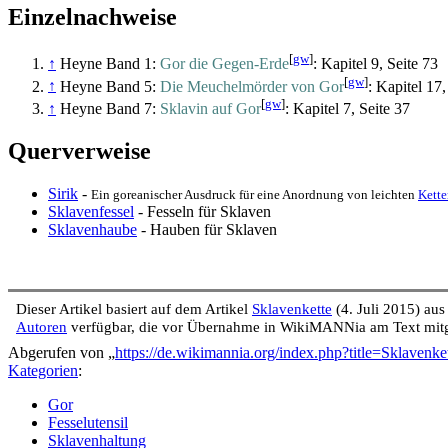
Einzelnachweise
[
gw
]
↑
Heyne Band 1:
Gor die Gegen-Erde
: Kapitel 9, Seite 73
[
gw
]
↑
Heyne Band 5:
Die Meuchelmörder von Gor
: Kapitel 17,
[
gw
]
↑
Heyne Band 7:
Sklavin auf Gor
: Kapitel 7, Seite 37
Querverweise
Sirik
-
Ein goreanischer Ausdruck für eine Anordnung von leichten
Kette
Sklavenfessel
- Fesseln für Sklaven
Sklavenhaube
- Hauben für Sklaven
Dieser Artikel basiert auf dem Artikel
Sklavenkette
(4. Juli 2015) au
Autoren
verfügbar, die vor Übernahme in WikiMANNia am Text mitg
Abgerufen von „
https://de.wikimannia.org/index.php?title=Sklaven
Kategorien
:
Gor
Fesselutensil
Sklavenhaltung