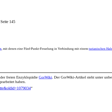
 Seite 145
n
, mit denen eine Fünf-Punkt-Fesselung in Verbindung mit einem
turianischen Hal
s der freien Enzyklopädie
GorWiki
. Der GorWiki-Artikel steht unter un
earbeitet haben.
kette&oldid=1079034
“