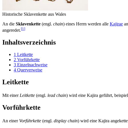
Historische Sklavenkette aus Wales
An die
Sklavenkette
(engl.
chain
) eines Herrn werden alle
Kajirae
an
[1]
angeredet.
Inhaltsverzeichnis
1
Leitkette
2
Vorführkette
3
Einzelnachweise
4
Querverweise
Leitkette
Mit einer
Leitkette
(engl.
lead chain
) wird eine Kajira geführt, beispi
Vorführkette
An einer
Vorführkette
(engl.
display chain
) wird eine Kajira angekett