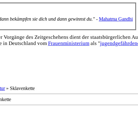
, dann bekämpfen sie dich und dann gewinnst du."
-
Mahatma Gandhi
Vorgänge des Zeitgeschehens dient der staats­bürgerlichen Aufk
e in Deutschland vom
Frauen­ministerium
als "
jugend­gefährden
tur
» Sklavenkette
nkette