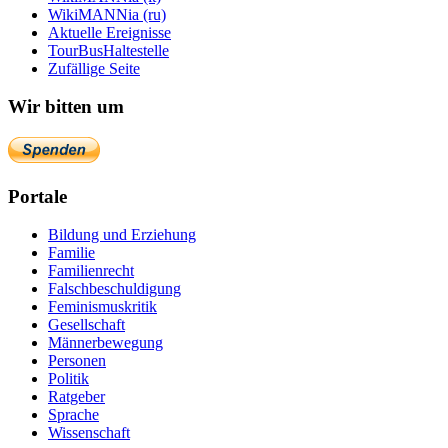
WikiMANNia (ru)
Aktuelle Ereignisse
TourBusHaltestelle
Zufällige Seite
Wir bitten um
Portale
Bildung und Erziehung
Familie
Familienrecht
Falschbeschuldigung
Feminismuskritik
Gesellschaft
Männerbewegung
Personen
Politik
Ratgeber
Sprache
Wissenschaft