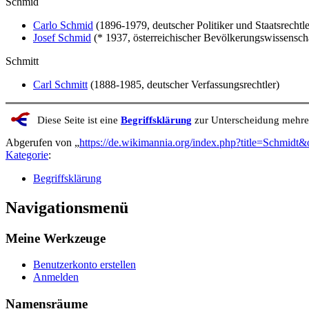
Schmid
Carlo Schmid
(1896-1979, deutscher Politiker und Staatsrechtle
Josef Schmid
(* 1937, österreichischer Bevölkerungswissenscha
Schmitt
Carl Schmitt
(1888-1985, deutscher Verfassungsrechtler)
Diese Seite ist eine
Begriffsklärung
zur Unterscheidung mehrer
Abgerufen von „
https://de.wikimannia.org/index.php?title=Schmidt
Kategorie
:
Begriffsklärung
Navigationsmenü
Meine Werkzeuge
Benutzerkonto erstellen
Anmelden
Namensräume