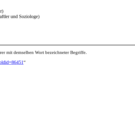
r)
ftler und Soziologe)
er mit demselben Wort bezeichneter Begriffe.
&oldid=86451
“