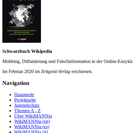
Schwarzbuch Wikipedia
Mobbing, Diffamierung und Falsch­information in der Online-Enzyklo­
Im Februar 2020 im
Zeit­geist-Verlag
erschienen.
Navigation
Hauptseite
Projektseite
Jugendschutz
Themen A - Z
Über WikiMANNia
WikiMANNia (en)
WikiMANNia (es)
WikiMANNia (it)