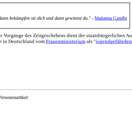
, dann bekämpfen sie dich und dann gewinnst du."
-
Mahatma Gandhi
Vorgänge des Zeitgeschehens dient der staats­bürgerlichen Aufk
e in Deutschland vom
Frauen­ministerium
als "
jugend­gefährden
Personenartikel: