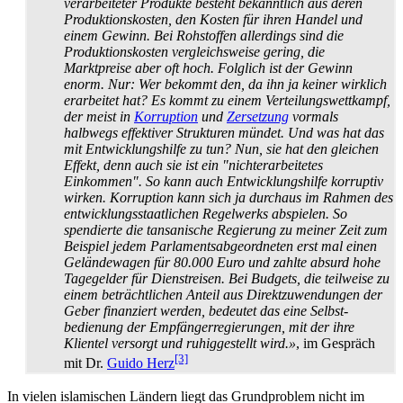
verarbeiteter Produkte besteht bekanntlich aus deren
Produktions­kosten, den Kosten für ihren Handel und
einem Gewinn. Bei Rohstoffen allerdings sind die
Produktions­kosten vergleichsweise gering, die
Marktpreise aber oft hoch. Folglich ist der Gewinn
enorm. Nur: Wer bekommt den, da ihn ja keiner wirklich
erarbeitet hat? Es kommt zu einem Verteilungs­wettkampf,
der meist in
Korruption
und
Zersetzung
vormals
halbwegs effektiver Strukturen mündet. Und was hat das
mit Entwicklungs­hilfe zu tun? Nun, sie hat den gleichen
Effekt, denn auch sie ist ein "nicht­erarbeitetes
Einkommen". So kann auch Entwicklungs­hilfe korruptiv
wirken. Korruption kann sich ja durchaus im Rahmen des
entwicklungs­staatlichen Regelwerks abspielen. So
spendierte die tansanische Regierung zu meiner Zeit zum
Beispiel jedem Parlaments­abgeordneten erst mal einen
Gelände­wagen für 80.000 Euro und zahlte absurd hohe
Tage­gelder für Dienst­reisen. Bei Budgets, die teilweise zu
einem beträchtlichen Anteil aus Direkt­zu­wendungen der
Geber finanziert werden, bedeutet das eine Selbst­
bedienung der Empfänger­regierungen, mit der ihre
Klientel versorgt und ruhiggestellt wird.»
, im Gespräch
[3]
mit Dr.
Guido Herz
In vielen islamischen Ländern liegt das Grundproblem nicht im