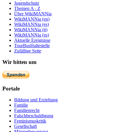
Jugendschutz
Themen A - Z
Über WikiMANNia
WikiMANNia (en)
WikiMANNia (es)
WikiMANNia (it)
WikiMANNia (ru)
Aktuelle Ereignisse
TourBusHaltestelle
Zufällige Seite
Wir bitten um
Portale
Bildung und Erziehung
Familie
Familienrecht
Falschbeschuldigung
Feminismuskritik
Gesellschaft
Männerbewegung