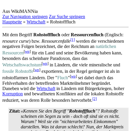
Aus WikiMANNia
Zur Navigation springen
Zur Suche springen
Hauptseite
»
Wirtschaft
» Rohstofffluch
Mit dem Begriff
Rohstofffluch
oder
Ressourcenfluch
(Englisch:
[1]
resource curse
) bzw.
Ressourcenfalle
werden die verschiedenen
negativen Folgen bezeichnet, die der Reichtum an
natürlichen
[
wp
]
Ressourcen
für ein Land und seine Bevölkerung haben kann,
besonders das scheinbare Paradoxon, dass das
[
wp
]
Wirtschaftswachstum
in Ländern, die viele mineralische und
[
wp
]
fossile Rohstoffe
exportieren, in der Regel geringer ist als in
[
wp
]
rohstoff­armen Ländern. Der "
Fluch
"
sei dabei durch das
Fehlverhalten der betreffenden Markt­teilnehmer begründet.
Daneben wird die
Wirtschaft
in Ländern mit Bürgerkriegen, hoher
Korruption
und bewaffneten Konflikten auf die lokalen Rohstoffe
[2]
reduziert, was deren Rolle besonders hervorhebt.
Zitat:
«Kennen Sie den Begriff "
Rohstofffluch
"? Rohstoffe
scheinen ein Segen zu sein - doch oft sind sie es nicht.
Warum? Weil sie ein "nicht­erarbeitetes Einkommen"
darstellen. Was ist daran schlecht? Nun, der Marktpreis