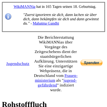
WikiMANNia
hat in 165 Tagen seinen 18. Geburtstag.
"Zuerst ignorieren sie dich, dann lachen sie über
dich, dann bekämpfen sie dich und dann gewinnst
du."
-
Mahatma Gandhi
Die Bericht­erstattung
WikiMANNias über
Vorgänge des
Zeitgeschehens dient der
staats­bürgerlichen
Aufklärung. Unterstützen
Jugendschutz
Sie eine einzig­artige
Webpräsenz, die in
Deutschland vom
Frauen­
ministerium
als "
jugend­
gefährdend
" indiziert
wurde.
Rohstofffluch