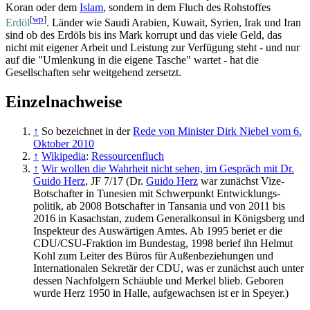
Koran oder dem
Islam
, sondern in dem Fluch des Rohstoffes
[
wp
]
Erdöl
. Länder wie Saudi Arabien, Kuwait, Syrien, Irak und Iran
sind ob des Erdöls bis ins Mark korrupt und das viele Geld, das
nicht mit eigener Arbeit und Leistung zur Verfügung steht - und nur
auf die "Umlenkung in die eigene Tasche" wartet - hat die
Gesellschaften sehr weitgehend zersetzt.
Einzelnachweise
↑
So bezeichnet in der
Rede von Minister Dirk Niebel vom 6.
Oktober 2010
↑
Wikipedia
:
Ressourcenfluch
↑
Wir wollen die Wahrheit nicht sehen, im Gespräch mit Dr.
Guido Herz
, JF 7/17 (Dr.
Guido Herz
war zunächst Vize-
Botschafter in Tunesien mit Schwerpunkt Entwicklungs­
politik, ab 2008 Botschafter in Tansania und von 2011 bis
2016 in Kasachstan, zudem Generalkonsul in Königsberg und
Inspekteur des Auswärtigen Amtes. Ab 1995 beriet er die
CDU/CSU-Fraktion im Bundestag, 1998 berief ihn Helmut
Kohl zum Leiter des Büros für Außen­beziehungen und
Internationalen Sekretär der CDU, was er zunächst auch unter
dessen Nachfolgern Schäuble und Merkel blieb. Geboren
wurde Herz 1950 in Halle, aufgewachsen ist er in Speyer.)