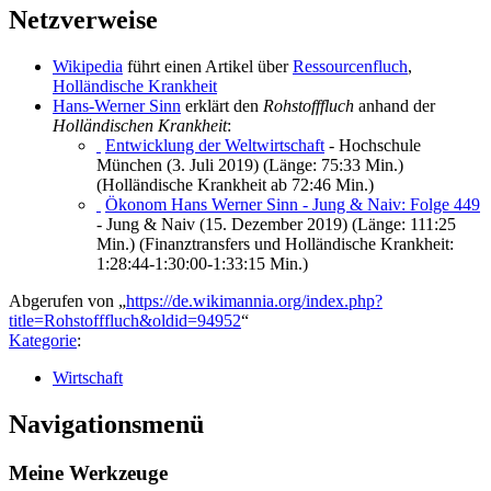
Netzverweise
Wikipedia
führt einen Artikel über
Ressourcenfluch
,
Holländische Krankheit
Hans-Werner Sinn
erklärt den
Rohstofffluch
anhand der
Holländischen Krankheit
:
Entwicklung der Weltwirtschaft
- Hochschule
München (3. Juli 2019) (Länge: 75:33 Min.)
(Holländische Krankheit ab 72:46 Min.)
Ökonom Hans Werner Sinn - Jung & Naiv: Folge 449
- Jung & Naiv (15. Dezember 2019) (Länge: 111:25
Min.) (Finanztransfers und Holländische Krankheit:
1:28:44-1:30:00-1:33:15 Min.)
Abgerufen von „
https://de.wikimannia.org/index.php?
title=Rohstofffluch&oldid=94952
“
Kategorie
:
Wirtschaft
Navigationsmenü
Meine Werkzeuge