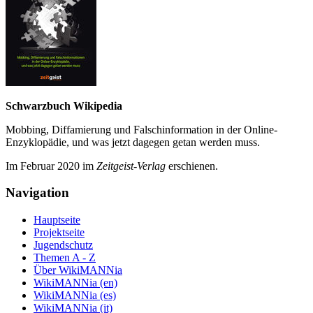
Schwarzbuch Wikipedia
Mobbing, Diffamierung und Falsch­information in der Online-
Enzyklo­pädie, und was jetzt da­gegen getan werden muss.
Im Februar 2020 im
Zeit­geist-Verlag
erschienen.
Navigation
Hauptseite
Projektseite
Jugendschutz
Themen A - Z
Über WikiMANNia
WikiMANNia (en)
WikiMANNia (es)
WikiMANNia (it)