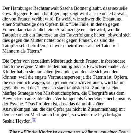
Der Hamburger Rechtsanwalt Sascha Böttner glaubt, dass sexuelle
Gewalt gegen Frauen häufiger angezeigt wird als sexuelle Gewalt,
die von Frauen verübt wird. Er weiß, wie schwer die Erstattung
einer Strafanzeige den Opfern fällt: "Die Fälle, in denen gegen
Frauen dann tatsächlich eine Strafanzeige erstattet wird, wo die
Tatopfer auch ein Interesse an der Tatverfolgung haben, obwohl sich
dies gegen die Mutter richtet oder gegen Frauen, da sind die
Tatopfer sehr betroffen. Teilweise betroffener als bei Taten mit
Männern als Tätern."
Die Opfer von sexuellem Missbrauch durch Frauen, insbesondere
durch die eigene Mutter leiden häufig bis ins Erwachsenen­alter. Als
Kinder haben sie nur selten jemanden, an den sie sich wenden
können, weil die engste Vertrauens­person ja die Täterin ist. Opfern,
die es dennoch wagen, sich jemandem anzuvertrauen, wird kaum
geglaubt, weil das Thema so stark tabuisiert ist. Zudem ist eine
häufige Strategie von Missbrauchs­opfern, die Übergriffe aus dem
Bewusstsein auszublenden: Verdrängen als Überlebens­mechanismus
der Psyche. "Das Problem ist, dass das dann oft später
Auswirkungen hat, die die Opfer gar nicht in Zusammenhang mit
dem sexuellen Missbrauch bringen", so wieder die Psychologin
[3]
Saskia Heyden.
Zitat:
«Für die Kinder ist es genau so schlimm, von einer Frau