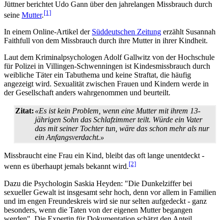
Jüttner berichtet Udo Gann über den jahrelangen Missbrauch durch
[1]
seine
Mutter
.
In einem Online-Artikel der
Süddeutschen Zeitung
erzählt Susannah
Faithfull von dem Missbrauch durch ihre Mutter in ihrer Kindheit.
Laut dem Kriminalpsychologen Adolf Gallwitz von der Hochschule
für Polizei in Villingen-Schwenningen ist Kindesmissbrauch durch
weibliche Täter ein Tabuthema und keine Straftat, die häufig
angezeigt wird. Sexualität zwischen Frauen und Kindern werde in
der Gesellschaft anders wahrgenommen und beurteilt.
Zitat:
«Es ist kein Problem, wenn eine Mutter mit ihrem 13-
jährigen Sohn das Schlafzimmer teilt. Würde ein Vater
das mit seiner Tochter tun, wäre das schon mehr als nur
ein Anfangsverdacht.»
Missbraucht eine Frau ein Kind, bleibt das oft lange unentdeckt -
[2]
wenn es überhaupt jemals bekannt wird.
Dazu die Psychologin Saskia Heyden: "Die Dunkelziffer bei
sexueller Gewalt ist insgesamt sehr hoch, denn vor allem in Familien
und im engen Freundeskreis wird sie nur selten aufgedeckt - ganz
besonders, wenn die Taten von der eigenen Mutter begangen
werden". Die Expertin für Dokumentation schätzt den Anteil