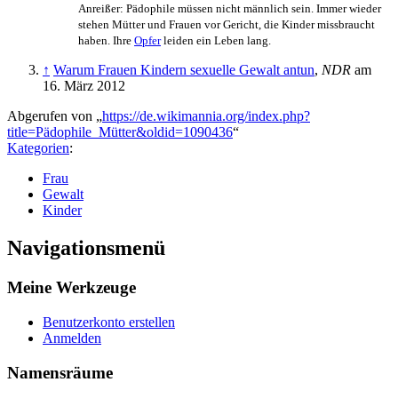
Anreißer: Pädophile müssen nicht männlich sein. Immer wieder
stehen Mütter und Frauen vor Gericht, die Kinder missbraucht
haben. Ihre
Opfer
leiden ein Leben lang.
↑
Warum Frauen Kindern sexuelle Gewalt antun
,
NDR
am
16. März 2012
Abgerufen von „
https://de.wikimannia.org/index.php?
title=Pädophile_Mütter&oldid=1090436
“
Kategorien
:
Frau
Gewalt
Kinder
Navigationsmenü
Meine Werkzeuge
Benutzerkonto erstellen
Anmelden
Namensräume