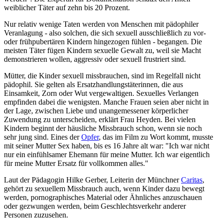
weiblicher Täter auf zehn bis 20 Prozent.
Nur relativ wenige Taten werden von Menschen mit pädophiler
Veranlagung - also solchen, die sich sexuell ausschließlich zu vor-
oder frühpubertären Kindern hingezogen fühlen - begangen. Die
meisten Täter fügen Kindern sexuelle Gewalt zu, weil sie Macht
demonstrieren wollen, aggressiv oder sexuell frustriert sind.
Mütter, die Kinder sexuell missbrauchen, sind im Regelfall nicht
pädophil. Sie gelten als Ersatz­handlungs­täterinnen, die aus
Einsamkeit, Zorn oder Wut vergewaltigen. Sexuelles Verlangen
empfinden dabei die wenigsten. Manche Frauen seien aber nicht in
der Lage, zwischen Liebe und unangemessener körperlicher
Zuwendung zu unterscheiden, erklärt Frau Heyden. Bei vielen
Kindern beginnt der häusliche Missbrauch schon, wenn sie noch
sehr jung sind. Eines der
Opfer
, das im Film zu Wort kommt, musste
mit seiner Mutter Sex haben, bis es 16 Jahre alt war: "Ich war nicht
nur ein einfühlsamer Ehemann für meine Mutter. Ich war eigentlich
für meine Mutter Ersatz für vollkommen alles."
Laut der Pädagogin Hilke Gerber, Leiterin der Münchner
Caritas
,
gehört zu sexuellem Missbrauch auch, wenn Kinder dazu bewegt
werden, porno­graphisches Material oder Ähnliches anzuschauen
oder gezwungen werden, beim Geschlechtsverkehr anderer
Personen zuzusehen.