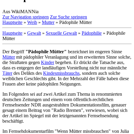
Aus WikiMANNia
Zur Navigation springen
Zur Suche springen
Hauptseite
»
Weib
»
Mutter
» Pädophile Mütter
Hauptseite
»
Gewalt
»
Sexuelle Gewalt
»
Pädophilie
» Pädophile
Mütter
Der Begriff
"Pädophile Mütter"
bezeichnet im engeren Sinne
Mütter
mit pädophiler Veranlagung und im erweiterten Sinne solche,
die Straftaten gegen
Kinder
begehen. Er drückt die Tatsache aus,
dass es entgegen der landläufigen Vorstellung nicht nur männliche
Täter
des Delikts des
Kindesmissbrauchs
, sondern auch solche
weiblichen Geschlechts gibt. In der Mehrzahl der Fälle haben diese
Frauen aber keine pädophilen Neigungen.
Im Folgenden sei auf zwei Artikel zum Thema in renommierten
deutschen Zeitungen und einem vom öffentlich-rechtlichen
Fernsehsender NDR ausgestrahlten Dokumentationsfilm, genauer
gesagt einem Beitrag von "Radio Bremen", verwiesen, wobei sich
der Artikel im Spiegel mit der letzt­genannten Fernseh­sendung
beschäftigt.
Im Fernsehdokumentarfilm "Wenn Mütter missbrauchen" von Julia