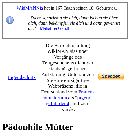
WikiMANNia
hat in 167 Tagen seinen 18. Geburtstag.
"Zuerst ignorieren sie dich, dann lachen sie über
dich, dann bekämpfen sie dich und dann gewinnst
du."
-
Mahatma Gandhi
Die Bericht­erstattung
WikiMANNias über
Vorgänge des
Zeitgeschehens dient der
staats­bürgerlichen
Aufklärung. Unterstützen
Jugendschutz
Sie eine einzig­artige
Webpräsenz, die in
Deutschland vom
Frauen­
ministerium
als "
jugend­
gefährdend
" indiziert
wurde.
Pädophile Mütter