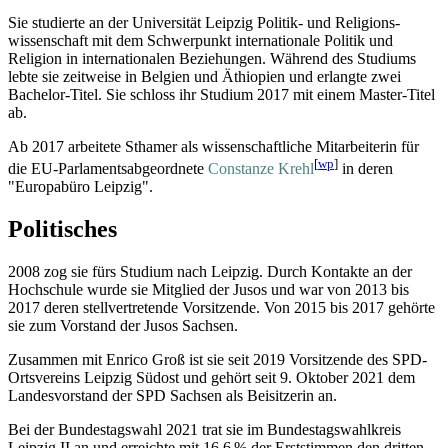
Sie studierte an der Universität Leipzig Politik- und Religions­
wissenschaft mit dem Schwerpunkt internationale Politik und
Religion in internationalen Beziehungen. Während des Studiums
lebte sie zeitweise in Belgien und Äthiopien und erlangte zwei
Bachelor-Titel. Sie schloss ihr Studium 2017 mit einem Master-Titel
ab.
Ab 2017 arbeitete Sthamer als wissenschaftliche Mitarbeiterin für
[
wp
]
die EU-Parlaments­abgeordnete
Constanze Krehl
in deren
"Europabüro Leipzig".
Politisches
2008 zog sie fürs Studium nach Leipzig. Durch Kontakte an der
Hochschule wurde sie Mitglied der Jusos und war von 2013 bis
2017 deren stellvertretende Vorsitzende. Von 2015 bis 2017 gehörte
sie zum Vorstand der Jusos Sachsen.
Zusammen mit Enrico Groß ist sie seit 2019 Vorsitzende des SPD-
Ortsvereins Leipzig Südost und gehört seit 9. Oktober 2021 dem
Landesvorstand der SPD Sachsen als Beisitzerin an.
Bei der Bundestagswahl 2021 trat sie im Bundestags­wahlkreis
Leipzig II an und erreichte mit 16,6 % der Erststimmen den dritten