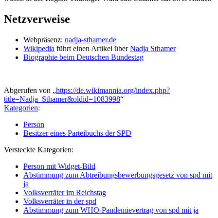
Netzverweise
Webpräsenz:
nadja-sthamer.de
Wikipedia
führt einen Artikel über
Nadja Sthamer
Biographie beim Deutschen Bundestag
Abgerufen von „
https://de.wikimannia.org/index.php?
title=Nadja_Sthamer&oldid=1083998
“
Kategorien
:
Person
Besitzer eines Parteibuchs der SPD
Versteckte Kategorien:
Person mit Widget-Bild
Abstimmung zum Abtreibungsbewerbungsgesetz von spd mit
ja
Volksverräter im Reichstag
Volksverräter in der spd
Abstimmung zum WHO-Pandemievertrag von spd mit ja