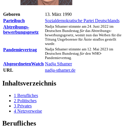
Geboren
13. März 1990
Parteibuch
Sozialdemokratische Partei Deutschlands
Abtreibungs­
Nadja Sthamer stimmte am 24. Juni 2022 im
Deutschen Bundes­tag
für
das Abtreibungs­
bewerbungs­gesetz
bewerbungs­gesetz, womit nun das Werben für die
Tötung Ungeborener für Ärzte straflos gestellt
wurde.
Pandemie­vertrag
Nadja Sthamer stimmte am 12. Mai 2023 im
Deutschen Bundes­tag
für
den WHO-
Pandemievertrag.
AbgeordnetenWatch
Nadja Sthamer
URL
nadja-sthamer.de
Inhaltsverzeichnis
1
Berufliches
2
Politisches
3
Privates
4
Netzverweise
Berufliches