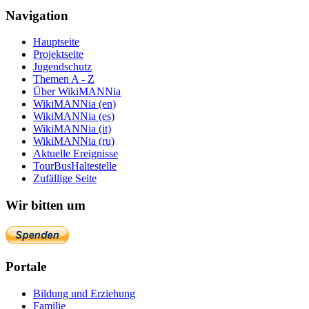
Navigation
Hauptseite
Projektseite
Jugendschutz
Themen A - Z
Über WikiMANNia
WikiMANNia (en)
WikiMANNia (es)
WikiMANNia (it)
WikiMANNia (ru)
Aktuelle Ereignisse
TourBusHaltestelle
Zufällige Seite
Wir bitten um
Portale
Bildung und Erziehung
Familie