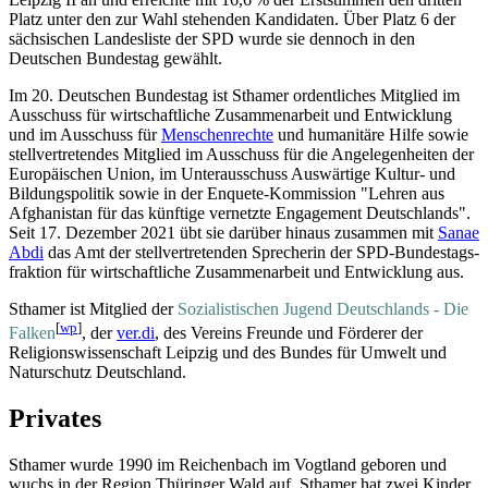
Platz unter den zur Wahl stehenden Kandidaten. Über Platz 6 der
sächsischen Landesliste der SPD wurde sie dennoch in den
Deutschen Bundestag gewählt.
Im 20. Deutschen Bundestag ist Sthamer ordentliches Mitglied im
Ausschuss für wirtschaftliche Zusammenarbeit und Entwicklung
und im Ausschuss für
Menschenrechte
und humanitäre Hilfe sowie
stellvertretendes Mitglied im Ausschuss für die Angelegenheiten der
Europäischen Union, im Unterausschuss Auswärtige Kultur- und
Bildungs­politik sowie in der Enquete-Kommission "Lehren aus
Afghanistan für das künftige vernetzte Engagement Deutschlands".
Seit 17. Dezember 2021 übt sie darüber hinaus zusammen mit
Sanae
Abdi
das Amt der stellvertretenden Sprecherin der SPD-Bundestags­
fraktion für wirtschaftliche Zusammenarbeit und Entwicklung aus.
Sthamer ist Mitglied der
Sozialistischen Jugend Deutschlands - Die
[
wp
]
Falken
, der
ver.di
, des Vereins Freunde und Förderer der
Religions­wissenschaft Leipzig und des Bundes für Umwelt und
Naturschutz Deutschland.
Privates
Sthamer wurde 1990 im Reichenbach im Vogtland geboren und
wuchs in der Region Thüringer Wald auf. Sthamer hat zwei Kinder.