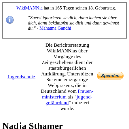
WikiMANNia
hat in 165 Tagen seinen 18. Geburtstag.
"Zuerst ignorieren sie dich, dann lachen sie über
dich, dann bekämpfen sie dich und dann gewinnst
du."
-
Mahatma Gandhi
Die Bericht­erstattung
WikiMANNias über
Vorgänge des
Zeitgeschehens dient der
staats­bürgerlichen
Aufklärung. Unterstützen
Jugendschutz
Sie eine einzig­artige
Webpräsenz, die in
Deutschland vom
Frauen­
ministerium
als "
jugend­
gefährdend
" indiziert
wurde.
Nadja Sthamer