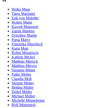
Heiko Maas
Tanja Machalet
Erik von Malottki
Holger Mann
Kaweh Mansoori
Zanda Martens
Dorothee Martin
Parsa Marvi
Franziska Mascheck
Katja Mast
Robin Mesarosch
Kathrin Michel
Matthias Miersch
Matthias Mieves
Susanne Mittag
Falko Mohrs
Claudia Moll
Siemtje Möller
Bettina Müller
Detlef Müller
Michael Müller
Michelle Müntefering
Rolf Mützenich