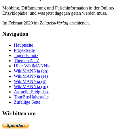
Mobbing, Diffamierung und Falsch­information in der Online-
Enzyklo­pädie, und was jetzt da­gegen getan werden muss.
Im Februar 2020 im
Zeit­geist-Verlag
erschienen.
Navigation
Hauptseite
Projektseite
Jugendschutz
Themen A - Z
Über WikiMANNia
WikiMANNia (en)
WikiMANNia (es)
WikiMANNia (it)
WikiMANNia (ru)
Aktuelle Ereignisse
TourBusHaltestelle
Zufällige Seite
Wir bitten um