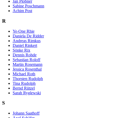
Jan Plobner
Sabine Poschmann
Achim Post
R
Ye-One Rhie
Daniela De Ridder
Andreas Rimkus
Daniel Rinkert
Sönke Rix
Dennis Rohde
Sebastian Roloff
Martin Rosemann
Jessica Rosenthal
Michael Roth
Thorsten Rudolph
Tina Rudolph
Bernd Rützel
Sarah Ryglewski
S
Johann Saathoff
Axel Schäfer