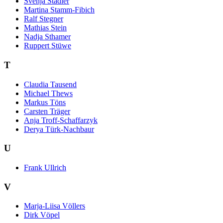
Svenja Stadler
Martina Stamm-Fibich
Ralf Stegner
Mathias Stein
Nadja Sthamer
Ruppert Stüwe
T
Claudia Tausend
Michael Thews
Markus Töns
Carsten Träger
Anja Troff-Schaffarzyk
Derya Türk-Nachbaur
U
Frank Ullrich
V
Marja-Liisa Völlers
Dirk Vöpel