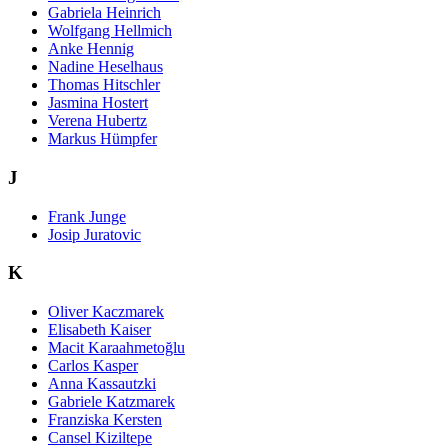
Gabriela Heinrich
Wolfgang Hellmich
Anke Hennig
Nadine Heselhaus
Thomas Hitschler
Jasmina Hostert
Verena Hubertz
Markus Hümpfer
J
Frank Junge
Josip Juratovic
K
Oliver Kaczmarek
Elisabeth Kaiser
Macit Karaahmetoğlu
Carlos Kasper
Anna Kassautzki
Gabriele Katzmarek
Franziska Kersten
Cansel Kiziltepe