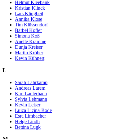
Helmut Kleebank
Kristian Klinck
Lars Klingbeil
Annika Klose
Tim Klüssendorf
Bärbel Kofler
Simona Koß
Anette Kramme
Dunja Kreiser
Martin Kröber
Kevin Kühnert
L
Sarah Lahrkamp
Andreas Larem
Karl Lauterbach
Sylvia Lehmann
Kevin Leiser
Luiza Licina-Bode
Esra Limbacher
Helge Lindh
Bettina Lugk
M