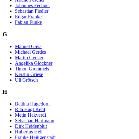
Johannes Fechner
Sebastian Fiedler
Edgar Franke
Fabian Funke
G
Manuel Gava
Michael Gerdes
Martin Gerster
Angelika Glöckner
Timon Gremmels
Kerstin Griese
Uli Grötsch
H
Bettina Hagedorn
Rita Hagl-Kehl
Metin Hakverdi
Sebastian Hartmann
Dirk Heidenblut
Hubertus Heil
Frauke Heiligenstadt