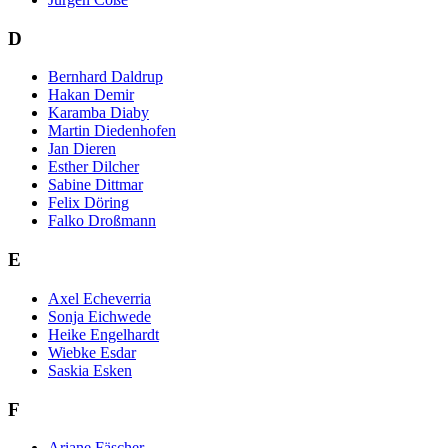
D
Bernhard Daldrup
Hakan Demir
Karamba Diaby
Martin Diedenhofen
Jan Dieren
Esther Dilcher
Sabine Dittmar
Felix Döring
Falko Droßmann
E
Axel Echeverria
Sonja Eichwede
Heike Engelhardt
Wiebke Esdar
Saskia Esken
F
Ariane Fäscher