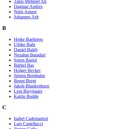
Takis Mehmet Ali
Dagmar Andres
Niels Annen
Johannes Arlt
B
Heike Baehrens
Ulrike Bahr
Daniel Baldy
Nezahat Baradari
Sören Bartol
Bärbel Bas
Holger Becker
Jürgen Berghahn
Bengt Bergt
Jakob Blankenburg
Leni Breymaier
Katrin Budde
C
Isabel Cademartori
Lars Castellucci
Jürgen Coße