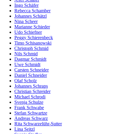
Ingo Schäfer
Rebecca Schamber
Johannes Schätzl
Nina Scheer
Marianne Schieder
Udo Schiefner
Peggy Schierenbeck
Timo Schisanowski
Christoph Schmid
Nils Schmid
Dagmar Schmidt
Uwe Schmidt
Carsten Schneider
Daniel Schneider
Olaf Scholz
Johannes Schraps
Christian Schreider
Michael Schrodi
Svenja Schulze
Frank Schwabe
Stefan Schwartze
Andreas Schwarz
Rita Schwarzelühr-Sutter
Lina Seitzl