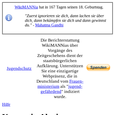
WikiMANNia
hat in 167 Tagen seinen 18. Geburtstag.
"Zuerst ignorieren sie dich, dann lachen sie über
dich, dann bekämpfen sie dich und dann gewinnst
du."
-
Mahatma Gandhi
Die Bericht­erstattung
WikiMANNias über
Vorgänge des
Zeitgeschehens dient der
staats­bürgerlichen
Aufklärung. Unterstützen
Jugendschutz
Sie eine einzig­artige
Webpräsenz, die in
Deutschland vom
Frauen­
ministerium
als "
jugend­
gefährdend
" indiziert
wurde.
Hilfe