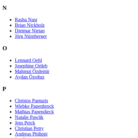
N
Rasha Nasr
Brian Nickholz
Dietmar Nietan
Jörg Nürnberger
O
Lennard Oehl
Josephine Ortleb
Mahmut Özdemir
Aydan Özoğuz
P
Christos Pantazis
Wiebke Papenbrock
Mathias Papendieck
Natalie Pawlik
Jens Peick
Christian Petry
Andreas Philippi