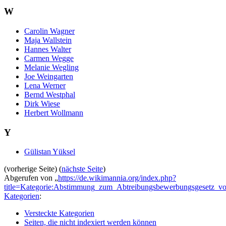
W
Carolin Wagner
Maja Wallstein
Hannes Walter
Carmen Wegge
Melanie Wegling
Joe Weingarten
Lena Werner
Bernd Westphal
Dirk Wiese
Herbert Wollmann
Y
Gülistan Yüksel
(vorherige Seite) (
nächste Seite
)
Abgerufen von „
https://de.wikimannia.org/index.php?
title=Kategorie:Abstimmung_zum_Abtreibungsbewerbungsgesetz_v
Kategorien
:
Versteckte Kategorien
Seiten, die nicht indexiert werden können