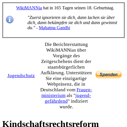
WikiMANNia
hat in 165 Tagen seinen 18. Geburtstag.
"Zuerst ignorieren sie dich, dann lachen sie über
dich, dann bekämpfen sie dich und dann gewinnst
du."
-
Mahatma Gandhi
Die Bericht­erstattung
WikiMANNias über
Vorgänge des
Zeitgeschehens dient der
staats­bürgerlichen
Aufklärung. Unterstützen
Jugendschutz
Sie eine einzig­artige
Webpräsenz, die in
Deutschland vom
Frauen­
ministerium
als "
jugend­
gefährdend
" indiziert
wurde.
Kindschaftsrechtsreform