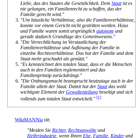
Liebe, das des Staates die Gesetzlichkeit. Dem
Staat
ist es
nie gelungen, ein Familienrecht zu schaffen, das der
Familie gerecht wird."
"Um häusliche Verhältnisse, also die Familienverhältnisse,
konnte vor einem Gericht nicht gestritten werden. Haus
und Familie waren somit ursprünglich
autonom
und
gerade dadurch Grundlage des Gemeinwesens."
"Die Verrechtlichung ist Verstaatlichung der
Familienverhältnisse und Auflösung der Familie in
einzelne Rechts­verhältnisse. Das hat der Familie und dem
Staat mehr geschadet als genützt."
"Es kennzeichnet den totalen Staat, dass er die Menschen
auch in den Familien reglementiert und das
Familienprinzip zurückdrängt."
"Die Ordnungsmacht beansprucht heutzutage auch in der
Familie allein der Staat. Damit hat der
Staat
das wohl
wichtigste Element der
Gewaltenteilung
beseitigt und sich
[1]
vollends zum totalen Staat entwickelt."
WikiMANNia
rät:
"Meiden Sie
Richter
,
Rechtsanwälte
und
Helferindustrie
, wenn Ihnen
Ehe
,
Familie
,
Kinder
und