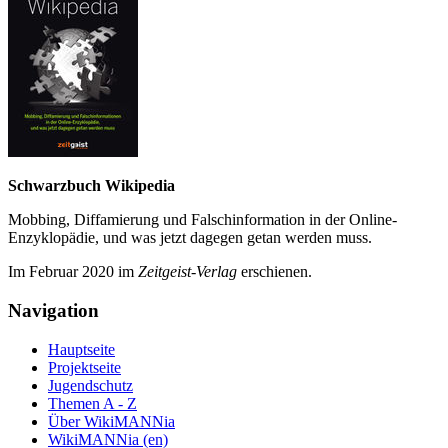
Schwarzbuch Wikipedia
Mobbing, Diffamierung und Falsch­information in der Online-
Enzyklo­pädie, und was jetzt da­gegen getan werden muss.
Im Februar 2020 im
Zeit­geist-Verlag
erschienen.
Navigation
Hauptseite
Projektseite
Jugendschutz
Themen A - Z
Über WikiMANNia
WikiMANNia (en)