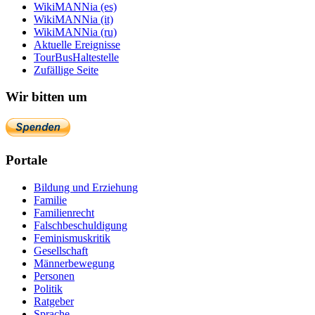
WikiMANNia (es)
WikiMANNia (it)
WikiMANNia (ru)
Aktuelle Ereignisse
TourBusHaltestelle
Zufällige Seite
Wir bitten um
Portale
Bildung und Erziehung
Familie
Familienrecht
Falschbeschuldigung
Feminismuskritik
Gesellschaft
Männerbewegung
Personen
Politik
Ratgeber
Sprache