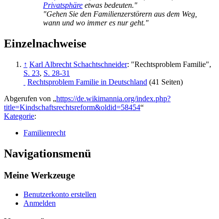
Privatsphäre
etwas bedeuten."
"Gehen Sie den Familienzerstörern aus dem Weg,
wann und wo immer es nur geht."
Einzelnachweise
↑
Karl Albrecht Schachtschneider
: "Rechtsproblem Familie",
S. 23
,
S. 28-31
Rechtsproblem Familie in Deutschland
(41 Seiten)
Abgerufen von „
https://de.wikimannia.org/index.php?
title=Kindschaftsrechtsreform&oldid=58454
“
Kategorie
:
Familienrecht
Navigationsmenü
Meine Werkzeuge
Benutzerkonto erstellen
Anmelden