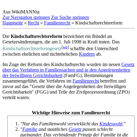
Aus WikiMANNia
Zur Navigation springen
Zur Suche springen
Hauptseite
»
Recht
»
Familienrecht
» Kindschaftsrechtsreform
Die
Kindschaftsrechtsreform
bezeichnet ein Bündel an
Gesetzesänderungen, die am 1. Juli 1998 in Kraft traten. Das
[
wp
]
Kindschaftsrechtsreformgesetz
schaffte den Unterschied
zwischen ehelichen und nichtehelichen
Kindern
ab.
Im Zuge der Reform des Kindschaftsrechts wurden im neuen
Gesetz
über das Verfahren in Familiensachen und in den Angelegenheiten
der freiwilligen Gerichtsbarkeit
(FamFG), Bestimmungen
zusammengeführt, die Verfahren im
Familienrecht
betreffen und
zuvor auf das "Gesetz über die Angelegenheiten der freiwilligen
Gerichtsbarkeit" (FGG) und Teile der Zivilprozessordnung (ZPO)
verteilt waren.
Wichtige Hinweise zum Familienrecht
"Nur das Familienwohl verwirklicht das
Kindeswohl
."
"
Familie
und staatliches
Gesetz
passen schlecht
zueinander. Das verbindende Prinzip der Familie ist die