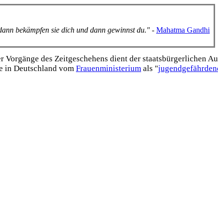
, dann bekämpfen sie dich und dann gewinnst du."
-
Mahatma Gandhi
Vorgänge des Zeitgeschehens dient der staats­bürgerlichen Aufk
e in Deutschland vom
Frauen­ministerium
als "
jugend­gefährden