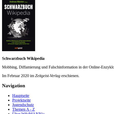
Schwarzbuch Wikipedia
Mobbing, Diffamierung und Falsch­information in der Online-Enzyklo­
Im Februar 2020 im
Zeit­geist-Verlag
erschienen.
Navigation
Hauptseite
Projektseite
Jugendschutz
Themen A - Z
Über WikiMANNia