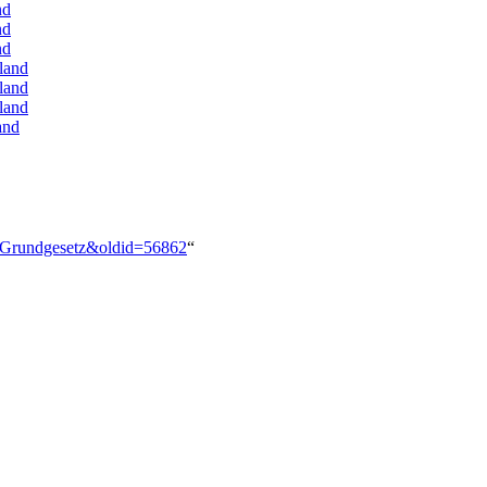
nd
nd
nd
land
land
land
and
ie:Grundgesetz&oldid=56862
“