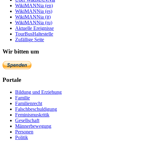
WikiMANNia (en)
WikiMANNia (es)
WikiMANNia (it)
WikiMANNia (ru)
Aktuelle Ereignisse
TourBusHaltestelle
Zufällige Seite
Wir bitten um
Portale
Bildung und Erziehung
Familie
Familienrecht
Falschbeschuldigung
Feminismuskritik
Gesellschaft
Männerbewegung
Personen
Politik