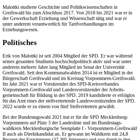
Malottki studierte Geschichte und Politik­wissen­schaften in
Greifswald bis zum Abschluss 2017. Von 2018 bis 2021 war er in
der Gewerkschaft Erziehung und Wissenschaft tätig und war er
unter anderem verantwortlich für Tarif­verhandlungen im
Erziehungswesen.
Politisches
Erik von Malottki ist seit 2004 Mitglied der SPD. Er war während
seines gesamten Studiums hochschul­politisch aktiv und war unter
anderem mehrere Jahre lang Mitglied im Senat der Universität
Greifswald. Seit den Kommunal­wahlen 2014 ist er Mitglied in der
Bürgerschaft Greifswald und im Kreistag Vorpommern-Greifswald.
Im Jahr 2021 war er Vorsitzender des SPD-Kreisverbandes
Vorpommern-Greifswald und Landes­vorsitzender der Arbeits­
gemeinschaft für Bildung in der SPD. 2019 kandidierte er erfolglos
für das Amt eines der stellvertretende Landes­vorsitzenden der SPD.
2022 wurde er zu einem von fünf Stellvertretern gewählt.
Bei der Bundestagswahl 2021 trat er für die SPD Mecklenburg-
Vorpommern auf Platz 3 der Landesliste und im Bundestags­
wahlkreis Mecklenburgische Seenplatte I - Vorpommern-Greifswald
II auch als Direkt­kandidat an. Er gewann im Wahlkreis mit 24,8
Prozent der Erststimmen (37.395 Stimmen) und zog damit in den