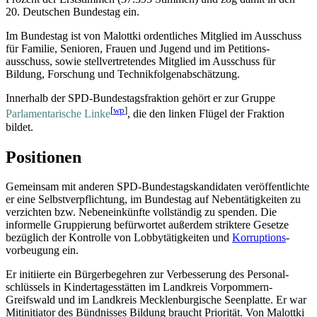
20. Deutschen Bundestag ein.
Im Bundestag ist von Malottki ordentliches Mitglied im Ausschuss
für Familie, Senioren, Frauen und Jugend und im Petitions­
ausschuss, sowie stellvertretendes Mitglied im Ausschuss für
Bildung, Forschung und Technik­folgena­bschätzung.
Innerhalb der SPD-Bundestags­fraktion gehört er zur Gruppe
[
wp
]
Parlamentarische Linke
, die den linken Flügel der Fraktion
bildet.
Positionen
Gemeinsam mit anderen SPD-Bundestags­kandidaten veröffentlichte
er eine Selbst­verpflichtung, im Bundestag auf Nebentätigkeiten zu
verzichten bzw. Nebeneinkünfte vollständig zu spenden. Die
informelle Gruppierung befürwortet außerdem striktere Gesetze
bezüglich der Kontrolle von Lobby­tätigkeiten und
Korruptions
­
vorbeugung ein.
Er initiierte ein Bürgerbegehren zur Verbesserung des Personal­
schlüssels in Kinder­tages­stätten im Landkreis Vorpommern-
Greifswald und im Landkreis Mecklenburgische Seenplatte. Er war
Mitinitiator des Bündnisses Bildung braucht Priorität. Von Malottki