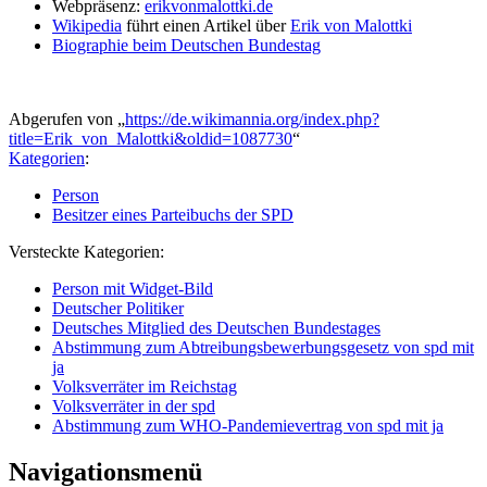
Webpräsenz:
erikvonmalottki.de
Wikipedia
führt einen Artikel über
Erik von Malottki
Biographie beim Deutschen Bundestag
Abgerufen von „
https://de.wikimannia.org/index.php?
title=Erik_von_Malottki&oldid=1087730
“
Kategorien
:
Person
Besitzer eines Parteibuchs der SPD
Versteckte Kategorien:
Person mit Widget-Bild
Deutscher Politiker
Deutsches Mitglied des Deutschen Bundestages
Abstimmung zum Abtreibungsbewerbungsgesetz von spd mit
ja
Volksverräter im Reichstag
Volksverräter in der spd
Abstimmung zum WHO-Pandemievertrag von spd mit ja
Navigationsmenü