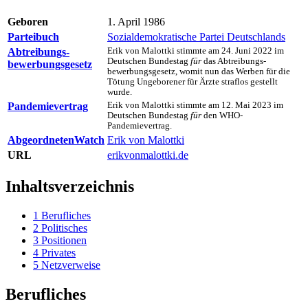
Geboren
1. April 1986
Parteibuch
Sozialdemokratische Partei Deutschlands
Abtreibungs­
Erik von Malottki stimmte am 24. Juni 2022 im
Deutschen Bundes­tag
für
das Abtreibungs­
bewerbungs­gesetz
bewerbungs­gesetz, womit nun das Werben für die
Tötung Ungeborener für Ärzte straflos gestellt
wurde.
Pandemie­vertrag
Erik von Malottki stimmte am 12. Mai 2023 im
Deutschen Bundes­tag
für
den WHO-
Pandemievertrag.
AbgeordnetenWatch
Erik von Malottki
URL
erikvonmalottki.de
Inhaltsverzeichnis
1
Berufliches
2
Politisches
3
Positionen
4
Privates
5
Netzverweise
Berufliches