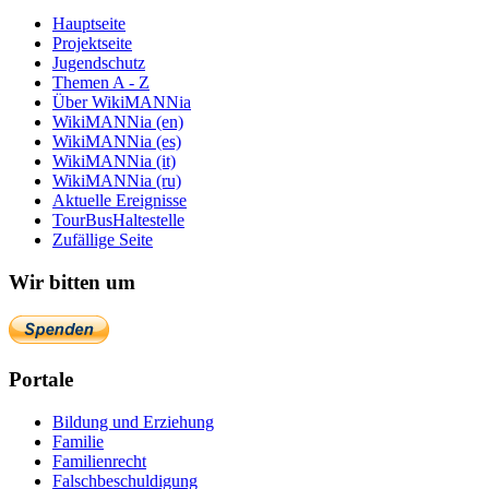
Hauptseite
Projektseite
Jugendschutz
Themen A - Z
Über WikiMANNia
WikiMANNia (en)
WikiMANNia (es)
WikiMANNia (it)
WikiMANNia (ru)
Aktuelle Ereignisse
TourBusHaltestelle
Zufällige Seite
Wir bitten um
Portale
Bildung und Erziehung
Familie
Familienrecht
Falschbeschuldigung