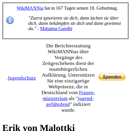
WikiMANNia
hat in 167 Tagen seinen 18. Geburtstag.
"Zuerst ignorieren sie dich, dann lachen sie über
dich, dann bekämpfen sie dich und dann gewinnst
du."
-
Mahatma Gandhi
Die Bericht­erstattung
WikiMANNias über
Vorgänge des
Zeitgeschehens dient der
staats­bürgerlichen
Aufklärung. Unterstützen
Jugendschutz
Sie eine einzig­artige
Webpräsenz, die in
Deutschland vom
Frauen­
ministerium
als "
jugend­
gefährdend
" indiziert
wurde.
Erik von Malottki