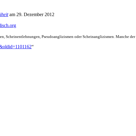
iheit
am 29. Dezember 2012
lisch.org
en, Schein­entlehnungen, Pseudo­anglizismen oder Schein­anglizismen. Manche der
ch&oldid=1101162
“