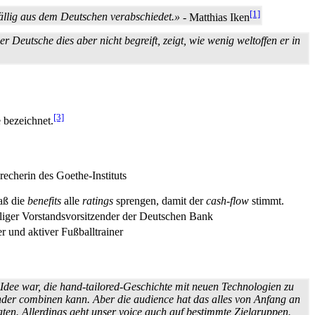
[1]
fällig aus dem Deutschen verabschiedet.»
- Matthias Iken
eutsche dies aber nicht begreift, zeigt, wie wenig weltoffen er in
[3]
 bezeichnet.
cherin des Goethe-Instituts
daß die
benefits
alle
ratings
sprengen, damit der
cash-flow
stimmt.
liger Vorstands­vorsitzender der Deutschen Bank
r und aktiver Fußballtrainer
Idee war, die
hand-tailored
-Geschichte mit neuen
Technologien
zu
nder
combinen
kann. Aber die
audience
hat das alles von Anfang an
aten
. Allerdings geht unser
voice
auch auf bestimmte Zielgruppen.