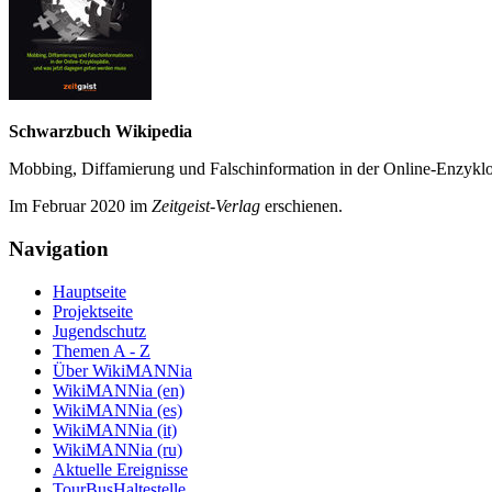
Schwarzbuch Wikipedia
Mobbing, Diffamierung und Falsch­information in der Online-Enzyklo­
Im Februar 2020 im
Zeit­geist-Verlag
erschienen.
Navigation
Hauptseite
Projektseite
Jugendschutz
Themen A - Z
Über WikiMANNia
WikiMANNia (en)
WikiMANNia (es)
WikiMANNia (it)
WikiMANNia (ru)
Aktuelle Ereignisse
TourBusHaltestelle