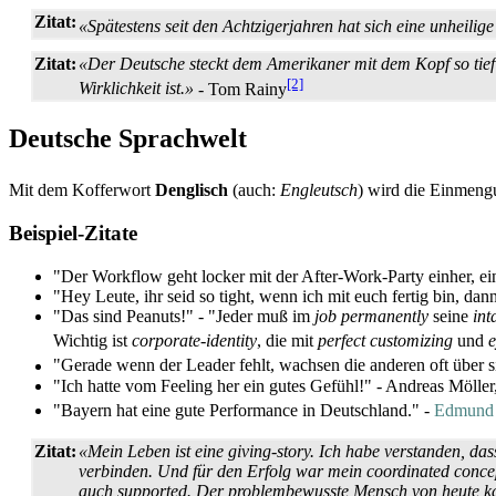
Zitat:
«Spätestens seit den Achtzigerjahren hat sich eine unheili
Zitat:
«Der Deutsche steckt dem Amerikaner mit dem Kopf so tief i
[2]
Wirklichkeit ist.»
- Tom Rainy
Deutsche Sprachwelt
Mit dem Kofferwort
Denglisch
(auch:
Engleutsch
) wird die Einmengu
Beispiel-Zitate
"Der Workflow geht locker mit der After-Work-Party einher, 
"Hey Leute, ihr seid so tight, wenn ich mit euch fertig bin, dan
"Das sind Peanuts!" - "Jeder muß im
job permanently
seine
int
Wichtig ist
corporate-identity
, die mit
perfect customizing
und
e
"Gerade wenn der Leader fehlt, wachsen die anderen oft über s
"Ich hatte vom Feeling her ein gutes Gefühl!" - Andreas Möller,
"Bayern hat eine gute Performance in Deutschland." -
Edmund 
Zitat:
«Mein Leben ist eine
giving-story
. Ich habe verstanden, da
verbinden. Und für den Erfolg war mein
coordinated conce
auch
supported
. Der problem­bewusste Mensch von heute k