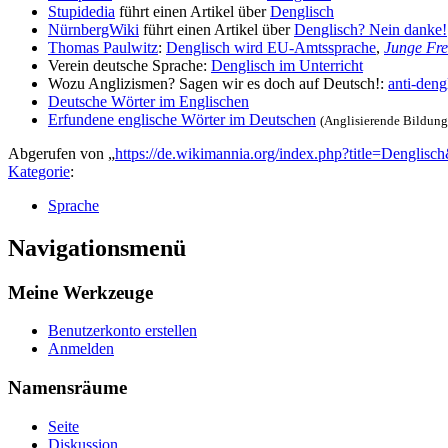
Stupidedia
führt einen Artikel über
Denglisch
NürnbergWiki
führt einen Artikel über
Denglisch? Nein danke!
Thomas Paulwitz
:
Denglisch wird EU-Amtssprache
,
Junge Fre
Verein deutsche Sprache:
Denglisch im Unterricht
Wozu Anglizismen? Sagen wir es doch auf Deutsch!:
anti-deng
Deutsche Wörter im Englischen
Erfundene englische Wörter im Deutschen
(Anglisierende Bildung
Abgerufen von „
https://de.wikimannia.org/index.php?title=Denglis
Kategorie
:
Sprache
Navigationsmenü
Meine Werkzeuge
Benutzerkonto erstellen
Anmelden
Namensräume
Seite
Diskussion