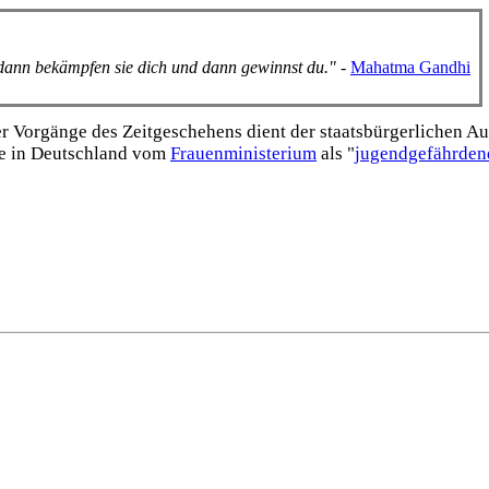
, dann bekämpfen sie dich und dann gewinnst du."
-
Mahatma Gandhi
Vorgänge des Zeitgeschehens dient der staats­bürgerlichen Aufk
e in Deutschland vom
Frauen­ministerium
als "
jugend­gefährden