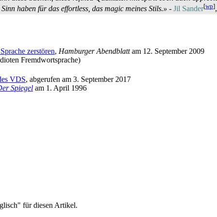
[
wp
]
s Sinn haben für das
effortless
, das
magic
meines Stils.»
-
Jil Sander
Sprache zerstören
,
Hamburger Abendblatt
am 12. September 2009
Idioten Fremdwortsprache)
g des VDS
, abgerufen am 3. September 2017
er Spiegel
am 1. April 1996
sch" für diesen Artikel.