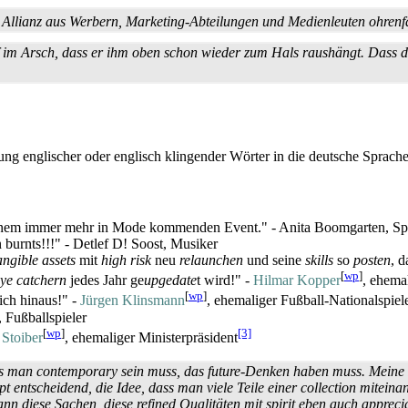
ge Allianz aus Werbern, Marketing-Abteilungen und Medien­leuten ohren
m Arsch, dass er ihm oben schon wieder zum Hals raushängt. Dass der D
ng englischer oder englisch klingender Wörter in die deutsche Sprache
einem immer mehr in Mode kommenden Event." - Anita Boomgarten, Spre
n burnts!!!" - Detlef D! Soost, Musiker
angible assets
mit
high risk
neu
relaunchen
und seine
skills
so
posten
, 
[
wp
]
ye catchern
jedes Jahr ge
upgedate
t wird!" -
Hilmar Kopper
, ehema
[
wp
]
ich hinaus!" -
Jürgen Klinsmann
, ehemaliger Fußball-Nationalspiele
 Fußballspieler
[
wp
]
[3]
Stoiber
, ehemaliger Ministerpräsident
ss man
contemporary
sein muss, das
future
-Denken haben muss. Meine 
pt
entscheidend, die Idee, dass man viele Teile einer
collection
miteina
ann diese Sachen, diese
refined
Qualitäten mit
spirit
eben auch
appreci