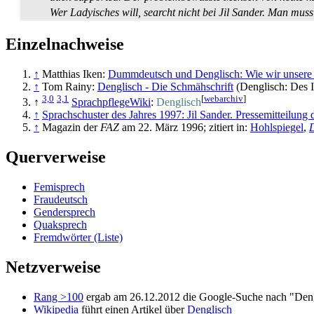
Wer
Ladyisches
will,
searcht
nicht bei Jil Sander. Man mus
Einzelnachweise
↑
Matthias Iken:
Dummdeutsch und Denglisch: Wie wir unsere 
↑
Tom Rainy:
Denglisch - Die Schmähschrift
(Denglisch: Des 
3,0
3,1
[
webarchiv
]
↑
SprachpflegeWiki
:
Denglisch
↑
Sprachschuster des Jahres 1997: Jil Sander. Pressemitteilun
↑
Magazin der
FAZ
am 22. März 1996; zitiert in:
Hohlspiegel
,
D
Querverweise
Femisprech
Fraudeutsch
Gendersprech
Quaksprech
Fremdwörter (Liste)
Netzverweise
Rang >100
ergab am 26.12.2012 die Google-Suche nach "Dengli
Wikipedia
führt einen Artikel über
Denglisch