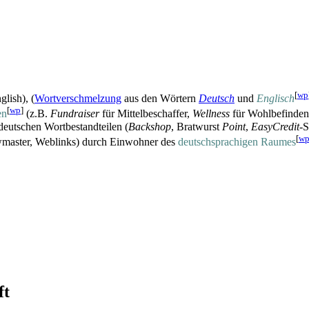
[
wp
lish), (
Wort­verschmelzung
aus den Wörtern
Deutsch
und
Englisch
[
wp
]
en
(z.B.
Fundraiser
für Mittelbeschaffer,
Wellness
für Wohlbefinde
eutschen Wort­bestand­teilen (
Backshop
, Bratwurst
Point
,
EasyCredit
-S
[
w
wmaster, Weblinks) durch Einwohner des
deutsch­sprachigen Raumes
ft