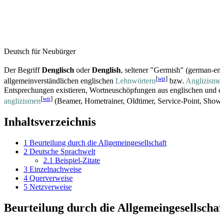
Deutsch für Neubürger
Der Begriff
Denglisch
oder
Denglish
, seltener "Germish" (german-eng
[
wp
]
allgemein­verständlichen englischen
Lehnwörtern
bzw.
Anglizism
Entsprechungen existieren, Wort­neu­schöpfungen aus englischen und d
[
wp
]
anglizismen
(Beamer, Hometrainer, Oldtimer, Service-Point, Sho
Inhaltsverzeichnis
1
Beurteilung durch die Allgemeingesellschaft
2
Deutsche Sprachwelt
2.1
Beispiel-Zitate
3
Einzelnachweise
4
Querverweise
5
Netzverweise
Beurteilung durch die Allgemeingesellscha