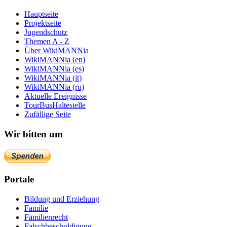
Hauptseite
Projektseite
Jugendschutz
Themen A - Z
Über WikiMANNia
WikiMANNia (en)
WikiMANNia (es)
WikiMANNia (it)
WikiMANNia (ru)
Aktuelle Ereignisse
TourBusHaltestelle
Zufällige Seite
Wir bitten um
Portale
Bildung und Erziehung
Familie
Familienrecht
Falschbeschuldigung