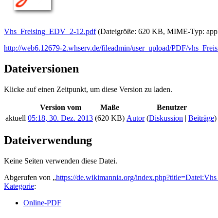
Vhs_Freising_EDV_2-12.pdf
‎
(Dateigröße: 620 KB, MIME-Typ:
app
http://web6.12679-2.whserv.de/fileadmin/user_upload/PDF/vhs_Fre
Dateiversionen
Klicke auf einen Zeitpunkt, um diese Version zu laden.
Version vom
Maße
Benutzer
aktuell
05:18, 30. Dez. 2013
(620 KB)
Autor
(
Diskussion
|
Beiträge
)
Dateiverwendung
Keine Seiten verwenden diese Datei.
Abgerufen von „
https://de.wikimannia.org/index.php?title=Datei:
Kategorie
:
Online-PDF