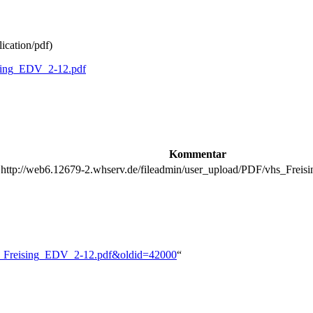
lication/pdf
)
ising_EDV_2-12.pdf
Kommentar
http://web6.12679-2.whserv.de/fileadmin/user_upload/PDF/vhs_Frei
Vhs_Freising_EDV_2-12.pdf&oldid=42000
“