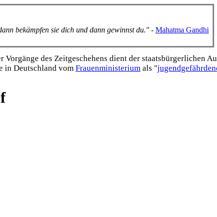
, dann bekämpfen sie dich und dann gewinnst du."
-
Mahatma Gandhi
Vorgänge des Zeitgeschehens dient der staats­bürgerlichen Aufk
e in Deutschland vom
Frauen­ministerium
als "
jugend­gefährden
f