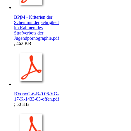
BPjM - Kriterien der
Scheinminderjaehrigkeit
im Rahmen des
Strafverbots der
Jugendpornographie.pdf
; 462 KB
BVerwG-6-B-9.06-VG-
17-K-1433-03-offen.pdf
; 50 KB