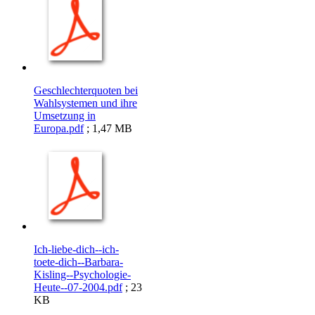
Geschlechterquoten bei
Wahlsystemen und ihre
Umsetzung in
Europa.pdf
; 1,47 MB
Ich-liebe-dich--ich-
toete-dich--Barbara-
Kisling--Psychologie-
Heute--07-2004.pdf
; 23
KB