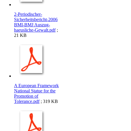
2-Periodischer-
Sicherheitsbericht-2006
BMI-BMJ Auszug-
haeusliche-Gewalt.pdf
;
21 KB
A European Framework
National Statue for the
Promotion of
Tolerance.pdf
; 319 KB