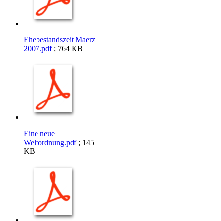
Ehebestandszeit Maerz
2007.pdf
; 764 KB
Eine neue
Weltordnung.pdf
; 145
KB