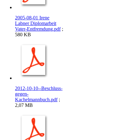
2005-08-01 Irene
Labner Diplomarbeit
Vater-Entfremdung.pdf
;
580 KB
2012-10-10--Beschluss-
gegen-
Kachelmannbuch.pdf
;
2,07 MB