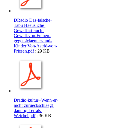
DRadio Das-falsche-
Tabu Haeusliche-
Gewalt-ist-auch-
Gewalt-von-Frauen-
gegen-Maenner-und-
Kinder Von-Astrid-von-
Friesen.pdf
; 29 KB
Dradio-kultur--Wenn-er-
nicht-zurueckschlaegt-
dann-gilt-er-als-
Weichei.pdf
; 36 KB