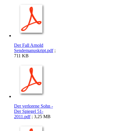
Der Fall Arnold
Sendemanuskript.pdf
;
711 KB
Der verlorene Sohn -
Der Spiegel 51-
2011.pdf
; 3,25 MB