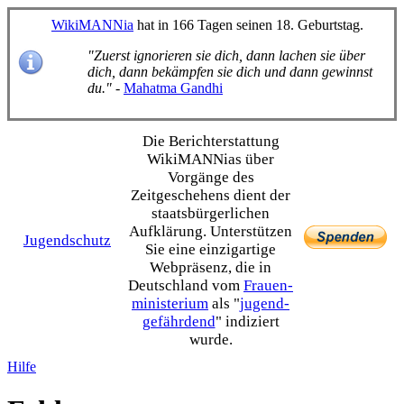
WikiMANNia
hat in 166 Tagen seinen 18. Geburtstag.
"Zuerst ignorieren sie dich, dann lachen sie über
dich, dann bekämpfen sie dich und dann gewinnst
du."
-
Mahatma Gandhi
Die Bericht­erstattung
WikiMANNias über
Vorgänge des
Zeitgeschehens dient der
staats­bürgerlichen
Aufklärung. Unterstützen
Jugendschutz
Sie eine einzig­artige
Webpräsenz, die in
Deutschland vom
Frauen­
ministerium
als "
jugend­
gefährdend
" indiziert
wurde.
Hilfe