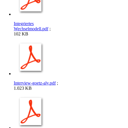
Integriertes
Wechselmodell.pdf
;
102 KB
Interview-goetz-aly.pdf
;
1.023 KB