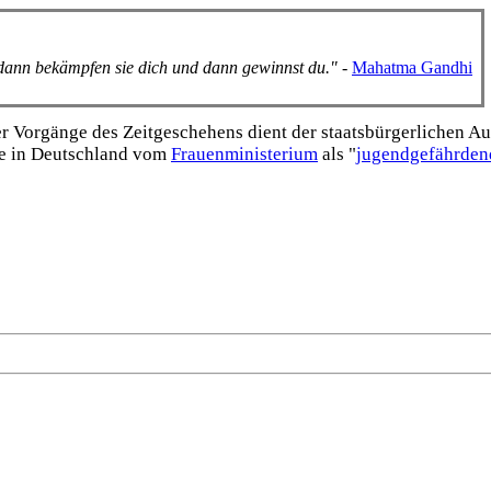
, dann bekämpfen sie dich und dann gewinnst du."
-
Mahatma Gandhi
Vorgänge des Zeitgeschehens dient der staats­bürgerlichen Aufk
e in Deutschland vom
Frauen­ministerium
als "
jugend­gefährden