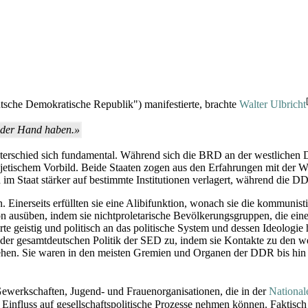
tsche Demokratische Republik") manifestierte, brachte
Walter Ulbricht
n der Hand haben.»
nterschied sich fundamental. Während sich die BRD an der westlichen 
jetischem Vorbild. Beide Staaten zogen aus den Erfahrungen mit der
m Staat stärker auf bestimmte Institutionen verlagert, während die D
Einerseits erfüllten sie eine Alibi­funktion, wonach sie die kommunistis
ion ausüben, indem sie nicht­proletarische Bevölkerungs­gruppen, die ein
rte geistig und politisch an das politische System und dessen Ideolog
 der gesamtdeutschen Politik der SED zu, indem sie Kontakte zu den wes
gesehen. Sie waren in den meisten Gremien und Organen der DDR bis hin
ewerkschaften, Jugend- und Frauen­organisationen, die in der
National
 Einfluss auf gesellschafts­politische Prozesse nehmen können. Faktisch