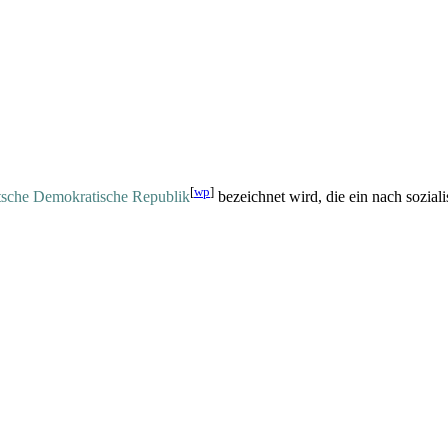
[
wp
]
sche Demokratische Republik
bezeichnet wird, die ein nach sozial