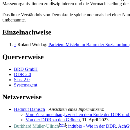
Massen­organisationen zu disziplinieren und die Vormachtstellung de
Das linke Verständnis von Demokratie spielte nochmals bei einer Na
umbenannte.
Einzelnachweise
↑
Roland Woldag:
Parteien: Misteln im Baum der Sozialordnu
Querverweise
BRD GmbH
DDR 2.0
Stasi 2.0
Systemagent
Netzverweise
Hadmut Danisch
-
Ansichten eines Informatikers
:
Vom Zusammenhang zwischen dem Ende der DDR und d
Von der DDR zu den Grünen
, 11. April 2023
[
wp
]
Burkhard Müller-Ullrich
:
indubio - Wie in der DDR
,
AchGu