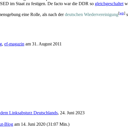
r SED im Staat zu festigen. De facto war die DDR so
gleichgeschaltet
wi
[
wp
]
mensgebung eine Rolle, als nach der
deutschen Wiedervereinigung
s
ng
,
ef-magazin
am 31. August 2011
em Linksabsturz Deutschlands
, 24. Juni 2023
t-Blog
am 14. Juni 2020 (31:07 Min.)