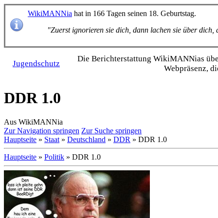
WikiMANNia
hat in 166 Tagen seinen 18. Geburtstag.
"Zuerst ignorieren sie dich, dann lachen sie über dich
Die Bericht­erstattung WikiMANNias über 
Jugendschutz
Webpräsenz, di
DDR 1.0
Aus WikiMANNia
Zur Navigation springen
Zur Suche springen
Hauptseite
»
Staat
»
Deutschland
»
DDR
» DDR 1.0
Hauptseite
»
Politik
» DDR 1.0