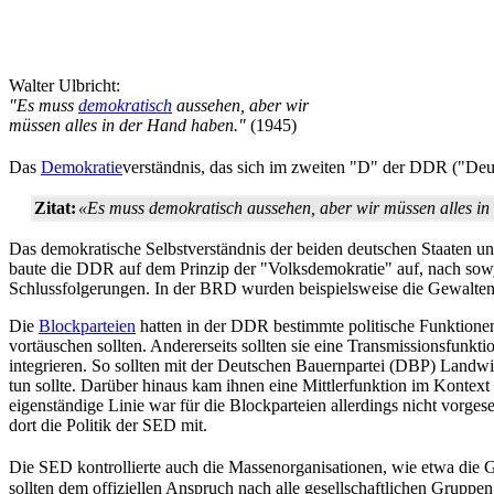
Walter Ulbricht:
"Es muss
demokratisch
aussehen, aber wir
müssen alles in der Hand haben."
(1945)
Das
Demokratie
­verständnis, das sich im zweiten "D" der DDR ("Deu
Zitat:
«Es muss demokratisch aussehen, aber wir müssen alles i
Das demokratische Selbstverständnis der beiden deutschen Staaten u
baute die DDR auf dem Prinzip der "Volksdemokratie" auf, nach sow
Schlussfolgerungen. In der BRD wurden beispielsweise die Gewalten i
Die
Blockparteien
hatten in der DDR bestimmte politische Funktionen. 
vortäuschen sollten. Andererseits sollten sie eine Transmissions­funkt
integrieren. So sollten mit der Deutschen Bauernpartei (DBP) Landwi
tun sollte. Darüber hinaus kam ihnen eine Mittlerfunktion im Kontext
eigenständige Linie war für die Blockparteien allerdings nicht vor
dort die Politik der SED mit.
Die SED kontrollierte auch die Massenorganisationen, wie etwa die G
sollten dem offiziellen Anspruch nach alle gesellschaftlichen Gruppen