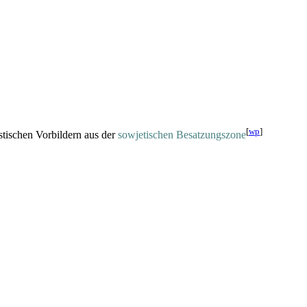
[
wp
]
istischen Vorbildern aus der
sowjetischen Besatzungszone