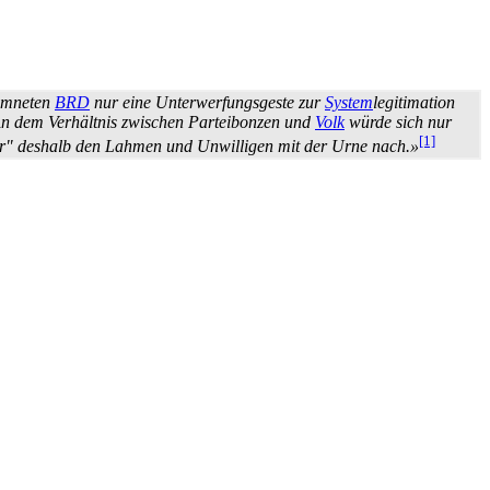
mmneten
BRD
nur eine Unter­werfungs­geste zur
System
­legitimation
. An dem Verhältnis zwischen Parteibonzen und
Volk
würde sich nur
[1]
er" deshalb den Lahmen und Unwilligen mit der Urne nach.»