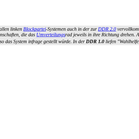
 allen linken
Blockpartei
-Systemen auch in der zur
DDR 2.0
vervollko
n­schaften, die das
Umverteilungs
­rad jeweils in ihre Richtung drehen
so das System infrage gestellt würde. In der
DDR 1.0
liefen "Wahlhelf