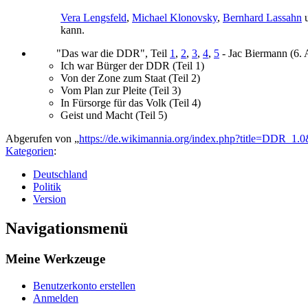
Vera Lengsfeld
,
Michael Klonovsky
,
Bernhard Lassahn
kann.
"Das war die DDR", Teil
1
,
2
,
3
,
4
,
5
- Jac Biermann (6. 
Ich war Bürger der DDR (Teil 1)
Von der Zone zum Staat (Teil 2)
Vom Plan zur Pleite (Teil 3)
In Fürsorge für das Volk (Teil 4)
Geist und Macht (Teil 5)
Abgerufen von „
https://de.wikimannia.org/index.php?title=DDR_1
Kategorien
:
Deutschland
Politik
Version
Navigationsmenü
Meine Werkzeuge
Benutzerkonto erstellen
Anmelden