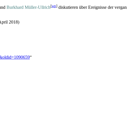
[
wp
]
und
Burkhard Müller-Ullrich
diskutieren über Ereignisse der ver
April 2018)
.0&oldid=1090659
“