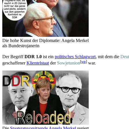
Die hohe Kunst der Diplomatie: Angela Merkel
als Bundestrojanerin
Der Begriff
DDR 1.0
ist ein
politisches Schlagwort
, mit dem die
Deut
[
wp
]
geschaffener
Klientelstaat
der
Sowjetunion
war.
Die
Staatsratsvorsitzende
Angela Merkel
regiert