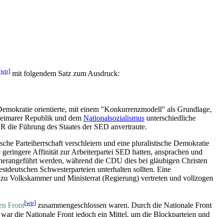
[
wp
]
mit folgendem Satz zum Ausdruck:
Demokratie orientierte, mit einem "Konkurrenzmodell" als Grundlage,
 Weimarer Republik und dem
Nationalsozialismus
unterschiedliche
DR die Führung des Staates der SED anvertraute.
che Partei­herrschaft verschleiern und eine pluralistische Demokratie
e geringere Affinität zur Arbeiterpartei SED hatten, ansprachen und
ie herangeführt werden, während die CDU dies bei gläubigen Christen
tdeutschen Schwester­parteien unterhalten sollten. Eine
 zu Volkskammer und Ministerrat (Regierung) vertreten und vollzogen
[
wp
]
en Front
zusammen­geschlossen waren. Durch die Nationale Front
 war die Nationale Front jedoch ein Mittel, um die Block­parteien und