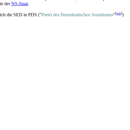
e der
NS-Staat
.
[
wp
]
ich die SED in PDS ("
Partei des Demokratischen Sozialismus
"
)